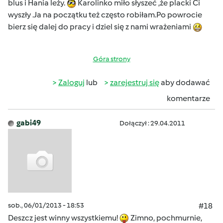
blus i Hania leży.
Karolinko miło słyszeć ,że placki Ci
wyszły .Ja na początku też często robiłam.Po powrocie
bierz się dalej do pracy i dziel się z nami wrażeniami
Góra strony
Zaloguj
lub
zarejestruj się
aby dodawać
komentarze
gabi49
Dołączył : 29.04.2011
sob., 06/01/2013 - 18:53
#18
Deszcz jest winny wszystkiemu!
Zimno, pochmurnie,