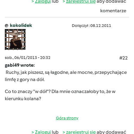
Zaloguj
lub
zarejestruj się
aby dodawać
komentarze
kokolidek
Dołączył : 08.12.2011
sob., 06/01/2013 - 20:32
#22
gabi49 wrote:
Ruchy, jak piszesz, są łagodne, ale mocne, przepychające
limfę z gory na dół.
Co to znaczy "w dół"? Dla mnie oznaczałoby to, że w
kierunku kolana?
Góra strony
Zaloguj
lub
zarejestruj się
aby dodawać