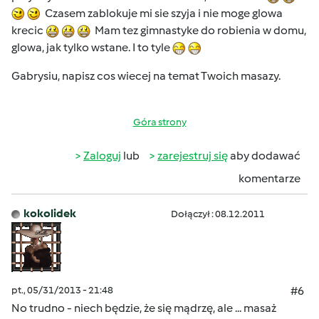
Czasem zablokuje mi sie szyja i nie moge glowa
krecic
Mam tez gimnastyke do robienia w domu,
glowa, jak tylko wstane. I to tyle
Gabrysiu, napisz cos wiecej na temat Twoich masazy.
Góra strony
Zaloguj
lub
zarejestruj się
aby dodawać
komentarze
kokolidek
Dołączył : 08.12.2011
pt., 05/31/2013 - 21:48
#6
No trudno - niech będzie, że się mądrzę, ale ... masaż