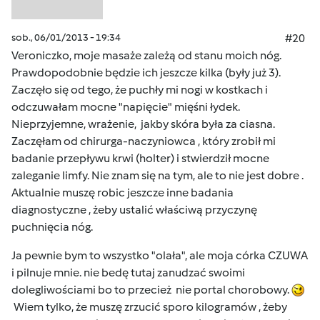
sob., 06/01/2013 - 19:34
#20
Veroniczko, moje masaże zależą od stanu moich nóg.
Prawdopodobnie będzie ich jeszcze kilka (były już 3).
Zaczęło się od tego, że puchły mi nogi w kostkach i
odczuwałam mocne "napięcie" mięśni łydek.
Nieprzyjemne, wrażenie, jakby skóra była za ciasna.
Zaczęłam od chirurga-naczyniowca , który zrobił mi
badanie przepływu krwi (holter) i stwierdził mocne
zaleganie limfy. Nie znam się na tym, ale to nie jest dobre .
Aktualnie muszę robic jeszcze inne badania
diagnostyczne , żeby ustalić właściwą przyczynę
puchnięcia nóg.
Ja pewnie bym to wszystko "olała", ale moja córka CZUWA
i pilnuje mnie. nie bedę tutaj zanudzać swoimi
dolegliwościami bo to przecież nie portal chorobowy.
Wiem tylko, że muszę zrzucić sporo kilogramów , żeby