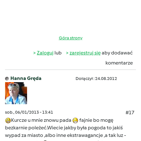
Góra strony
Zaloguj
lub
zarejestruj się
aby dodawać
komentarze
Hanna Gręda
Dołączył : 24.08.2012
sob., 06/01/2013 - 13:41
#17
Kurcze u mnie znowu pada
fajnie bo mogę
bezkarnie poleżeć.Wiecie jakby była pogoda to jakiś
wypad za miasto ,albo inne ekstrawagancje ,a tak luz -