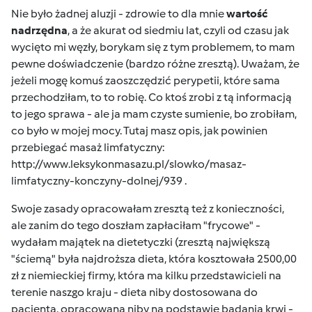
Nie było żadnej aluzji - zdrowie to dla mnie
wartość
nadrzędna
, a że akurat od siedmiu lat, czyli od czasu jak
wycięto mi węzły, borykam się z tym problemem, to mam
pewne doświadczenie (bardzo różne zresztą). Uważam, że
jeżeli mogę komuś zaoszczędzić perypetii, które sama
przechodziłam, to to robię. Co ktoś zrobi z tą informacją
to jego sprawa - ale ja mam czyste sumienie, bo zrobiłam,
co było w mojej mocy. Tutaj masz opis, jak powinien
przebiegać masaż limfatyczny:
http://www.leksykonmasazu.pl/slowko/masaz-
limfatyczny-konczyny-dolnej/939
.
Swoje zasady opracowałam zresztą też z konieczności,
ale zanim do tego doszłam zapłaciłam "frycowe" -
wydałam majątek na dietetyczki (zresztą największą
"ściemą" była najdroższa dieta, która kosztowała 2500,00
zł z niemieckiej firmy, która ma kilku przedstawicieli na
terenie naszgo kraju - dieta niby dostosowana do
pacjenta, opracowana niby na podstawie badania krwi -