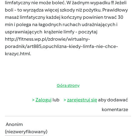
limfatyczny nie może boleć. W żadnym wypadku !!! Jeżeli
boli - to wyrządza więcej szkody niż pożytku. Prawidłowy
masaż limfatyczny każdej kończyny powinien trwać 30
min i polega na łagodnych ruchach udrażniających i
usprawniających krążenie limfy - poczytaj
http://fitness.wp.pl/zdrowie/wirtualny-
poradnik/art885,opuchlizna-kiedy-limfa-nie-chce-
krazyc.html
.
Góra strony
Zaloguj
lub
zarejestruj się
aby dodawać
komentarze
Anonim
(niezweryfikowany)