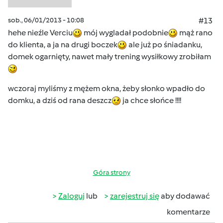
sob., 06/01/2013 - 10:08
#13
hehe nieźle Verciu
mój wygladał podobnie
mąż rano
do klienta, a ja na drugi boczek
ale już po śniadanku,
domek ogarnięty, nawet mały trening wysiłkowy zrobiłam
wczoraj myliśmy z mężem okna, żeby słonko wpadło do
domku, a dziś od rana deszcz
ja chce słońce !!!!
Góra strony
Zaloguj
lub
zarejestruj się
aby dodawać
komentarze