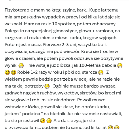
Fizykoterapie mam na kregi szyjne, kark. . Kupe lat temu
mialam paskudny wypadek w pracy i od kilku lat daje sie
we znaki. Mam na razie 10 spotkan, potem zobaczymy.
Polega to na specjalnej gimnastyce, glowa + ramiona, na
rozgrzanie i rozluznienie miesni karku, kregòw szyjnych.
Potem jest masaz. Pierwsze 2-3 dni, wszystko boli,
oczywiscie, szczegòlnie pod wieczòr. Kreci sie troche w
glowie czasem, ale potem powoli odczuwa sie pozytywne
wyniki
I nie wstaje juz z lòzka, jak 100-letnia babcia
Robie 1-2 razy w roku i pòki co, starcza
Z
wiekiem pewnie bedzie potrzeba wiecej, ale na razie nie
ma takiej potrzeby
Ogòlnie musze bardzo uwazac,
zadnych naglych ruchòw, wykretòw, skretòw, bo kreci mi
sie w glowie i robi mi sie niedobrze. Powoli musze
wstawiac z lòzka, powoli sie klasc, bo opròcz karku,
jestem " podatna " na blednik. Juz nie raz mnie nastawiali,
bo sie przestawil
Ale da sie zyc, juz sie
przyzwyczailam.... codziennie to samo, od kilku lat