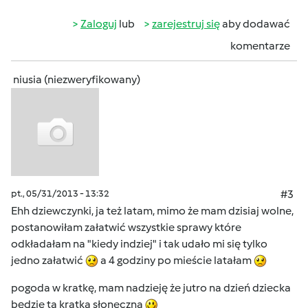
Zaloguj
lub
zarejestruj się
aby dodawać
komentarze
niusia (niezweryfikowany)
pt., 05/31/2013 - 13:32
#3
Ehh dziewczynki, ja też latam, mimo że mam dzisiaj wolne,
postanowiłam załatwić wszystkie sprawy które
odkładałam na "kiedy indziej" i tak udało mi się tylko
jedno załatwić
a 4 godziny po mieście latałam
pogoda w kratkę, mam nadzieję że jutro na dzień dziecka
będzie ta kratka słoneczna