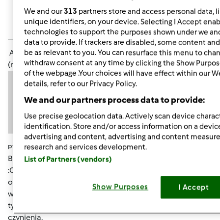
We and our
313
partners store and access personal data, l
Zaloguj
lub
zarejestruj się
aby dodawać
unique identifiers, on your device. Selecting I Accept enab
komentarze
technologies to support the purposes shown under we and
data to provide. If trackers are disabled, some content an
Anonim
be as relevant to you. You can resurface this menu to cha
withdraw consent at any time by clicking the Show Purpos
(niezweryfikowany)
of the webpage .Your choices will have effect within our W
details, refer to our Privacy Policy.
We and our partners process data to provide:
Use precise geolocation data. Actively scan device charact
identification. Store and/or access information on a devic
advertising and content, advertising and content measu
pt., 05/31/2013 - 21:33
#5
research and services development.
Biedna Ty Gabrysiu z tymi drenazami
Bolesne :O :O
List of Partners (vendors)
:O No, ale jak trzeba, to trzeba. Ile masz spotkan ? Musisz
odpoczywac w tym czasie, tzn. malo chodzic? Czy
Show Purposes
I Accept
wszystko mozesz robic normalnie ? Nie jestem zbytnio w
tym obeznana, bo nigdy nie mialam osobiscie do
czynienia.