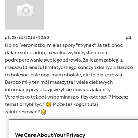
pt., 05/31/2013 - 20:50
#4
No no, Veroniczko, miałas spory "młynek". Ja też, choć
dałam sobie urlop, to wolne wykorzystałam na
podreperowanie swojego zdrowia. Zaliczam zabiegi z
masażu (drenażu) limfatycznego kończyn dolnych. Bardzo
to bolesne, całe nogi mam obolałe, ale to dla zdrowia.
Bardzo miły ten mój masażysta i wiele ciekawych
informacji przy okazji wizyt sie dowiedziałam. Ty
Veroniczko też coś wspominasz o fizykoterapii? Możesz
temat przybliżyć?
Może też kogoś tutaj
zainteresować?
Góra strony
We Care About Your Privacy