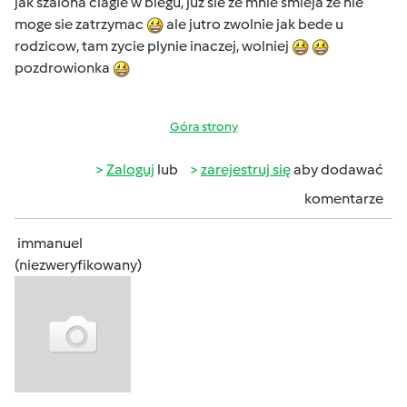
jak szalona ciagle w biegu, juz sie ze mnie smieja ze nie
moge sie zatrzymac
ale jutro zwolnie jak bede u
rodzicow, tam zycie plynie inaczej, wolniej
pozdrowionka
Góra strony
Zaloguj
lub
zarejestruj się
aby dodawać
komentarze
immanuel
(niezweryfikowany)