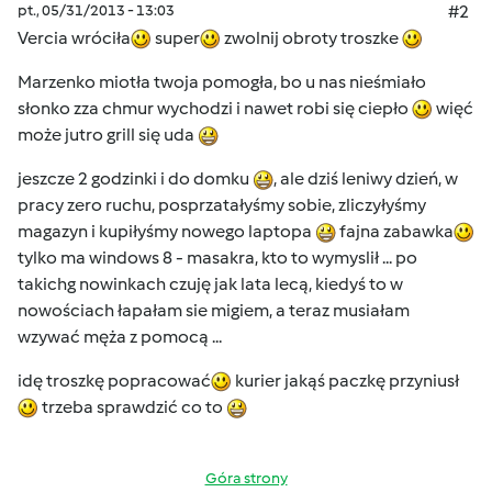
pt., 05/31/2013 - 13:03
#2
Vercia wróciła
super
zwolnij obroty troszke
Marzenko miotła twoja pomogła, bo u nas nieśmiało
słonko zza chmur wychodzi i nawet robi się ciepło
więć
może jutro grill się uda
jeszcze 2 godzinki i do domku
, ale dziś leniwy dzień, w
pracy zero ruchu, posprzatałyśmy sobie, zliczyłyśmy
magazyn i kupiłyśmy nowego laptopa
fajna zabawka
tylko ma windows 8 - masakra, kto to wymyslił ... po
takichg nowinkach czuję jak lata lecą, kiedyś to w
nowościach łapałam sie migiem, a teraz musiałam
wzywać męża z pomocą ...
idę troszkę popracować
kurier jakąś paczkę przyniusł
trzeba sprawdzić co to
Góra strony