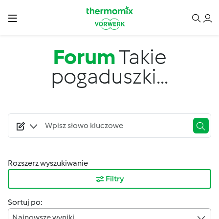
Przejdź do treści
Forum
Takie
pogaduszki...
Rozszerz wyszukiwanie
Filtry
Sortuj po:
Najnowsze wyniki