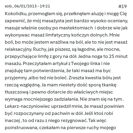
sob., 06/01/2013 - 19:21
#19
Kokolidku, przemogłam się, przełknęłam aluzję i mogę Cię
zapewnić, że mój masażysta jest bardzo wysoko oceniany,
masuje właśnie osoby po mastektomiach i dobrze wie jak
wykonywac masaż limfatyczny kończyn dolnych. Mnie
boli, bo może jestem wrażliwa na ból, ale to nie jest masaż
relaksacyjny. Ruchy, jak piszesz, są łagodne, ale mocne,
przepychające limfę z gory na dół. Jedna noga to 25 minut
masażu. Przeczytałam artykuł z Twojego linka i nie
znajduję tam potwierdzenia, że taki masaż ma byc
przyjemny ,albo też nie boleć. Zreszta kwestia bólu jest
rzeczą względną. Ja mam niestety dość sporą tkankę
tłuszczową i pewno dotarcie do właściwych miejsc
wymaga mocniejszego zadziałania. Nie znam się na tym .
Lekarz-naczyniowiec uprzedził mnie, że masaż powinien
być rozpoczynany od pachwin w dół. Jeśli ktoś robi
inaczej , to od razu z niego rezygnować. Tak więc
poinstruowana, czekałam na pierwsze ruchy mojego