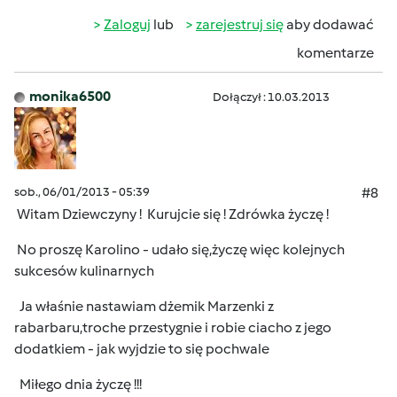
Zaloguj
lub
zarejestruj się
aby dodawać
komentarze
monika6500
Dołączył : 10.03.2013
sob., 06/01/2013 - 05:39
#8
Witam Dziewczyny ! Kurujcie się ! Zdrówka życzę !
No proszę Karolino - udało się,życzę więc kolejnych
sukcesów kulinarnych
Ja właśnie nastawiam dżemik Marzenki z
rabarbaru,troche przestygnie i robie ciacho z jego
dodatkiem - jak wyjdzie to się pochwale
Miłego dnia życzę !!!