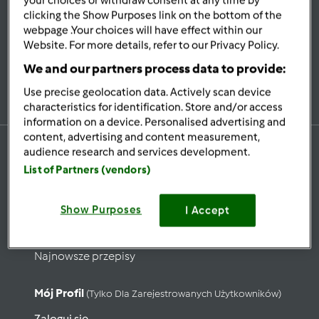
your choices or withdraw consent at any time by
Bądź
na bieżąco
clicking the Show Purposes link on the bottom of the
webpage .Your choices will have effect within our
Website. For more details, refer to our Privacy Policy.
We and our partners process data to provide:
Zapisz się do naszego newslettera
Use precise geolocation data. Actively scan device
characteristics for identification. Store and/or access
information on a device. Personalised advertising and
content, advertising and content measurement,
audience research and services development.
List of Partners (vendors)
Przepisy
Show Purposes
Wyszukaj przepisy
I Accept
Kategorie
Najnowsze przepisy
Mój Profil
(tylko Dla Zarejestrowanych Użytkowników)
Zaloguj się