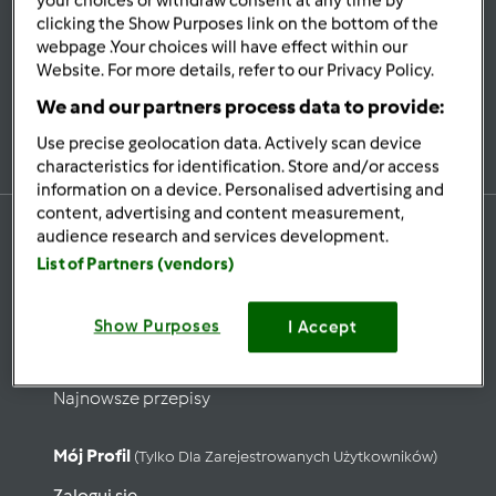
your choices or withdraw consent at any time by
Bądź
na bieżąco
clicking the Show Purposes link on the bottom of the
webpage .Your choices will have effect within our
Website. For more details, refer to our Privacy Policy.
We and our partners process data to provide:
Zapisz się do naszego newslettera
Use precise geolocation data. Actively scan device
characteristics for identification. Store and/or access
information on a device. Personalised advertising and
content, advertising and content measurement,
audience research and services development.
List of Partners (vendors)
Przepisy
Show Purposes
Wyszukaj przepisy
I Accept
Kategorie
Najnowsze przepisy
Mój Profil
(tylko Dla Zarejestrowanych Użytkowników)
Zaloguj się