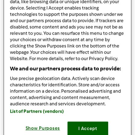
data, like browsing data or unique identifiers, on your
1000
g
wody do gotowania na parze
device. Selecting I Accept enables tracking
100
g
ryżu, parboiled
technologies to support the purposes shown under we
1
płaskiej łyżeczki
przyprawy curry
and our partners process data to provide. If trackers are
1
łyżki
mąki ryżowej
disabled, some content and ads you see may not be as
relevant to you. You can resurface this menu to change
2
piersi z kurczaka,
z polędwiczkami
your choices or withdraw consent at any time by
1/2
cebuli
clicking the Show Purposes link on the bottom of the
1
ząbek czosnku
webpage .Your choices will have effect within our
Lista zakupów
Website. For more details, refer to our Privacy Policy.
We and our partners process data to provide:
Use precise geolocation data. Actively scan device
characteristics for identification. Store and/or access
information on a device. Personalised advertising and
content, advertising and content measurement,
audience research and services development.
List of Partners (vendors)
Show Purposes
I Accept