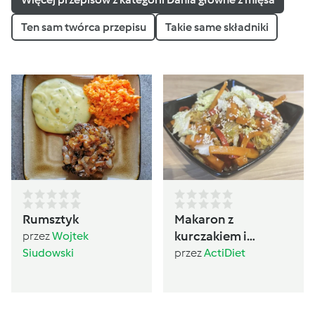
Ten sam twórca przepisu
Takie same składniki
Rumsztyk
Makaron z
kurczakiem i
przez
Wojtek
warzywami po
Siudowski
przez
ActiDiet
chińsku (600)