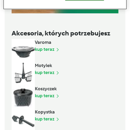
Akcesoria, których potrzebujesz
Varoma
kup teraz
Motylek
kup teraz
Koszyczek
kup teraz
Kopystka
kup teraz