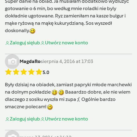
Super danie na obiad. Ja musiałam dodatkowo wydlużyc
gotowanie o 6 min, bo według mnie roladki nie byly
dokładnie ugotowane. Ryz zamieniłam na kasze bulgur i
mąke ryżową na mąkę kukurydzianą. Sos wyszedł
doskonally.
Zaloguj się
lub
Utwórz nowe konto
MagdaRo
sierpnia 4, 2016 at 17:03
5.0
Były dzisiaj na obiadek, zamiast papryki młode marchewki
na dolnym pokładzie
Baaardzo dobre, ale nie wiem
dlaczego z sosiku wyszła mi zupa ;( Ogólnie bardzo
smaczne polecam!
Zaloguj się
lub
Utwórz nowe konto