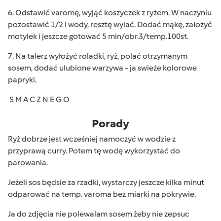
6. Odstawić varomę, wyjąć koszyczek z ryżem. W naczyniu
pozostawić 1/2 l wody, resztę wylać. Dodać mąkę, założyć
motylek i jeszcze gotować 5 min/obr.3/temp.100st.
7. Na talerz wyłożyć roladki, ryż, polać otrzymanym
sosem, dodać ulubione warzywa - ja swieże kolorowe
papryki.
S M A C Z N E G O
Porady
Ryż dobrze jest wcześniej namoczyć w wodzie z
przyprawą curry. Potem tę wodę wykorzystać do
parowania.
Jeżeli sos będsie za rzadki, wystarczy jeszcze kilka minut
odparować na temp. varoma bez miarki na pokrywie.
Ja do zdjęcia nie polewalam sosem żeby nie zepsuc