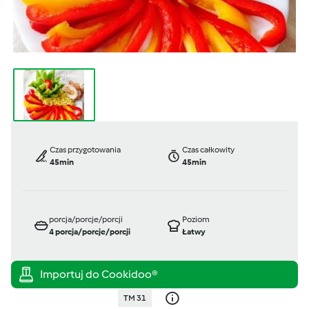
Czas przygotowania
Czas całkowity
45min
45min
porcja/porcje/porcji
Poziom
4
porcja/porcje/porcji
Łatwy
TM 31