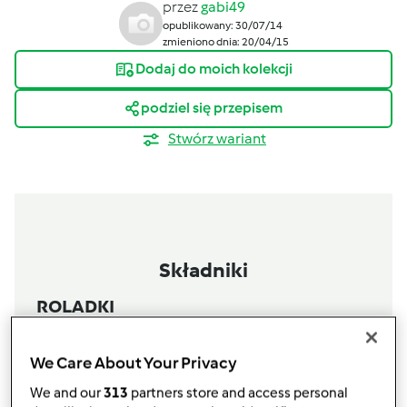
przez
gabi49
opublikowany: 30/07/14
zmieniono dnia: 20/04/15
Dodaj do moich kolekcji
podziel się przepisem
Stwórz wariant
Składniki
ROLADKI
25
g
pomidorów suszonych,
z zalewy olejowej
15
g
oleju
We Care About Your Privacy
1
ogórek konserwowy
We and our
313
partners store and access personal
4
plastry
szynki parmeńskiej