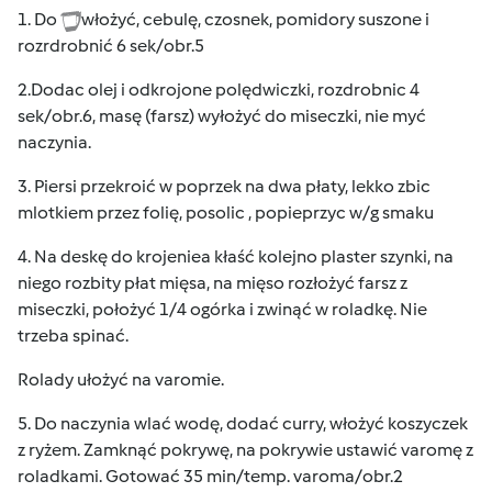
1. Do
włożyć, cebulę, czosnek, pomidory suszone i
rozrdrobnić 6 sek/obr.5
2.Dodac olej i odkrojone polędwiczki, rozdrobnic 4
sek/obr.6, masę (farsz) wyłożyć do miseczki, nie myć
naczynia.
3. Piersi przekroić w poprzek na dwa płaty, lekko zbic
mlotkiem przez folię, posolic , popieprzyc w/g smaku
4. Na deskę do krojeniea kłaść kolejno plaster szynki, na
niego rozbity płat mięsa, na mięso rozłożyć farsz z
miseczki, położyć 1/4 ogórka i zwinąć w roladkę. Nie
trzeba spinać.
Rolady ułożyć na varomie.
5. Do naczynia wlać wodę, dodać curry, włożyć koszyczek
z ryżem. Zamknąć pokrywę, na pokrywie ustawić varomę z
roladkami. Gotować 35 min/temp. varoma/obr.2