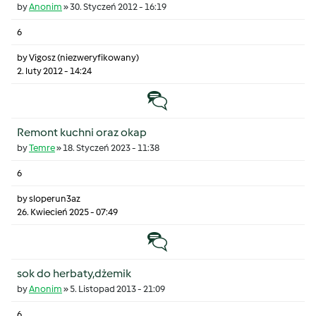
by
Anonim
»
30. Styczeń 2012 - 16:19
6
by
Vigosz (niezweryfikowany)
2. luty 2012 - 14:24
Temat zwyczajny
Remont kuchni oraz okap
by
Temre
»
18. Styczeń 2023 - 11:38
6
by
sloperun3az
26. Kwiecień 2025 - 07:49
Temat zwyczajny
sok do herbaty,dżemik
by
Anonim
»
5. Listopad 2013 - 21:09
6