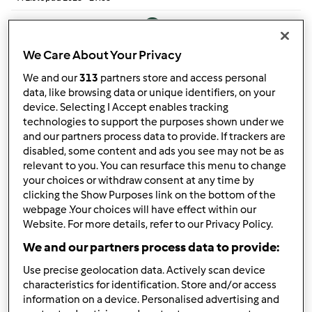
Temat zwyczajny
We Care About Your Privacy
Przyprawy typu vegeta
by
Anonim
»
2. Marzec 2014 - 21:31
We and our
313
partners store and access personal
data, like browsing data or unique identifiers, on your
6
device. Selecting I Accept enables tracking
technologies to support the purposes shown under we
by
monika6500
and our partners process data to provide. If trackers are
12. Marzec 2014 - 05:46
disabled, some content and ads you see may not be as
Temat zwyczajny
relevant to you. You can resurface this menu to change
your choices or withdraw consent at any time by
clicking the Show Purposes link on the bottom of the
Wyszukiwarka
webpage .Your choices will have effect within our
by
mamula
»
29. Listopad 2016 - 13:49
Website. For more details, refer to our Privacy Policy.
6
We and our partners process data to provide:
by
ŻanetaB
Use precise geolocation data. Actively scan device
2. Styczeń 2017 - 17:30
characteristics for identification. Store and/or access
information on a device. Personalised advertising and
Temat zwyczajny