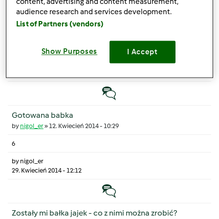
content, advertising and content measurement,
audience research and services development.
Kotlety szczęścia - Bardzo proszę o przespis!
List of Partners (vendors)
by
Anonim
»
10. Sierpień 2013 - 13:21
6
Show Purposes
I Accept
by
monika6500
11. Sierpień 2013 - 15:45
Temat zwyczajny
Gotowana babka
by
nigol_er
»
12. Kwiecień 2014 - 10:29
6
by
nigol_er
29. Kwiecień 2014 - 12:12
Temat zwyczajny
Zostały mi bałka jajek - co z nimi można zrobić?