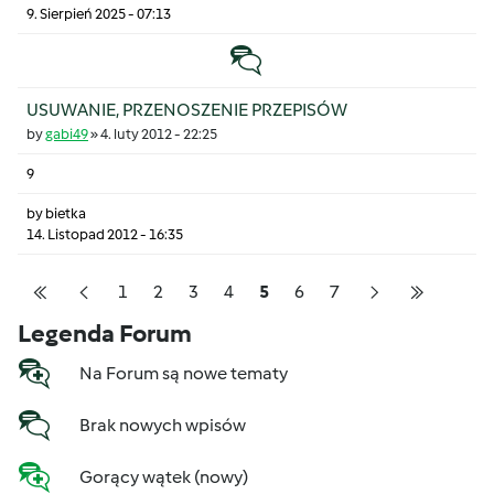
9. Sierpień 2025 - 07:13
Temat zwyczajny
USUWANIE, PRZENOSZENIE PRZEPISÓW
by
gabi49
»
4. luty 2012 - 22:25
9
by
bietka
14. Listopad 2012 - 16:35
Pagination
Strona
Strona
Strona
Strona
Strona
Strona
Strona
1
2
3
4
5
6
7
Pierwsza strona
Poprzednia strona
Następna stron
Ostatnia 
Legenda Forum
Na Forum są nowe tematy
Brak nowych wpisów
Gorący wątek (nowy)