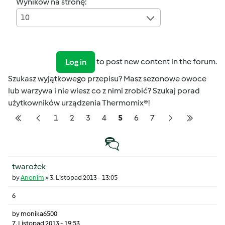
Wyników na stronę:
10
to post new content in the forum.
Log in
Szukasz wyjątkowego przepisu? Masz sezonowe owoce
lub warzywa i nie wiesz co z nimi zrobić? Szukaj porad
użytkowników urządzenia Thermomix®!
Pagination
Strona
Strona
Strona
Strona
Strona
Strona
Strona
1
2
3
4
5
6
7
Pierwsza strona
Poprzednia strona
Następna stron
Ostatnia 
Temat zwyczajny
twarożek
by
Anonim
»
3. Listopad 2013 - 13:05
6
by
monika6500
7. Listopad 2013 - 19:53