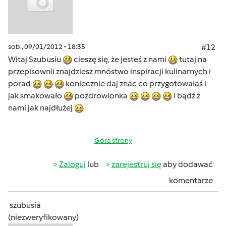
sob., 09/01/2012 - 18:35
#12
Witaj Szubusiu
cieszę się, że jesteś z nami
tutaj na
przepisownii znajdziesz mnóstwo inspiracji kulinarnych i
porad
koniecznie daj znac co przygotowałaś i
jak smakowało
pozdrowionka
i bądź z
nami jak najdłużej
Góra strony
Zaloguj
lub
zarejestruj się
aby dodawać
komentarze
szubusia
(niezweryfikowany)