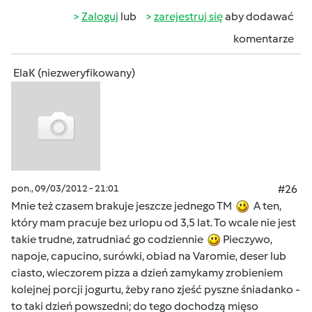
Zaloguj
lub
zarejestruj się
aby dodawać
komentarze
ElaK (niezweryfikowany)
pon., 09/03/2012 - 21:01
#26
Mnie też czasem brakuje jeszcze jednego TM
A ten,
który mam pracuje bez urlopu od 3,5 lat. To wcale nie jest
takie trudne, zatrudniać go codziennie
Pieczywo,
napoje, capucino, surówki, obiad na Varomie, deser lub
ciasto, wieczorem pizza a dzień zamykamy zrobieniem
kolejnej porcji jogurtu, żeby rano zjeść pyszne śniadanko -
to taki dzień powszedni; do tego dochodzą mięso