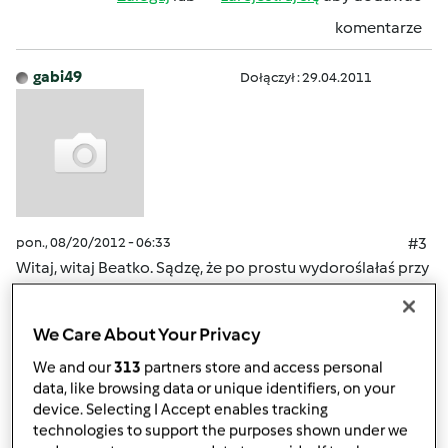
komentarze
gabi49
Dołączył : 29.04.2011
pon., 08/20/2012 - 06:33
#3
Witaj, witaj Beatko. Sądzę, że po prostu wydoroślałaś przy
thermomixie, masz swoją rodzne i wiesz z doswiadczenia
co to jest w kuchni Thermomix. Brawo ! Działaj! Czekamy
We Care About Your Privacy
na Twoje przepisy.
We and our
313
partners store and access personal
data, like browsing data or unique identifiers, on your
Góra strony
device. Selecting I Accept enables tracking
technologies to support the purposes shown under we