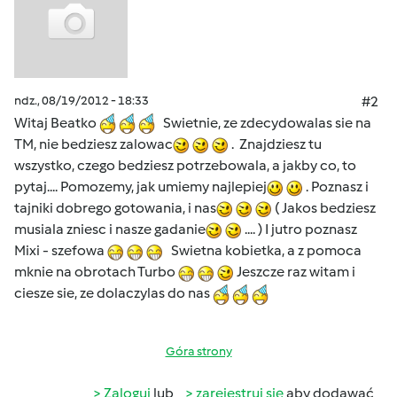
ndz., 08/19/2012 - 18:33
#2
Witaj Beatko
Swietnie, ze zdecydowalas sie na
TM, nie bedziesz zalowac
. Znajdziesz tu
wszystko, czego bedziesz potrzebowala, a jakby co, to
pytaj.... Pomozemy, jak umiemy najlepiej
. Poznasz i
tajniki dobrego gotowania, i nas
( Jakos bedziesz
musiala zniesc i nasze gadanie
.... ) I jutro poznasz
Mixi - szefowa
Swietna kobietka, a z pomoca
mknie na obrotach Turbo
Jeszcze raz witam i
ciesze sie, ze dolaczylas do nas
Góra strony
Zaloguj
lub
zarejestruj się
aby dodawać