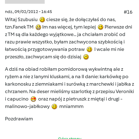
ndz., 09/02/2012 - 16:45
#16
Witaj Szubusiu
ciesze się, że dołączyłaś do nas,
tzn.Fanek TM
Im nas więcej, tym lepiej
Pierwsze dni
z TM są dla każdego wyjątkowe... ja chciałam zrobić od
razu prawie wszystko, byłam zachwycona szybkością i
łatwością przygotowywania potraw
I wcale mi nie
przeszło, zachwycam się do dzisiaj
A dziś na obiad robiłam pomidorową wykwintną ale z
ryżem a nie z lanymi kluskami, a na II danie: karkówkę po
karkonosku z ziemniakami i surówką z marchewki i jabłka z
chrzanem. Na deser mieliśmy szarlotkę z przepisu Veroniki
i capucino
oraz napój z pietruszk z miętąi i drugi -
malinowo-jabłkowy
mniammm
Pozdrawiam
Góra strony