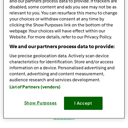
Zaloguj
lub
zarejestruj się
aby dodawać
and our partners process data to provide. If trackers are
disabled, some content and ads you see may not be as
komentarze
relevant to you. You can resurface this menu to change
your choices or withdraw consent at any time by
magi1 (niezweryfikowany)
clicking the Show Purposes link on the bottom of the
webpage .Your choices will have effect within our
Website. For more details, refer to our Privacy Policy.
We and our partners process data to provide:
Use precise geolocation data. Actively scan device
characteristics for identification. Store and/or access
information on a device. Personalised advertising and
wt., 08/21/2012 - 20:10
#4
content, advertising and content measurement,
Witaj Beatko w naszym skromnym gronie
lepiej nie
audience research and services development.
mogłas trafic masz TM i Nas
hihihihi z nami będzie
List of Partners (vendors)
wesoło
próbuj przepisiki, pytaj i zamieszczaj swoje
pozdrowienia i do dzieła
Show Purposes
I Accept
Góra strony