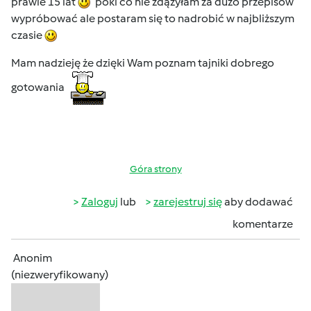
prawie 15 lat
póki co nie zdążyłam za dużo przepisów
wypróbować ale postaram się to nadrobić w najbliższym
czasie
Mam nadzieję że dzięki Wam poznam tajniki dobrego
gotowania
Góra strony
Zaloguj
lub
zarejestruj się
aby dodawać
komentarze
Anonim
(niezweryfikowany)