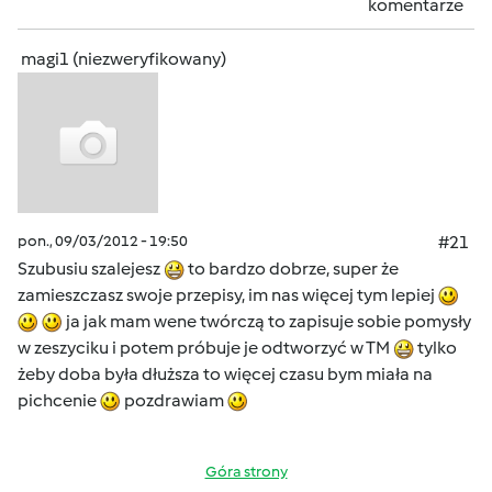
komentarze
magi1 (niezweryfikowany)
pon., 09/03/2012 - 19:50
#21
Szubusiu szalejesz
to bardzo dobrze, super że
zamieszczasz swoje przepisy, im nas więcej tym lepiej
ja jak mam wene twórczą to zapisuje sobie pomysły
w zeszyciku i potem próbuje je odtworzyć w TM
tylko
żeby doba była dłuższa to więcej czasu bym miała na
pichcenie
pozdrawiam
Góra strony