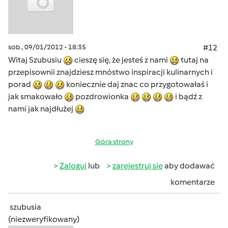
sob., 09/01/2012 - 18:35
#12
Witaj Szubusiu
cieszę się, że jesteś z nami
tutaj na
przepisownii znajdziesz mnóstwo inspiracji kulinarnych i
porad
koniecznie daj znac co przygotowałaś i
jak smakowało
pozdrowionka
i bądź z
nami jak najdłużej
Góra strony
Zaloguj
lub
zarejestruj się
aby dodawać
komentarze
szubusia
(niezweryfikowany)