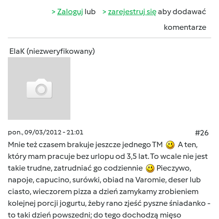
Zaloguj
lub
zarejestruj się
aby dodawać
komentarze
ElaK (niezweryfikowany)
pon., 09/03/2012 - 21:01
#26
Mnie też czasem brakuje jeszcze jednego TM
A ten,
który mam pracuje bez urlopu od 3,5 lat. To wcale nie jest
takie trudne, zatrudniać go codziennie
Pieczywo,
napoje, capucino, surówki, obiad na Varomie, deser lub
ciasto, wieczorem pizza a dzień zamykamy zrobieniem
kolejnej porcji jogurtu, żeby rano zjeść pyszne śniadanko -
to taki dzień powszedni; do tego dochodzą mięso