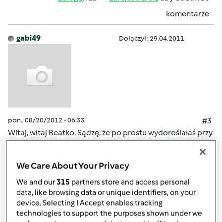
komentarze
gabi49
Dołączył : 29.04.2011
pon., 08/20/2012 - 06:33
#3
Witaj, witaj Beatko. Sądzę, że po prostu wydoroślałaś przy
thermomixie, masz swoją rodzne i wiesz z doswiadczenia
co to jest w kuchni Thermomix. Brawo ! Działaj! Czekamy
We Care About Your Privacy
na Twoje przepisy.
We and our
315
partners store and access personal
data, like browsing data or unique identifiers, on your
Góra strony
device. Selecting I Accept enables tracking
technologies to support the purposes shown under we