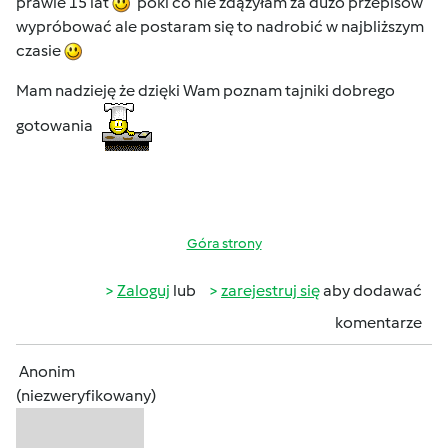
prawie 15 lat
póki co nie zdążyłam za dużo przepisów
wypróbować ale postaram się to nadrobić w najbliższym
czasie
Mam nadzieję że dzięki Wam poznam tajniki dobrego
gotowania
Góra strony
Zaloguj
lub
zarejestruj się
aby dodawać
komentarze
Anonim
(niezweryfikowany)