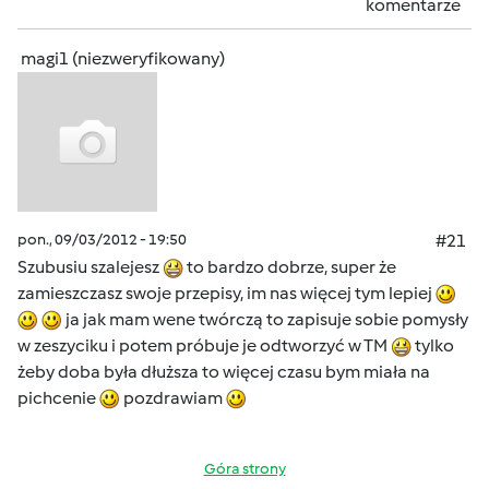
komentarze
magi1 (niezweryfikowany)
pon., 09/03/2012 - 19:50
#21
Szubusiu szalejesz
to bardzo dobrze, super że
zamieszczasz swoje przepisy, im nas więcej tym lepiej
ja jak mam wene twórczą to zapisuje sobie pomysły
w zeszyciku i potem próbuje je odtworzyć w TM
tylko
żeby doba była dłuższa to więcej czasu bym miała na
pichcenie
pozdrawiam
Góra strony