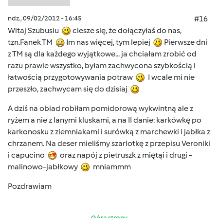
ndz., 09/02/2012 - 16:45
#16
Witaj Szubusiu
ciesze się, że dołączyłaś do nas,
tzn.Fanek TM
Im nas więcej, tym lepiej
Pierwsze dni
z TM są dla każdego wyjątkowe... ja chciałam zrobić od
razu prawie wszystko, byłam zachwycona szybkością i
łatwością przygotowywania potraw
I wcale mi nie
przeszło, zachwycam się do dzisiaj
A dziś na obiad robiłam pomidorową wykwintną ale z
ryżem a nie z lanymi kluskami, a na II danie: karkówkę po
karkonosku z ziemniakami i surówką z marchewki i jabłka z
chrzanem. Na deser mieliśmy szarlotkę z przepisu Veroniki
i capucino
oraz napój z pietruszk z miętąi i drugi -
malinowo-jabłkowy
mniammm
Pozdrawiam
Góra strony