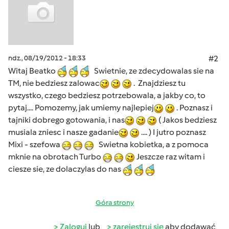
ndz., 08/19/2012 - 18:33
#2
Witaj Beatko
Swietnie, ze zdecydowalas sie na
TM, nie bedziesz zalowac
. Znajdziesz tu
wszystko, czego bedziesz potrzebowala, a jakby co, to
pytaj.... Pomozemy, jak umiemy najlepiej
. Poznasz i
tajniki dobrego gotowania, i nas
( Jakos bedziesz
musiala zniesc i nasze gadanie
.... ) I jutro poznasz
Mixi - szefowa
Swietna kobietka, a z pomoca
mknie na obrotach Turbo
Jeszcze raz witam i
ciesze sie, ze dolaczylas do nas
Góra strony
Zaloguj
lub
zarejestruj się
aby dodawać