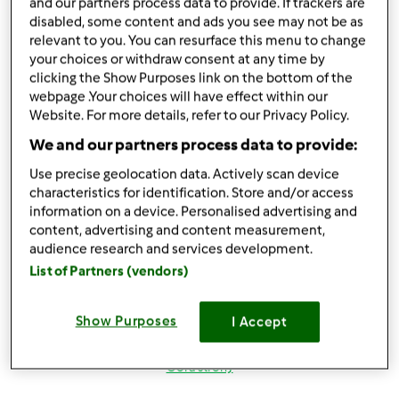
Zaloguj
lub
zarejestruj się
aby dodawać
and our partners process data to provide. If trackers are
disabled, some content and ads you see may not be as
komentarze
relevant to you. You can resurface this menu to change
your choices or withdraw consent at any time by
magi1 (niezweryfikowany)
clicking the Show Purposes link on the bottom of the
webpage .Your choices will have effect within our
Website. For more details, refer to our Privacy Policy.
We and our partners process data to provide:
Use precise geolocation data. Actively scan device
characteristics for identification. Store and/or access
information on a device. Personalised advertising and
wt., 08/21/2012 - 20:10
#4
content, advertising and content measurement,
Witaj Beatko w naszym skromnym gronie
lepiej nie
audience research and services development.
mogłas trafic masz TM i Nas
hihihihi z nami będzie
List of Partners (vendors)
wesoło
próbuj przepisiki, pytaj i zamieszczaj swoje
pozdrowienia i do dzieła
Show Purposes
I Accept
Góra strony