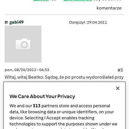
komentarze
gabi49
Dołączył : 29.04.2011
pon., 08/20/2012 - 06:33
#3
Witaj, witaj Beatko. Sądzę, że po prostu wydoroślałaś przy
thermomixie, masz swoją rodzne i wiesz z doswiadczenia
co to jest w kuchni Thermomix. Brawo ! Działaj! Czekamy
We Care About Your Privacy
na Twoje przepisy.
We and our
313
partners store and access personal
data, like browsing data or unique identifiers, on your
Góra strony
device. Selecting I Accept enables tracking
technologies to support the purposes shown under we