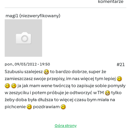
komentarze
magi1 (niezweryfikowany)
pon., 09/03/2012 - 19:50
#21
Szubusiu szalejesz
to bardzo dobrze, super że
zamieszczasz swoje przepisy, im nas więcej tym lepiej
ja jak mam wene twórczą to zapisuje sobie pomysły
w zeszyciku i potem próbuje je odtworzyć w TM
tylko
żeby doba była dłuższa to więcej czasu bym miała na
pichcenie
pozdrawiam
Góra strony