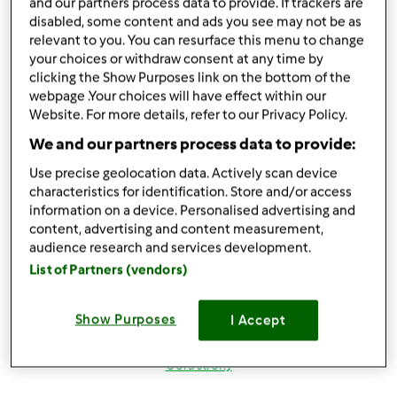
Zaloguj
lub
zarejestruj się
aby dodawać
and our partners process data to provide. If trackers are
disabled, some content and ads you see may not be as
komentarze
relevant to you. You can resurface this menu to change
your choices or withdraw consent at any time by
magi1 (niezweryfikowany)
clicking the Show Purposes link on the bottom of the
webpage .Your choices will have effect within our
Website. For more details, refer to our Privacy Policy.
We and our partners process data to provide:
Use precise geolocation data. Actively scan device
characteristics for identification. Store and/or access
information on a device. Personalised advertising and
wt., 08/21/2012 - 20:10
#4
content, advertising and content measurement,
Witaj Beatko w naszym skromnym gronie
lepiej nie
audience research and services development.
mogłas trafic masz TM i Nas
hihihihi z nami będzie
List of Partners (vendors)
wesoło
próbuj przepisiki, pytaj i zamieszczaj swoje
pozdrowienia i do dzieła
Show Purposes
I Accept
Góra strony