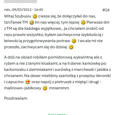
ndz., 09/02/2012 - 16:45
#16
Witaj Szubusiu
ciesze się, że dołączyłaś do nas,
tzn.Fanek TM
Im nas więcej, tym lepiej
Pierwsze dni
z TM są dla każdego wyjątkowe... ja chciałam zrobić od
razu prawie wszystko, byłam zachwycona szybkością i
łatwością przygotowywania potraw
I wcale mi nie
przeszło, zachwycam się do dzisiaj
A dziś na obiad robiłam pomidorową wykwintną ale z
ryżem a nie z lanymi kluskami, a na II danie: karkówkę po
karkonosku z ziemniakami i surówką z marchewki i jabłka z
chrzanem. Na deser mieliśmy szarlotkę z przepisu Veroniki
i capucino
oraz napój z pietruszk z miętąi i drugi -
malinowo-jabłkowy
mniammm
Pozdrawiam
Góra strony