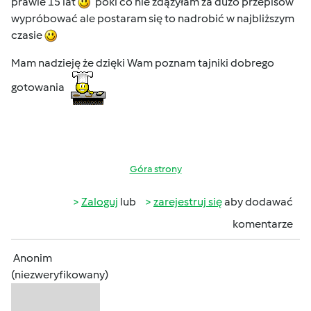
prawie 15 lat
póki co nie zdążyłam za dużo przepisów
wypróbować ale postaram się to nadrobić w najbliższym
czasie
Mam nadzieję że dzięki Wam poznam tajniki dobrego
gotowania
Góra strony
Zaloguj
lub
zarejestruj się
aby dodawać
komentarze
Anonim
(niezweryfikowany)