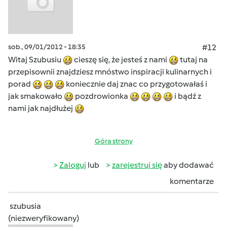
sob., 09/01/2012 - 18:35
#12
Witaj Szubusiu
cieszę się, że jesteś z nami
tutaj na
przepisownii znajdziesz mnóstwo inspiracji kulinarnych i
porad
koniecznie daj znac co przygotowałaś i
jak smakowało
pozdrowionka
i bądź z
nami jak najdłużej
Góra strony
Zaloguj
lub
zarejestruj się
aby dodawać
komentarze
szubusia
(niezweryfikowany)