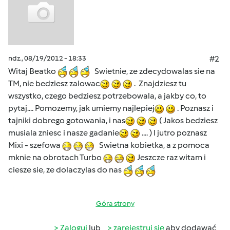
ndz., 08/19/2012 - 18:33
#2
Witaj Beatko
Swietnie, ze zdecydowalas sie na
TM, nie bedziesz zalowac
. Znajdziesz tu
wszystko, czego bedziesz potrzebowala, a jakby co, to
pytaj.... Pomozemy, jak umiemy najlepiej
. Poznasz i
tajniki dobrego gotowania, i nas
( Jakos bedziesz
musiala zniesc i nasze gadanie
.... ) I jutro poznasz
Mixi - szefowa
Swietna kobietka, a z pomoca
mknie na obrotach Turbo
Jeszcze raz witam i
ciesze sie, ze dolaczylas do nas
Góra strony
Zaloguj
lub
zarejestruj się
aby dodawać