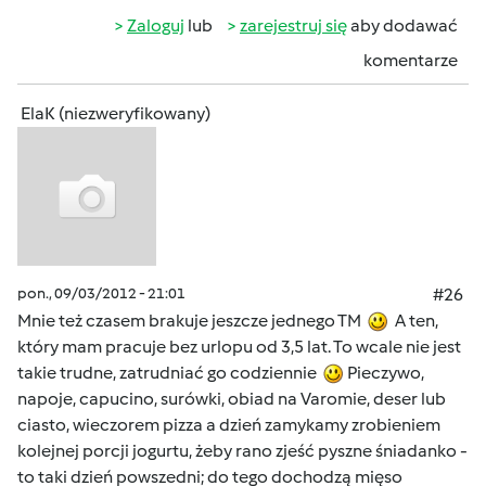
Zaloguj
lub
zarejestruj się
aby dodawać
komentarze
ElaK (niezweryfikowany)
pon., 09/03/2012 - 21:01
#26
Mnie też czasem brakuje jeszcze jednego TM
A ten,
który mam pracuje bez urlopu od 3,5 lat. To wcale nie jest
takie trudne, zatrudniać go codziennie
Pieczywo,
napoje, capucino, surówki, obiad na Varomie, deser lub
ciasto, wieczorem pizza a dzień zamykamy zrobieniem
kolejnej porcji jogurtu, żeby rano zjeść pyszne śniadanko -
to taki dzień powszedni; do tego dochodzą mięso