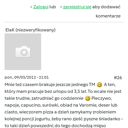
Zaloguj
lub
zarejestruj się
aby dodawać
komentarze
ElaK (niezweryfikowany)
pon., 09/03/2012 - 21:01
#26
Mnie też czasem brakuje jeszcze jednego TM
A ten,
który mam pracuje bez urlopu od 3,5 lat. To wcale nie jest
takie trudne, zatrudniać go codziennie
Pieczywo,
napoje, capucino, surówki, obiad na Varomie, deser lub
ciasto, wieczorem pizza a dzień zamykamy zrobieniem
kolejnej porcji jogurtu, żeby rano zjeść pyszne śniadanko -
to taki dzień powszedni; do tego dochodzą mięso