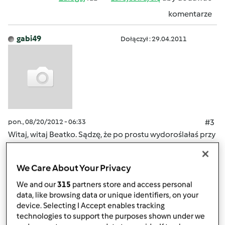
komentarze
gabi49
Dołączył : 29.04.2011
pon., 08/20/2012 - 06:33
#3
Witaj, witaj Beatko. Sądzę, że po prostu wydoroślałaś przy
thermomixie, masz swoją rodzne i wiesz z doswiadczenia
co to jest w kuchni Thermomix. Brawo ! Działaj! Czekamy
We Care About Your Privacy
na Twoje przepisy.
We and our
315
partners store and access personal
data, like browsing data or unique identifiers, on your
Góra strony
device. Selecting I Accept enables tracking
technologies to support the purposes shown under we