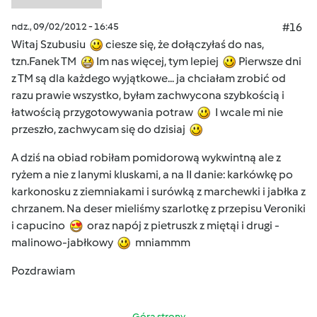
ndz., 09/02/2012 - 16:45
#16
Witaj Szubusiu
ciesze się, że dołączyłaś do nas,
tzn.Fanek TM
Im nas więcej, tym lepiej
Pierwsze dni
z TM są dla każdego wyjątkowe... ja chciałam zrobić od
razu prawie wszystko, byłam zachwycona szybkością i
łatwością przygotowywania potraw
I wcale mi nie
przeszło, zachwycam się do dzisiaj
A dziś na obiad robiłam pomidorową wykwintną ale z
ryżem a nie z lanymi kluskami, a na II danie: karkówkę po
karkonosku z ziemniakami i surówką z marchewki i jabłka z
chrzanem. Na deser mieliśmy szarlotkę z przepisu Veroniki
i capucino
oraz napój z pietruszk z miętąi i drugi -
malinowo-jabłkowy
mniammm
Pozdrawiam
Góra strony