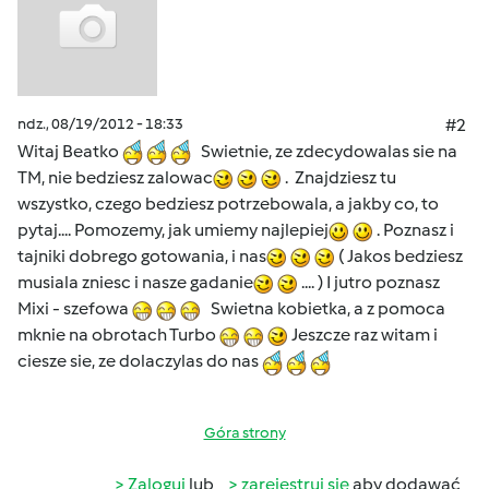
ndz., 08/19/2012 - 18:33
#2
Witaj Beatko
Swietnie, ze zdecydowalas sie na
TM, nie bedziesz zalowac
. Znajdziesz tu
wszystko, czego bedziesz potrzebowala, a jakby co, to
pytaj.... Pomozemy, jak umiemy najlepiej
. Poznasz i
tajniki dobrego gotowania, i nas
( Jakos bedziesz
musiala zniesc i nasze gadanie
.... ) I jutro poznasz
Mixi - szefowa
Swietna kobietka, a z pomoca
mknie na obrotach Turbo
Jeszcze raz witam i
ciesze sie, ze dolaczylas do nas
Góra strony
Zaloguj
lub
zarejestruj się
aby dodawać