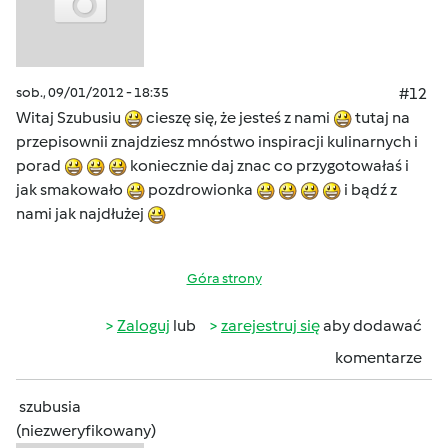
sob., 09/01/2012 - 18:35
#12
Witaj Szubusiu
cieszę się, że jesteś z nami
tutaj na
przepisownii znajdziesz mnóstwo inspiracji kulinarnych i
porad
koniecznie daj znac co przygotowałaś i
jak smakowało
pozdrowionka
i bądź z
nami jak najdłużej
Góra strony
Zaloguj
lub
zarejestruj się
aby dodawać
komentarze
szubusia
(niezweryfikowany)