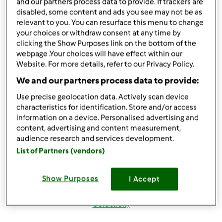
Zaloguj
lub
zarejestruj się
aby dodawać
and our partners process data to provide. If trackers are
disabled, some content and ads you see may not be as
komentarze
relevant to you. You can resurface this menu to change
your choices or withdraw consent at any time by
magi1 (niezweryfikowany)
clicking the Show Purposes link on the bottom of the
webpage .Your choices will have effect within our
Website. For more details, refer to our Privacy Policy.
We and our partners process data to provide:
Use precise geolocation data. Actively scan device
characteristics for identification. Store and/or access
information on a device. Personalised advertising and
wt., 08/21/2012 - 20:10
#4
content, advertising and content measurement,
Witaj Beatko w naszym skromnym gronie
lepiej nie
audience research and services development.
mogłas trafic masz TM i Nas
hihihihi z nami będzie
List of Partners (vendors)
wesoło
próbuj przepisiki, pytaj i zamieszczaj swoje
pozdrowienia i do dzieła
Show Purposes
I Accept
Góra strony