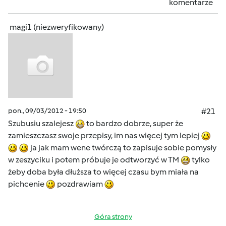
komentarze
magi1 (niezweryfikowany)
pon., 09/03/2012 - 19:50
#21
Szubusiu szalejesz
to bardzo dobrze, super że
zamieszczasz swoje przepisy, im nas więcej tym lepiej
ja jak mam wene twórczą to zapisuje sobie pomysły
w zeszyciku i potem próbuje je odtworzyć w TM
tylko
żeby doba była dłuższa to więcej czasu bym miała na
pichcenie
pozdrawiam
Góra strony