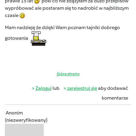
prawie 15 lat
póki co nie zdążyłam za dużo przepisów
wypróbować ale postaram się to nadrobić w najbliższym
czasie
Mam nadzieję że dzięki Wam poznam tajniki dobrego
gotowania
Góra strony
Zaloguj
lub
zarejestruj się
aby dodawać
komentarze
Anonim
(niezweryfikowany)