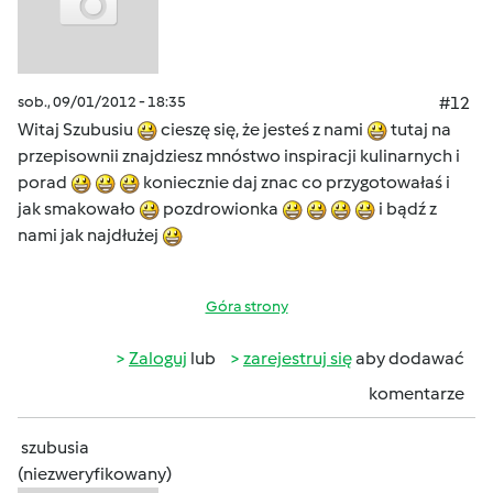
sob., 09/01/2012 - 18:35
#12
Witaj Szubusiu
cieszę się, że jesteś z nami
tutaj na
przepisownii znajdziesz mnóstwo inspiracji kulinarnych i
porad
koniecznie daj znac co przygotowałaś i
jak smakowało
pozdrowionka
i bądź z
nami jak najdłużej
Góra strony
Zaloguj
lub
zarejestruj się
aby dodawać
komentarze
szubusia
(niezweryfikowany)