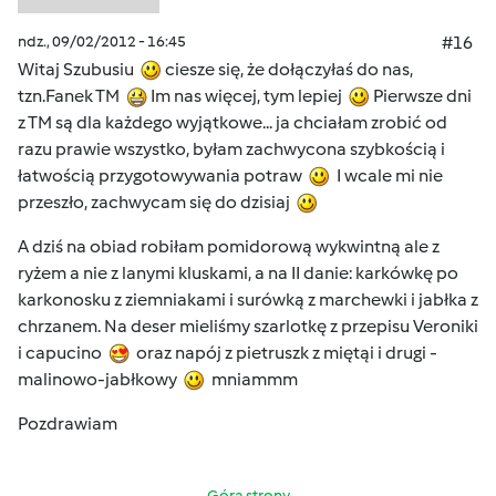
ndz., 09/02/2012 - 16:45
#16
Witaj Szubusiu
ciesze się, że dołączyłaś do nas,
tzn.Fanek TM
Im nas więcej, tym lepiej
Pierwsze dni
z TM są dla każdego wyjątkowe... ja chciałam zrobić od
razu prawie wszystko, byłam zachwycona szybkością i
łatwością przygotowywania potraw
I wcale mi nie
przeszło, zachwycam się do dzisiaj
A dziś na obiad robiłam pomidorową wykwintną ale z
ryżem a nie z lanymi kluskami, a na II danie: karkówkę po
karkonosku z ziemniakami i surówką z marchewki i jabłka z
chrzanem. Na deser mieliśmy szarlotkę z przepisu Veroniki
i capucino
oraz napój z pietruszk z miętąi i drugi -
malinowo-jabłkowy
mniammm
Pozdrawiam
Góra strony