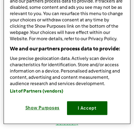
Zaloguj
lub
zarejestruj się
aby dodawać
and our partners process data to provide. If trackers are
disabled, some content and ads you see may not be as
komentarze
relevant to you. You can resurface this menu to change
your choices or withdraw consent at any time by
magi1 (niezweryfikowany)
clicking the Show Purposes link on the bottom of the
webpage .Your choices will have effect within our
Website. For more details, refer to our Privacy Policy.
We and our partners process data to provide:
Use precise geolocation data. Actively scan device
characteristics for identification. Store and/or access
information on a device. Personalised advertising and
wt., 08/21/2012 - 20:10
#4
content, advertising and content measurement,
Witaj Beatko w naszym skromnym gronie
lepiej nie
audience research and services development.
mogłas trafic masz TM i Nas
hihihihi z nami będzie
List of Partners (vendors)
wesoło
próbuj przepisiki, pytaj i zamieszczaj swoje
pozdrowienia i do dzieła
Show Purposes
I Accept
Góra strony