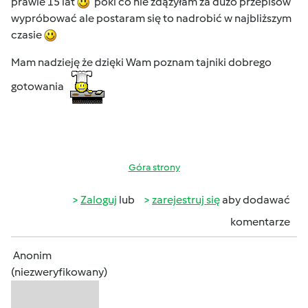
prawie 15 lat
póki co nie zdążyłam za dużo przepisów
wypróbować ale postaram się to nadrobić w najbliższym
czasie
Mam nadzieję że dzięki Wam poznam tajniki dobrego
gotowania
Góra strony
Zaloguj
lub
zarejestruj się
aby dodawać
komentarze
Anonim
(niezweryfikowany)