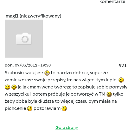
komentarze
magi1 (niezweryfikowany)
pon., 09/03/2012 - 19:50
#21
Szubusiu szalejesz
to bardzo dobrze, super że
zamieszczasz swoje przepisy, im nas więcej tym lepiej
ja jak mam wene twórczą to zapisuje sobie pomysły
w zeszyciku i potem próbuje je odtworzyć w TM
tylko
żeby doba była dłuższa to więcej czasu bym miała na
pichcenie
pozdrawiam
Góra strony