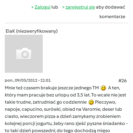
Zaloguj
lub
zarejestruj się
aby dodawać
komentarze
ElaK (niezweryfikowany)
pon., 09/03/2012 - 21:01
#26
Mnie też czasem brakuje jeszcze jednego TM
A ten,
który mam pracuje bez urlopu od 3,5 lat. To wcale nie jest
takie trudne, zatrudniać go codziennie
Pieczywo,
napoje, capucino, surówki, obiad na Varomie, deser lub
ciasto, wieczorem pizza a dzień zamykamy zrobieniem
kolejnej porcji jogurtu, żeby rano zjeść pyszne śniadanko -
to taki dzień powszedni; do tego dochodzą mięso