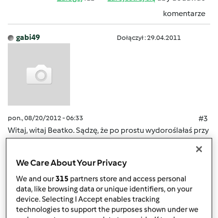
komentarze
gabi49
Dołączył : 29.04.2011
pon., 08/20/2012 - 06:33
#3
Witaj, witaj Beatko. Sądzę, że po prostu wydoroślałaś przy
thermomixie, masz swoją rodzne i wiesz z doswiadczenia
co to jest w kuchni Thermomix. Brawo ! Działaj! Czekamy
We Care About Your Privacy
na Twoje przepisy.
We and our
315
partners store and access personal
data, like browsing data or unique identifiers, on your
Góra strony
device. Selecting I Accept enables tracking
technologies to support the purposes shown under we