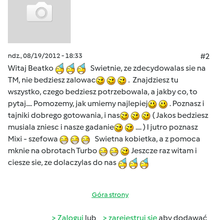
ndz., 08/19/2012 - 18:33
#2
Witaj Beatko
Swietnie, ze zdecydowalas sie na
TM, nie bedziesz zalowac
. Znajdziesz tu
wszystko, czego bedziesz potrzebowala, a jakby co, to
pytaj.... Pomozemy, jak umiemy najlepiej
. Poznasz i
tajniki dobrego gotowania, i nas
( Jakos bedziesz
musiala zniesc i nasze gadanie
.... ) I jutro poznasz
Mixi - szefowa
Swietna kobietka, a z pomoca
mknie na obrotach Turbo
Jeszcze raz witam i
ciesze sie, ze dolaczylas do nas
Góra strony
Zaloguj
lub
zarejestruj się
aby dodawać