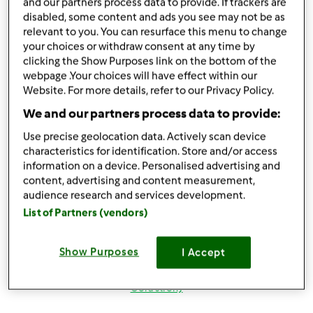
Zaloguj
lub
zarejestruj się
aby dodawać
and our partners process data to provide. If trackers are
disabled, some content and ads you see may not be as
komentarze
relevant to you. You can resurface this menu to change
your choices or withdraw consent at any time by
magi1 (niezweryfikowany)
clicking the Show Purposes link on the bottom of the
webpage .Your choices will have effect within our
Website. For more details, refer to our Privacy Policy.
We and our partners process data to provide:
Use precise geolocation data. Actively scan device
characteristics for identification. Store and/or access
information on a device. Personalised advertising and
wt., 08/21/2012 - 20:10
#4
content, advertising and content measurement,
Witaj Beatko w naszym skromnym gronie
lepiej nie
audience research and services development.
mogłas trafic masz TM i Nas
hihihihi z nami będzie
List of Partners (vendors)
wesoło
próbuj przepisiki, pytaj i zamieszczaj swoje
pozdrowienia i do dzieła
Show Purposes
I Accept
Góra strony