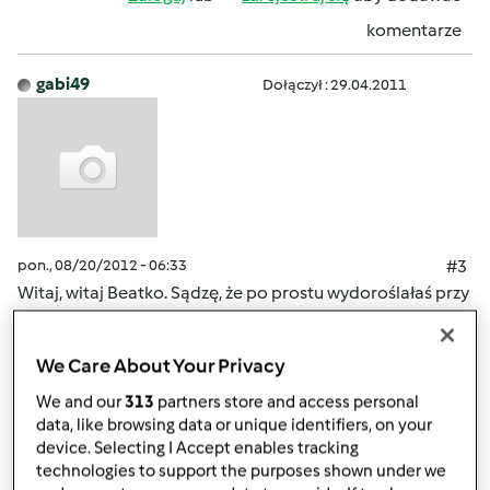
komentarze
gabi49
Dołączył : 29.04.2011
pon., 08/20/2012 - 06:33
#3
Witaj, witaj Beatko. Sądzę, że po prostu wydoroślałaś przy
thermomixie, masz swoją rodzne i wiesz z doswiadczenia
co to jest w kuchni Thermomix. Brawo ! Działaj! Czekamy
We Care About Your Privacy
na Twoje przepisy.
We and our
313
partners store and access personal
data, like browsing data or unique identifiers, on your
Góra strony
device. Selecting I Accept enables tracking
technologies to support the purposes shown under we