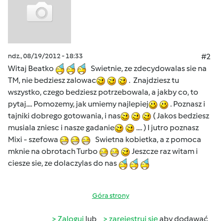
ndz., 08/19/2012 - 18:33
#2
Witaj Beatko
Swietnie, ze zdecydowalas sie na
TM, nie bedziesz zalowac
. Znajdziesz tu
wszystko, czego bedziesz potrzebowala, a jakby co, to
pytaj.... Pomozemy, jak umiemy najlepiej
. Poznasz i
tajniki dobrego gotowania, i nas
( Jakos bedziesz
musiala zniesc i nasze gadanie
.... ) I jutro poznasz
Mixi - szefowa
Swietna kobietka, a z pomoca
mknie na obrotach Turbo
Jeszcze raz witam i
ciesze sie, ze dolaczylas do nas
Góra strony
Zaloguj
lub
zarejestruj się
aby dodawać