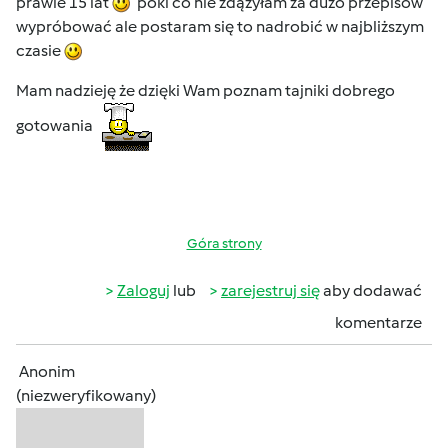
prawie 15 lat
póki co nie zdążyłam za dużo przepisów
wypróbować ale postaram się to nadrobić w najbliższym
czasie
Mam nadzieję że dzięki Wam poznam tajniki dobrego
gotowania
Góra strony
Zaloguj
lub
zarejestruj się
aby dodawać
komentarze
Anonim
(niezweryfikowany)