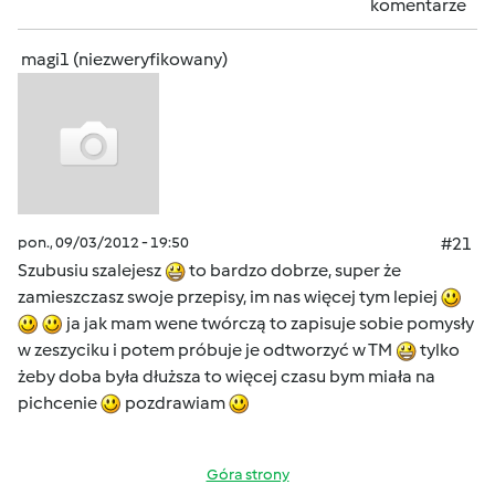
komentarze
magi1 (niezweryfikowany)
pon., 09/03/2012 - 19:50
#21
Szubusiu szalejesz
to bardzo dobrze, super że
zamieszczasz swoje przepisy, im nas więcej tym lepiej
ja jak mam wene twórczą to zapisuje sobie pomysły
w zeszyciku i potem próbuje je odtworzyć w TM
tylko
żeby doba była dłuższa to więcej czasu bym miała na
pichcenie
pozdrawiam
Góra strony