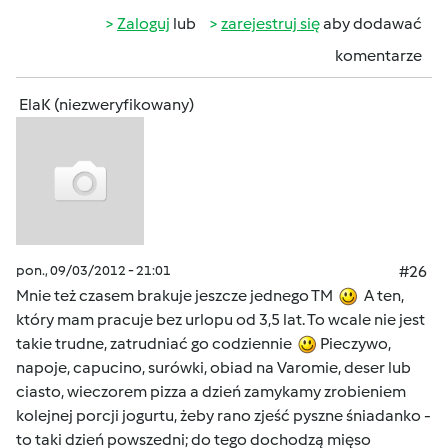
Zaloguj
lub
zarejestruj się
aby dodawać
komentarze
ElaK (niezweryfikowany)
pon., 09/03/2012 - 21:01
#26
Mnie też czasem brakuje jeszcze jednego TM
A ten,
który mam pracuje bez urlopu od 3,5 lat. To wcale nie jest
takie trudne, zatrudniać go codziennie
Pieczywo,
napoje, capucino, surówki, obiad na Varomie, deser lub
ciasto, wieczorem pizza a dzień zamykamy zrobieniem
kolejnej porcji jogurtu, żeby rano zjeść pyszne śniadanko -
to taki dzień powszedni; do tego dochodzą mięso