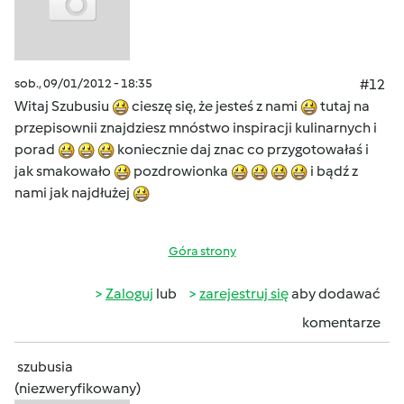
sob., 09/01/2012 - 18:35
#12
Witaj Szubusiu
cieszę się, że jesteś z nami
tutaj na
przepisownii znajdziesz mnóstwo inspiracji kulinarnych i
porad
koniecznie daj znac co przygotowałaś i
jak smakowało
pozdrowionka
i bądź z
nami jak najdłużej
Góra strony
Zaloguj
lub
zarejestruj się
aby dodawać
komentarze
szubusia
(niezweryfikowany)