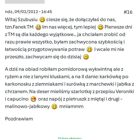
ndz., 09/02/2012 - 16:45
#16
Witaj Szubusiu
ciesze się, że dołączyłaś do nas,
tzn.Fanek TM
Im nas więcej, tym lepiej
Pierwsze dni
z TM są dla każdego wyjątkowe... ja chciałam zrobić od
razu prawie wszystko, byłam zachwycona szybkością i
łatwością przygotowywania potraw
I wcale mi nie
przeszło, zachwycam się do dzisiaj
A dziś na obiad robiłam pomidorową wykwintną ale z
ryżem a nie z lanymi kluskami, a na II danie: karkówkę po
karkonosku z ziemniakami i surówką z marchewki i jabłka z
chrzanem. Na deser mieliśmy szarlotkę z przepisu Veroniki
i capucino
oraz napój z pietruszk z miętąi i drugi -
malinowo-jabłkowy
mniammm
Pozdrawiam
Góra strony