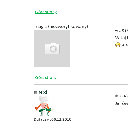
Góra strony
magi1 (niezweryfikowany)
wt., 08
Witaj
pró
Góra strony
Mixi
śr., 08
Ja ró
Dołączył : 08.11.2010