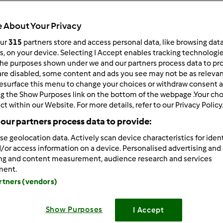
 About Your Privacy
our
315
partners store and access personal data, like browsing dat
rs, on your device. Selecting I Accept enables tracking technologi
he purposes shown under we and our partners process data to prov
8/19/2012 - 17:59
are disabled, some content and ads you see may not be as relevan
esurface this menu to change your choices or withdraw consent a
 wszystkich użytkowników Thermomixa
ng the Show Purposes link on the bottom of the webpage .Your choi
óch tygodni jestem posiadaczką tego urządzenia, zaraziła m
ct within our Website. For more details, refer to our Privacy Policy
 15 lat
póki co nie zdążyłam za dużo przepisów wypróbować
our partners process data to provide:
e
se geolocation data. Actively scan device characteristics for ident
/or access information on a device. Personalised advertising and
adzieję że dzięki Wam poznam tajniki dobrego gotowania
ing and content measurement, audience research and services
ment.
artners (vendors)
Show Purposes
I Accept
Zaloguj
lu