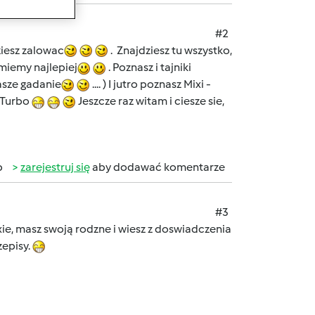
#2
ziesz zalowac
. Znajdziesz tu wszystko,
umiemy najlepiej
. Poznasz i tajniki
nasze gadanie
.... ) I jutro poznasz Mixi -
 Turbo
Jeszcze raz witam i ciesze sie,
b
zarejestruj się
aby dodawać komentarze
#3
xie, masz swoją rodzne i wiesz z doswiadczenia
zepisy.