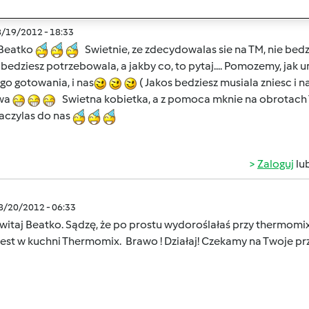
8/19/2012 - 18:33
 Beatko
Swietnie, ze zdecydowalas sie na TM, nie bed
bedziesz potrzebowala, a jakby co, to pytaj.... Pomozemy, jak 
go gotowania, i nas
( Jakos bedziesz musiala zniesc i 
wa
Swietna kobietka, a z pomoca mknie na obrotach
aczylas do nas
Zaloguj
lu
08/20/2012 - 06:33
 witaj Beatko. Sądzę, że po prostu wydoroślałaś przy thermomi
jest w kuchni Thermomix. Brawo ! Działaj! Czekamy na Twoje pr