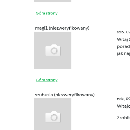
Góra strony
magi1 (niezweryfikowany)
sob., 0
Witaj
pora
jak na
Góra strony
szubusia (niezweryfikowany)
ndz., 0
Witaj
Zrobił