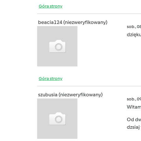
Góra strony
beacia124 (niezweryfikowany)
sob., 0
dzięku
Góra strony
szubusia (niezweryfikowany)
sob., 0
Witam
Od dwó
dzsiaj