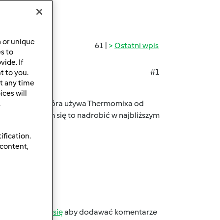
a or unique
61 |
Ostatni wpis
es to
ide. If
#1
t to you.
t any time
ces will
nie tym mama która używa Thermomixa od
.
 ale postaram się to nadrobić w najbliższym
ification.
 content,
b
zarejestruj się
aby dodawać komentarze