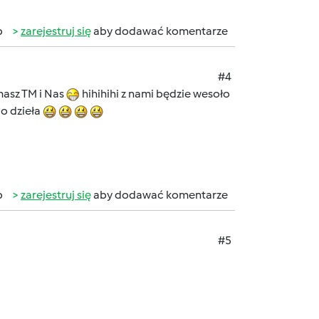
b
zarejestruj się
aby dodawać komentarze
#4
 masz TM i Nas
hihihihi z nami będzie wesoło
o dzieła
b
zarejestruj się
aby dodawać komentarze
#5