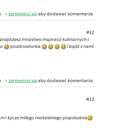
b
zarejestruj się
aby dodawać komentarze
#12
znajdziesz mnóstwo inspiracji kulinarnych i
ło
pozdrowionka
i bądź z nami
b
zarejestruj się
aby dodawać komentarze
#13
am i życze miłego niedzielnego popołudnia