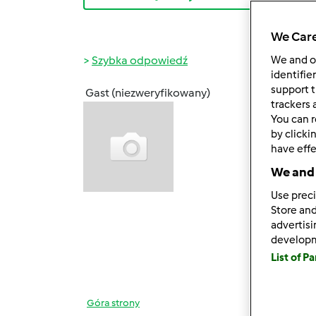
We Care
Szybka odpowiedź
We and 
identifie
support t
Gast (niezweryfikowany)
ndz., 0
trackers 
You can r
Witam
by clicki
Od dw
have effe
prawie
We and 
czasi
Use preci
Store and
Mam n
advertis
develop
List of P
Góra strony