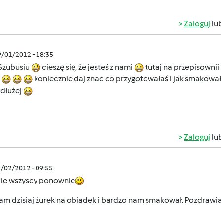
Zaloguj
lu
9/01/2012 - 18:35
 Szubusiu
cieszę się, że jesteś z nami
tutaj na przepisownii 
d
koniecznie daj znac co przygotowałaś i jak smakowa
jdłużej
Zaloguj
lu
9/02/2012 - 09:55
cie wszyscy ponownie
am dzisiaj żurek na obiadek i bardzo nam smakował. Pozdrawi