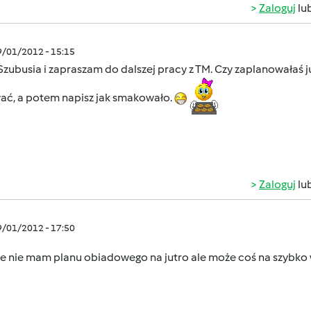
Zaloguj
lu
9/01/2012 - 15:15
Szubusia i zapraszam do dalszej pracy z TM. Czy zaplanowałaś j
ać, a potem napisz jak smakowało.
Zaloguj
lu
9/01/2012 - 17:50
ze nie mam planu obiadowego na jutro ale może coś na szybko