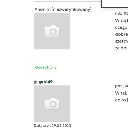
Anonim (niezweryfikowany)
ndz., 0
Witaj
czego 
dobre
szefo
ze dol
Góra strony
gabi49
pon., 
Witaj,
co to 
Dołączył : 29.04.2011