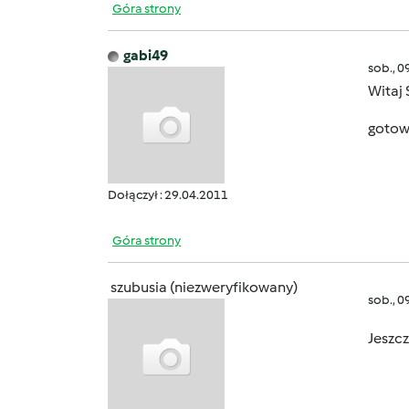
Góra strony
gabi49
sob., 0
Witaj 
gotow
Dołączył : 29.04.2011
Góra strony
szubusia (niezweryfikowany)
sob., 0
Jeszc