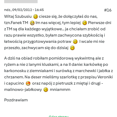
ndz., 09/02/2012 - 16:45
#16
Witaj Szubusiu
ciesze się, że dołączyłaś do nas,
tzn.Fanek TM
Im nas więcej, tym lepiej
Pierwsze dni
z TM są dla każdego wyjątkowe... ja chciałam zrobić od
razu prawie wszystko, byłam zachwycona szybkością i
łatwością przygotowywania potraw
I wcale mi nie
przeszło, zachwycam się do dzisiaj
A dziś na obiad robiłam pomidorową wykwintną ale z
ryżem a nie z lanymi kluskami, a na II danie: karkówkę po
karkonosku z ziemniakami i surówką z marchewki i jabłka z
chrzanem. Na deser mieliśmy szarlotkę z przepisu Veroniki
i capucino
oraz napój z pietruszk z miętąi i drugi -
malinowo-jabłkowy
mniammm
Pozdrawiam
Góra strony