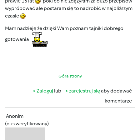
prawie 15 lat
póki co nie zdążyłam za dużo przepisów
wypróbować ale postaram się to nadrobić w najbliższym
czasie
Mam nadzieję że dzięki Wam poznam tajniki dobrego
gotowania
Góra strony
Zaloguj
lub
zarejestruj się
aby dodawać
komentarze
Anonim
(niezweryfikowany)