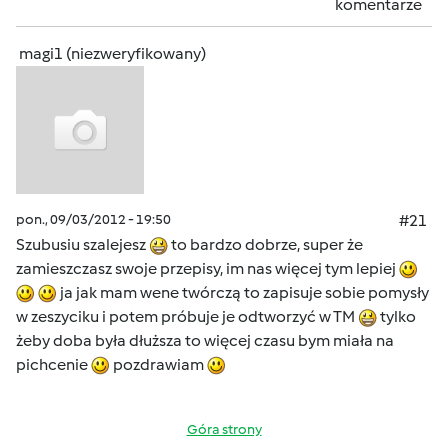
komentarze
magi1 (niezweryfikowany)
pon., 09/03/2012 - 19:50
#21
Szubusiu szalejesz
to bardzo dobrze, super że
zamieszczasz swoje przepisy, im nas więcej tym lepiej
ja jak mam wene twórczą to zapisuje sobie pomysły
w zeszyciku i potem próbuje je odtworzyć w TM
tylko
żeby doba była dłuższa to więcej czasu bym miała na
pichcenie
pozdrawiam
Góra strony