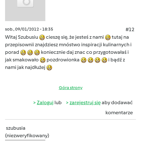
sob., 09/01/2012 - 18:35
#12
Witaj Szubusiu
cieszę się, że jesteś z nami
tutaj na
przepisownii znajdziesz mnóstwo inspiracji kulinarnych i
porad
koniecznie daj znac co przygotowałaś i
jak smakowało
pozdrowionka
i bądź z
nami jak najdłużej
Góra strony
Zaloguj
lub
zarejestruj się
aby dodawać
komentarze
szubusia
(niezweryfikowany)