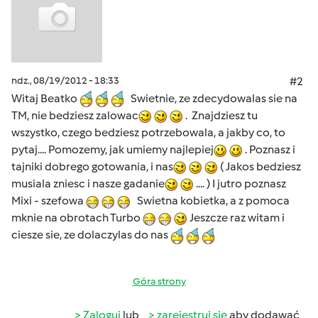
ndz., 08/19/2012 - 18:33
#2
Witaj Beatko
Swietnie, ze zdecydowalas sie na
TM, nie bedziesz zalowac
. Znajdziesz tu
wszystko, czego bedziesz potrzebowala, a jakby co, to
pytaj.... Pomozemy, jak umiemy najlepiej
. Poznasz i
tajniki dobrego gotowania, i nas
( Jakos bedziesz
musiala zniesc i nasze gadanie
.... ) I jutro poznasz
Mixi - szefowa
Swietna kobietka, a z pomoca
mknie na obrotach Turbo
Jeszcze raz witam i
ciesze sie, ze dolaczylas do nas
Góra strony
Zaloguj
lub
zarejestruj się
aby dodawać