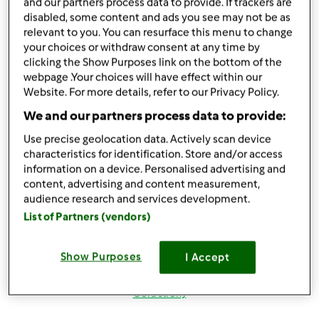
Zaloguj
lub
zarejestruj się
aby dodawać
and our partners process data to provide. If trackers are
disabled, some content and ads you see may not be as
komentarze
relevant to you. You can resurface this menu to change
your choices or withdraw consent at any time by
magi1 (niezweryfikowany)
clicking the Show Purposes link on the bottom of the
webpage .Your choices will have effect within our
Website. For more details, refer to our Privacy Policy.
We and our partners process data to provide:
Use precise geolocation data. Actively scan device
characteristics for identification. Store and/or access
information on a device. Personalised advertising and
wt., 08/21/2012 - 20:10
#4
content, advertising and content measurement,
Witaj Beatko w naszym skromnym gronie
lepiej nie
audience research and services development.
mogłas trafic masz TM i Nas
hihihihi z nami będzie
List of Partners (vendors)
wesoło
próbuj przepisiki, pytaj i zamieszczaj swoje
pozdrowienia i do dzieła
Show Purposes
I Accept
Góra strony