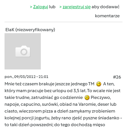
Zaloguj
lub
zarejestruj się
aby dodawać
komentarze
ElaK (niezweryfikowany)
pon., 09/03/2012 - 21:01
#26
Mnie też czasem brakuje jeszcze jednego TM
A ten,
który mam pracuje bez urlopu od 3,5 lat. To wcale nie jest
takie trudne, zatrudniać go codziennie
Pieczywo,
napoje, capucino, surówki, obiad na Varomie, deser lub
ciasto, wieczorem pizza a dzień zamykamy zrobieniem
kolejnej porcji jogurtu, żeby rano zjeść pyszne śniadanko -
to taki dzień powszedni; do tego dochodzą mięso