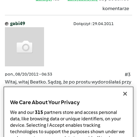
komentarze
gabi49
Dołączył : 29.04.2011
pon., 08/20/2012 - 06:33
#3
Witaj, witaj Beatko. Sądzę, że po prostu wydoroślałaś przy
thermomixie, masz swoją rodzne i wiesz z doswiadczenia
co to jest w kuchni Thermomix. Brawo ! Działaj! Czekamy
We Care About Your Privacy
na Twoje przepisy.
We and our
315
partners store and access personal
data, like browsing data or unique identifiers, on your
Góra strony
device. Selecting I Accept enables tracking
technologies to support the purposes shown under we