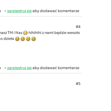
b
zarejestruj się
aby dodawać komentarze
#4
 masz TM i Nas
hihihihi z nami będzie wesoło
o dzieła
b
zarejestruj się
aby dodawać komentarze
#5