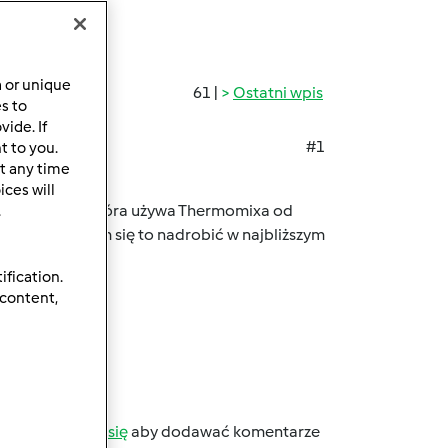
a or unique
61 |
Ostatni wpis
es to
ide. If
#1
t to you.
t any time
ces will
nie tym mama która używa Thermomixa od
.
 ale postaram się to nadrobić w najbliższym
ification.
 content,
b
zarejestruj się
aby dodawać komentarze