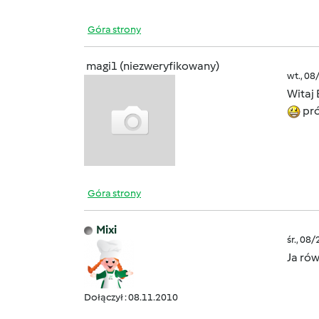
Góra strony
magi1 (niezweryfikowany)
wt., 08
Witaj
pró
Góra strony
Mixi
śr., 08
Ja ró
Dołączył : 08.11.2010