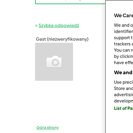
We Care
Szybka odpowiedź
We and 
identifie
support t
Gast (niezweryfikowany)
ndz., 0
trackers 
You can r
Witam
by clicki
Od dw
have effe
prawie
We and 
czasi
Use preci
Store and
Mam n
advertis
develop
List of P
Góra strony