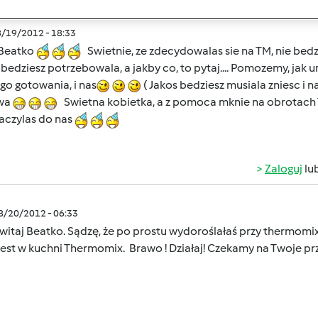
8/19/2012 - 18:33
 Beatko
Swietnie, ze zdecydowalas sie na TM, nie bed
bedziesz potrzebowala, a jakby co, to pytaj.... Pomozemy, jak 
go gotowania, i nas
( Jakos bedziesz musiala zniesc i 
wa
Swietna kobietka, a z pomoca mknie na obrotach
aczylas do nas
Zaloguj
lu
08/20/2012 - 06:33
 witaj Beatko. Sądzę, że po prostu wydoroślałaś przy thermomi
jest w kuchni Thermomix. Brawo ! Działaj! Czekamy na Twoje pr