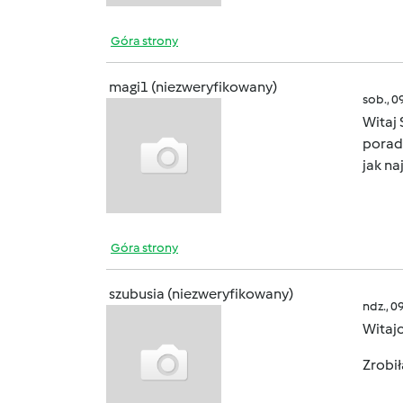
Góra strony
magi1 (niezweryfikowany)
sob., 0
Witaj
pora
jak na
Góra strony
szubusia (niezweryfikowany)
ndz., 0
Witaj
Zrobił