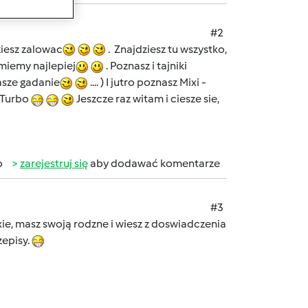
#2
ziesz zalowac
. Znajdziesz tu wszystko,
umiemy najlepiej
. Poznasz i tajniki
nasze gadanie
.... ) I jutro poznasz Mixi -
 Turbo
Jeszcze raz witam i ciesze sie,
b
zarejestruj się
aby dodawać komentarze
#3
xie, masz swoją rodzne i wiesz z doswiadczenia
zepisy.