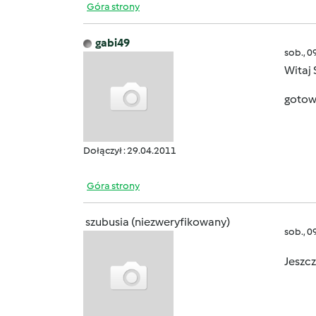
Góra strony
gabi49
sob., 0
Witaj 
gotow
Dołączył : 29.04.2011
Góra strony
szubusia (niezweryfikowany)
sob., 0
Jeszc