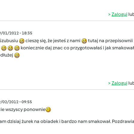
Zaloguj
lu
9/01/2012 - 18:35
 Szubusiu
cieszę się, że jesteś z nami
tutaj na przepisownii 
d
koniecznie daj znac co przygotowałaś i jak smakowa
jdłużej
Zaloguj
lu
9/02/2012 - 09:55
cie wszyscy ponownie
am dzisiaj żurek na obiadek i bardzo nam smakował. Pozdrawi