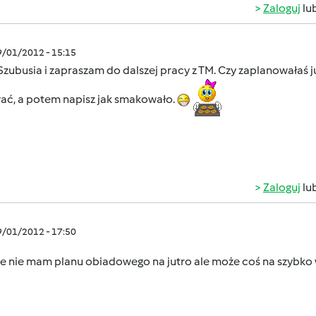
Zaloguj
lu
9/01/2012 - 15:15
Szubusia i zapraszam do dalszej pracy z TM. Czy zaplanowałaś j
ać, a potem napisz jak smakowało.
Zaloguj
lu
9/01/2012 - 17:50
ze nie mam planu obiadowego na jutro ale może coś na szybko