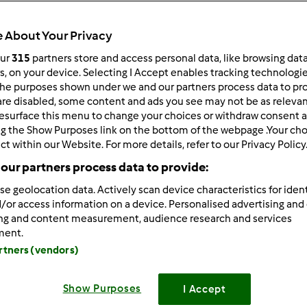
 About Your Privacy
our
315
partners store and access personal data, like browsing dat
rs, on your device. Selecting I Accept enables tracking technologi
he purposes shown under we and our partners process data to prov
8/19/2012 - 17:59
are disabled, some content and ads you see may not be as relevan
esurface this menu to change your choices or withdraw consent a
 wszystkich użytkowników Thermomixa
ng the Show Purposes link on the bottom of the webpage .Your choi
óch tygodni jestem posiadaczką tego urządzenia, zaraziła m
ct within our Website. For more details, refer to our Privacy Policy
 15 lat
póki co nie zdążyłam za dużo przepisów wypróbować
our partners process data to provide:
e
se geolocation data. Actively scan device characteristics for ident
/or access information on a device. Personalised advertising and
adzieję że dzięki Wam poznam tajniki dobrego gotowania
ing and content measurement, audience research and services
ment.
artners (vendors)
Show Purposes
I Accept
Zaloguj
lu