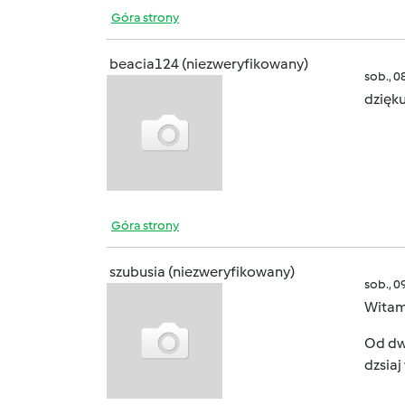
Góra strony
beacia124 (niezweryfikowany)
sob., 0
dzięku
Góra strony
szubusia (niezweryfikowany)
sob., 0
Witam
Od dwó
dzsiaj