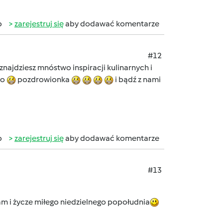
b
zarejestruj się
aby dodawać komentarze
#12
znajdziesz mnóstwo inspiracji kulinarnych i
ło
pozdrowionka
i bądź z nami
b
zarejestruj się
aby dodawać komentarze
#13
am i życze miłego niedzielnego popołudnia