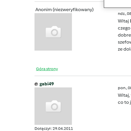
Anonim (niezweryfikowany)
ndz., 0
Witaj
czego 
dobre
szefo
ze dol
Góra strony
gabi49
pon., 
Witaj,
co to 
Dołączył : 29.04.2011