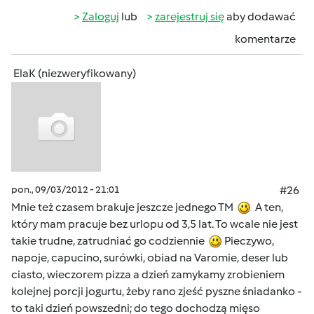
Zaloguj
lub
zarejestruj się
aby dodawać
komentarze
ElaK (niezweryfikowany)
pon., 09/03/2012 - 21:01
#26
Mnie też czasem brakuje jeszcze jednego TM
A ten,
który mam pracuje bez urlopu od 3,5 lat. To wcale nie jest
takie trudne, zatrudniać go codziennie
Pieczywo,
napoje, capucino, surówki, obiad na Varomie, deser lub
ciasto, wieczorem pizza a dzień zamykamy zrobieniem
kolejnej porcji jogurtu, żeby rano zjeść pyszne śniadanko -
to taki dzień powszedni; do tego dochodzą mięso