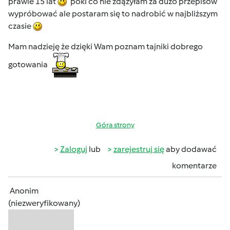
prawie 15 lat
póki co nie zdążyłam za dużo przepisów
wypróbować ale postaram się to nadrobić w najbliższym
czasie
Mam nadzieję że dzięki Wam poznam tajniki dobrego
gotowania
Góra strony
Zaloguj
lub
zarejestruj się
aby dodawać
komentarze
Anonim
(niezweryfikowany)