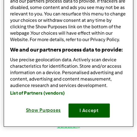
Zaloguj
lub
zarejestruj się
aby dodawać
and our partners process data to provide. If trackers are
disabled, some content and ads you see may not be as
komentarze
relevant to you. You can resurface this menu to change
your choices or withdraw consent at any time by
magi1 (niezweryfikowany)
clicking the Show Purposes link on the bottom of the
webpage .Your choices will have effect within our
Website. For more details, refer to our Privacy Policy.
We and our partners process data to provide:
Use precise geolocation data. Actively scan device
characteristics for identification. Store and/or access
information on a device. Personalised advertising and
wt., 08/21/2012 - 20:10
#4
content, advertising and content measurement,
Witaj Beatko w naszym skromnym gronie
lepiej nie
audience research and services development.
mogłas trafic masz TM i Nas
hihihihi z nami będzie
List of Partners (vendors)
wesoło
próbuj przepisiki, pytaj i zamieszczaj swoje
pozdrowienia i do dzieła
Show Purposes
I Accept
Góra strony