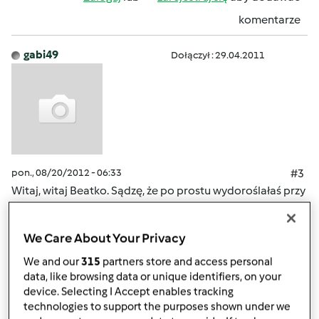
komentarze
gabi49
Dołączył : 29.04.2011
pon., 08/20/2012 - 06:33
#3
Witaj, witaj Beatko. Sądzę, że po prostu wydoroślałaś przy
thermomixie, masz swoją rodzne i wiesz z doswiadczenia
co to jest w kuchni Thermomix. Brawo ! Działaj! Czekamy
We Care About Your Privacy
na Twoje przepisy.
We and our
315
partners store and access personal
data, like browsing data or unique identifiers, on your
Góra strony
device. Selecting I Accept enables tracking
technologies to support the purposes shown under we