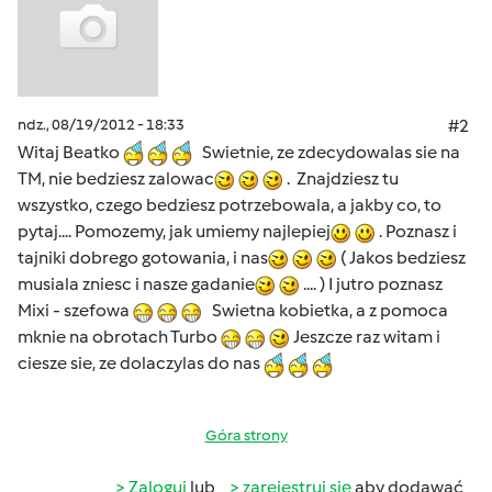
ndz., 08/19/2012 - 18:33
#2
Witaj Beatko
Swietnie, ze zdecydowalas sie na
TM, nie bedziesz zalowac
. Znajdziesz tu
wszystko, czego bedziesz potrzebowala, a jakby co, to
pytaj.... Pomozemy, jak umiemy najlepiej
. Poznasz i
tajniki dobrego gotowania, i nas
( Jakos bedziesz
musiala zniesc i nasze gadanie
.... ) I jutro poznasz
Mixi - szefowa
Swietna kobietka, a z pomoca
mknie na obrotach Turbo
Jeszcze raz witam i
ciesze sie, ze dolaczylas do nas
Góra strony
Zaloguj
lub
zarejestruj się
aby dodawać