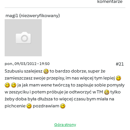
komentarze
magi1 (niezweryfikowany)
pon., 09/03/2012 - 19:50
#21
Szubusiu szalejesz
to bardzo dobrze, super że
zamieszczasz swoje przepisy, im nas więcej tym lepiej
ja jak mam wene twórczą to zapisuje sobie pomysły
w zeszyciku i potem próbuje je odtworzyć w TM
tylko
żeby doba była dłuższa to więcej czasu bym miała na
pichcenie
pozdrawiam
Góra strony