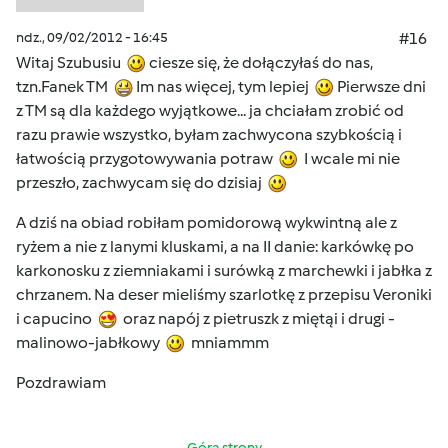
ndz., 09/02/2012 - 16:45
#16
Witaj Szubusiu
ciesze się, że dołączyłaś do nas,
tzn.Fanek TM
Im nas więcej, tym lepiej
Pierwsze dni
z TM są dla każdego wyjątkowe... ja chciałam zrobić od
razu prawie wszystko, byłam zachwycona szybkością i
łatwością przygotowywania potraw
I wcale mi nie
przeszło, zachwycam się do dzisiaj
A dziś na obiad robiłam pomidorową wykwintną ale z
ryżem a nie z lanymi kluskami, a na II danie: karkówkę po
karkonosku z ziemniakami i surówką z marchewki i jabłka z
chrzanem. Na deser mieliśmy szarlotkę z przepisu Veroniki
i capucino
oraz napój z pietruszk z miętąi i drugi -
malinowo-jabłkowy
mniammm
Pozdrawiam
Góra strony