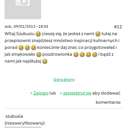
sob., 09/01/2012 - 18:35
#12
Witaj Szubusiu
cieszę się, że jesteś z nami
tutaj na
przepisownii znajdziesz mnóstwo inspiracji kulinarnych i
porad
koniecznie daj znac co przygotowałaś i
jak smakowało
pozdrowionka
i bądź z
nami jak najdłużej
Góra strony
Zaloguj
lub
zarejestruj się
aby dodawać
komentarze
szubusia
(niezweryfikowany)