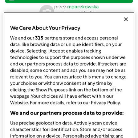
przez
mpaczkowska
opublikowany: 17/04/18
zmieniono dnia: 18/04/18
We Care About Your Privacy
Dodaj do moich kolekcji
We and our
315
partners store and access personal
podziel się przepisem
data, like browsing data or unique identifiers, on your
device. Selecting I Accept enables tracking
Stwórz wariant
technologies to support the purposes shown under we
and our partners process data to provide. If trackers are
disabled, some content and ads you see may not be as
relevant to you. You can resurface this menu to change
your choices or withdraw consent at any time by
clicking the Show Purposes link on the bottom of the
Składniki
webpage .Your choices will have effect within our
Website. For more details, refer to our Privacy Policy.
Kotlety z kalafiora i kiszonej kapusty
We and our partners process data to provide:
(dieta dr Dąbrowskiej)
Use precise geolocation data. Actively scan device
characteristics for identification. Store and/or access
300
g
kapusty kiszonej
information on a device. Personalised advertising and
800
g
wody