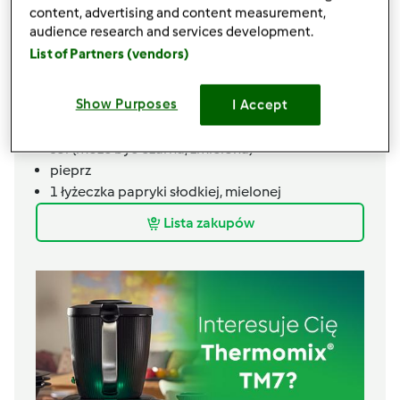
content, advertising and content measurement,
1
marchew,
pokrojona w ćwiartki, wzdłuż
audience research and services development.
1/2
kalafiora,
podzielonego na małe różyczki
List of Partners (vendors)
1
cebula
1
pęczek natki pietruszki
Show Purposes
I Accept
1
łyżki
majeranku, suszonego
1/2
łyżeczki
kminku
sól (może być czarna, zmielona)
pieprz
1
łyżeczka papryki słodkiej, mielonej
Lista zakupów