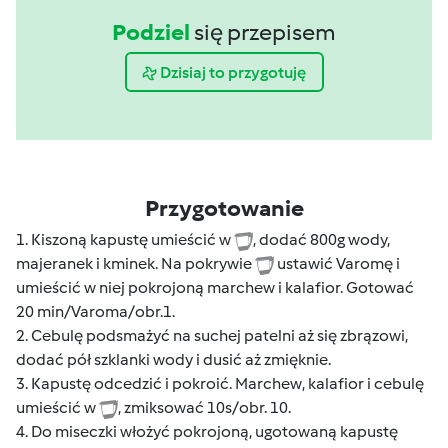
Podziel
się przepisem
Dzisiaj to przygotuję
Przygotowanie
1. Kiszoną kapustę umieścić w
, dodać 800g wody,
majeranek i kminek. Na pokrywie
ustawić Varomę i
umieścić w niej pokrojoną marchew i kalafior. Gotować
20 min/Varoma/obr.1.
2. Cebulę podsmażyć na suchej patelni aż się zbrązowi,
dodać pół szklanki wody i dusić aż zmięknie.
3. Kapustę odcedzić i pokroić. Marchew, kalafior i cebulę
umieścić w
, zmiksować 10s/obr. 10.
4. Do miseczki włożyć pokrojoną, ugotowaną kapustę