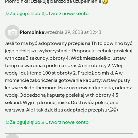
Plombinka
: Dziękuję bardzo za uzupełnienie
Zaloguj się
lub
Utwórz nowe konto
Plombinka
września 29, 2018 at 12:41
Jeśli to ma być adoptowany przepis na Th to powinno być
jego pełniejsze wykorzystanie. Proponuje: cebule posiekaj
w th czas 3 sekundy, obroty 4. Włóż mieszadelko, ustaw
temp na waroma i podsmaż czas 4 min obroty 2. Wlej
wodę i duś temp 100 st obroty 2. Przełóż do miski. A w
momencie zakończenia gotowania kapusty: wstaw pusty
koszyczek do thermomiksa z ugotowana kapusta, odcedź
wodę. Odcedzoną kapustę posiekaj w th obroty 4 5
sekund. Wyjmij do innej miski. Do th włóż pokrojone
warzywa. Ale i tak dzieki za adaptacje przepisu 🙂👍
Zaloguj się
lub
Utwórz nowe konto