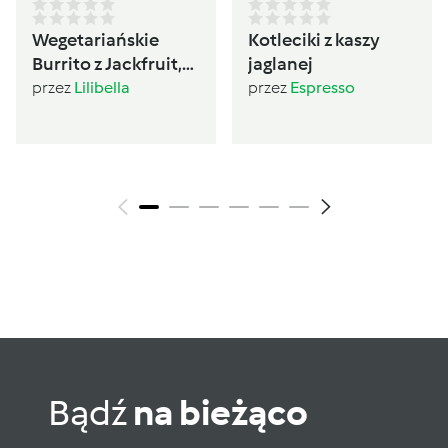
Wegetariańskie
Kotleciki z kaszy
Burrito z Jackfruit,
jaglanej
czerwoną fasolą i
przez
Lilibella
przez
Espresso
guacamole
Bądź
na bieżąco