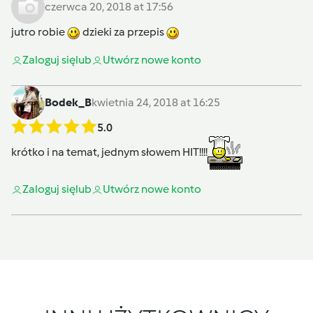
czerwca 20, 2018 at 17:56
jutro robie
dzieki za przepis
Zaloguj się
lub
Utwórz nowe konto
Bodek_B
kwietnia 24, 2018 at 16:25
5.0
krótko i na temat, jednym słowem HIT!!!!
Zaloguj się
lub
Utwórz nowe konto