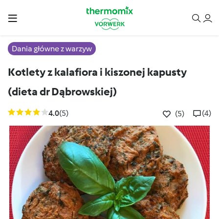
Dania główne z warzyw
Kotlety z kalafiora i kiszonej kapusty
(dieta dr Dąbrowskiej)
4.0
(5)
(4)
(5)