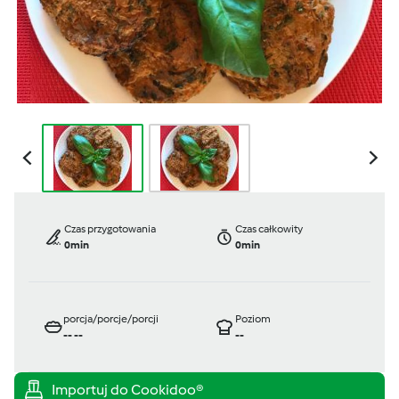
Czas przygotowania
Czas całkowity
0min
0min
porcja/porcje/porcji
Poziom
--
--
--