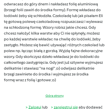
odwracasz do góry dnem i nakładasz folię aluminiową
(brzegi folii zawiń do środka formy). Formę wkładasz do
lodówki żeby się schłodziła. Czekoladę lub jak pisałam Eli
tę gotową polewę czekoladową rozpuszczasz i wylewasz
na schłodzoną formę. Wzory robisz jakie chcesz. Gdy
chcesz nałożyć kilka warstw aby Ci nie spłynęły, możesz
po każdej warstwie wkładac na chwilę do lodówki, żeby
zastygło. Możesz się bawić używająć różnych czekolad lub
polew np. łącząc białą z gorzką. Wyjdą fajne dekoracyjne
wzory. Gdy skończysz dzieło wkładasz je do lodówki do
całkowitego zastygnięcia. Gdy jest już sztywne wyjmujesz
delikatnie i stawiasz "na nogi" ;o) odwijasz delikatnie
brzegi zawiniete do środka i wyjmujesz ze środka
formę wraz z folią i gotowe ;o)
Góra strony
Zaloguj
lub
zarejestruj się
aby dodawać