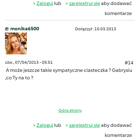
Zaloguj
lub
zarejestruj się
aby dodawać
komentarze
monika6500
Dołączył : 10.03.2013
czw., 07/04/2013 - 05:51
#14
A może jeszcze takie sympatyczne ciasteczka ? Gabrysiu
,co Ty na to ?
Góra strony
Zaloguj
lub
zarejestruj się
aby dodawać
komentarze