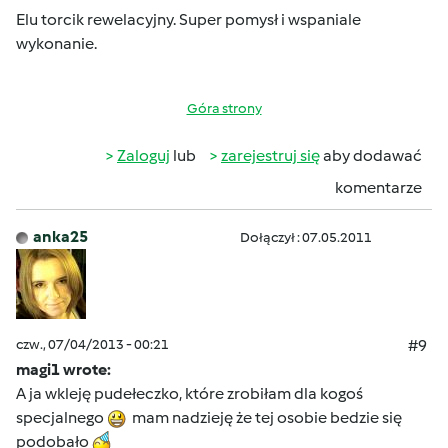
Elu torcik rewelacyjny. Super pomysł i wspaniale
wykonanie.
Góra strony
Zaloguj
lub
zarejestruj się
aby dodawać
komentarze
anka25
Dołączył : 07.05.2011
czw., 07/04/2013 - 00:21
#9
magi1 wrote:
A ja wkleję pudełeczko, które zrobiłam dla kogoś
specjalnego
mam nadzieję że tej osobie bedzie się
podobało