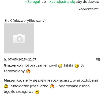
Zaloguj
lub
zarejestruj się
aby dodawać
komentarze
ElaK (niezweryfikowany)
śr., 07/03/2013 - 21:07
#5
Grażynko
, mój brat zaniemówił
hihihi
Był
zadowolony
Marzenko
, ale Ty się pięknie rozkręcasz z tymi ozdobami
Pudełeczko jest śliczne
Obdarowana osoba
będzie szczęśliwa