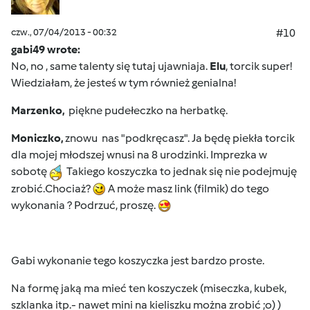
czw., 07/04/2013 - 00:32
#10
gabi49 wrote:
No, no , same talenty się tutaj ujawniaja.
Elu
, torcik super!
Wiedziałam, że jesteś w tym również genialna!
Marzenko,
piękne pudełeczko na herbatkę.
Moniczko,
znowu nas "podkręcasz". Ja będę piekła torcik
dla mojej młodszej wnusi na 8 urodzinki. Imprezka w
sobotę
Takiego koszyczka to jednak się nie podejmuję
zrobić.Chociaż?
A może masz link (filmik) do tego
wykonania ? Podrzuć, proszę.
Gabi wykonanie tego koszyczka jest bardzo proste.
Na formę jaką ma mieć ten koszyczek (miseczka, kubek,
szklanka itp.- nawet mini na kieliszku można zrobić ;o) )