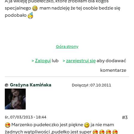
A ja wkleję pudełeczko, które zrobiłam dla kogoś
specjalnego
mam nadzieję że tej osobie bedzie się
podobało
Góra strony
Zaloguj
lub
zarejestruj się
aby dodawać
komentarze
Grażyna Kamińska
Dołączył : 07.10.2011
śr., 07/03/2013 - 18:44
#3
Marzenko pudełeczko jest piękne
ja nie mam
żadnych wątpliwości ,pudełko jest super