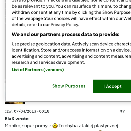
data to provide. If trackers are disabled, some content and
dla mojej młodszej wnusi na 8 urodzinki. Imprezka w
be as relevant to you. You can resurface this menu to chang
sobotę
Takiego koszyczka to jednak się nie podejmuję
withdraw consent at any time by clicking the Show Purpose
zrobić.Chociaż?
A może masz link (filmik) do tego
of the webpage .Your choices will have effect within our We
wykonania ? Podrzuć, proszę.
details, refer to our Privacy Policy.
We and our partners process data to provide:
Góra strony
Use precise geolocation data. Actively scan device character
identification. Store and/or access information on a device
Zaloguj
lub
zarejestruj się
aby dodawać
advertising and content, advertising and content measure
research and services development.
komentarze
List of Partners (vendors)
anka25
Dołączył : 07.05.2011
Show Purposes
I Accept
czw., 07/04/2013 - 00:18
#7
ElaK wrote:
Moniko, super pomysł
To chyba z takiej plastycznej