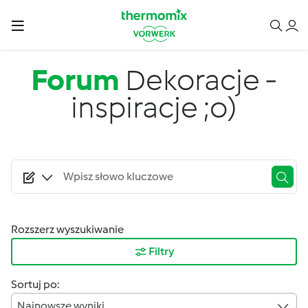
Przejdź do treści
Forum
Dekoracje -
inspiracje ;o)
Rozszerz wyszukiwanie
Filtry
Sortuj po:
Najnowsze wyniki