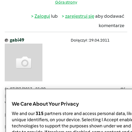
Góra strony
Zaloguj
lub
zarejestruj się
aby dodawać
komentarze
gabi49
Dołączył : 29.04.2011
śr., 07/03/2013 - 21:29
#6
No, no , same talenty się tutaj ujawniaja.
Elu
, torcik super!
We Care About Your Privacy
Wiedziałam, że jesteś w tym również genialna!
We and our
315
partners store and access personal data, li
Marzenko,
piękne pudełeczko na herbatkę.
unique identifiers, on your device. Selecting I Accept enabl
technologies to support the purposes shown under we and 
Moniczko,
znowu nas "podkręcasz". Ja będę piekła torcik