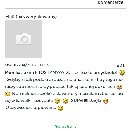
komentarze
ElaK (niezweryfikowany)
czw., 07/04/2013 - 11:12
#21
Monika
, jakim PROSTYM???? :O :O Toż to arcydzieło!
Gdybym tak podała arbuza, melona... to nikt by tego nie
ruszył, bo nie śmiałby popsuć takiej cudnej dekoracji
Normalnie szczękę z klawiatury musiałam zbierać, bo
się w kawalki rozsypała
SUPER!!! Dzięki
Oczywiście skopiowane
Góra strony