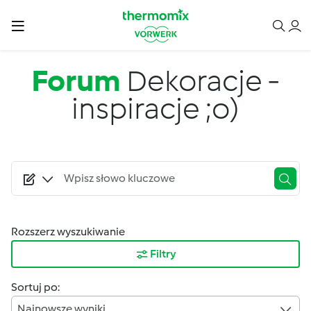
Przejdź do treści
Forum
Dekoracje -
inspiracje ;o)
Rozszerz wyszukiwanie
Filtry
Sortuj po:
Najnowsze wyniki