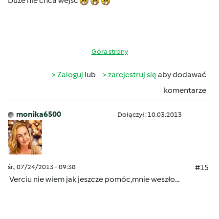
Duze nie chca wejsc
Góra strony
Zaloguj
lub
zarejestruj się
aby dodawać
komentarze
monika6500
Dołączył : 10.03.2013
śr., 07/24/2013 - 09:38
#15
Verciu nie wiem jak jeszcze pomóc,mnie weszło...