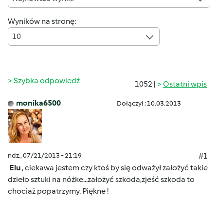
Wyników na stronę:
10
Szybka odpowiedź
1052 |
Ostatni wpis
monika6500
Dołączył : 10.03.2013
ndz., 07/21/2013 - 21:19
#1
Elu
, ciekawa jestem czy ktoś by się odważył założyć takie
dzieło sztuki na nóżke...założyć szkoda,zjeść szkoda to
chociaż popatrzymy.
Piękne !