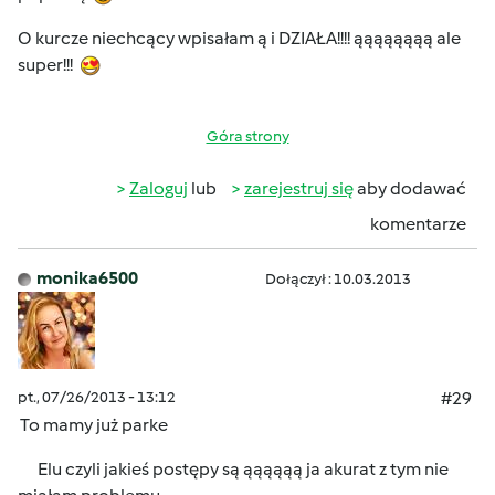
O kurcze niechcący wpisałam ą i DZIAŁA!!!! ąąąąąąąą ale
super!!!
Góra strony
Zaloguj
lub
zarejestruj się
aby dodawać
komentarze
monika6500
Dołączył : 10.03.2013
pt., 07/26/2013 - 13:12
#29
To mamy już parke
Elu czyli jakieś postępy są ąąąąąą ja akurat z tym nie