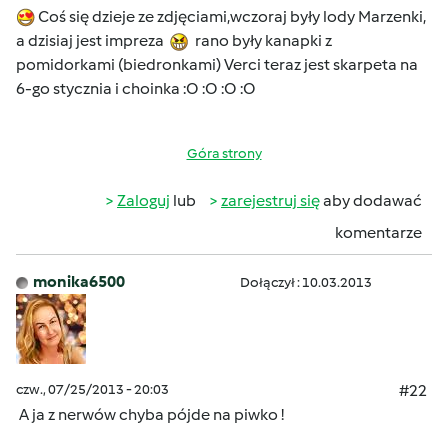
Coś się dzieje ze zdjęciami,wczoraj były lody Marzenki,
a dzisiaj jest impreza
rano były kanapki z
pomidorkami (biedronkami) Verci teraz jest skarpeta na
6-go stycznia i choinka :O :O :O :O
Góra strony
Zaloguj
lub
zarejestruj się
aby dodawać
komentarze
monika6500
Dołączył : 10.03.2013
czw., 07/25/2013 - 20:03
#22
A ja z nerwów chyba pójde na piwko !