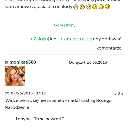
nam zimowe zdjecia dla ochlody
Góra strony
Zaloguj
lub
zarejestruj się
aby dodawać
komentarze
monika6500
Dołączył : 10.03.2013
pt., 07/26/2013 - 07:12
#25
Widze ,że nic się nie zmieniło - nadal nastrój Bożego
Narodzenia
I chyba " To se newrati "