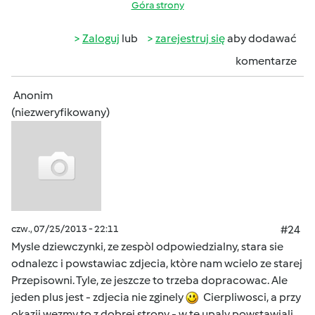
Góra strony
Zaloguj
lub
zarejestruj się
aby dodawać
komentarze
Anonim
(niezweryfikowany)
czw., 07/25/2013 - 22:11
#24
Mysle dziewczynki, ze zespòl odpowiedzialny, stara sie
odnalezc i powstawiac zdjecia, ktòre nam wcielo ze starej
Przepisowni. Tyle, ze jeszcze to trzeba dopracowac. Ale
jeden plus jest - zdjecia nie zginely
Cierpliwosci, a przy
okazji wezmy to z dobrej strony - w te upaly powstawiali