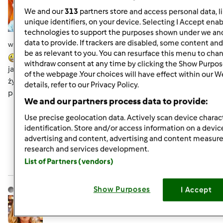
We and our
313
partners store and access personal data, l
unique identifiers, on your device. Selecting I Accept enab
technologies to support the purposes shown under we and
data to provide. If trackers are disabled, some content an
wt., 07/23/2013 - 13:59
#7
be as relevant to you. You can resurface this menu to cha
Ja jestem taki dziwoląg ,że nie jadam lodów,podobno
withdraw consent at any time by clicking the Show Purpos
jako małe dziecko się zatrułam ,ą niechęć została na całe
of the webpage .Your choices will have effect within our W
życie,ale często robię w domu sorbety i lody bo moi
details, refer to our Privacy Policy.
panowie łącznie z wnuczką to lodożercy hi hi hi
We and our partners process data to provide:
Use precise geolocation data. Actively scan device charact
Góra strony
identification. Store and/or access information on a devic
advertising and content, advertising and content measu
Zaloguj
lub
zarejestruj się
aby dodawać
research and services development.
List of Partners (vendors)
komentarze
monika6500
Show Purposes
Dołączył : 10.03.2013
I Accept