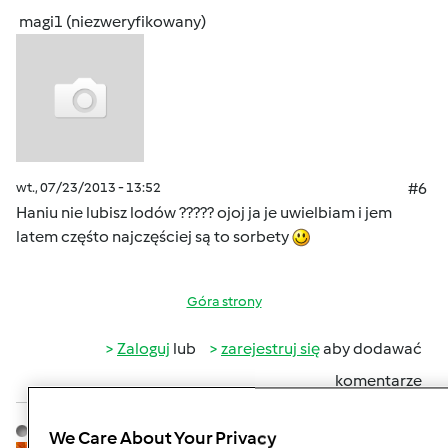
magi1 (niezweryfikowany)
wt., 07/23/2013 - 13:52
#6
Haniu nie lubisz lodów ????? ojoj ja je uwielbiam i jem
latem częśto najczęściej są to sorbety
Góra strony
Zaloguj
lub
zarejestruj się
aby dodawać
komentarze
Hanna Gręda
Dołączył : 24.08.2012
We Care About Your Privacy