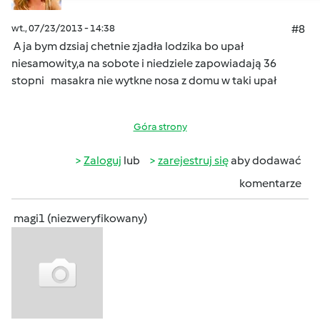
wt., 07/23/2013 - 14:38
#8
A ja bym dzsiaj chetnie zjadła lodzika bo upał
niesamowity,a na sobote i niedziele zapowiadają 36
stopni
masakra nie wytkne nosa z domu w taki upał
Góra strony
Zaloguj
lub
zarejestruj się
aby dodawać
komentarze
magi1 (niezweryfikowany)