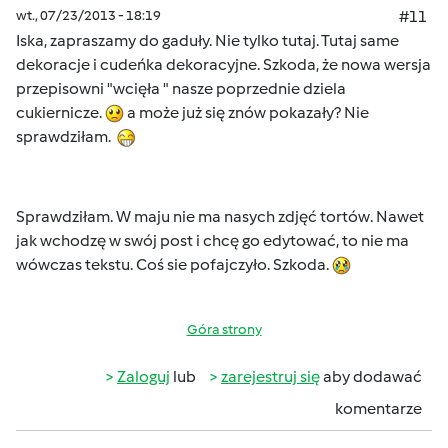
wt., 07/23/2013 - 18:19
#11
Iska, zapraszamy do gaduły. Nie tylko tutaj. Tutaj same
dekoracje i cudeńka dekoracyjne. Szkoda, że nowa wersja
przepisowni "wcięła " nasze poprzednie dziela
cukiernicze.
a może już się znów pokazały? Nie
sprawdziłam.
Sprawdziłam. W maju nie ma nasych zdjęć tortów. Nawet
jak wchodzę w swój post i chcę go edytować, to nie ma
wówczas tekstu. Coś sie pofajczyło. Szkoda.
Góra strony
Zaloguj
lub
zarejestruj się
aby dodawać
komentarze