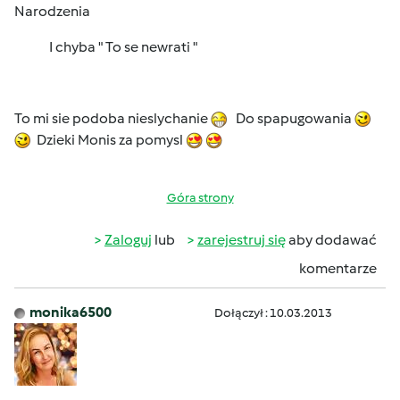
Narodzenia
I chyba " To se newrati "
To mi sie podoba nieslychanie
Do spapugowania
Dzieki Monis za pomysl
Góra strony
Zaloguj
lub
zarejestruj się
aby dodawać
komentarze
monika6500
Dołączył : 10.03.2013