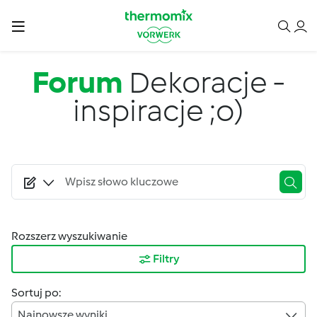
Przejdź do treści
Forum
Dekoracje -
inspiracje ;o)
Rozszerz wyszukiwanie
Filtry
Sortuj po:
Najnowsze wyniki