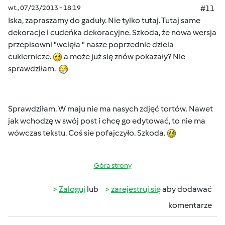
wt., 07/23/2013 - 18:19
#11
Iska, zapraszamy do gaduły. Nie tylko tutaj. Tutaj same
dekoracje i cudeńka dekoracyjne. Szkoda, że nowa wersja
przepisowni "wcięła " nasze poprzednie dziela
cukiernicze.
a może już się znów pokazały? Nie
sprawdziłam.
Sprawdziłam. W maju nie ma nasych zdjęć tortów. Nawet
jak wchodzę w swój post i chcę go edytować, to nie ma
wówczas tekstu. Coś sie pofajczyło. Szkoda.
Góra strony
Zaloguj
lub
zarejestruj się
aby dodawać
komentarze