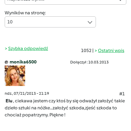
Wyników na stronę:
10
Szybka odpowiedź
1052 |
Ostatni wpis
monika6500
Dołączył : 10.03.2013
ndz., 07/21/2013 - 21:19
#1
Elu
, ciekawa jestem czy ktoś by się odważył założyć takie
dzieło sztuki na nóżke...założyć szkoda,zjeść szkoda to
chociaż popatrzymy.
Piękne !