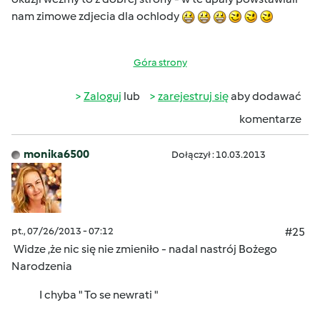
nam zimowe zdjecia dla ochlody
Góra strony
Zaloguj
lub
zarejestruj się
aby dodawać
komentarze
monika6500
Dołączył : 10.03.2013
pt., 07/26/2013 - 07:12
#25
Widze ,że nic się nie zmieniło - nadal nastrój Bożego
Narodzenia
I chyba " To se newrati "