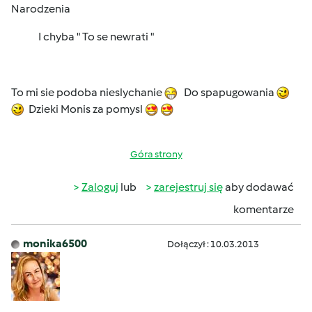
Narodzenia
I chyba " To se newrati "
To mi sie podoba nieslychanie
Do spapugowania
Dzieki Monis za pomysl
Góra strony
Zaloguj
lub
zarejestruj się
aby dodawać
komentarze
monika6500
Dołączył : 10.03.2013