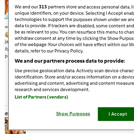
We and our
313
partners store and access personal data, l
unique identifiers, on your device. Selecting I Accept enab
technologies to support the purposes shown under we and
data to provide. If trackers are disabled, some content an
wt., 07/23/2013 - 13:59
#7
be as relevant to you. You can resurface this menu to cha
Ja jestem taki dziwoląg ,że nie jadam lodów,podobno
withdraw consent at any time by clicking the Show Purpos
jako małe dziecko się zatrułam ,ą niechęć została na całe
of the webpage .Your choices will have effect within our W
życie,ale często robię w domu sorbety i lody bo moi
details, refer to our Privacy Policy.
panowie łącznie z wnuczką to lodożercy hi hi hi
We and our partners process data to provide:
Use precise geolocation data. Actively scan device charact
Góra strony
identification. Store and/or access information on a devic
advertising and content, advertising and content measu
Zaloguj
lub
zarejestruj się
aby dodawać
research and services development.
List of Partners (vendors)
komentarze
monika6500
Show Purposes
Dołączył : 10.03.2013
I Accept