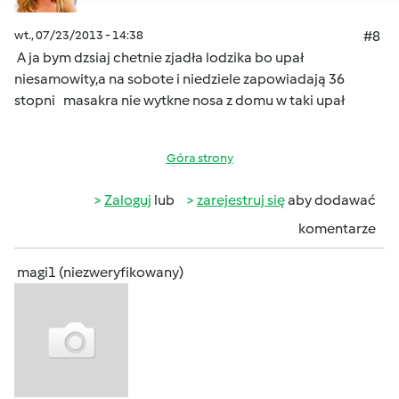
wt., 07/23/2013 - 14:38
#8
A ja bym dzsiaj chetnie zjadła lodzika bo upał
niesamowity,a na sobote i niedziele zapowiadają 36
stopni
masakra nie wytkne nosa z domu w taki upał
Góra strony
Zaloguj
lub
zarejestruj się
aby dodawać
komentarze
magi1 (niezweryfikowany)