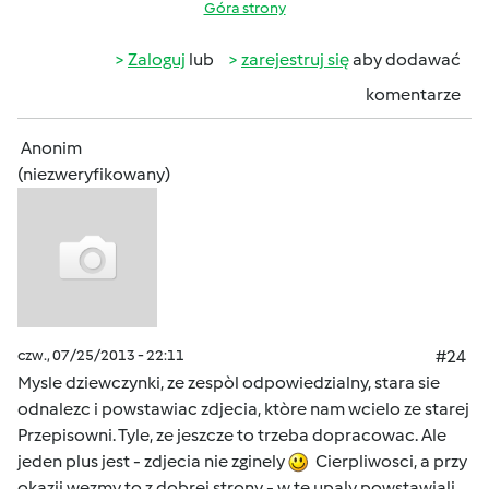
Góra strony
Zaloguj
lub
zarejestruj się
aby dodawać
komentarze
Anonim
(niezweryfikowany)
czw., 07/25/2013 - 22:11
#24
Mysle dziewczynki, ze zespòl odpowiedzialny, stara sie
odnalezc i powstawiac zdjecia, ktòre nam wcielo ze starej
Przepisowni. Tyle, ze jeszcze to trzeba dopracowac. Ale
jeden plus jest - zdjecia nie zginely
Cierpliwosci, a przy
okazji wezmy to z dobrej strony - w te upaly powstawiali