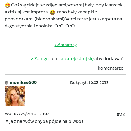
Coś się dzieje ze zdjęciami,wczoraj były lody Marzenki,
a dzisiaj jest impreza
rano były kanapki z
pomidorkami (biedronkami) Verci teraz jest skarpeta na
6-go stycznia i choinka :O :O :O :O
Góra strony
Zaloguj
lub
zarejestruj się
aby dodawać
komentarze
monika6500
Dołączył : 10.03.2013
czw., 07/25/2013 - 20:03
#22
A ja z nerwów chyba pójde na piwko !