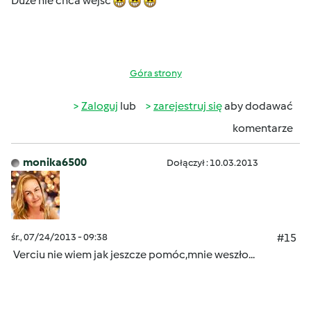
Duze nie chca wejsc
Góra strony
Zaloguj
lub
zarejestruj się
aby dodawać
komentarze
monika6500
Dołączył : 10.03.2013
śr., 07/24/2013 - 09:38
#15
Verciu nie wiem jak jeszcze pomóc,mnie weszło...