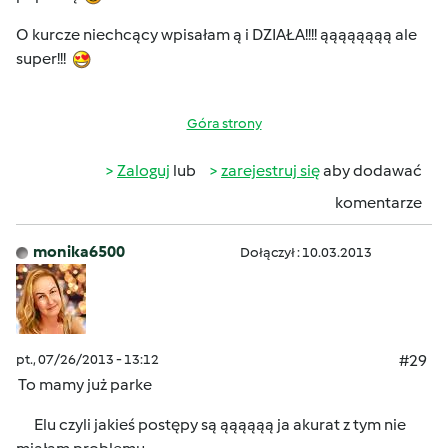
O kurcze niechcący wpisałam ą i DZIAŁA!!!! ąąąąąąąą ale
super!!!
Góra strony
Zaloguj
lub
zarejestruj się
aby dodawać
komentarze
monika6500
Dołączył : 10.03.2013
pt., 07/26/2013 - 13:12
#29
To mamy już parke
Elu czyli jakieś postępy są ąąąąąą ja akurat z tym nie