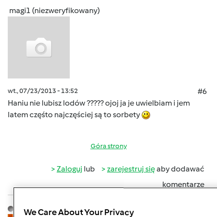
magi1 (niezweryfikowany)
wt., 07/23/2013 - 13:52
#6
Haniu nie lubisz lodów ????? ojoj ja je uwielbiam i jem
latem częśto najczęściej są to sorbety
Góra strony
Zaloguj
lub
zarejestruj się
aby dodawać
komentarze
Hanna Gręda
Dołączył : 24.08.2012
We Care About Your Privacy