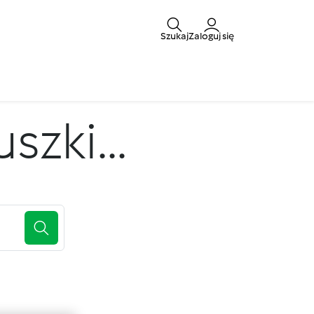
Szukaj
Zaloguj się
zki...