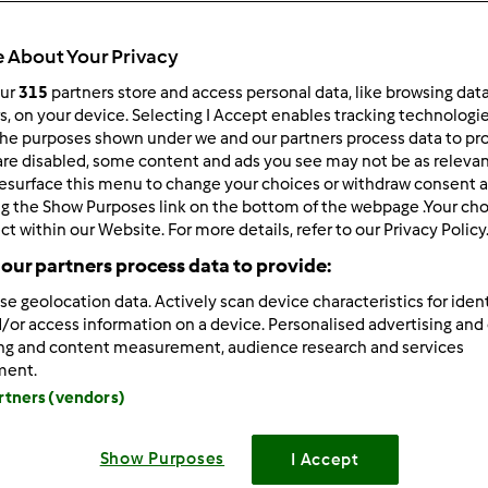
 About Your Privacy
our
315
partners store and access personal data, like browsing dat
rs, on your device. Selecting I Accept enables tracking technologi
he purposes shown under we and our partners process data to prov
/21/2013 - 08:56
are disabled, some content and ads you see may not be as relevan
esurface this menu to change your choices or withdraw consent a
zka sie udala i to najwazniejsze
W Toruniu bylam kupe l
ng the Show Purposes link on the bottom of the webpage .Your choi
a oplaca sie wszystko zwiedzac, Polska jest taka piekna przeciez
ct within our Website. For more details, refer to our Privacy Policy
awda nie moge, jak zwykle
No i chcialam dodac, Elu, z
our partners process data to provide:
zne
Bez samochodu ani rusz w dzisiejszych czasach
Buzi
se geolocation data. Actively scan device characteristics for ident
/or access information on a device. Personalised advertising and
Zaloguj
lu
ing and content measurement, audience research and services
ment.
artners (vendors)
/21/2013 - 13:29
m
ja już w domku, wróciłam dzisiaj wcześniej bo mieliśmy 
Show Purposes
I Accept
e młode ziemniaczki do bigosiku oczywiście z koperkiem