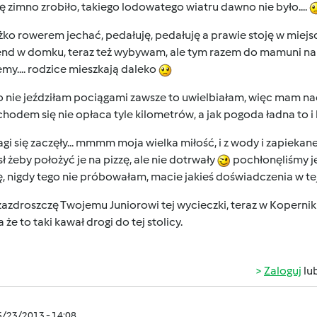
ię zimno zrobiło, takiego lodowatego wiatru dawno nie było....
żko rowerem jechać, pedałuję, pedałuję a prawie stoję w miej
d w domku, teraz też wybywam, ale tym razem do mamuni na dz
my.... rodzice mieszkają daleko
 nie jeździłam pociągami zawsze to uwielbiałam, więc mam nad
odem się nie opłaca tyle kilometrów, a jak pogoda ładna to i 
gi się zaczęły... mmmm moja wielka miłość, i z wody i zapiekan
 żeby położyć je na pizzę, ale nie dotrwały
pochłonęliśmy j
, nigdy tego nie próbowałam, macie jakieś doświadczenia w tej
zazdroszczę Twojemu Juniorowi tej wycieczki, teraz w Kopernik
 że to taki kawał drogi do tej stolicy.
Zaloguj
lu
5/23/2013 - 14:08