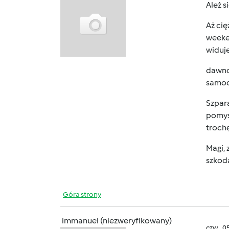
Ależ s
Aż cię
weeken
widuje
dawno
samoch
Szpara
pomysł
trochę
Magi, 
szkoda
Góra strony
immanuel (niezweryfikowany)
czw., 0