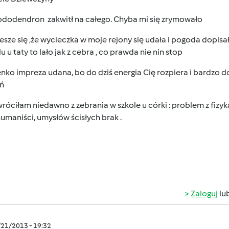
ododendron zakwitł na całego. Chyba mi się zrymowało
iesze się ,że wycieczka w moje rejony się udała i pogoda dopis
lu u taty to lało jak z cebra , co prawda nie nin stop
ko impreza udana, bo do dziś energia Cię rozpiera i bardzo d
eń
wróciłam niedawno z zebrania w szkole u córki : problem z fizyk
umaniści, umysłów ścisłych brak .
Zaloguj
lu
/21/2013 - 19:32