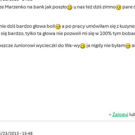
ze Marzenko na bank jak poszło
u nas też dziś zimno
pare d
ie dziś bardzo głowa boli
a po pracy umówiłam się z kuzynem
 się bardzo, tylko ta głowa nie pozwoli mi się w 100% tym bob
oszcze Juniorowi wycieczki do Wa-wy
ja nigdy nie byłam
a
Zaloguj
lu
5/23/2013 - 15:48