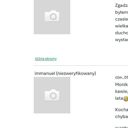
Zgadz
byłam
czasi
wielka
duch
wysta
Góra strony
immanuel (niezweryfikowany)
czw., 0
Moniko
kawie,
lata
Kochan
chyba 
w sob