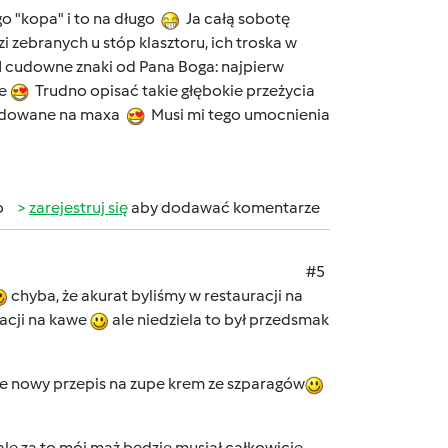
 "kopa" i to na długo
Ja całą sobotę
 zebranych u stóp klasztoru, ich troska w
 cudowne znaki od Pana Boga: najpierw
ie
Trudno opisać takie głębokie przeżycia
adowane na maxa
Musi mi tego umocnienia
b
zarejestruj się
aby dodawać komentarze
#5
chyba, że akurat byliśmy w restauracji na
racji na kawe
ale niedziela to był przedsmak
e nowy przepis na zupe krem ze szparagów
ale za to mój mąż będzie musiał całkowicie