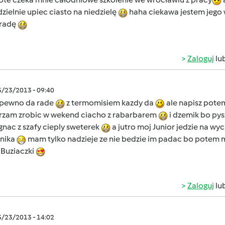
ielnie upiec ciasto na niedzielę
haha ciekawa jestem jego
 radę
Zaloguj
lu
5/23/2013 - 09:40
apewno da rade
z termomisiem kazdy da
ale napisz potem
rzam zrobic w wekend ciacho z rabarbarem
i dzemik bo py
nac z szafy cieply sweterek
a jutro moj Junior jedzie na w
nika
mam tylko nadzieje ze nie bedzie im padac bo potem m
 Buziaczki
Zaloguj
lu
5/23/2013 - 14:02