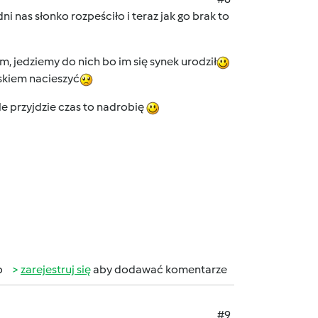
ni nas słonko rozpeściło i teraz jak go brak to
, jedziemy do nich bo im się synek urodził
askiem nacieszyć
le przyjdzie czas to nadrobię
b
zarejestruj się
aby dodawać komentarze
#9