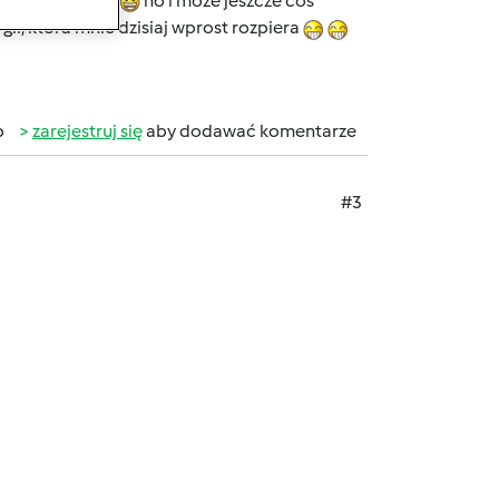
hihihi
no i może jeszcze coś
ii, która mnie dzisiaj wprost rozpiera
b
zarejestruj się
aby dodawać komentarze
#3