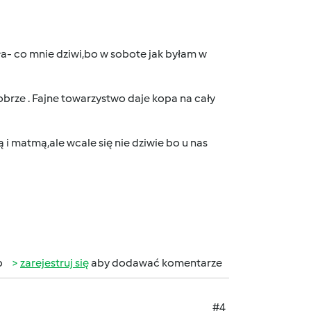
ała- co mnie dziwi,bo w sobote jak byłam w
obrze . Fajne towarzystwo daje kopa na cały
ą i matmą,ale wcale się nie dziwie bo u nas
b
zarejestruj się
aby dodawać komentarze
#4