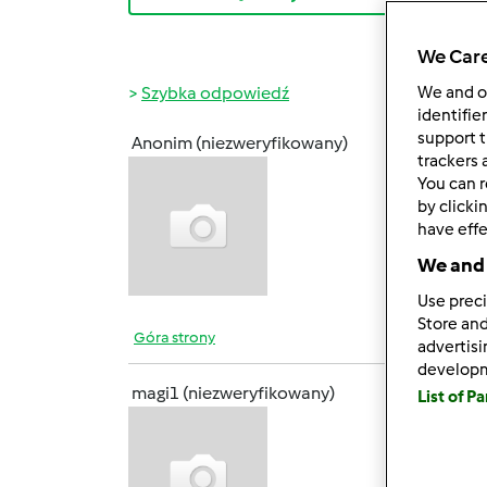
We Care
Szybka odpowiedź
We and 
identifie
support t
Anonim (niezweryfikowany)
wt., 05
trackers 
You can r
Wyciec
by clicki
Zreszt
have effe
co pr
We and 
to wa
Use preci
Store and
Góra strony
advertis
develop
magi1 (niezweryfikowany)
List of P
wt., 05
Wita
gotuj