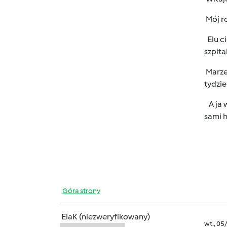
Mój r
Elu c
szpita
Marzen
tydzi
A ja 
sami h
Góra strony
ElaK (niezweryfikowany)
wt., 05