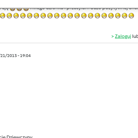
ta
przepis niedługo zamieszczę - jak sie upiecze no i wyjdzie 
ruję
miłego dzionka i przesyłam dużo pozytywnej energ
Zaloguj
lu
/21/2013 - 19:04
cie Dziewczyny