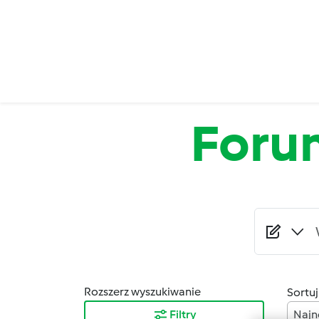
Przejdź do treści
Foru
Rozszerz wyszukiwanie
Sortuj
Filtry
Najn