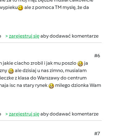
 wypieku
ale z pomoca TM myslę, że da
b
zarejestruj się
aby dodawać komentarze
#6
 jakie ciacho zrobil i jak mu poszlo
ja
szny
ale dzisiaj u nas zimno, musialam
ycieczke z klasa do Warszawy do centrum
aja isc na stary rynek
milego dzionka Wam
b
zarejestruj się
aby dodawać komentarze
#7