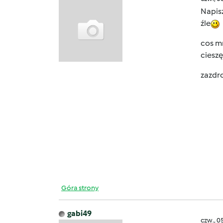
Napis
źle
cos mn
cieszę
zazdr
Góra strony
gabi49
czw., 0