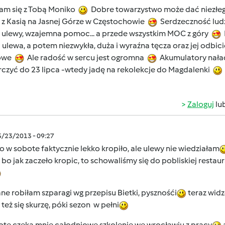
am się z Tobą Moniko
Dobre towarzystwo może dać niezłego
 z Kasią na Jasnej Górze w Częstochowie
Serdzeczność ludzi
e ulewy, wzajemna pomoc... a przede wszystkim MOC z góry
I
 ulewa, a potem niezwykła, duża i wyraźna tęcza oraz jej odbic
owe
Ale radość w sercu jest ogromna
Akumulatory nał
rczyć do 23 lipca -wtedy jadę na rekolekcje do Magdalenki
Zaloguj
lu
5/23/2013 - 09:27
 w sobote faktycznie lekko kropiło, ale ulewy nie wiedziałam
 bo jak zaczeło kropic, to schowaliśmy się do pobliskiej restau
e robiłam szparagi wg przepisu Bietki, pysznośći
teraz widz
też się skurzę, póki sezon w pełni
ote czeka mnie całodniowe szkolenie we wrocławiu z pracy