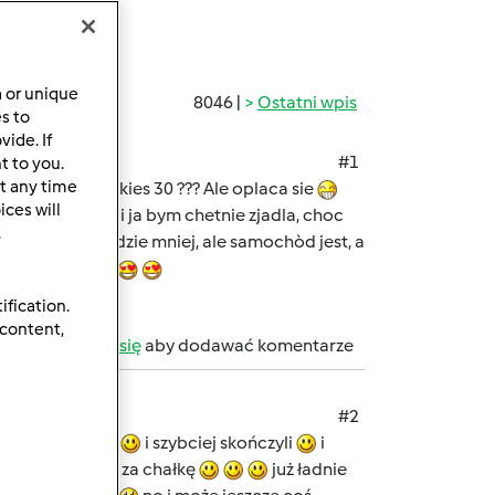
a or unique
8046 |
Ostatni wpis
es to
ide. If
#1
t to you.
t any time
at temu..... jakies 30 ??? Ale oplaca sie
ces will
...
Bigos i ja bym chetnie zjadla, choc
.
e wycieczek bedzie mniej, ale samochòd jest, a
aki dziewczyny
ification.
 content,
b
zarejestruj się
aby dodawać komentarze
#2
jakieś szkolenia
i szybciej skończyli
i
i wziełam się za chałkę
już ładnie