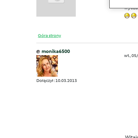
wyras
wycza
Góra strony
monika6500
wt., 05
Dołączył : 10.03.2013
Witaj