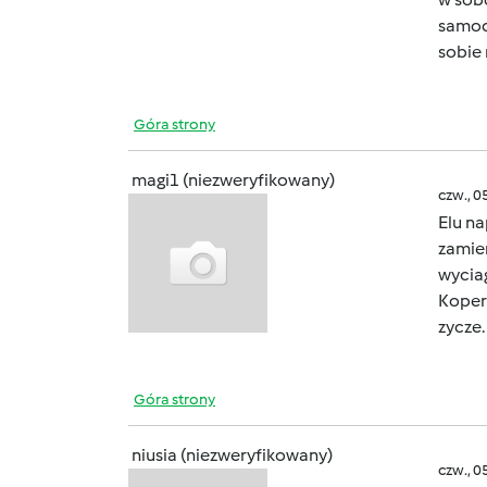
samodz
sobie
Góra strony
magi1 (niezweryfikowany)
czw., 0
Elu n
zamie
wyciag
Koper
zycze.
Góra strony
niusia (niezweryfikowany)
czw., 0