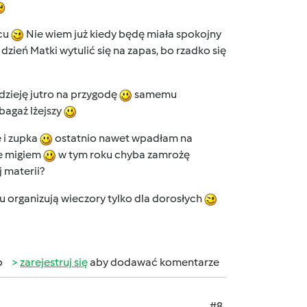
scu
Nie wiem już kiedy będę miała spokojny
ień Matki wytulić się na zapas, bo rzadko się
zieję jutro na przygodę
samemu
bagaż lżejszy
e i zupka
ostatnio nawet wpadłam na
e migiem
w tym roku chyba zamrożę
 materii?
u organizują wieczory tylko dla dorosłych
b
zarejestruj się
aby dodawać komentarze
#8