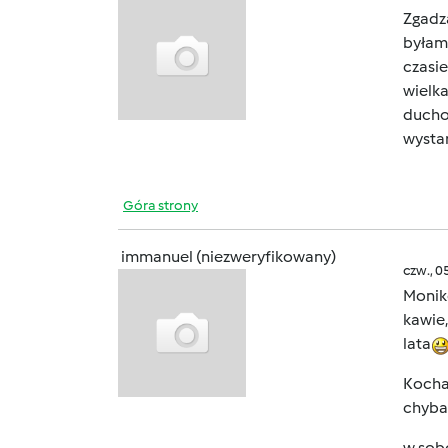
Zgadz
byłam
czasi
wielka
duch
wysta
Góra strony
immanuel (niezweryfikowany)
czw., 0
Moniko
kawie,
lata
Kochan
chyba 
w sob