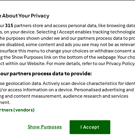
 About Your Privacy
our
315
partners store and access personal data, like browsing dat
rs, on your device. Selecting I Accept enables tracking technologi
he purposes shown under we and our partners process data to prov
/21/2013 - 08:56
are disabled, some content and ads you see may not be as relevan
esurface this menu to change your choices or withdraw consent a
zka sie udala i to najwazniejsze
W Toruniu bylam kupe l
ng the Show Purposes link on the bottom of the webpage .Your choi
a oplaca sie wszystko zwiedzac, Polska jest taka piekna przeciez
ct within our Website. For more details, refer to our Privacy Policy
awda nie moge, jak zwykle
No i chcialam dodac, Elu, z
our partners process data to provide:
zne
Bez samochodu ani rusz w dzisiejszych czasach
Buzi
se geolocation data. Actively scan device characteristics for ident
/or access information on a device. Personalised advertising and
Zaloguj
lu
ing and content measurement, audience research and services
ment.
artners (vendors)
/21/2013 - 13:29
m
ja już w domku, wróciłam dzisiaj wcześniej bo mieliśmy 
Show Purposes
I Accept
e młode ziemniaczki do bigosiku oczywiście z koperkiem