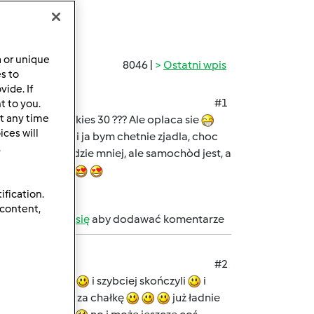
a or unique
8046 |
Ostatni wpis
es to
ide. If
#1
t to you.
t any time
at temu..... jakies 30 ??? Ale oplaca sie
ces will
...
Bigos i ja bym chetnie zjadla, choc
.
e wycieczek bedzie mniej, ale samochòd jest, a
aki dziewczyny
ification.
 content,
b
zarejestruj się
aby dodawać komentarze
#2
jakieś szkolenia
i szybciej skończyli
i
i wziełam się za chałkę
już ładnie