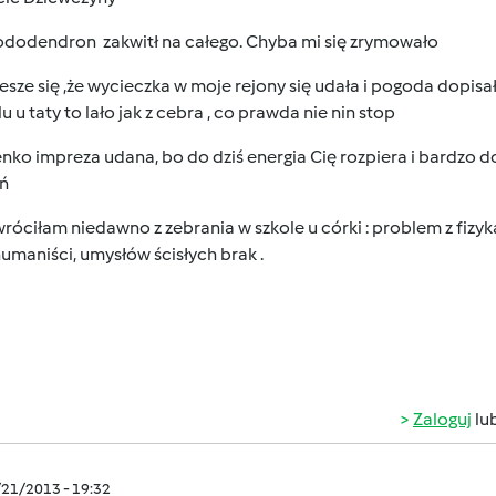
ododendron zakwitł na całego. Chyba mi się zrymowało
iesze się ,że wycieczka w moje rejony się udała i pogoda dopis
lu u taty to lało jak z cebra , co prawda nie nin stop
ko impreza udana, bo do dziś energia Cię rozpiera i bardzo d
eń
wróciłam niedawno z zebrania w szkole u córki : problem z fizyk
umaniści, umysłów ścisłych brak .
Zaloguj
lu
/21/2013 - 19:32