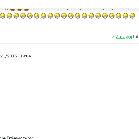
ta
przepis niedługo zamieszczę - jak sie upiecze no i wyjdzie 
ruję
miłego dzionka i przesyłam dużo pozytywnej energ
Zaloguj
lu
/21/2013 - 19:04
cie Dziewczyny