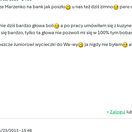
ze Marzenko na bank jak poszło
u nas też dziś zimno
pare d
ie dziś bardzo głowa boli
a po pracy umówiłam się z kuzynem
 się bardzo, tylko ta głowa nie pozwoli mi się w 100% tym bob
oszcze Juniorowi wycieczki do Wa-wy
ja nigdy nie byłam
a
Zaloguj
lu
5/23/2013 - 15:48