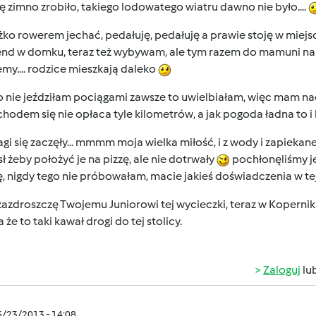
ię zimno zrobiło, takiego lodowatego wiatru dawno nie było....
żko rowerem jechać, pedałuję, pedałuję a prawie stoję w miej
d w domku, teraz też wybywam, ale tym razem do mamuni na dz
my.... rodzice mieszkają daleko
 nie jeździłam pociągami zawsze to uwielbiałam, więc mam nad
odem się nie opłaca tyle kilometrów, a jak pogoda ładna to i 
gi się zaczęły... mmmm moja wielka miłość, i z wody i zapiekan
 żeby położyć je na pizzę, ale nie dotrwały
pochłonęliśmy j
, nigdy tego nie próbowałam, macie jakieś doświadczenia w tej
zazdroszczę Twojemu Juniorowi tej wycieczki, teraz w Kopernik
 że to taki kawał drogi do tej stolicy.
Zaloguj
lu
5/23/2013 - 14:08