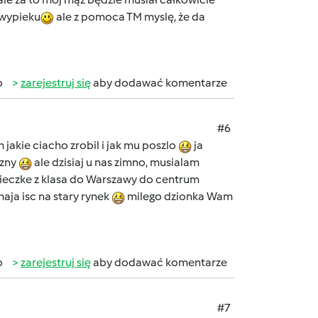
 wypieku
ale z pomoca TM myslę, że da
b
zarejestruj się
aby dodawać komentarze
#6
 jakie ciacho zrobil i jak mu poszlo
ja
szny
ale dzisiaj u nas zimno, musialam
ycieczke z klasa do Warszawy do centrum
aja isc na stary rynek
milego dzionka Wam
b
zarejestruj się
aby dodawać komentarze
#7