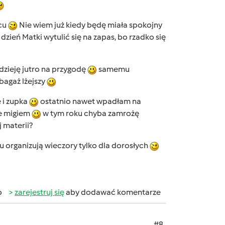
scu
Nie wiem już kiedy będę miała spokojny
ień Matki wytulić się na zapas, bo rzadko się
zieję jutro na przygodę
samemu
bagaż lżejszy
e i zupka
ostatnio nawet wpadłam na
e migiem
w tym roku chyba zamrożę
 materii?
u organizują wieczory tylko dla dorosłych
b
zarejestruj się
aby dodawać komentarze
#8