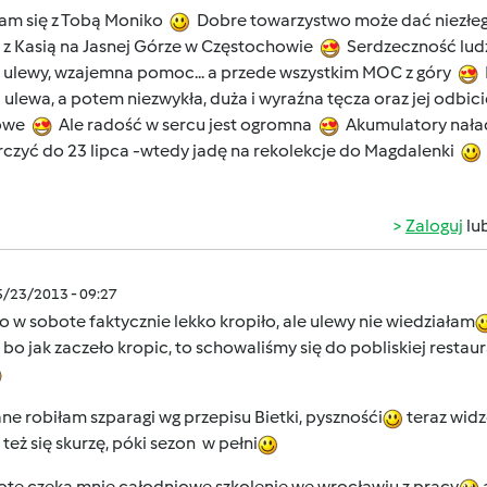
am się z Tobą Moniko
Dobre towarzystwo może dać niezłego
 z Kasią na Jasnej Górze w Częstochowie
Serdzeczność ludzi
e ulewy, wzajemna pomoc... a przede wszystkim MOC z góry
I
 ulewa, a potem niezwykła, duża i wyraźna tęcza oraz jej odbic
owe
Ale radość w sercu jest ogromna
Akumulatory nał
rczyć do 23 lipca -wtedy jadę na rekolekcje do Magdalenki
Zaloguj
lu
5/23/2013 - 09:27
 w sobote faktycznie lekko kropiło, ale ulewy nie wiedziałam
 bo jak zaczeło kropic, to schowaliśmy się do pobliskiej restau
e robiłam szparagi wg przepisu Bietki, pysznośći
teraz widz
też się skurzę, póki sezon w pełni
ote czeka mnie całodniowe szkolenie we wrocławiu z pracy