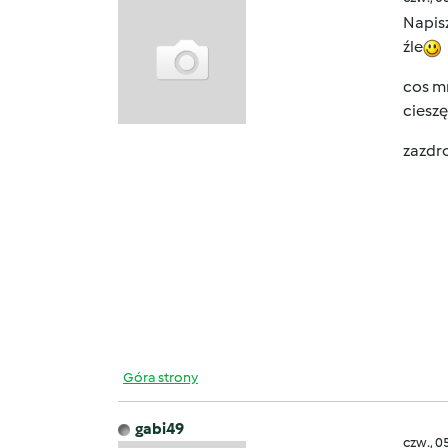
Napis
źle
cos mn
cieszę
zazdr
Góra strony
gabi49
czw., 0