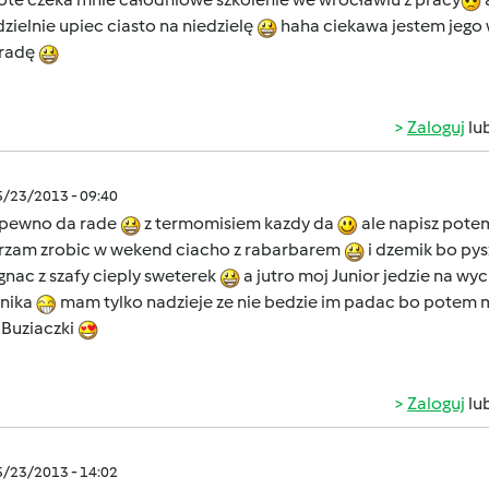
ielnie upiec ciasto na niedzielę
haha ciekawa jestem jego
 radę
Zaloguj
lu
5/23/2013 - 09:40
apewno da rade
z termomisiem kazdy da
ale napisz potem
rzam zrobic w wekend ciacho z rabarbarem
i dzemik bo py
nac z szafy cieply sweterek
a jutro moj Junior jedzie na w
nika
mam tylko nadzieje ze nie bedzie im padac bo potem m
 Buziaczki
Zaloguj
lu
5/23/2013 - 14:02