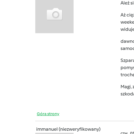
Ależ s
Aż cię
weeken
widuje
dawno
samoch
Szpara
pomysł
trochę
Magi, 
szkoda
Góra strony
immanuel (niezweryfikowany)
czw., 0