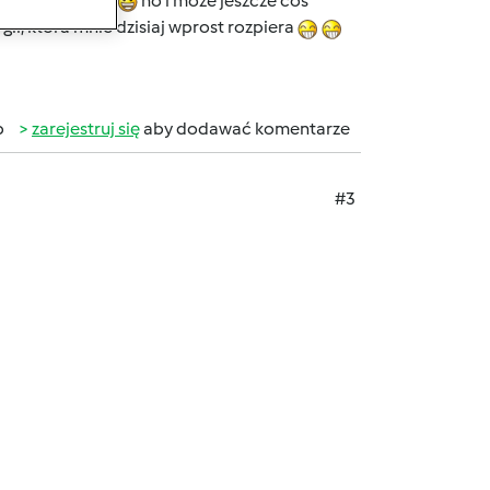
hihihi
no i może jeszcze coś
ii, która mnie dzisiaj wprost rozpiera
b
zarejestruj się
aby dodawać komentarze
#3