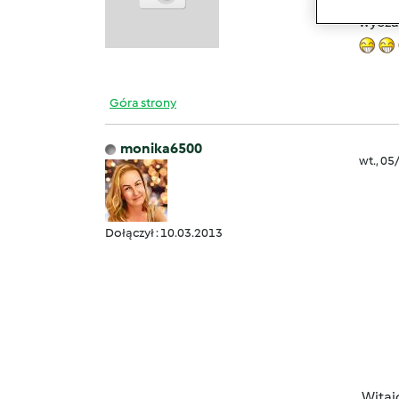
wyras
wycza
Góra strony
monika6500
wt., 05
Dołączył : 10.03.2013
Witaj