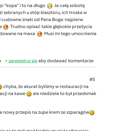
 "kopa" i to na długo
Ja całą sobotę
 zebranych u stóp klasztoru, ich troska w
 cudowne znaki od Pana Boga: najpierw
ie
Trudno opisać takie głębokie przeżycia
adowane na maxa
Musi mi tego umocnienia
b
zarejestruj się
aby dodawać komentarze
#5
chyba, że akurat byliśmy w restauracji na
racji na kawe
ale niedziela to był przedsmak
e nowy przepis na zupe krem ze szparagów
ale za to mój mąż będzie musiał całkowicie