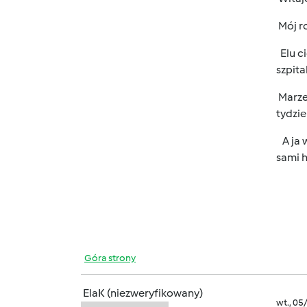
Mój r
Elu c
szpita
Marzen
tydzi
A ja 
sami h
Góra strony
ElaK (niezweryfikowany)
wt., 05