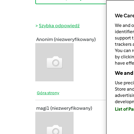
We Care
Szybka odpowiedź
We and 
identifie
support t
Anonim (niezweryfikowany)
wt., 05
trackers 
You can r
Wyciec
by clicki
Zreszt
have effe
co pr
We and 
to wa
Use preci
Store and
Góra strony
advertis
develop
magi1 (niezweryfikowany)
List of P
wt., 05
Wita
gotuj