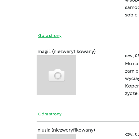
samodz
sobie
Góra strony
magi1 (niezweryfikowany)
czw., 0
Elu n
zamie
wyciag
Koper
zycze.
Góra strony
niusia (niezweryfikowany)
czw., 0