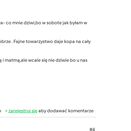
ała- co mnie dziwi,bo w sobote jak byłam w
obrze . Fajne towarzystwo daje kopa na cały
ą i matmą,ale wcale się nie dziwie bo u nas
b
zarejestruj się
aby dodawać komentarze
#4