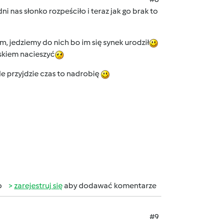
ni nas słonko rozpeściło i teraz jak go brak to
, jedziemy do nich bo im się synek urodził
askiem nacieszyć
le przyjdzie czas to nadrobię
b
zarejestruj się
aby dodawać komentarze
#9