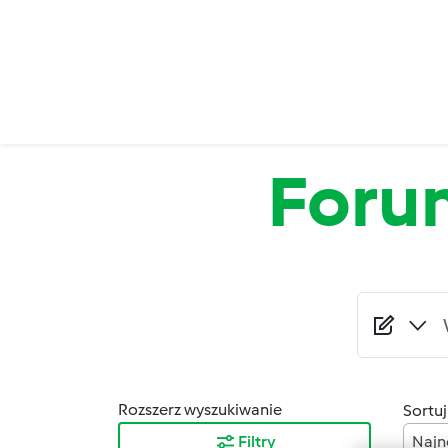
Przejdź do treści
Foru
Rozszerz wyszukiwanie
Sortuj
Filtry
Najn