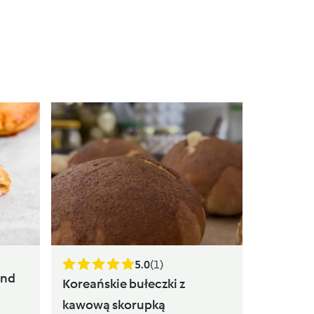
Naleśnik
serkiem 
przez
Act
5.0
(1)
and
Koreańskie bułeczki z
kawową skorupką