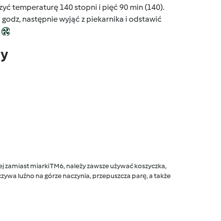
szyć temperaturę 140 stopni i pięć 90 min (140).
1 godz, następnie wyjąć z piekarnika i odstawić
dy
 zamiast miarki TM6, należy zawsze używać koszyczka,
ywa luźno na górze naczynia, przepuszcza parę, a także