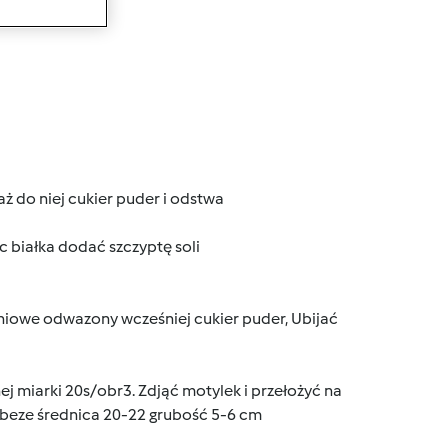
wanie
 do niej cukier puder i odstwa
c białka dodać szczyptę soli
iowe odwazony wcześniej cukier puder, Ubijać
ej miarki 20s/obr3. Zdjąć motylek i przełożyć na
 beze średnica 20-22 grubość 5-6 cm