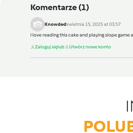
Komentarze
(1)
Knowded
kwietnia 15, 2025 at 03:57
I love reading this cake and playing
slope game
a
Zaloguj się
lub
Utwórz nowe konto
POLUB