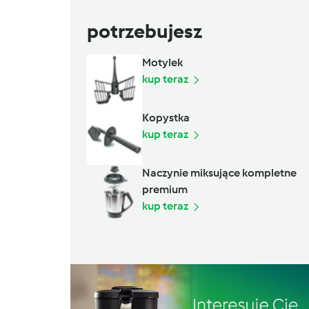
potrzebujesz
Motylek
kup teraz
Kopystka
kup teraz
Naczynie miksujące kompletne
premium
kup teraz