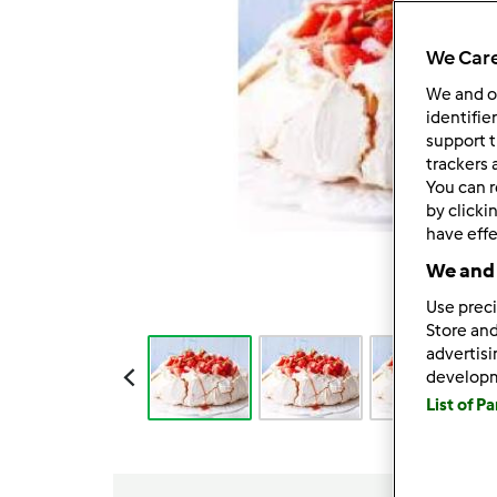
We Care
We and 
identifie
support t
trackers 
You can r
by clicki
have effe
We and 
Use preci
Store and
advertis
develop
List of P