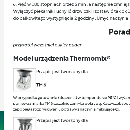
6. Pięć w 180 stopniach przez 5 min , a następnie zmniej
Wyłączyć piekarnik i uchylić drzwiczki i zostawić tak ok 
do całkowitego wystygnięcia 2 godziny . Umyć naczynia
Pora
przygotuj wcześniej cukier puder
Model urządzenia Thermomix®
Przepis jest tworzony dla
TM 6
W przypadku gotowania (duszenia) w temperaturze 95°C i wyższej
ponieważ miarka TM6 szczelnie zamyka pokrywę. Koszyczek spocz
zapobiega rozpryskiwaniu potrawy z naczynia miksującego.
Przepis jest tworzony dla