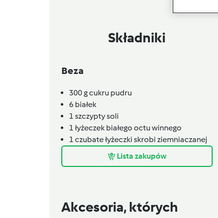
Składniki
Beza
300
g
cukru pudru
6
białek
1
szczypty
soli
1
łyżeczek
białego octu winnego
1
czubate łyżeczki
skrobi ziemniaczanej
Lista zakupów
Akcesoria, których