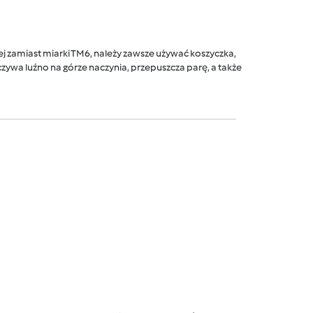
 zamiast miarki TM6, należy zawsze używać koszyczka,
ywa luźno na górze naczynia, przepuszcza parę, a także