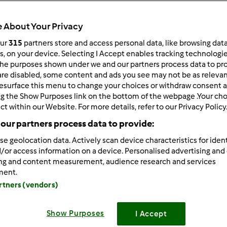
Czas całkowity
1h 40min
 About Your Privacy
our
315
partners store and access personal data, like browsing dat
rs, on your device. Selecting I Accept enables tracking technologi
porcja/porcje/porcji
he purposes shown under we and our partners process data to prov
--
--
are disabled, some content and ads you see may not be as relevan
esurface this menu to change your choices or withdraw consent a
ng the Show Purposes link on the bottom of the webpage .Your choi
ct within our Website. For more details, refer to our Privacy Policy
Poziom
Łatwy
our partners process data to provide:
se geolocation data. Actively scan device characteristics for ident
/or access information on a device. Personalised advertising and
ing and content measurement, audience research and services
ment.
artners (vendors)
Show Purposes
I Accept