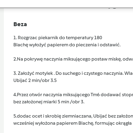
Przygoto
Beza
1. Rozgrzac piekarnik do temperatury 180
Blachę wyłożyć papierem do pieczenia i odstawić.
2.Na pokrywę naczynia miksującego postaw miskę, odważ
3. Założyć motylek . Do suchego i czystego naczynia. Wla
Ubijać 2 min/obr 3.5
4.Przez otwór naczynia miksującego Tm6 dodawać stopn
bez założonej miarki 5 min /obr 3.
5.dodac ocet i skrobię ziemniaczana, Ubijać bez założon
wcześniej wyłożona papierem Blachę, formując okrągła