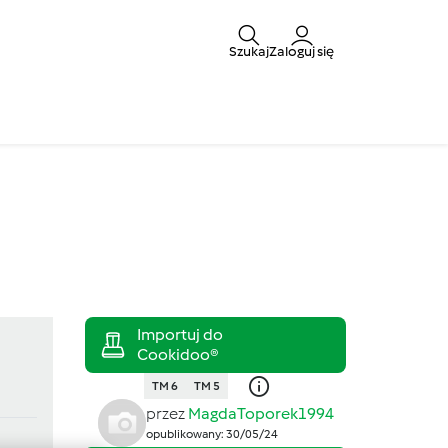
Szukaj
Zaloguj się
TM 6
TM 5
przez
MagdaToporek1994
opublikowany: 30/05/24