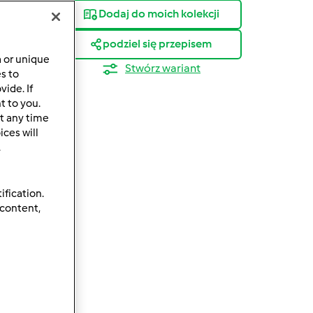
Dodaj do moich kolekcji
podziel się przepisem
a or unique
Stwórz wariant
es to
ide. If
t to you.
t any time
ces will
.
ification.
 content,