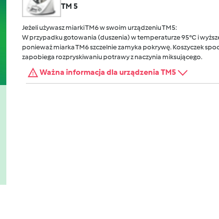
TM 5
Jeżeli używasz miarki TM6 w swoim urządzeniu TM5:
W przypadku gotowania (duszenia) w temperaturze 95°C i wyższej
ponieważ miarka TM6 szczelnie zamyka pokrywę. Koszyczek spocz
zapobiega rozpryskiwaniu potrawy z naczynia miksującego.
Ważna informacja dla urządzenia TM5