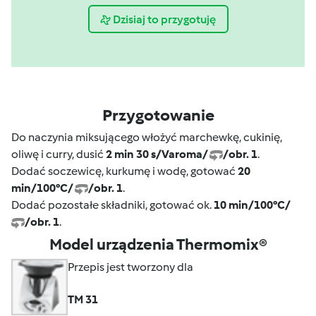
Dzisiaj to przygotuję
Przygotowanie
Do naczynia miksującego włożyć marchewkę, cukinię,
oliwę i curry, dusić
2 min 30 s/Varoma/
/obr. 1
.
Dodać soczewicę, kurkumę i wodę, gotować
20
min/100°C/
/obr. 1
.
Dodać pozostałe składniki, gotować ok.
10 min/100°C/
/obr. 1
.
Model urządzenia Thermomix®
Przepis jest tworzony dla
TM 31