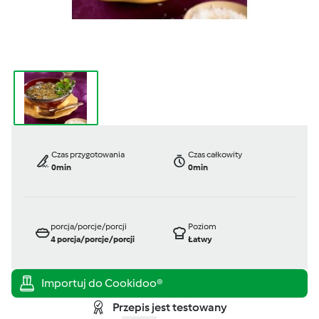
Czas przygotowania
Czas całkowity
0min
0min
porcja/porcje/porcji
Poziom
4
porcja/porcje/porcji
Łatwy
Przepis jest testowany