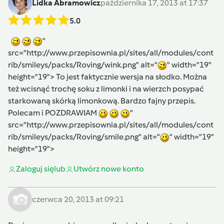
Lidka Abramowicz
października 17, 2013 at 17:37
5.0
"
src="http://www.przepisownia.pl/sites/all/modules/cont
rib/smileys/packs/Roving/wink.png" alt="
" width="19"
height="19"> To jest faktycznie wersja na słodko. Można
też wcisnąć trochę soku z limonki i na wierzch posypać
starkowaną skórką limonkową. Bardzo fajny przepis.
Polecam i POZDRAWIAM
"
src="http://www.przepisownia.pl/sites/all/modules/cont
rib/smileys/packs/Roving/smile.png" alt="
" width="19"
height="19">
Zaloguj się
lub
Utwórz nowe konto
czerwca 20, 2013 at 09:21