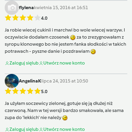
flylena
kwietnia 15, 2016 at 16:51
4.0
Ja robie wiecej cukinii i marchwi bo wole wiecej warzyw. I
oczywiscie dodałam czosenek
za to zrezygnowałam z
syropu klonowego bo nie jestem fanka słodkości w takich
potrawach - pyszne danie i pozdrawiam
Zaloguj się
lub
Utwórz nowe konto
AngelinaK
lipca 24, 2015 at 10:50
5.0
Ja użyłam soczewicy zielonej, gotuje się ją dłużej niż
czerwoną. Nam w tej wersji bardzo smakowała, ale sama
zupa do 'lekkich' nie należy
Zaloguj się
lub
Utwórz nowe konto