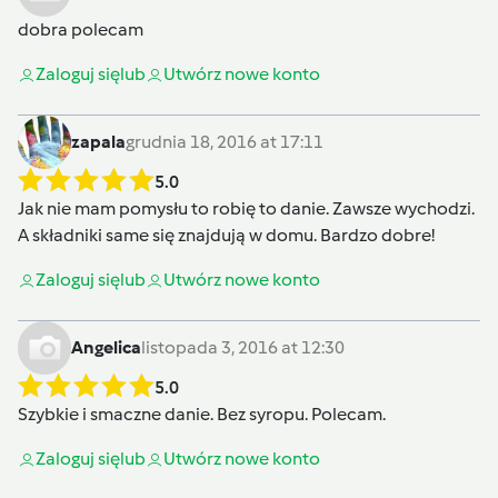
dobra polecam
Zaloguj się
lub
Utwórz nowe konto
zapala
grudnia 18, 2016 at 17:11
5.0
Jak nie mam pomysłu to robię to danie. Zawsze wychodzi.
A składniki same się znajdują w domu. Bardzo dobre!
Zaloguj się
lub
Utwórz nowe konto
Angelica
listopada 3, 2016 at 12:30
5.0
Szybkie i smaczne danie. Bez syropu. Polecam.
Zaloguj się
lub
Utwórz nowe konto