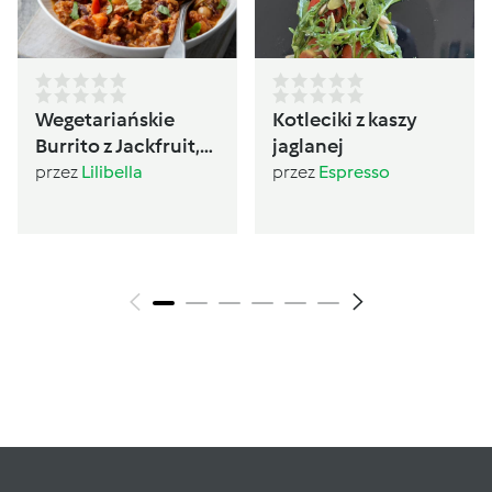
Wegetariańskie
Kotleciki z kaszy
Burrito z Jackfruit,
jaglanej
czerwoną fasolą i
przez
Lilibella
przez
Espresso
guacamole