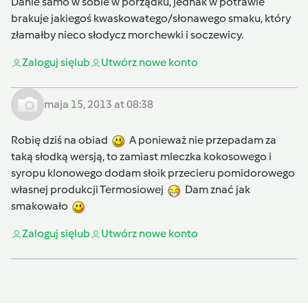
Danie samo w sobie w porządku, jednak w potrawie
brakuje jakiegoś kwaskowatego/słonawego smaku, który
złamałby nieco słodycz morchewki i soczewicy.
Zaloguj się
lub
Utwórz nowe konto
maja 15, 2013 at 08:38
Robię dziś na obiad
A ponieważ nie przepadam za
taką słodką wersją, to zamiast mleczka kokosowego i
syropu klonowego dodam słoik przecieru pomidorowego
własnej produkcji Termosiowej
Dam znać jak
smakowało
Zaloguj się
lub
Utwórz nowe konto