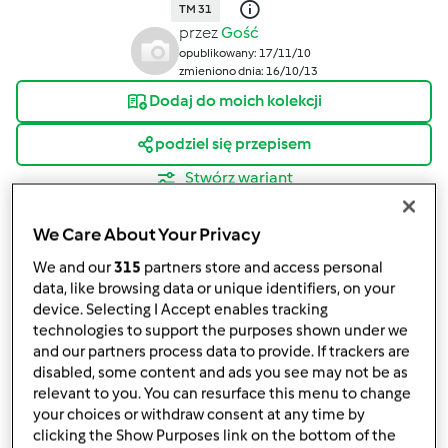
TM 31
przez
Gość
opublikowany: 17/11/10
zmieniono dnia: 16/10/13
Dodaj do moich kolekcji
podziel się przepisem
Stwórz wariant
We Care About Your Privacy
We and our
315
partners store and access personal
data, like browsing data or unique identifiers, on your
device. Selecting I Accept enables tracking
Składniki
technologies to support the purposes shown under we
and our partners process data to provide. If trackers are
1 łyżka syropu klonowego
disabled, some content and ads you see may not be as
300
g
mleczka kokosowego
relevant to you. You can resurface this menu to change
700
g
wody
your choices or withdraw consent at any time by
0,5
łyżeczki
kurkumy
clicking the Show Purposes link on the bottom of the