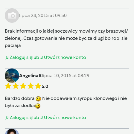
lipca 24, 2015 at 09:50
Brak informacji o jakiej soczewicy mowimy czy brazowej/
zielonej. Czas gotowania nie moze byc za dlugi bo robi sie
paciaja
Zaloguj się
lub
Utwórz nowe konto
AngelinaK
lipca 10, 2015 at 08:29
5.0
Bardzo dobra
Nie dodawałam syropu klonowego i nie
była za słodka
Zaloguj się
lub
Utwórz nowe konto