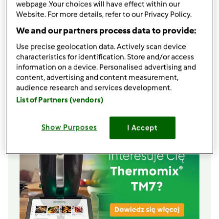
300
g
soczewicy,
o krótkim czasie gotowania
webpage .Your choices will have effect within our
2
łyżki
curry
Website. For more details, refer to our Privacy Policy.
10
g
oliwy z oliwek
We and our partners process data to provide:
150
g
cukinii,
pokrojonej w kostkę
Use precise geolocation data. Actively scan device
200
g
marchewki,
pokrojonej w plasterki
characteristics for identification. Store and/or access
2
łyżeczki
soli
information on a device. Personalised advertising and
0,5
łyżeczki
kolendry, mielonej
content, advertising and content measurement,
0,5
łyżeczki
kminku
audience research and services development.
Lista zakupów
List of Partners (vendors)
Show Purposes
I Accept