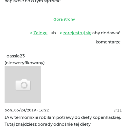
napiszcie co o tym sądzicie...
Góra strony
Zaloguj
lub
zarejestruj się
aby dodawać
komentarze
joassia23
(niezweryfikowany)
pon., 06/24/2019 - 16:22
#11
JA w termomixie robiłam potrawy do diety kopenhaskiej.
Tutaj znajdziesz porady odnośnie tej diety