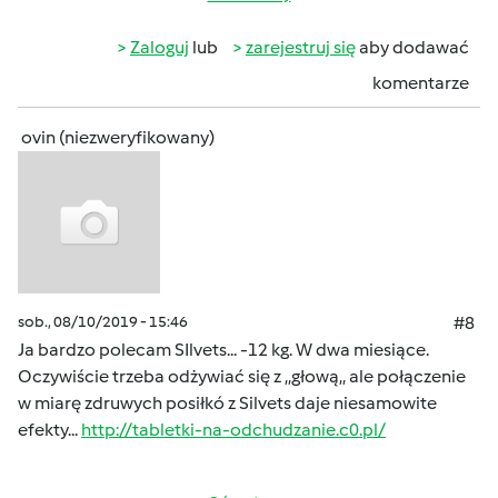
Zaloguj
lub
zarejestruj się
aby dodawać
komentarze
ovin (niezweryfikowany)
sob., 08/10/2019 - 15:46
#8
Ja bardzo polecam SIlvets... -12 kg. W dwa miesiące.
Oczywiście trzeba odżywiać się z ,,głową,, ale połączenie
w miarę zdruwych posiłkó z Silvets daje niesamowite
efekty...
http://tabletki-na-odchudzanie.c0.pl/