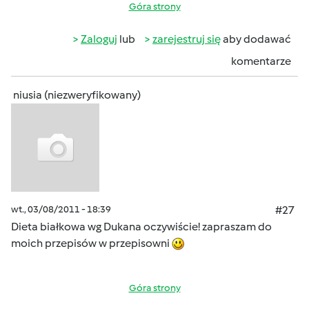
Góra strony
Zaloguj
lub
zarejestruj się
aby dodawać
komentarze
niusia (niezweryfikowany)
wt., 03/08/2011 - 18:39
#27
Dieta białkowa wg Dukana oczywiście! zapraszam do
moich przepisów w przepisowni
Góra strony