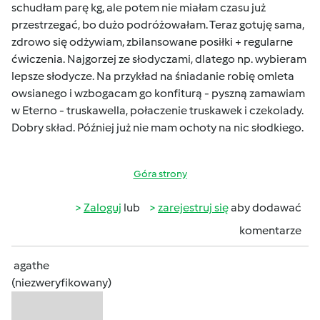
schudłam parę kg, ale potem nie miałam czasu już
przestrzegać, bo dużo podróżowałam. Teraz gotuję sama,
zdrowo się odżywiam, zbilansowane posiłki + regularne
ćwiczenia. Najgorzej ze słodyczami, dlatego np. wybieram
lepsze słodycze. Na przykład na śniadanie robię omleta
owsianego i wzbogacam go konfiturą - pyszną zamawiam
w Eterno - truskawella, połaczenie truskawek i czekolady.
Dobry skład. Później już nie mam ochoty na nic słodkiego.
Góra strony
Zaloguj
lub
zarejestruj się
aby dodawać
komentarze
agathe
(niezweryfikowany)