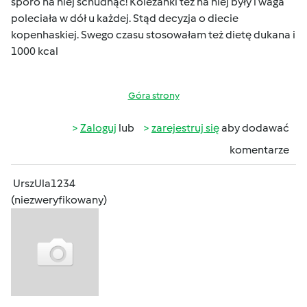
sporo na niej schudnąć! Koleżanki tez na niej były i waga
poleciała w dół u każdej. Stąd decyzja o diecie
kopenhaskiej. Swego czasu stosowałam też dietę dukana i
1000 kcal
Góra strony
Zaloguj
lub
zarejestruj się
aby dodawać
komentarze
UrszUla1234
(niezweryfikowany)