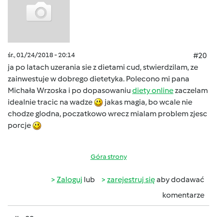
śr., 01/24/2018 - 20:14
#20
ja po latach uzerania sie z dietami cud, stwierdzilam, ze
zainwestuje w dobrego dietetyka. Polecono mi pana
Michała Wrzoska i po dopasowaniu
diety online
zaczelam
idealnie tracic na wadze
jakas magia, bo wcale nie
chodze glodna, poczatkowo wrecz mialam problem zjesc
porcje
Góra strony
Zaloguj
lub
zarejestruj się
aby dodawać
komentarze