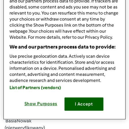
and our partners process data to provide. If trackers are
disabled, some content and ads you see may not be as
relevant to you. You can resurface this menu to change
your choices or withdraw consent at any time by
clicking the Show Purposes link on the bottom of the
webpage .Your choices will have effect within our
Website. For more details, refer to our Privacy Policy.
śr., 11/20/2019 - 01:04
#4
We and our partners process data to provide:
troche porad w sprawie odchudzania znajdziesz tu :
Use precise geolocation data. Actively scan device
https://euphorer.com/pl/vanefist-neo
Są różne sposoby,
characteristics for identification. Store and/or access
warto wiedziec
information on a device. Personalised advertising and
content, advertising and content measurement,
audience research and services development.
Góra strony
List of Partners (vendors)
Zaloguj
lub
zarejestruj się
aby dodawać
Show Purposes
I Accept
komentarze
BasiaNowak
(niezweryfikowany)