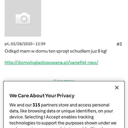
pt., 02/28/2020 - 12:39
#3
Odkąd mam w domu ten sprzęt schudłam juz 8 kg!
http://domologiastosowana.pl/vanefist-neo/
Góra strony
Zaloguj
lub
zarejestruj się
aby dodawać
We Care About Your Privacy
komentarze
We and our
315
partners store and access personal
data, like browsing data or unique identifiers, on your
device. Selecting I Accept enables tracking
Anonim
technologies to support the purposes shown under we
(niezweryfikowany)