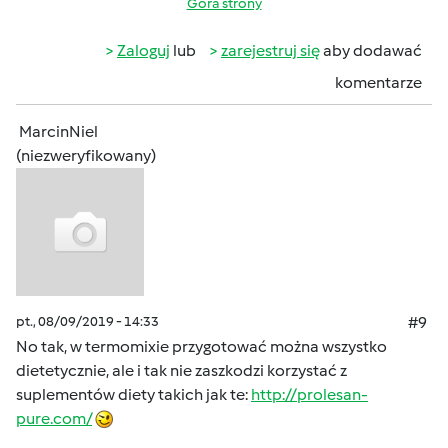
Góra strony
Zaloguj
lub
zarejestruj się
aby dodawać
komentarze
MarcinNiel
(niezweryfikowany)
pt., 08/09/2019 - 14:33
#9
No tak, w termomixie przygotować można wszystko
dietetycznie, ale i tak nie zaszkodzi korzystać z
suplementów diety takich jak te:
http://prolesan-
pure.com/