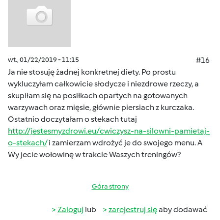
wt., 01/22/2019 - 11:15
#16
Ja nie stosuję żadnej konkretnej diety. Po prostu
wykluczyłam całkowicie słodycze i niezdrowe rzeczy, a
skupiłam się na posiłkach opartych na gotowanych
warzywach oraz mięsie, głównie piersiach z kurczaka.
Ostatnio doczytałam o stekach tutaj
http://jestesmyzdrowi.eu/cwiczysz-na-silowni-pamietaj-
o-stekach/
i zamierzam wdrożyć je do swojego menu. A
Wy jecie wołowinę w trakcie Waszych treningów?
Góra strony
Zaloguj
lub
zarejestruj się
aby dodawać