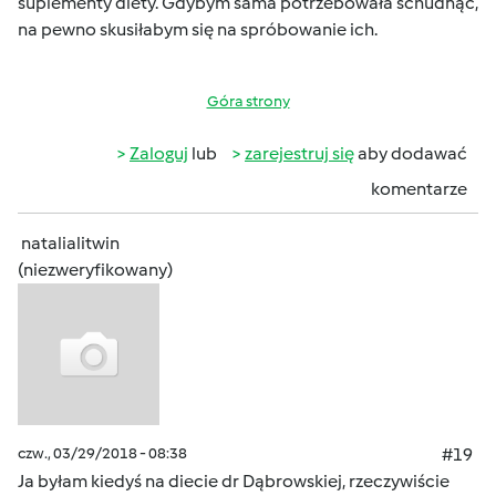
suplementy diety. Gdybym sama potrzebowała schudnąć,
na pewno skusiłabym się na spróbowanie ich.
Góra strony
Zaloguj
lub
zarejestruj się
aby dodawać
komentarze
natalialitwin
(niezweryfikowany)
czw., 03/29/2018 - 08:38
#19
Ja byłam kiedyś na diecie dr Dąbrowskiej, rzeczywiście