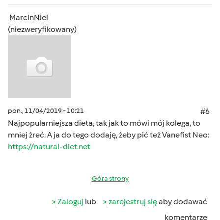
MarcinNiel
(niezweryfikowany)
pon., 11/04/2019 - 10:21
#6
Najpopularniejsza dieta, tak jak to mówi mój kolega, to
mniej żreć. A ja do tego dodaję, żeby pić też Vanefist Neo:
https://natural-diet.net
Góra strony
Zaloguj
lub
zarejestruj się
aby dodawać
komentarze