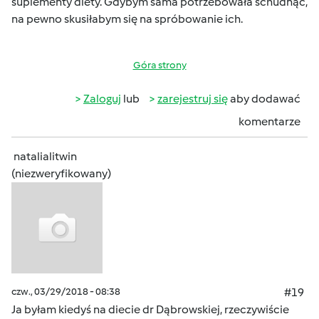
suplementy diety. Gdybym sama potrzebowała schudnąć,
na pewno skusiłabym się na spróbowanie ich.
Góra strony
Zaloguj
lub
zarejestruj się
aby dodawać
komentarze
natalialitwin
(niezweryfikowany)
czw., 03/29/2018 - 08:38
#19
Ja byłam kiedyś na diecie dr Dąbrowskiej, rzeczywiście