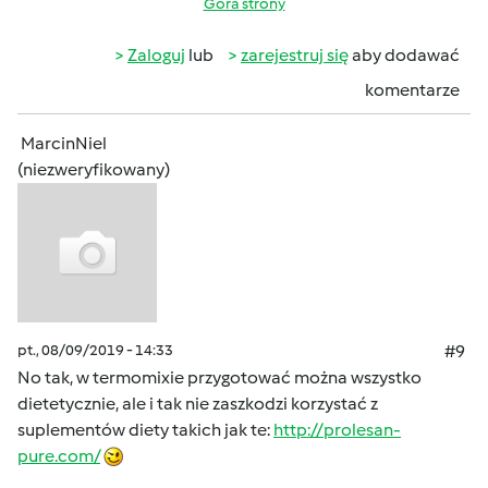
Góra strony
Zaloguj
lub
zarejestruj się
aby dodawać
komentarze
MarcinNiel
(niezweryfikowany)
pt., 08/09/2019 - 14:33
#9
No tak, w termomixie przygotować można wszystko
dietetycznie, ale i tak nie zaszkodzi korzystać z
suplementów diety takich jak te:
http://prolesan-
pure.com/