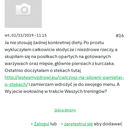
wt., 01/22/2019 - 11:15
#16
Ja nie stosuję żadnej konkretnej diety. Po prostu
wykluczyłam całkowicie słodycze i niezdrowe rzeczy, a
skupiłam się na posiłkach opartych na gotowanych
warzywach oraz mięsie, głównie piersiach z kurczaka.
Ostatnio doczytałam o stekach tutaj
http://jestesmyzdrowi.eu/cwiczysz-na-silowni-pamietaj-
o-stekach/
i zamierzam wdrożyć je do swojego menu. A
Wy jecie wołowinę w trakcie Waszych treningów?
Góra strony
Zaloguj
lub
zarejestruj się
aby dodawać