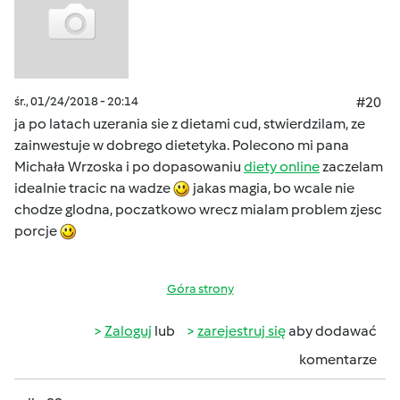
śr., 01/24/2018 - 20:14
#20
ja po latach uzerania sie z dietami cud, stwierdzilam, ze
zainwestuje w dobrego dietetyka. Polecono mi pana
Michała Wrzoska i po dopasowaniu
diety online
zaczelam
idealnie tracic na wadze
jakas magia, bo wcale nie
chodze glodna, poczatkowo wrecz mialam problem zjesc
porcje
Góra strony
Zaloguj
lub
zarejestruj się
aby dodawać
komentarze