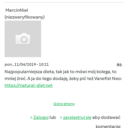
MarcinNiel
(niezweryfikowany)
pon., 11/04/2019 - 10:21
#6
Najpopularniejsza dieta, tak jak to mówi mój kolega, to
mniej żreć. A ja do tego dodaję, żeby pić też Vanefist Neo:
https://natural-diet.net
Góra strony
Zaloguj
lub
zarejestruj się
aby dodawać
komentarze