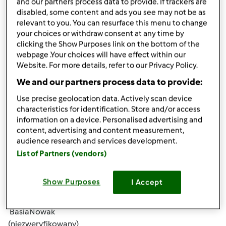
and our partners process data to provide. If trackers are
disabled, some content and ads you see may not be as
relevant to you. You can resurface this menu to change
your choices or withdraw consent at any time by
clicking the Show Purposes link on the bottom of the
webpage .Your choices will have effect within our
Website. For more details, refer to our Privacy Policy.
śr., 11/20/2019 - 01:04
#4
We and our partners process data to provide:
troche porad w sprawie odchudzania znajdziesz tu :
Use precise geolocation data. Actively scan device
https://euphorer.com/pl/vanefist-neo
Są różne sposoby,
characteristics for identification. Store and/or access
warto wiedziec
information on a device. Personalised advertising and
content, advertising and content measurement,
audience research and services development.
Góra strony
List of Partners (vendors)
Zaloguj
lub
zarejestruj się
aby dodawać
Show Purposes
I Accept
komentarze
BasiaNowak
(niezweryfikowany)