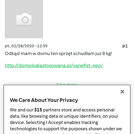
pt., 02/28/2020 - 12:39
#3
Odkąd mam w domu ten sprzęt schudłam juz 8 kg!
http://domologiastosowana.pl/vanefist-neo/
Góra strony
Zaloguj
lub
zarejestruj się
aby dodawać
We Care About Your Privacy
komentarze
We and our
315
partners store and access personal
data, like browsing data or unique identifiers, on your
device. Selecting I Accept enables tracking
Anonim
technologies to support the purposes shown under we
(niezweryfikowany)