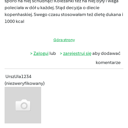
sporo na niej schudnąć! Koleżanki tez na niej były i waga
poleciała w dół u każdej. Stąd decyzja o diecie
kopenhaskiej. Swego czasu stosowałam też dietę dukana i
1000 kcal
Góra strony
Zaloguj
lub
zarejestruj się
aby dodawać
komentarze
UrszUla1234
(niezweryfikowany)