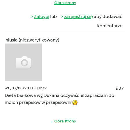
Góra strony
Zaloguj
lub
zarejestruj się
aby dodawać
komentarze
niusia (niezweryfikowany)
wt., 03/08/2011 - 18:39
#27
Dieta białkowa wg Dukana oczywiście! zapraszam do
moich przepisów w przepisowni
Góra strony