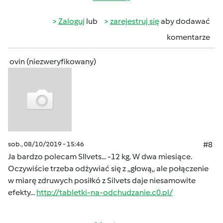
Zaloguj
lub
zarejestruj się
aby dodawać
komentarze
ovin (niezweryfikowany)
sob., 08/10/2019 - 15:46
#8
Ja bardzo polecam SIlvets... -12 kg. W dwa miesiące.
Oczywiście trzeba odżywiać się z ,,głową,, ale połączenie
w miarę zdruwych posiłkó z Silvets daje niesamowite
efekty...
http://tabletki-na-odchudzanie.c0.pl/