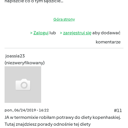
napiszcie co o tym sądzicie...
Góra strony
Zaloguj
lub
zarejestruj się
aby dodawać
komentarze
joassia23
(niezweryfikowany)
pon., 06/24/2019 - 16:22
#11
JA w termomixie robiłam potrawy do diety kopenhaskiej.
Tutaj znajdziesz porady odnośnie tej diety