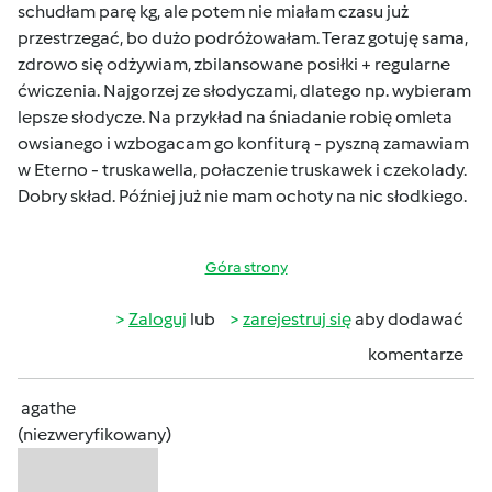
schudłam parę kg, ale potem nie miałam czasu już
przestrzegać, bo dużo podróżowałam. Teraz gotuję sama,
zdrowo się odżywiam, zbilansowane posiłki + regularne
ćwiczenia. Najgorzej ze słodyczami, dlatego np. wybieram
lepsze słodycze. Na przykład na śniadanie robię omleta
owsianego i wzbogacam go konfiturą - pyszną zamawiam
w Eterno - truskawella, połaczenie truskawek i czekolady.
Dobry skład. Później już nie mam ochoty na nic słodkiego.
Góra strony
Zaloguj
lub
zarejestruj się
aby dodawać
komentarze
agathe
(niezweryfikowany)