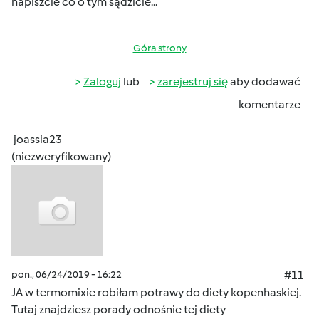
napiszcie co o tym sądzicie...
Góra strony
Zaloguj
lub
zarejestruj się
aby dodawać
komentarze
joassia23
(niezweryfikowany)
pon., 06/24/2019 - 16:22
#11
JA w termomixie robiłam potrawy do diety kopenhaskiej.
Tutaj znajdziesz porady odnośnie tej diety