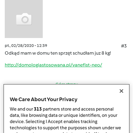
pt., 02/28/2020 - 12:39
#3
Odkąd mam w domu ten sprzęt schudłam juz 8 kg!
http://domologiastosowana.pl/vanefist-neo/
Góra strony
Zaloguj
lub
zarejestruj się
aby dodawać
We Care About Your Privacy
komentarze
We and our
313
partners store and access personal
data, like browsing data or unique identifiers, on your
device. Selecting I Accept enables tracking
Anonim
technologies to support the purposes shown under we
(niezweryfikowany)