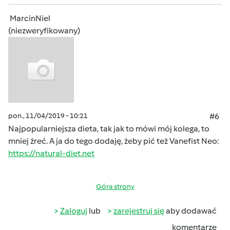
MarcinNiel
(niezweryfikowany)
pon., 11/04/2019 - 10:21
#6
Najpopularniejsza dieta, tak jak to mówi mój kolega, to
mniej żreć. A ja do tego dodaję, żeby pić też Vanefist Neo:
https://natural-diet.net
Góra strony
Zaloguj
lub
zarejestruj się
aby dodawać
komentarze