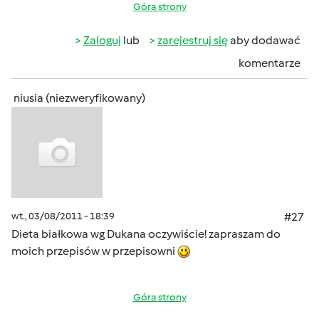
Góra strony
Zaloguj
lub
zarejestruj się
aby dodawać
komentarze
niusia (niezweryfikowany)
wt., 03/08/2011 - 18:39
#27
Dieta białkowa wg Dukana oczywiście! zapraszam do
moich przepisów w przepisowni
Góra strony