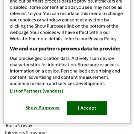
and our partners process data to provide. If trackers are
disabled, some content and ads you see may not be as
relevant to you. You can resurface this menu to change
your choices or withdraw consent at any time by
clicking the Show Purposes link on the bottom of the
webpage .Your choices will have effect within our
Website. For more details, refer to our Privacy Policy.
śr., 11/20/2019 - 01:04
#4
We and our partners process data to provide:
troche porad w sprawie odchudzania znajdziesz tu :
Use precise geolocation data. Actively scan device
https://euphorer.com/pl/vanefist-neo
Są różne sposoby,
characteristics for identification. Store and/or access
warto wiedziec
information on a device. Personalised advertising and
content, advertising and content measurement,
audience research and services development.
Góra strony
List of Partners (vendors)
Zaloguj
lub
zarejestruj się
aby dodawać
Show Purposes
I Accept
komentarze
BasiaNowak
(niezweryfikowany)