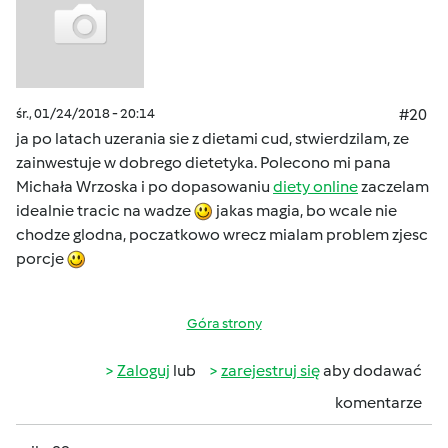
śr., 01/24/2018 - 20:14
#20
ja po latach uzerania sie z dietami cud, stwierdzilam, ze
zainwestuje w dobrego dietetyka. Polecono mi pana
Michała Wrzoska i po dopasowaniu
diety online
zaczelam
idealnie tracic na wadze
jakas magia, bo wcale nie
chodze glodna, poczatkowo wrecz mialam problem zjesc
porcje
Góra strony
Zaloguj
lub
zarejestruj się
aby dodawać
komentarze