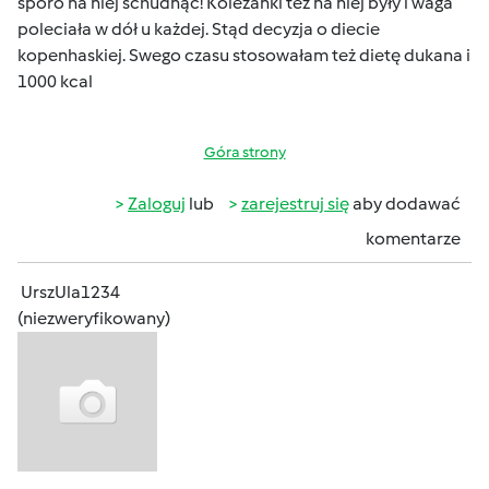
sporo na niej schudnąć! Koleżanki tez na niej były i waga
poleciała w dół u każdej. Stąd decyzja o diecie
kopenhaskiej. Swego czasu stosowałam też dietę dukana i
1000 kcal
Góra strony
Zaloguj
lub
zarejestruj się
aby dodawać
komentarze
UrszUla1234
(niezweryfikowany)