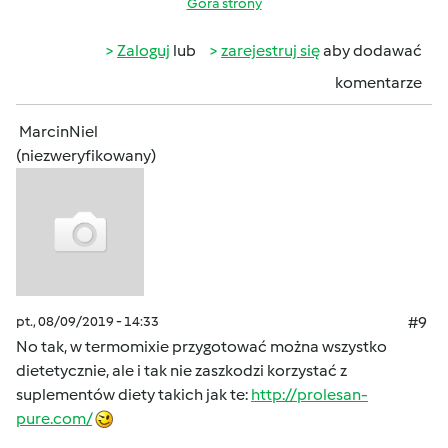
Góra strony
Zaloguj
lub
zarejestruj się
aby dodawać
komentarze
MarcinNiel
(niezweryfikowany)
pt., 08/09/2019 - 14:33
#9
No tak, w termomixie przygotować można wszystko
dietetycznie, ale i tak nie zaszkodzi korzystać z
suplementów diety takich jak te:
http://prolesan-
pure.com/