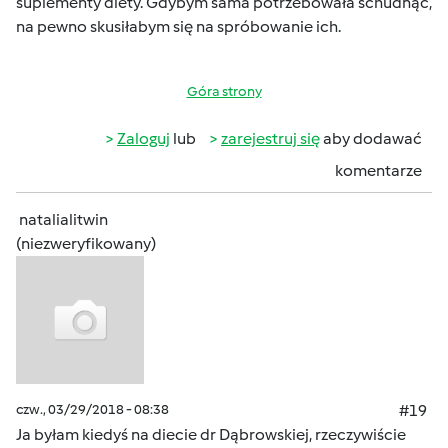
suplementy diety. Gdybym sama potrzebowała schudnąć,
na pewno skusiłabym się na spróbowanie ich.
Góra strony
Zaloguj
lub
zarejestruj się
aby dodawać
komentarze
natalialitwin
(niezweryfikowany)
czw., 03/29/2018 - 08:38
#19
Ja byłam kiedyś na diecie dr Dąbrowskiej, rzeczywiście