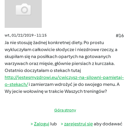
wt., 01/22/2019 - 11:15
#16
Ja nie stosuję żadnej konkretnej diety. Po prostu
wykluczyłam całkowicie słodycze i niezdrowe rzeczy, a
skupiłam się na posiłkach opartych na gotowanych
warzywach oraz mięsie, głównie piersiach z kurczaka.
Ostatnio doczytałam o stekach tutaj
http://jestesmyzdrowi.eu/cwiczysz-na-silowni-pamietaj-
o-stekach/
i zamierzam wdrożyć je do swojego menu. A
Wy jecie wołowinę w trakcie Waszych treningów?
Góra strony
Zaloguj
lub
zarejestruj się
aby dodawać