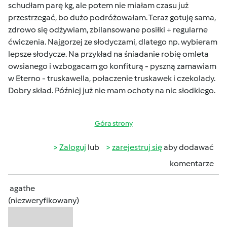
schudłam parę kg, ale potem nie miałam czasu już
przestrzegać, bo dużo podróżowałam. Teraz gotuję sama,
zdrowo się odżywiam, zbilansowane posiłki + regularne
ćwiczenia. Najgorzej ze słodyczami, dlatego np. wybieram
lepsze słodycze. Na przykład na śniadanie robię omleta
owsianego i wzbogacam go konfiturą - pyszną zamawiam
w Eterno - truskawella, połaczenie truskawek i czekolady.
Dobry skład. Później już nie mam ochoty na nic słodkiego.
Góra strony
Zaloguj
lub
zarejestruj się
aby dodawać
komentarze
agathe
(niezweryfikowany)