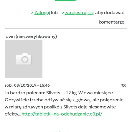
Zaloguj
lub
zarejestruj się
aby dodawać
komentarze
ovin (niezweryfikowany)
sob., 08/10/2019 - 15:46
#8
Ja bardzo polecam SIlvets... -12 kg. W dwa miesiące.
Oczywiście trzeba odżywiać się z ,,głową,, ale połączenie
w miarę zdruwych posiłkó z Silvets daje niesamowite
efekty...
http://tabletki-na-odchudzanie.c0.pl/