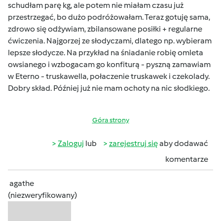
schudłam parę kg, ale potem nie miałam czasu już
przestrzegać, bo dużo podróżowałam. Teraz gotuję sama,
zdrowo się odżywiam, zbilansowane posiłki + regularne
ćwiczenia. Najgorzej ze słodyczami, dlatego np. wybieram
lepsze słodycze. Na przykład na śniadanie robię omleta
owsianego i wzbogacam go konfiturą - pyszną zamawiam
w Eterno - truskawella, połaczenie truskawek i czekolady.
Dobry skład. Później już nie mam ochoty na nic słodkiego.
Góra strony
Zaloguj
lub
zarejestruj się
aby dodawać
komentarze
agathe
(niezweryfikowany)