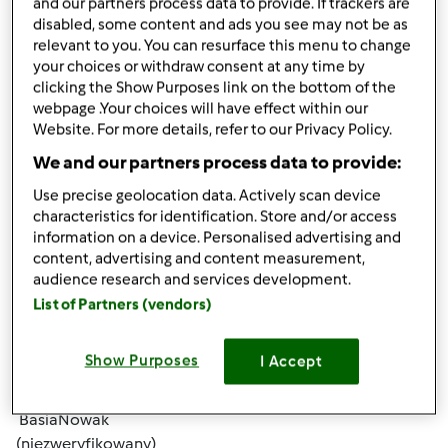
and our partners process data to provide. If trackers are
disabled, some content and ads you see may not be as
relevant to you. You can resurface this menu to change
your choices or withdraw consent at any time by
clicking the Show Purposes link on the bottom of the
webpage .Your choices will have effect within our
Website. For more details, refer to our Privacy Policy.
śr., 11/20/2019 - 01:04
#4
We and our partners process data to provide:
troche porad w sprawie odchudzania znajdziesz tu :
Use precise geolocation data. Actively scan device
https://euphorer.com/pl/vanefist-neo
Są różne sposoby,
characteristics for identification. Store and/or access
warto wiedziec
information on a device. Personalised advertising and
content, advertising and content measurement,
audience research and services development.
Góra strony
List of Partners (vendors)
Zaloguj
lub
zarejestruj się
aby dodawać
Show Purposes
I Accept
komentarze
BasiaNowak
(niezweryfikowany)