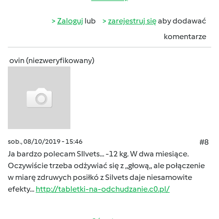
Zaloguj
lub
zarejestruj się
aby dodawać
komentarze
ovin (niezweryfikowany)
sob., 08/10/2019 - 15:46
#8
Ja bardzo polecam SIlvets... -12 kg. W dwa miesiące.
Oczywiście trzeba odżywiać się z ,,głową,, ale połączenie
w miarę zdruwych posiłkó z Silvets daje niesamowite
efekty...
http://tabletki-na-odchudzanie.c0.pl/