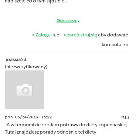
napiszcie co o tym sądzicie...
Góra strony
Zaloguj
lub
zarejestruj się
aby dodawać
komentarze
joassia23
(niezweryfikowany)
pon., 06/24/2019 - 16:22
#11
JA w termomixie robiłam potrawy do diety kopenhaskiej.
Tutaj znajdziesz porady odnośnie tej diety