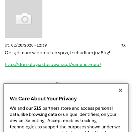
pt., 02/28/2020 - 12:39
#3
Odkąd mam w domu ten sprzęt schudłam juz 8 kg!
http://domologiastosowana.pl/vanefist-neo/
Góra strony
Zaloguj
lub
zarejestruj się
aby dodawać
We Care About Your Privacy
komentarze
We and our
315
partners store and access personal
data, like browsing data or unique identifiers, on your
device. Selecting I Accept enables tracking
Anonim
technologies to support the purposes shown under we
(niezweryfikowany)