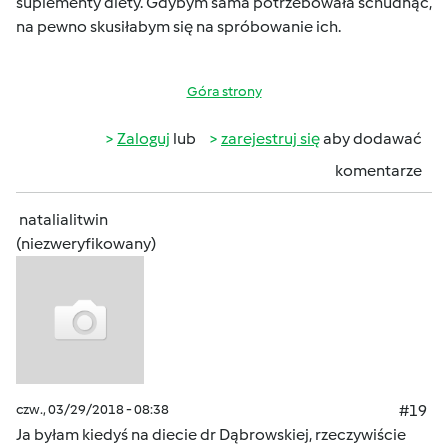
suplementy diety. Gdybym sama potrzebowała schudnąć,
na pewno skusiłabym się na spróbowanie ich.
Góra strony
Zaloguj
lub
zarejestruj się
aby dodawać
komentarze
natalialitwin
(niezweryfikowany)
czw., 03/29/2018 - 08:38
#19
Ja byłam kiedyś na diecie dr Dąbrowskiej, rzeczywiście