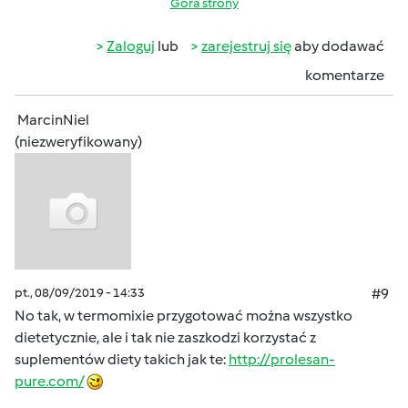
Góra strony
Zaloguj
lub
zarejestruj się
aby dodawać
komentarze
MarcinNiel
(niezweryfikowany)
pt., 08/09/2019 - 14:33
#9
No tak, w termomixie przygotować można wszystko
dietetycznie, ale i tak nie zaszkodzi korzystać z
suplementów diety takich jak te:
http://prolesan-
pure.com/