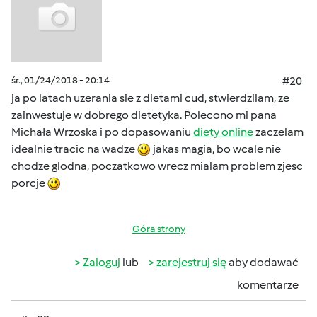
śr., 01/24/2018 - 20:14
#20
ja po latach uzerania sie z dietami cud, stwierdzilam, ze
zainwestuje w dobrego dietetyka. Polecono mi pana
Michała Wrzoska i po dopasowaniu
diety online
zaczelam
idealnie tracic na wadze
jakas magia, bo wcale nie
chodze glodna, poczatkowo wrecz mialam problem zjesc
porcje
Góra strony
Zaloguj
lub
zarejestruj się
aby dodawać
komentarze