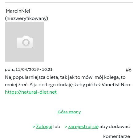
MarcinNiel
(niezweryfikowany)
pon., 11/04/2019 - 10:21
#6
Najpopularniejsza dieta, tak jak to mówi mój kolega, to
mniej żreć. A ja do tego dodaję, żeby pić też Vanefist Neo:
https://natural-diet.net
Góra strony
Zaloguj
lub
zarejestruj się
aby dodawać
komentarze