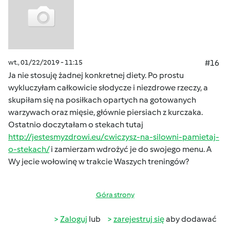
wt., 01/22/2019 - 11:15
#16
Ja nie stosuję żadnej konkretnej diety. Po prostu
wykluczyłam całkowicie słodycze i niezdrowe rzeczy, a
skupiłam się na posiłkach opartych na gotowanych
warzywach oraz mięsie, głównie piersiach z kurczaka.
Ostatnio doczytałam o stekach tutaj
http://jestesmyzdrowi.eu/cwiczysz-na-silowni-pamietaj-
o-stekach/
i zamierzam wdrożyć je do swojego menu. A
Wy jecie wołowinę w trakcie Waszych treningów?
Góra strony
Zaloguj
lub
zarejestruj się
aby dodawać