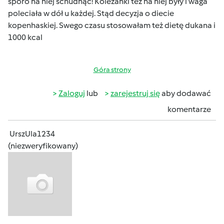
sporo na niej schudnąć! Koleżanki tez na niej były i waga
poleciała w dół u każdej. Stąd decyzja o diecie
kopenhaskiej. Swego czasu stosowałam też dietę dukana i
1000 kcal
Góra strony
Zaloguj
lub
zarejestruj się
aby dodawać
komentarze
UrszUla1234
(niezweryfikowany)