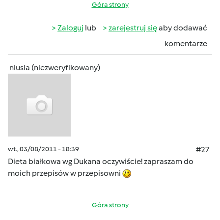
Góra strony
Zaloguj
lub
zarejestruj się
aby dodawać
komentarze
niusia (niezweryfikowany)
wt., 03/08/2011 - 18:39
#27
Dieta białkowa wg Dukana oczywiście! zapraszam do
moich przepisów w przepisowni
Góra strony