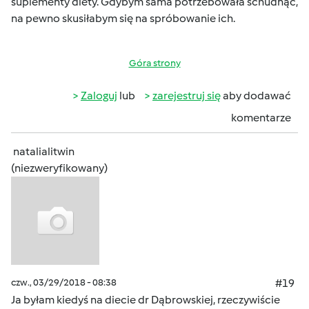
suplementy diety. Gdybym sama potrzebowała schudnąć,
na pewno skusiłabym się na spróbowanie ich.
Góra strony
Zaloguj
lub
zarejestruj się
aby dodawać
komentarze
natalialitwin
(niezweryfikowany)
czw., 03/29/2018 - 08:38
#19
Ja byłam kiedyś na diecie dr Dąbrowskiej, rzeczywiście