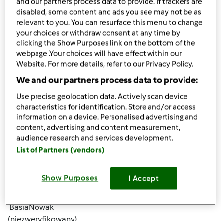
and our partners process data to provide. If trackers are
disabled, some content and ads you see may not be as
relevant to you. You can resurface this menu to change
your choices or withdraw consent at any time by
clicking the Show Purposes link on the bottom of the
webpage .Your choices will have effect within our
Website. For more details, refer to our Privacy Policy.
śr., 11/20/2019 - 01:04
#4
We and our partners process data to provide:
troche porad w sprawie odchudzania znajdziesz tu :
Use precise geolocation data. Actively scan device
https://euphorer.com/pl/vanefist-neo
Są różne sposoby,
characteristics for identification. Store and/or access
warto wiedziec
information on a device. Personalised advertising and
content, advertising and content measurement,
audience research and services development.
Góra strony
List of Partners (vendors)
Zaloguj
lub
zarejestruj się
aby dodawać
Show Purposes
I Accept
komentarze
BasiaNowak
(niezweryfikowany)