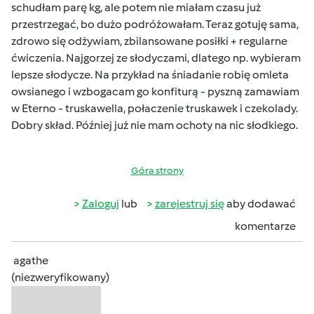
schudłam parę kg, ale potem nie miałam czasu już
przestrzegać, bo dużo podróżowałam. Teraz gotuję sama,
zdrowo się odżywiam, zbilansowane posiłki + regularne
ćwiczenia. Najgorzej ze słodyczami, dlatego np. wybieram
lepsze słodycze. Na przykład na śniadanie robię omleta
owsianego i wzbogacam go konfiturą - pyszną zamawiam
w Eterno - truskawella, połaczenie truskawek i czekolady.
Dobry skład. Później już nie mam ochoty na nic słodkiego.
Góra strony
Zaloguj
lub
zarejestruj się
aby dodawać
komentarze
agathe
(niezweryfikowany)