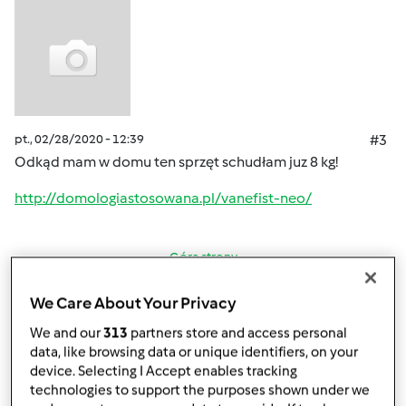
pt., 02/28/2020 - 12:39
#3
Odkąd mam w domu ten sprzęt schudłam juz 8 kg!
http://domologiastosowana.pl/vanefist-neo/
Góra strony
Zaloguj
lub
zarejestruj się
aby dodawać
We Care About Your Privacy
komentarze
We and our
313
partners store and access personal
data, like browsing data or unique identifiers, on your
device. Selecting I Accept enables tracking
Anonim
technologies to support the purposes shown under we
(niezweryfikowany)