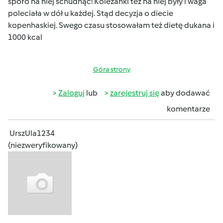
sporo na niej schudnąć! Koleżanki tez na niej były i waga
poleciała w dół u każdej. Stąd decyzja o diecie
kopenhaskiej. Swego czasu stosowałam też dietę dukana i
1000 kcal
Góra strony
Zaloguj
lub
zarejestruj się
aby dodawać
komentarze
UrszUla1234
(niezweryfikowany)