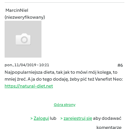
MarcinNiel
(niezweryfikowany)
pon., 11/04/2019 - 10:21
#6
Najpopularniejsza dieta, tak jak to mówi mój kolega, to
mniej żreć. A ja do tego dodaję, żeby pić też Vanefist Neo:
https://natural-diet.net
Góra strony
Zaloguj
lub
zarejestruj się
aby dodawać
komentarze