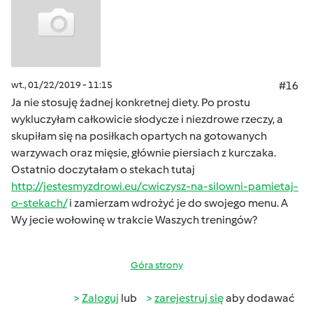
wt., 01/22/2019 - 11:15
#16
Ja nie stosuję żadnej konkretnej diety. Po prostu
wykluczyłam całkowicie słodycze i niezdrowe rzeczy, a
skupiłam się na posiłkach opartych na gotowanych
warzywach oraz mięsie, głównie piersiach z kurczaka.
Ostatnio doczytałam o stekach tutaj
http://jestesmyzdrowi.eu/cwiczysz-na-silowni-pamietaj-
o-stekach/
i zamierzam wdrożyć je do swojego menu. A
Wy jecie wołowinę w trakcie Waszych treningów?
Góra strony
Zaloguj
lub
zarejestruj się
aby dodawać