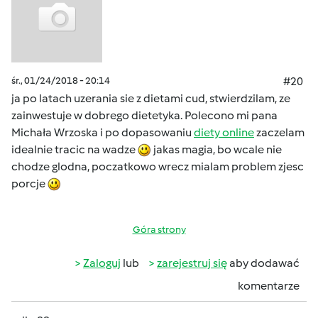
śr., 01/24/2018 - 20:14
#20
ja po latach uzerania sie z dietami cud, stwierdzilam, ze
zainwestuje w dobrego dietetyka. Polecono mi pana
Michała Wrzoska i po dopasowaniu
diety online
zaczelam
idealnie tracic na wadze
jakas magia, bo wcale nie
chodze glodna, poczatkowo wrecz mialam problem zjesc
porcje
Góra strony
Zaloguj
lub
zarejestruj się
aby dodawać
komentarze