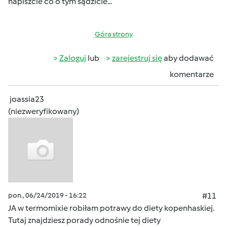
napiszcie co o tym sądzicie...
Góra strony
Zaloguj
lub
zarejestruj się
aby dodawać
komentarze
joassia23
(niezweryfikowany)
pon., 06/24/2019 - 16:22
#11
JA w termomixie robiłam potrawy do diety kopenhaskiej.
Tutaj znajdziesz porady odnośnie tej diety