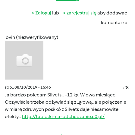
Zaloguj
lub
zarejestruj się
aby dodawać
komentarze
ovin (niezweryfikowany)
sob., 08/10/2019 - 15:46
#8
Ja bardzo polecam SIlvets... -12 kg. W dwa miesiące.
Oczywiście trzeba odżywiać się z ,,głową,, ale połączenie
w miarę zdruwych posiłkó z Silvets daje niesamowite
efekty...
http://tabletki-na-odchudzanie.c0.pl/