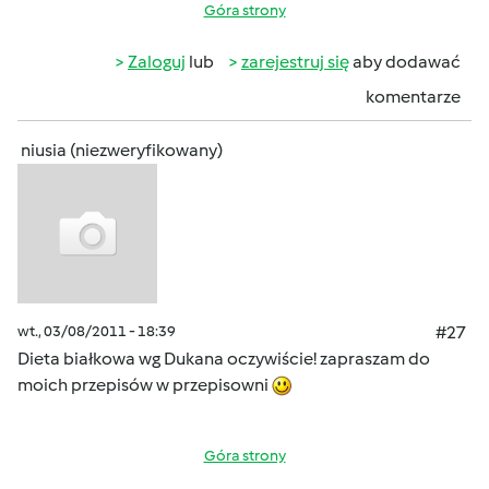
Góra strony
Zaloguj
lub
zarejestruj się
aby dodawać
komentarze
niusia (niezweryfikowany)
wt., 03/08/2011 - 18:39
#27
Dieta białkowa wg Dukana oczywiście! zapraszam do
moich przepisów w przepisowni
Góra strony