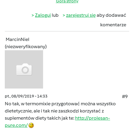
Góra strony
Zaloguj
lub
zarejestruj się
aby dodawać
komentarze
MarcinNiel
(niezweryfikowany)
pt., 08/09/2019 - 14:33
#9
No tak, w termomixie przygotować można wszystko
dietetycznie, ale i tak nie zaszkodzi korzystać z
suplementów diety takich jak te:
http://prolesan-
pure.com/