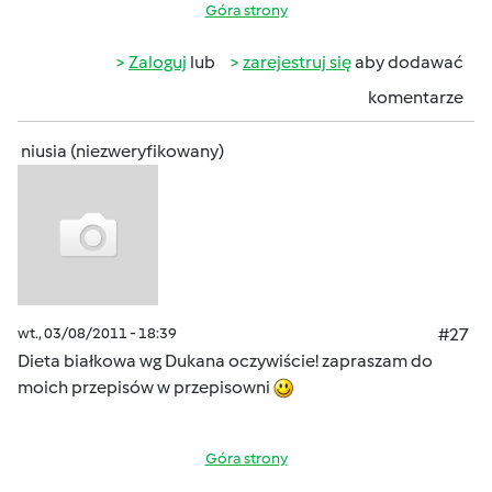
Góra strony
Zaloguj
lub
zarejestruj się
aby dodawać
komentarze
niusia (niezweryfikowany)
wt., 03/08/2011 - 18:39
#27
Dieta białkowa wg Dukana oczywiście! zapraszam do
moich przepisów w przepisowni
Góra strony