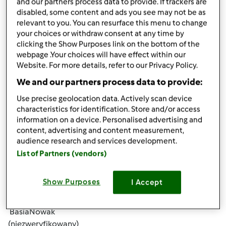
and our partners process data to provide. If trackers are
disabled, some content and ads you see may not be as
relevant to you. You can resurface this menu to change
your choices or withdraw consent at any time by
clicking the Show Purposes link on the bottom of the
webpage .Your choices will have effect within our
Website. For more details, refer to our Privacy Policy.
śr., 11/20/2019 - 01:04
#4
We and our partners process data to provide:
troche porad w sprawie odchudzania znajdziesz tu :
Use precise geolocation data. Actively scan device
https://euphorer.com/pl/vanefist-neo
Są różne sposoby,
characteristics for identification. Store and/or access
warto wiedziec
information on a device. Personalised advertising and
content, advertising and content measurement,
audience research and services development.
Góra strony
List of Partners (vendors)
Zaloguj
lub
zarejestruj się
aby dodawać
Show Purposes
I Accept
komentarze
BasiaNowak
(niezweryfikowany)