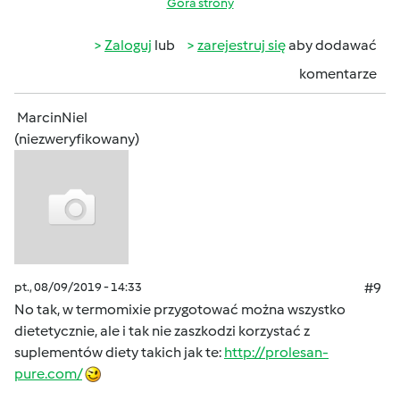
Góra strony
Zaloguj
lub
zarejestruj się
aby dodawać
komentarze
MarcinNiel
(niezweryfikowany)
pt., 08/09/2019 - 14:33
#9
No tak, w termomixie przygotować można wszystko
dietetycznie, ale i tak nie zaszkodzi korzystać z
suplementów diety takich jak te:
http://prolesan-
pure.com/