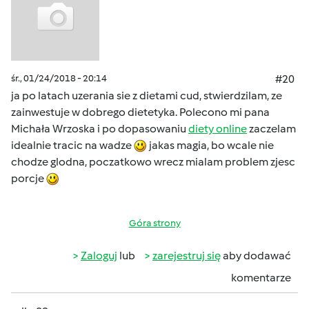
śr., 01/24/2018 - 20:14
#20
ja po latach uzerania sie z dietami cud, stwierdzilam, ze
zainwestuje w dobrego dietetyka. Polecono mi pana
Michała Wrzoska i po dopasowaniu
diety online
zaczelam
idealnie tracic na wadze
jakas magia, bo wcale nie
chodze glodna, poczatkowo wrecz mialam problem zjesc
porcje
Góra strony
Zaloguj
lub
zarejestruj się
aby dodawać
komentarze