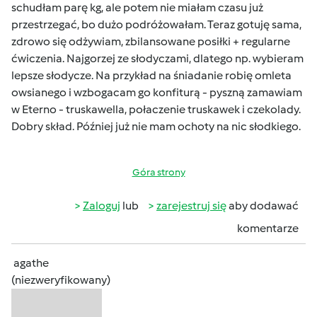
schudłam parę kg, ale potem nie miałam czasu już
przestrzegać, bo dużo podróżowałam. Teraz gotuję sama,
zdrowo się odżywiam, zbilansowane posiłki + regularne
ćwiczenia. Najgorzej ze słodyczami, dlatego np. wybieram
lepsze słodycze. Na przykład na śniadanie robię omleta
owsianego i wzbogacam go konfiturą - pyszną zamawiam
w Eterno - truskawella, połaczenie truskawek i czekolady.
Dobry skład. Później już nie mam ochoty na nic słodkiego.
Góra strony
Zaloguj
lub
zarejestruj się
aby dodawać
komentarze
agathe
(niezweryfikowany)