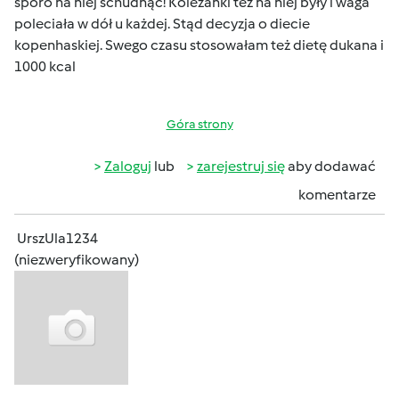
sporo na niej schudnąć! Koleżanki tez na niej były i waga
poleciała w dół u każdej. Stąd decyzja o diecie
kopenhaskiej. Swego czasu stosowałam też dietę dukana i
1000 kcal
Góra strony
Zaloguj
lub
zarejestruj się
aby dodawać
komentarze
UrszUla1234
(niezweryfikowany)