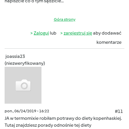
napiszcie co o tym sądzicie...
Góra strony
Zaloguj
lub
zarejestruj się
aby dodawać
komentarze
joassia23
(niezweryfikowany)
pon., 06/24/2019 - 16:22
#11
JA w termomixie robiłam potrawy do diety kopenhaskiej.
Tutaj znajdziesz porady odnośnie tej diety