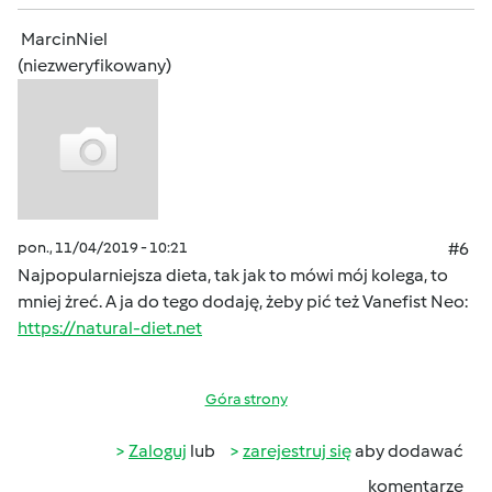
MarcinNiel
(niezweryfikowany)
pon., 11/04/2019 - 10:21
#6
Najpopularniejsza dieta, tak jak to mówi mój kolega, to
mniej żreć. A ja do tego dodaję, żeby pić też Vanefist Neo:
https://natural-diet.net
Góra strony
Zaloguj
lub
zarejestruj się
aby dodawać
komentarze