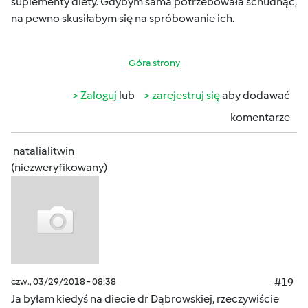
suplementy diety. Gdybym sama potrzebowała schudnąć,
na pewno skusiłabym się na spróbowanie ich.
Góra strony
Zaloguj
lub
zarejestruj się
aby dodawać
komentarze
natalialitwin
(niezweryfikowany)
czw., 03/29/2018 - 08:38
#19
Ja byłam kiedyś na diecie dr Dąbrowskiej, rzeczywiście