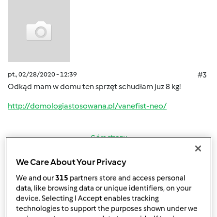
pt., 02/28/2020 - 12:39
#3
Odkąd mam w domu ten sprzęt schudłam juz 8 kg!
http://domologiastosowana.pl/vanefist-neo/
Góra strony
Zaloguj
lub
zarejestruj się
aby dodawać
We Care About Your Privacy
komentarze
We and our
315
partners store and access personal
data, like browsing data or unique identifiers, on your
device. Selecting I Accept enables tracking
Anonim
technologies to support the purposes shown under we
(niezweryfikowany)