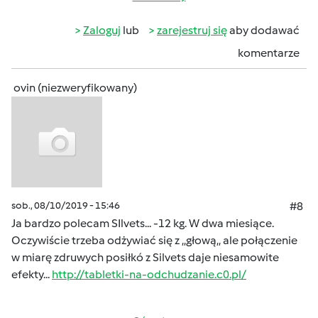
Zaloguj
lub
zarejestruj się
aby dodawać
komentarze
ovin (niezweryfikowany)
sob., 08/10/2019 - 15:46
#8
Ja bardzo polecam SIlvets... -12 kg. W dwa miesiące.
Oczywiście trzeba odżywiać się z ,,głową,, ale połączenie
w miarę zdruwych posiłkó z Silvets daje niesamowite
efekty...
http://tabletki-na-odchudzanie.c0.pl/