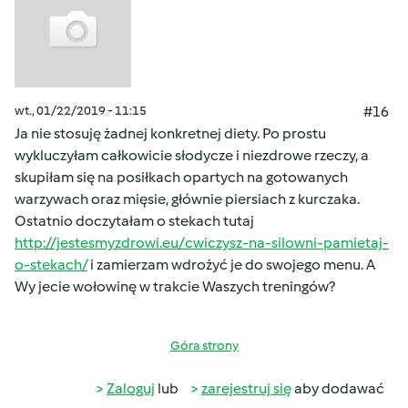
wt., 01/22/2019 - 11:15
#16
Ja nie stosuję żadnej konkretnej diety. Po prostu
wykluczyłam całkowicie słodycze i niezdrowe rzeczy, a
skupiłam się na posiłkach opartych na gotowanych
warzywach oraz mięsie, głównie piersiach z kurczaka.
Ostatnio doczytałam o stekach tutaj
http://jestesmyzdrowi.eu/cwiczysz-na-silowni-pamietaj-
o-stekach/
i zamierzam wdrożyć je do swojego menu. A
Wy jecie wołowinę w trakcie Waszych treningów?
Góra strony
Zaloguj
lub
zarejestruj się
aby dodawać