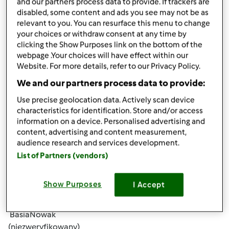
and our partners process data to provide. If trackers are
disabled, some content and ads you see may not be as
relevant to you. You can resurface this menu to change
your choices or withdraw consent at any time by
clicking the Show Purposes link on the bottom of the
webpage .Your choices will have effect within our
Website. For more details, refer to our Privacy Policy.
śr., 11/20/2019 - 01:04
#4
We and our partners process data to provide:
troche porad w sprawie odchudzania znajdziesz tu :
Use precise geolocation data. Actively scan device
https://euphorer.com/pl/vanefist-neo
Są różne sposoby,
characteristics for identification. Store and/or access
warto wiedziec
information on a device. Personalised advertising and
content, advertising and content measurement,
audience research and services development.
Góra strony
List of Partners (vendors)
Zaloguj
lub
zarejestruj się
aby dodawać
Show Purposes
I Accept
komentarze
BasiaNowak
(niezweryfikowany)