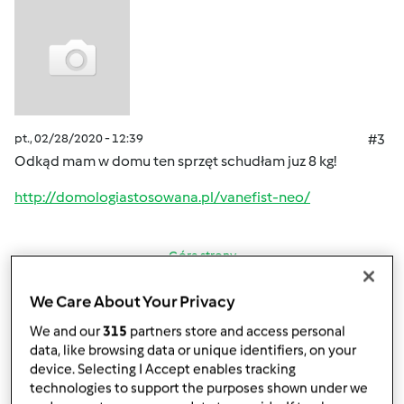
pt., 02/28/2020 - 12:39
#3
Odkąd mam w domu ten sprzęt schudłam juz 8 kg!
http://domologiastosowana.pl/vanefist-neo/
Góra strony
Zaloguj
lub
zarejestruj się
aby dodawać
We Care About Your Privacy
komentarze
We and our
315
partners store and access personal
data, like browsing data or unique identifiers, on your
device. Selecting I Accept enables tracking
Anonim
technologies to support the purposes shown under we
(niezweryfikowany)