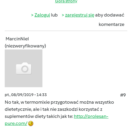
Góra strony
Zaloguj
lub
zarejestruj się
aby dodawać
komentarze
MarcinNiel
(niezweryfikowany)
pt., 08/09/2019 - 14:33
#9
No tak, w termomixie przygotować można wszystko
dietetycznie, ale i tak nie zaszkodzi korzystać z
suplementów diety takich jak te:
http://prolesan-
pure.com/