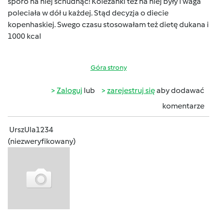
sporo na niej schudnąć! Koleżanki tez na niej były i waga
poleciała w dół u każdej. Stąd decyzja o diecie
kopenhaskiej. Swego czasu stosowałam też dietę dukana i
1000 kcal
Góra strony
Zaloguj
lub
zarejestruj się
aby dodawać
komentarze
UrszUla1234
(niezweryfikowany)