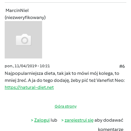
MarcinNiel
(niezweryfikowany)
pon., 11/04/2019 - 10:21
#6
Najpopularniejsza dieta, tak jak to mówi mój kolega, to
mniej żreć. A ja do tego dodaję, żeby pić też Vanefist Neo:
https://natural-diet.net
Góra strony
Zaloguj
lub
zarejestruj się
aby dodawać
komentarze