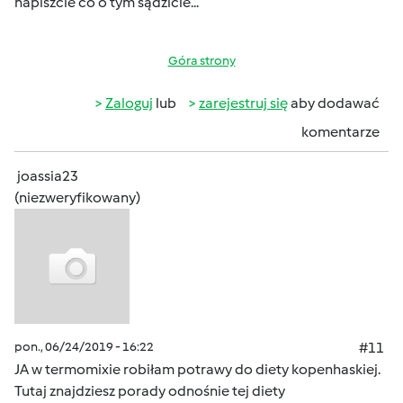
napiszcie co o tym sądzicie...
Góra strony
Zaloguj
lub
zarejestruj się
aby dodawać
komentarze
joassia23
(niezweryfikowany)
pon., 06/24/2019 - 16:22
#11
JA w termomixie robiłam potrawy do diety kopenhaskiej.
Tutaj znajdziesz porady odnośnie tej diety