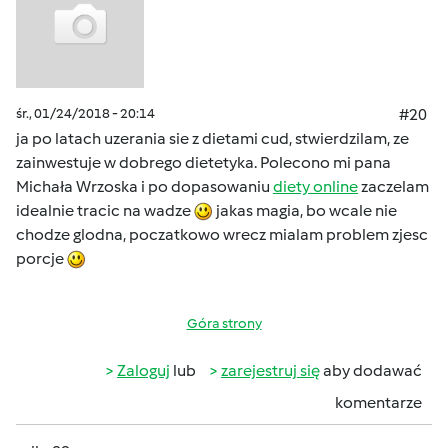
śr., 01/24/2018 - 20:14
#20
ja po latach uzerania sie z dietami cud, stwierdzilam, ze
zainwestuje w dobrego dietetyka. Polecono mi pana
Michała Wrzoska i po dopasowaniu
diety online
zaczelam
idealnie tracic na wadze
jakas magia, bo wcale nie
chodze glodna, poczatkowo wrecz mialam problem zjesc
porcje
Góra strony
Zaloguj
lub
zarejestruj się
aby dodawać
komentarze