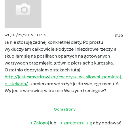
wt., 01/22/2019 - 11:15
#16
Ja nie stosuję żadnej konkretnej diety. Po prostu
wykluczyłam całkowicie słodycze i niezdrowe rzeczy, a
skupiłam się na posiłkach opartych na gotowanych
warzywach oraz mięsie, głównie piersiach z kurczaka.
Ostatnio doczytałam o stekach tutaj
http://jestesmyzdrowi.eu/cwiczysz-na-silowni-pamietaj-
o-stekach/
i zamierzam wdrożyć je do swojego menu. A
Wy jecie wołowinę w trakcie Waszych treningów?
Góra strony
Zaloguj
lub
zarejestruj się
aby dodawać