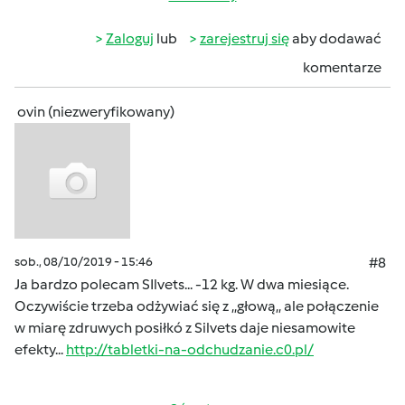
Zaloguj
lub
zarejestruj się
aby dodawać
komentarze
ovin (niezweryfikowany)
sob., 08/10/2019 - 15:46
#8
Ja bardzo polecam SIlvets... -12 kg. W dwa miesiące.
Oczywiście trzeba odżywiać się z ,,głową,, ale połączenie
w miarę zdruwych posiłkó z Silvets daje niesamowite
efekty...
http://tabletki-na-odchudzanie.c0.pl/