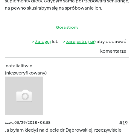
suplementy diety. Gdybym sama potrzebowała schudnąć,
na pewno skusiłabym się na spróbowanie ich.
Góra strony
Zaloguj
lub
zarejestruj się
aby dodawać
komentarze
natalialitwin
(niezweryfikowany)
czw., 03/29/2018 - 08:38
#19
Ja byłam kiedyś na diecie dr Dąbrowskiej, rzeczywiście