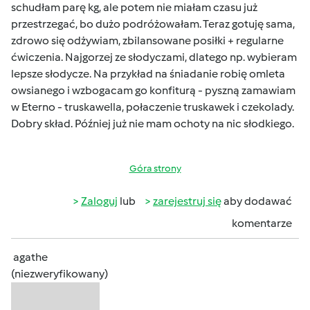
schudłam parę kg, ale potem nie miałam czasu już
przestrzegać, bo dużo podróżowałam. Teraz gotuję sama,
zdrowo się odżywiam, zbilansowane posiłki + regularne
ćwiczenia. Najgorzej ze słodyczami, dlatego np. wybieram
lepsze słodycze. Na przykład na śniadanie robię omleta
owsianego i wzbogacam go konfiturą - pyszną zamawiam
w Eterno - truskawella, połaczenie truskawek i czekolady.
Dobry skład. Później już nie mam ochoty na nic słodkiego.
Góra strony
Zaloguj
lub
zarejestruj się
aby dodawać
komentarze
agathe
(niezweryfikowany)