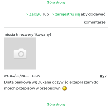
Góra strony
Zaloguj
lub
zarejestruj się
aby dodawać
komentarze
niusia (niezweryfikowany)
wt., 03/08/2011 - 18:39
#27
Dieta białkowa wg Dukana oczywiście! zapraszam do
moich przepisów w przepisowni
Góra strony