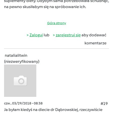
suplementy diety. Gdybym sama potrzebowała schudnąć,
na pewno skusiłabym się na spróbowanie ich.
Góra strony
Zaloguj
lub
zarejestruj się
aby dodawać
komentarze
natalialitwin
(niezweryfikowany)
czw., 03/29/2018 - 08:38
#19
Ja byłam kiedyś na diecie dr Dąbrowskiej, rzeczywiście