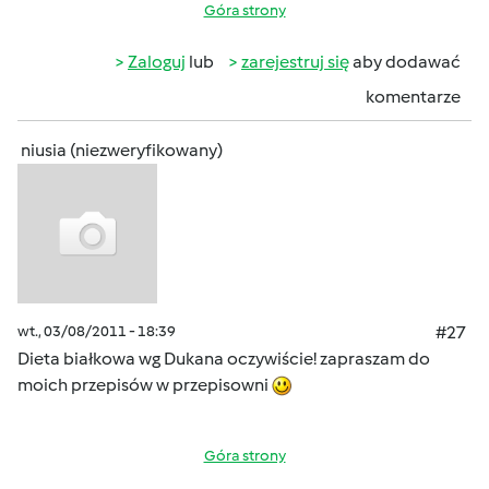
Góra strony
Zaloguj
lub
zarejestruj się
aby dodawać
komentarze
niusia (niezweryfikowany)
wt., 03/08/2011 - 18:39
#27
Dieta białkowa wg Dukana oczywiście! zapraszam do
moich przepisów w przepisowni
Góra strony