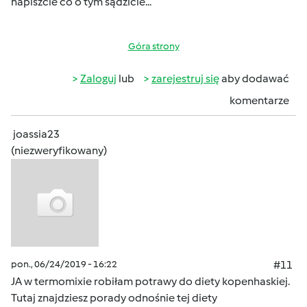
napiszcie co o tym sądzicie...
Góra strony
Zaloguj
lub
zarejestruj się
aby dodawać
komentarze
joassia23
(niezweryfikowany)
pon., 06/24/2019 - 16:22
#11
JA w termomixie robiłam potrawy do diety kopenhaskiej.
Tutaj znajdziesz porady odnośnie tej diety