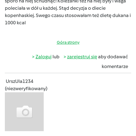
sporo na niej schudnąć! Koleżanki tez na niej były i waga
poleciała w dół u każdej. Stąd decyzja o diecie
kopenhaskiej. Swego czasu stosowałam też dietę dukana i
1000 kcal
Góra strony
Zaloguj
lub
zarejestruj się
aby dodawać
komentarze
UrszUla1234
(niezweryfikowany)