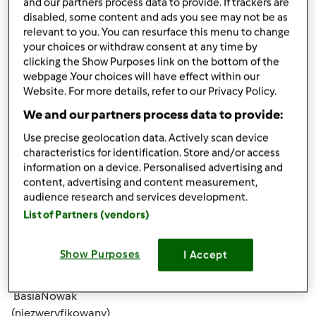
and our partners process data to provide. If trackers are
disabled, some content and ads you see may not be as
relevant to you. You can resurface this menu to change
your choices or withdraw consent at any time by
clicking the Show Purposes link on the bottom of the
webpage .Your choices will have effect within our
Website. For more details, refer to our Privacy Policy.
śr., 11/20/2019 - 01:04
#4
We and our partners process data to provide:
troche porad w sprawie odchudzania znajdziesz tu :
Use precise geolocation data. Actively scan device
https://euphorer.com/pl/vanefist-neo
Są różne sposoby,
characteristics for identification. Store and/or access
warto wiedziec
information on a device. Personalised advertising and
content, advertising and content measurement,
audience research and services development.
Góra strony
List of Partners (vendors)
Zaloguj
lub
zarejestruj się
aby dodawać
Show Purposes
I Accept
komentarze
BasiaNowak
(niezweryfikowany)