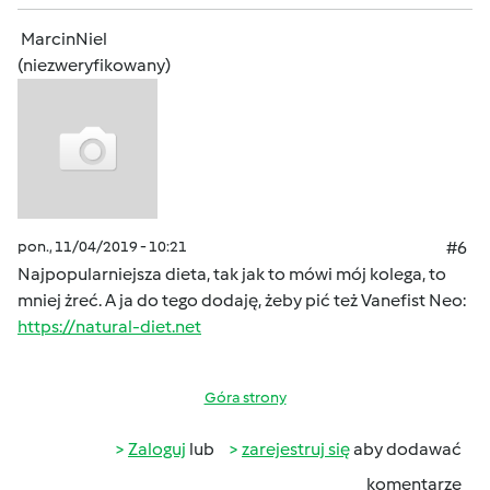
MarcinNiel
(niezweryfikowany)
pon., 11/04/2019 - 10:21
#6
Najpopularniejsza dieta, tak jak to mówi mój kolega, to
mniej żreć. A ja do tego dodaję, żeby pić też Vanefist Neo:
https://natural-diet.net
Góra strony
Zaloguj
lub
zarejestruj się
aby dodawać
komentarze