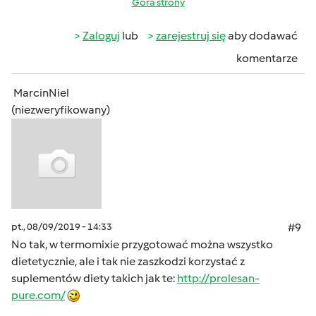
Góra strony
Zaloguj
lub
zarejestruj się
aby dodawać
komentarze
MarcinNiel
(niezweryfikowany)
pt., 08/09/2019 - 14:33
#9
No tak, w termomixie przygotować można wszystko
dietetycznie, ale i tak nie zaszkodzi korzystać z
suplementów diety takich jak te:
http://prolesan-
pure.com/