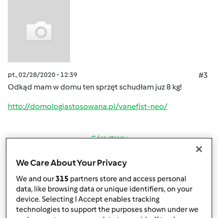
pt., 02/28/2020 - 12:39
#3
Odkąd mam w domu ten sprzęt schudłam juz 8 kg!
http://domologiastosowana.pl/vanefist-neo/
Góra strony
Zaloguj
lub
zarejestruj się
aby dodawać
We Care About Your Privacy
komentarze
We and our
315
partners store and access personal
data, like browsing data or unique identifiers, on your
device. Selecting I Accept enables tracking
Anonim
technologies to support the purposes shown under we
(niezweryfikowany)