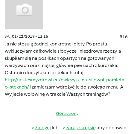
wt., 01/22/2019 - 11:15
#16
Ja nie stosuję żadnej konkretnej diety. Po prostu
wykluczyłam całkowicie słodycze i niezdrowe rzeczy, a
skupiłam się na posiłkach opartych na gotowanych
warzywach oraz mięsie, głównie piersiach z kurczaka.
Ostatnio doczytałam o stekach tutaj
http://jestesmyzdrowi.eu/cwiczysz-na-silowni-pamietaj-
o-stekach/
i zamierzam wdrożyć je do swojego menu. A
Wy jecie wołowinę w trakcie Waszych treningów?
Góra strony
Zaloguj
lub
zarejestruj się
aby dodawać