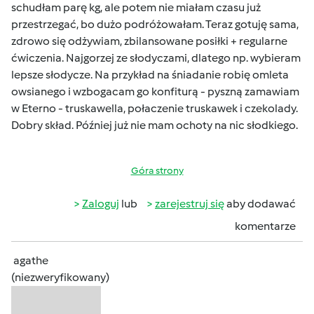
schudłam parę kg, ale potem nie miałam czasu już
przestrzegać, bo dużo podróżowałam. Teraz gotuję sama,
zdrowo się odżywiam, zbilansowane posiłki + regularne
ćwiczenia. Najgorzej ze słodyczami, dlatego np. wybieram
lepsze słodycze. Na przykład na śniadanie robię omleta
owsianego i wzbogacam go konfiturą - pyszną zamawiam
w Eterno - truskawella, połaczenie truskawek i czekolady.
Dobry skład. Później już nie mam ochoty na nic słodkiego.
Góra strony
Zaloguj
lub
zarejestruj się
aby dodawać
komentarze
agathe
(niezweryfikowany)