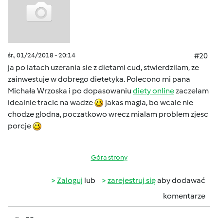
śr., 01/24/2018 - 20:14
#20
ja po latach uzerania sie z dietami cud, stwierdzilam, ze
zainwestuje w dobrego dietetyka. Polecono mi pana
Michała Wrzoska i po dopasowaniu
diety online
zaczelam
idealnie tracic na wadze
jakas magia, bo wcale nie
chodze glodna, poczatkowo wrecz mialam problem zjesc
porcje
Góra strony
Zaloguj
lub
zarejestruj się
aby dodawać
komentarze