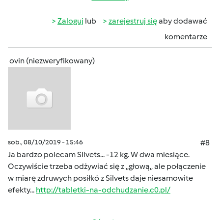
Zaloguj
lub
zarejestruj się
aby dodawać
komentarze
ovin (niezweryfikowany)
sob., 08/10/2019 - 15:46
#8
Ja bardzo polecam SIlvets... -12 kg. W dwa miesiące.
Oczywiście trzeba odżywiać się z ,,głową,, ale połączenie
w miarę zdruwych posiłkó z Silvets daje niesamowite
efekty...
http://tabletki-na-odchudzanie.c0.pl/