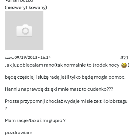
Anna Toczko
(niezweryfikowany)
czw., 09/19/2013 - 16:14
#21
Jak juz obiecalam rano(tak normalnie to środek nocy
)
będę częściej i służę radą jeśli tylko będę mogła pomoc.
Hanniu naprawdę dzięki mnie masz to cudenko???
Prosze przypomnij chociaż wydaje mi sie ze z Kołobrzegu
?
Mam racje?bo aż mi głupio ?
pozdrawiam