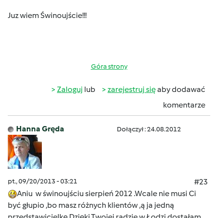
Juz wiem Świnoujście!!!
Góra strony
Zaloguj
lub
zarejestruj się
aby dodawać
komentarze
Hanna Gręda
Dołączył : 24.08.2012
pt., 09/20/2013 - 03:21
#23
Aniu w świnoujściu sierpień 2012 .Wcale nie musi Ci
być głupio ,bo masz różnych klientów ,ą ja jedną
przedstawicielkę.Dzięki Twojej radzie w Łodzi dostałam