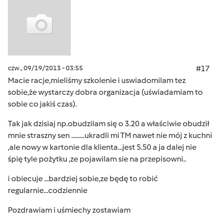
czw., 09/19/2013 - 03:55
#17
Macie racje,mieliśmy szkolenie i uswiadomilam tez
sobie,że wystarczy dobra organizacja (uświadamiam to
sobie co jakiś czas).
Tak jak dzisiaj np.obudzilam się o 3.20 a właściwie obudził
mnie straszny sen .........ukradli mi TM nawet nie mój z kuchni
,ale nowy w kartonie dla klienta...jest 5.50 a ja dalej nie
śpię tyle pożytku ,ze pojawilam sie na przepisowni..
i obiecuje ...bardziej sobie,ze będę to robić
regularnie...codziennie
Pozdrawiam i uśmiechy zostawiam