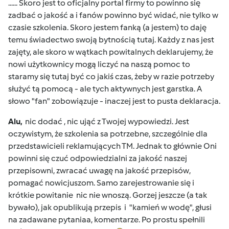
...... Skoro jest to oficjalny portal firmy to powinno się
zadbać o jakość a i fanów powinno być widać, nie tylko w
czasie szkolenia. Skoro jestem fanką (a jestem) to daję
temu świadectwo swoją bytnością tutaj. Każdy z nas jest
zajęty, ale skoro w wątkach powitalnych deklarujemy, że
nowi użytkownicy mogą liczyć na naszą pomoc to
staramy się tutaj być co jakiś czas, żeby w razie potrzeby
służyć tą pomocą - ale tych aktywnych jest garstka. A
słowo "fan" zobowiązuje - inaczej jest to pusta deklaracja.
Alu,
nic dodać , nic ująć z Twojej wypowiedzi. Jest
oczywistym, że szkolenia sa potrzebne, szczególnie dla
przedstawicieli reklamujących TM. Jednak to głównie Oni
powinni się czuć odpowiedzialni za jakość naszej
przepisowni, zwracać uwagę na jakość przepisów,
pomagać nowicjuszom. Samo zarejestrowanie się i
krótkie powitanie nic nie wnoszą. Gorzej jeszcze (a tak
bywało), jak opublikują przepis i "kamień w wodę", głusi
na zadawane pytaniaa, komentarze. Po prostu spełnili