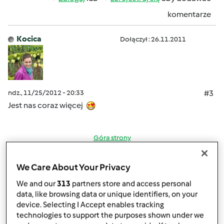
komentarze
Kocica
Dołączył : 26.11.2011
ndz., 11/25/2012 - 20:33
#3
Jest nas coraz więcej
Góra strony
Zaloguj
lub
zarejestruj się
aby dodawać
We Care About Your Privacy
komentarze
We and our
313
partners store and access personal
data, like browsing data or unique identifiers, on your
kara (niezweryfikowany)
device. Selecting I Accept enables tracking
technologies to support the purposes shown under we