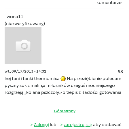
komentarze
iwona11
(niezweryfikowany)
wt., 09/17/2013 - 14:02
#8
hej fani i fanki thermomixa
Na przeziębienie polecam
pyszny sok z malin,a miłosników czegoś mocniejszego
rozgrzeją ,,kolana pszczoły,,-przepis z Radości gotowania
Góra strony
Zaloguj
lub
zarejestruj się
aby dodawać