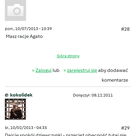
pon., 10/07/2013 - 10:39
#28
Masz racje Agato
Góra strony
Zaloguj
lub
zarejestruj się
aby dodawać
komentarze
kokolidek
Dołączył : 08.12.2011
śr., 10/02/2013 - 04:35
#29
Dajcie spokój dziewczynki - przecież obecność tutaj nie