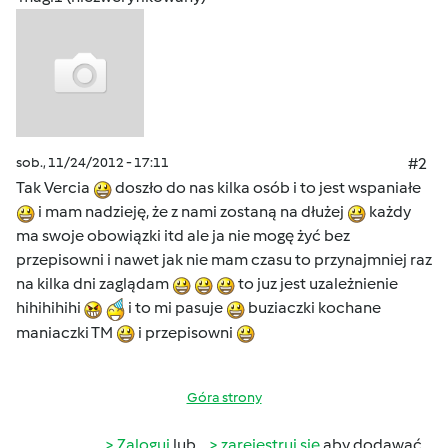
sob., 11/24/2012 - 17:11
#2
Tak Vercia
doszło do nas kilka osób i to jest wspaniałe
i mam nadzieję, że z nami zostaną na dłużej
każdy
ma swoje obowiązki itd ale ja nie mogę żyć bez
przepisowni i nawet jak nie mam czasu to przynajmniej raz
na kilka dni zaglądam
to juz jest uzależnienie
hihihihihi
i to mi pasuje
buziaczki kochane
maniaczki TM
i przepisowni
Góra strony
Zaloguj
lub
zarejestruj się
aby dodawać