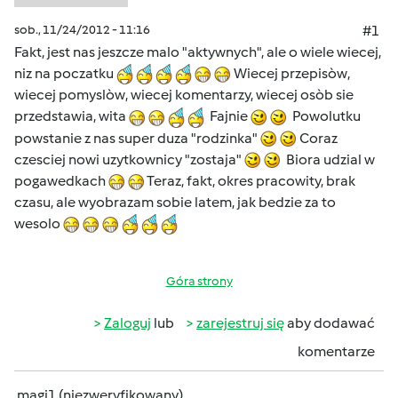
sob., 11/24/2012 - 11:16
#1
Fakt, jest nas jeszcze malo "aktywnych", ale o wiele wiecej,
niz na poczatku
Wiecej przepisòw,
wiecej pomyslòw, wiecej komentarzy, wiecej osòb sie
przedstawia, wita
Fajnie
Powolutku
powstanie z nas super duza "rodzinka"
Coraz
czesciej nowi uzytkownicy "zostaja"
Biora udzial w
pogawedkach
Teraz, fakt, okres pracowity, brak
czasu, ale wyobrazam sobie latem, jak bedzie za to
wesolo
Góra strony
Zaloguj
lub
zarejestruj się
aby dodawać
komentarze
magi1 (niezweryfikowany)