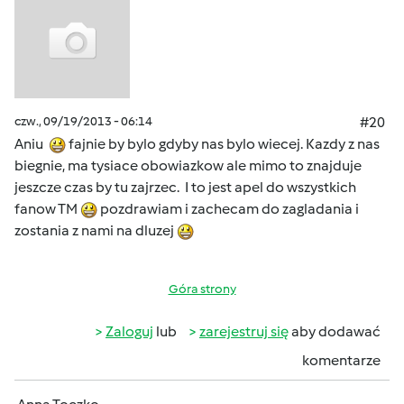
czw., 09/19/2013 - 06:14
#20
Aniu
fajnie by bylo gdyby nas bylo wiecej. Kazdy z nas
biegnie, ma tysiace obowiazkow ale mimo to znajduje
jeszcze czas by tu zajrzec. I to jest apel do wszystkich
fanow TM
pozdrawiam i zachecam do zagladania i
zostania z nami na dluzej
Góra strony
Zaloguj
lub
zarejestruj się
aby dodawać
komentarze