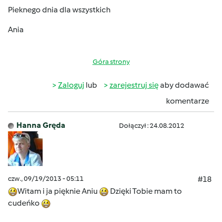
Pieknego dnia dla wszystkich
Ania
Góra strony
Zaloguj
lub
zarejestruj się
aby dodawać
komentarze
Hanna Gręda
Dołączył : 24.08.2012
czw., 09/19/2013 - 05:11
#18
Witam i ja pięknie Aniu
Dzięki Tobie mam to
cudeńko