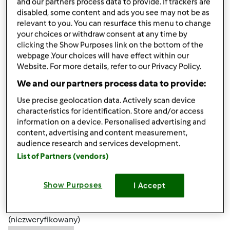
and our partners process data to provide. If trackers are
disabled, some content and ads you see may not be as
relevant to you. You can resurface this menu to change
your choices or withdraw consent at any time by
clicking the Show Purposes link on the bottom of the
webpage .Your choices will have effect within our
wt., 01/01/2013 - 15:02
#4
Website. For more details, refer to our Privacy Policy.
własnie zwiedzam układ forum,nie wiem czy do tego
We and our partners process data to provide:
wątku wrócę ,ale po forum będę się kręcić
Use precise geolocation data. Actively scan device
pozdr k
characteristics for identification. Store and/or access
information on a device. Personalised advertising and
content, advertising and content measurement,
Góra strony
audience research and services development.
List of Partners (vendors)
Zaloguj
lub
zarejestruj się
aby dodawać
komentarze
Show Purposes
I Accept
Anna Toczko
(niezweryfikowany)