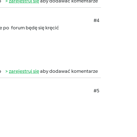
b
zarejestruj się
aby dodawać komentarze
#4
e po forum będę się kręcić
b
zarejestruj się
aby dodawać komentarze
#5