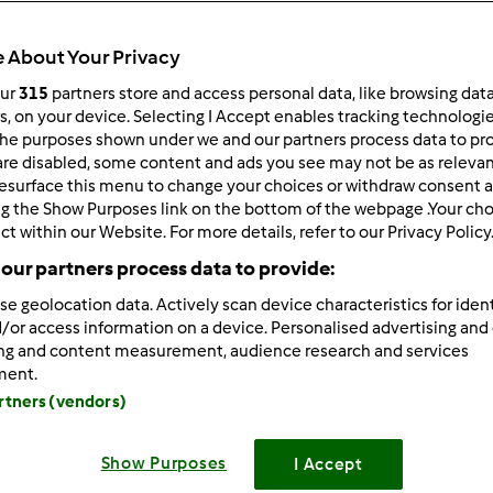
 About Your Privacy
our
315
partners store and access personal data, like browsing dat
 po:
Wyników na stronę:
rs, on your device. Selecting I Accept enables tracking technologi
he purposes shown under we and our partners process data to prov
owsze wyniki
10
are disabled, some content and ads you see may not be as relevan
esurface this menu to change your choices or withdraw consent a
ng the Show Purposes link on the bottom of the webpage .Your choi
ct within our Website. For more details, refer to our Privacy Policy
our partners process data to provide:
se geolocation data. Actively scan device characteristics for ident
1/24/2012 - 11:16
/or access information on a device. Personalised advertising and
jest nas jeszcze malo "aktywnych", ale o wiele wiecej, niz na po
ing and content measurement, audience research and services
 pomyslòw, wiecej komentarzy, wiecej osòb sie przedstawia, w
ment.
nie z nas super duza "rodzinka"
Coraz czesciej nowi uzy
artners (vendors)
wedkach
Teraz, fakt, okres pracowity, brak czasu, ale wy
Show Purposes
I Accept