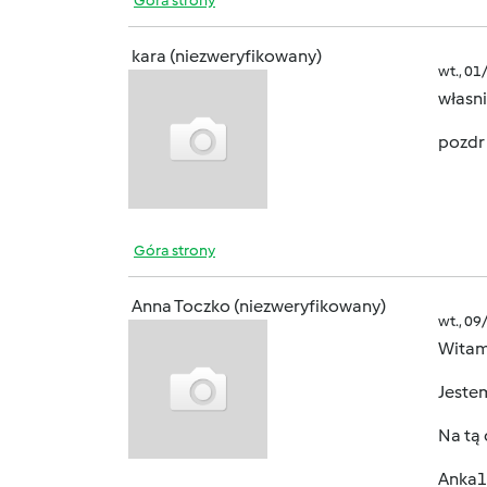
Góra strony
kara (niezweryfikowany)
wt., 01
własn
pozdr
Góra strony
Anna Toczko (niezweryfikowany)
wt., 09
Witam
Jeste
Na tą
Anka1