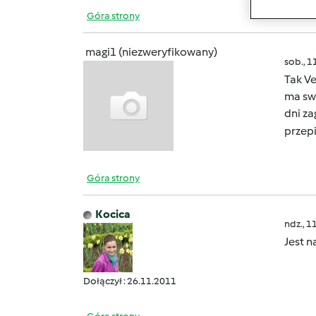
Góra strony
magi1 (niezweryfikowany)
sob., 1
Tak V
ma swo
dni z
przep
Góra strony
Kocica
ndz., 1
Jest n
Dołączył : 26.11.2011