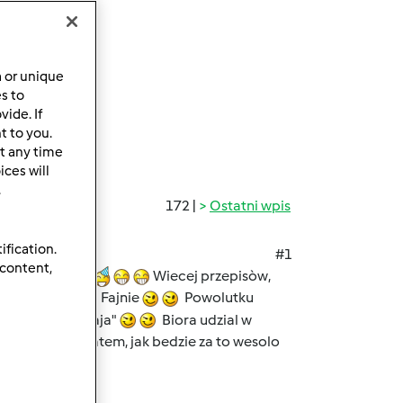
a or unique
es to
ide. If
t to you.
t any time
ces will
.
172 |
Ostatni wpis
ification.
#1
 content,
czatku
Wiecej przepisòw,
ita
Fajnie
Powolutku
tkownicy "zostaja"
Biora udzial w
obrazam sobie latem, jak bedzie za to wesolo