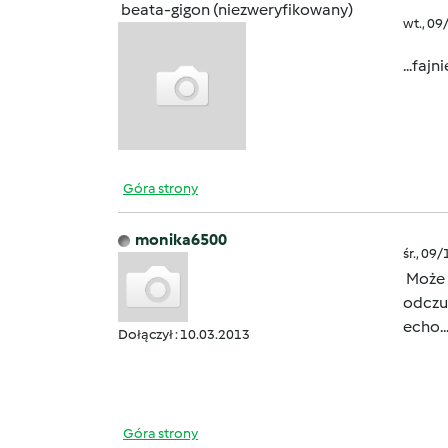
beata-gigon (niezweryfikowany)
wt., 09
...fajn
Góra strony
monika6500
śr., 09
Może f
odczuć
echo..
Dołączył : 10.03.2013
Góra strony