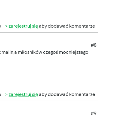
b
zarejestruj się
aby dodawać komentarze
#8
z malin,a miłosników czegoś mocniejszego
b
zarejestruj się
aby dodawać komentarze
#9