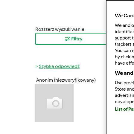
We Care
We and 
Rozszerz wyszukiwanie
Sortuj
identifie
support t
Filtry
Najn
trackers 
You can r
by clicki
have effe
Szybka odpowiedź
We and 
Anonim (niezweryfikowany)
Use preci
sob., 1
Store and
Fakt, 
advertis
wiecej
develop
powsta
List of P
poga