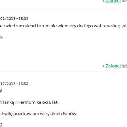
Zaloguj
lu
/01/2013 - 15:02
ie zwiedzam układ forum,nie wiem czy do tego wątku wrócę ,al
 k
Zaloguj
lu
/17/2013 - 13:53
!
m fanką THermomixa od 6 lat.
 chwilę pozdrawiam wszystkich Fanów.
2