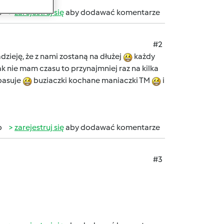
b
zarejestruj się
aby dodawać komentarze
#2
zieję, że z nami zostaną na dłużej
każdy
ak nie mam czasu to przynajmniej raz na kilka
 pasuje
buziaczki kochane maniaczki TM
i
b
zarejestruj się
aby dodawać komentarze
#3