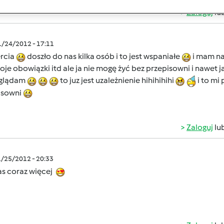
Zaloguj
lu
1/24/2012 - 17:11
ercia
doszło do nas kilka osób i to jest wspaniałe
i mam nad
je obowiązki itd ale ja nie mogę żyć bez przepisowni i nawet j
aglądam
to juz jest uzależnienie hihihihihi
i to mi
isowni
Zaloguj
lu
1/25/2012 - 20:33
as coraz więcej