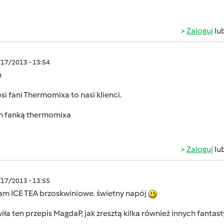
Zaloguj
lu
/17/2013 - 13:54
m
si fani Thermomixa to nasi klienci.
m fanką thermomixa
Zaloguj
lu
/17/2013 - 13:55
am ICE TEA brzoskwiniowe. świetny napój
ła ten przepis MagdaP, jak zresztą kilka również innych fanta