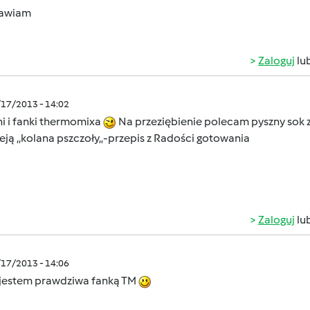
awiam
Zaloguj
lu
/17/2013 - 14:02
ni i fanki thermomixa
Na przeziębienie polecam pyszny sok 
eją ,,kolana pszczoły,,-przepis z Radości gotowania
Zaloguj
lu
/17/2013 - 14:06
ż jestem prawdziwa fanką TM