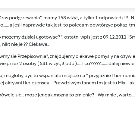
ac 2 slowa od siebie??? Zwykle lenistwo albo brak zainteresow
zas podgrzewania", mamy 158 wizyt, a tylko 1 odpowiedz!!!!! Ni
o,..... a jesli naprawde tak jest, to polecam powtòrzyc pokaz tm
mozemy dzisiaj ugotowac? ", ostatni wpis jest z 09.12.2011 ! Sm
, nikt nie je ?? Ciekawe..
wmy sie Przepisownia", znajdujemy ciekawe pomysly na ozywien
e przez 2 osoby ( 541 wizyt, 3 odp )..... i co?????........ dalej niewiele
, mogloby byc to wspaniale miejsce na " przyjaznie Thermomix
ej aktywni i kolezenscy. Prawdziwym fanem tm jest tu Mixi, ja
òwcie sie... moze jendak mozna to zmienic? Wg mnie , warto...