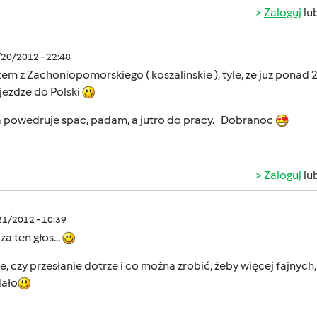
Zaloguj
lu
/20/2012 - 22:48
tem z Zachoniopomorskiego ( koszalinskie ), tyle, ze juz ponad
jezdze do Polski
 powedruje spac, padam, a jutro do pracy. Dobranoc
Zaloguj
lu
/21/2012 - 10:39
za ten głos...
e, czy przesłanie dotrze i co można zrobić, żeby więcej fajn
dało