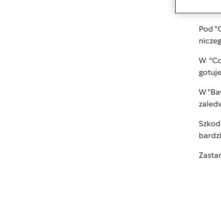
by dod
Pod "C
niczeg
W "Co 
gotuje
W "Ba
zaledwi
Szkoda
bardzi
Zastan