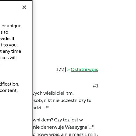
a or unique
es to
ide. If
t to you.
t any time
ces will
.
172 |
Ostatni wpis
ification.
#1
 content,
c tutaj prawdziwych wielbicieli tm.
aledwie innych osòb, nikt nie uczestniczy tu
 nic nie obchodzi.... !!!
 jedynym uzytkownikiem? Czy tez jest w
31...... " Czy nie denerwuje Was sygnal....",
czas przeczytac nowy wpis, a nie masz 1 min ,