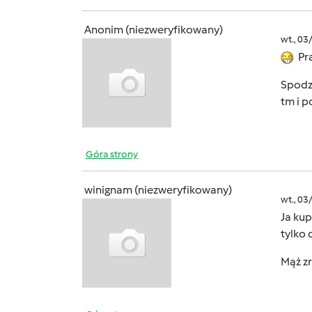
Anonim (niezweryfikowany)
wt., 03
Pr
Spodzi
tm i p
Góra strony
winignam (niezweryfikowany)
wt., 03
Ja kup
tylko 
Mąż zr