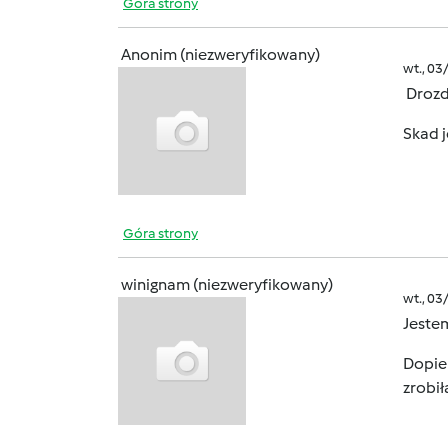
Góra strony
Anonim (niezweryfikowany)
wt., 03
Drozd
Skad j
Góra strony
winignam (niezweryfikowany)
wt., 03
Jeste
Dopier
zrobił