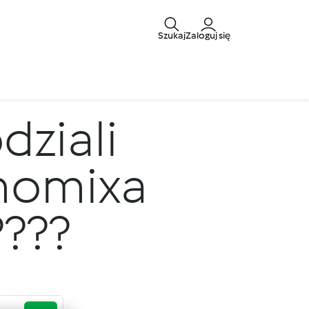
Szukaj
Zaloguj się
dziali
rmomixa
?????