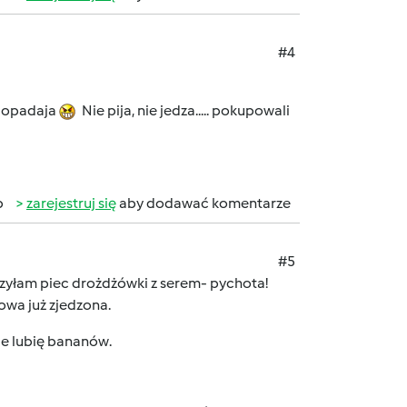
#4
ce opadaja
Nie pija, nie jedza..... pokupowali
b
zarejestruj się
aby dodawać komentarze
#5
ńczyłam piec drożdżówki z serem- pychota!
owa już zjedzona.
nie lubię bananów.