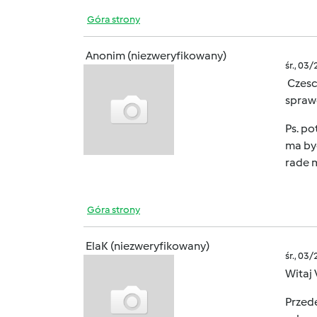
Góra strony
Anonim (niezweryfikowany)
śr., 03
Czesc 
sprawe
Ps. po
ma byc
rade 
Góra strony
ElaK (niezweryfikowany)
śr., 03
Witaj
Przede