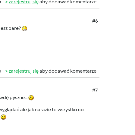
b
zarejestruj się
aby dodawać komentarze
#6
lesz pare?
b
zarejestruj się
aby dodawać komentarze
#7
dę pyszne...
yglądać ale jak narazie to wszystko co
e