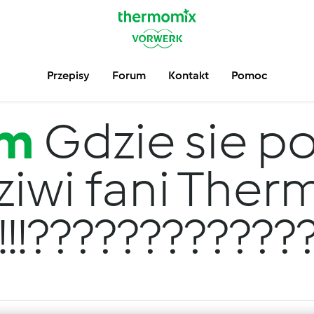
Przepisy
Forum
Kontakt
Pomoc
um
Gdzie sie po
iwi fani The
!!!!!!???????????