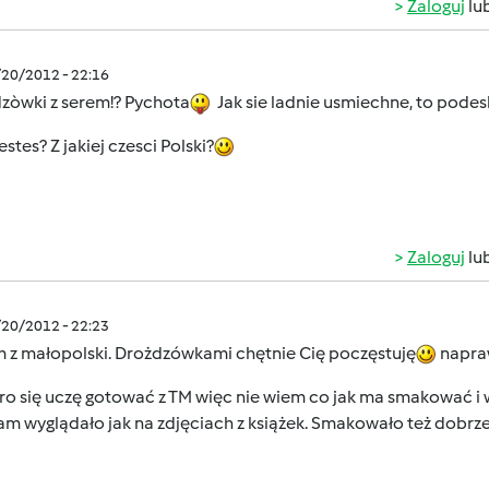
Zaloguj
lu
/20/2012 - 22:16
zòwki z serem!? Pychota
Jak sie ladnie usmiechne, to podes
estes? Z jakiej czesci Polski?
Zaloguj
lu
/20/2012 - 22:23
m z małopolski. Drożdzówkami chętnie Cię poczęstuję
napraw
o się uczę gotować z TM więc nie wiem co jak ma smakować i w
am wyglądało jak na zdjęciach z książek. Smakowało też dobrz