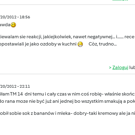
/20/2012 - 18:56
awda
ewalam sie reakcji, jakiejkolwiek, nawet negatywnej... i....... re
opostawiali je jako ozdoby w kuchni
Còz, trudno...
Zaloguj
lu
/20/2012 - 22:11
iłam TM 14 dni temu i cały czas w nim coś robię- właśnie sko
do rana moze nie być już ani jednej bo wszystkim smakują a poł
obił sobie sok z bananów i mleka- dobry-taki kremowy ale ja 