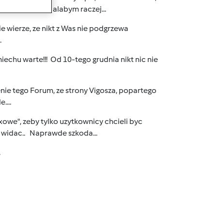
ania, powiedzialabym raczej...
e wierze, ze nikt z Was nie podgrzewa
.
iechu warte!!! Od 10-tego grudnia nikt nic nie
ie tego Forum, ze strony Vigosza, popartego
....
owe", zeby tylko uzytkownicy chcieli byc
k widac.. Naprawde szkoda...
.