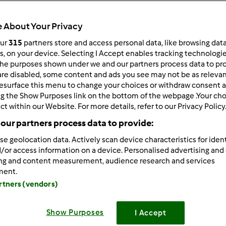
 About Your Privacy
our
315
partners store and access personal data, like browsing dat
 po:
Wyników na stronę:
rs, on your device. Selecting I Accept enables tracking technologi
he purposes shown under we and our partners process data to prov
owsze wyniki
10
are disabled, some content and ads you see may not be as relevan
esurface this menu to change your choices or withdraw consent a
ng the Show Purposes link on the bottom of the webpage .Your choi
ct within our Website. For more details, refer to our Privacy Policy
our partners process data to provide:
se geolocation data. Actively scan device characteristics for ident
3/18/2012 - 12:32
/or access information on a device. Personalised advertising and
 nowa i dlatego tym bardziej rzucilo mi sie w oczy, ze nie wida
ing and content measurement, audience research and services
sownia, Forum,... to wszystko jest martwe. Opròcz Mixi i kilku z
ment.
nie
Brak entuzjazmu, ciekawych dyskusji,.... brak duszy... nikogo
artners (vendors)
go w "Nowi czlonkowie", tylko Mixi bierze udzial? Czyzby byla
lnej delegacji witajacej "nowych" !??? Nastepne : "Thermomix TM
Show Purposes
I Accept
527 wizyt, a tylko 16 odpowiedzi. Brak czasu, mòwicie??? Masz 