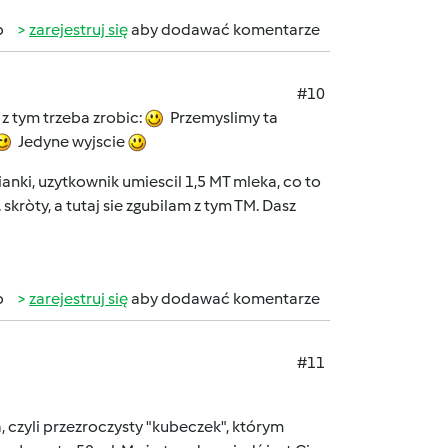
b
zarejestruj się
aby dodawać komentarze
#10
 z tym trzeba zrobic:
Przemyslimy ta
Jedyne wyjscie
anki, uzytkownik umiescil 1,5 MT mleka, co to
 skròty, a tutaj sie zgubilam z tym TM. Dasz
b
zarejestruj się
aby dodawać komentarze
#11
 czyli przezroczysty "kubeczek", którym