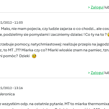
Zaloguj
lu
/21/2012 - 11:03
Maks, nie mam pojecia, czy ludzie zajarza o co chodzi... ale cos
, podzielimy sie pomyslami i zaczniemy dzialac ! Co ty na to ?
trzebuje pomocy, natychmiastowej: realizuje przepis na jagodzi
, to MT ...??? Miarka czy co? Miarki wloskie znam na pamiec, tzn.
mi pomòc? Dzieki
Zaloguj
lu
/21/2012 - 13:16
 Veronica
 wszystkim odp. na ostatnie pytanie. MT to miarka thermomixa,