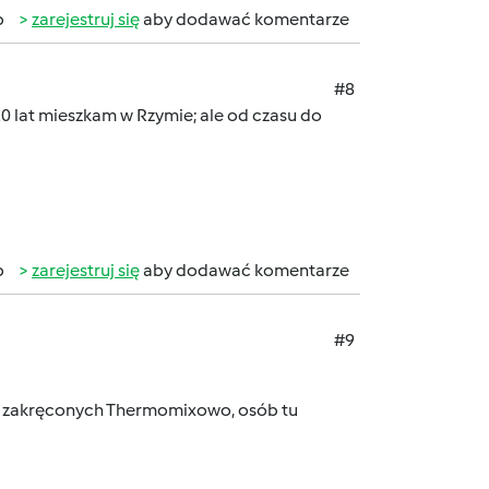
b
zarejestruj się
aby dodawać komentarze
#8
 20 lat mieszkam w Rzymie; ale od czasu do
b
zarejestruj się
aby dodawać komentarze
#9
ych, zakręconych Thermomixowo, osób tu