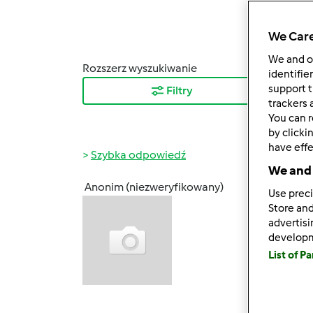
We Care
We and 
Rozszerz wyszukiwanie
Sortuj
identifie
support t
Filtry
Najn
trackers 
You can r
by clicki
have effe
Szybka odpowiedź
We and 
Anonim (niezweryfikowany)
Use preci
ndz., 0
Store and
Jestem
advertis
Przepi
develop
aktyw
List of P
Dlacze
specja
widac 