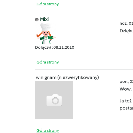
Góra strony
Mixi
ndz., 0
Dzięk
Dołączył : 08.11.2010
Góra strony
winignam (niezweryfikowany)
pon., 
Wow. 
Ja też
posta
Góra strony