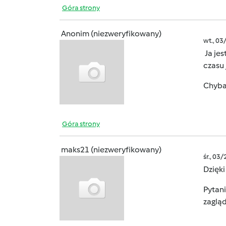
Góra strony
Anonim (niezweryfikowany)
wt., 03
Ja jes
czasu 
Chyba
Góra strony
maks21 (niezweryfikowany)
śr., 03
Dzięki 
Pytani
zaglą