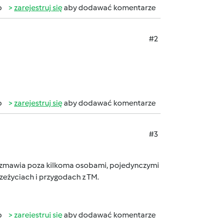
b
zarejestruj się
aby dodawać komentarze
#2
b
zarejestruj się
aby dodawać komentarze
#3
 rozmawia poza kilkoma osobami, pojedynczymi
zeżyciach i przygodach z TM.
b
zarejestruj się
aby dodawać komentarze