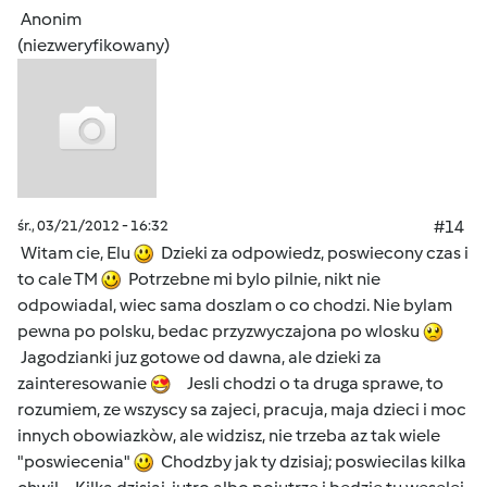
Anonim
(niezweryfikowany)
śr., 03/21/2012 - 16:32
#14
Witam cie, Elu
Dzieki za odpowiedz, poswiecony czas i
to cale TM
Potrzebne mi bylo pilnie, nikt nie
odpowiadal, wiec sama doszlam o co chodzi. Nie bylam
pewna po polsku, bedac przyzwyczajona po wlosku
Jagodzianki juz gotowe od dawna, ale dzieki za
zainteresowanie
Jesli chodzi o ta druga sprawe, to
rozumiem, ze wszyscy sa zajeci, pracuja, maja dzieci i moc
innych obowiazkòw, ale widzisz, nie trzeba az tak wiele
"poswiecenia"
Chodzby jak ty dzisiaj; poswiecilas kilka