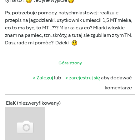
ty na to ?
Jedyne wyjscie
Ps. potrzebuje pomocy, natychmiastowej: realizuje
przepis na jagodzianki, uzytkownik umiescil 1,5 MT mleka,
co to ma byc, to MT ...??? Miarka czy co? Miarki wloskie
znam na pamiec, tzn. skròty, a tutaj sie zgubilam z tym TM.
Dasz rade mi pomòc? Dzieki
Góra strony
Zaloguj
lub
zarejestruj się
aby dodawać
komentarze
ElaK (niezweryfikowany)