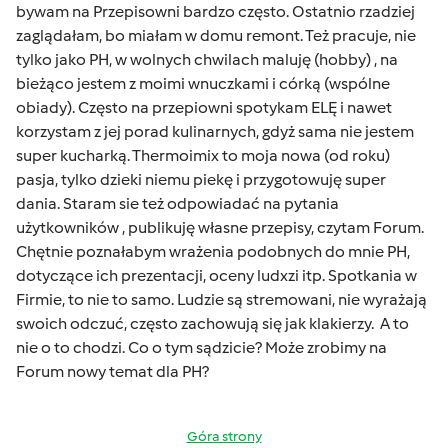
bywam na Przepisowni bardzo często. Ostatnio rzadziej
zaglądałam, bo miałam w domu remont. Też pracuje, nie
tylko jako PH, w wolnych chwilach maluję (hobby) , na
bieżąco jestem z moimi wnuczkami i córką (wspólne
obiady). Często na przepiowni spotykam ELĘ i nawet
korzystam z jej porad kulinarnych, gdyż sama nie jestem
super kucharką. Thermoimix to moja nowa (od roku)
pasja, tylko dzieki niemu piekę i przygotowuję super
dania. Staram sie też odpowiadać na pytania
użytkowników , publikuję własne przepisy, czytam Forum.
Chętnie poznałabym wrażenia podobnych do mnie PH,
dotyczące ich prezentacji, oceny ludxzi itp. Spotkania w
Firmie, to nie to samo. Ludzie są stremowani, nie wyrażają
swoich odczuć, często zachowują się jak klakierzy. A to
nie o to chodzi. Co o tym sądzicie? Może zrobimy na
Forum nowy temat dla PH?
Góra strony