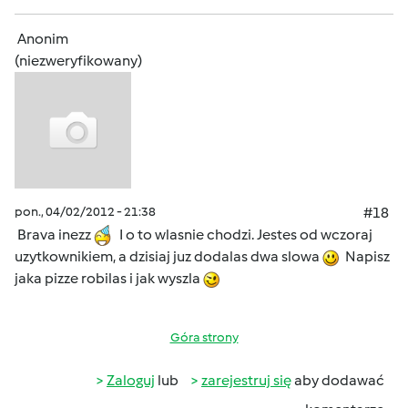
Anonim
(niezweryfikowany)
pon., 04/02/2012 - 21:38
#18
Brava inezz
I o to wlasnie chodzi. Jestes od wczoraj
uzytkownikiem, a dzisiaj juz dodalas dwa slowa
Napisz
jaka pizze robilas i jak wyszla
Góra strony
Zaloguj
lub
zarejestruj się
aby dodawać