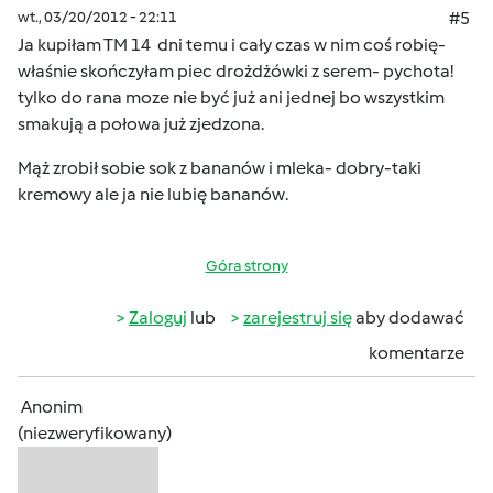
wt., 03/20/2012 - 22:11
#5
Ja kupiłam TM 14 dni temu i cały czas w nim coś robię-
właśnie skończyłam piec drożdżówki z serem- pychota!
tylko do rana moze nie być już ani jednej bo wszystkim
smakują a połowa już zjedzona.
Mąż zrobił sobie sok z bananów i mleka- dobry-taki
kremowy ale ja nie lubię bananów.
Góra strony
Zaloguj
lub
zarejestruj się
aby dodawać
komentarze
Anonim
(niezweryfikowany)