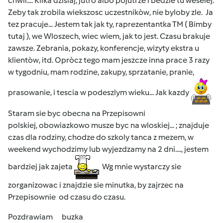
chwil.... Kilka dzisiaj, jutro albo pojutrze i bedzie tu weselej.
Zeby tak zrobila wiekszosc uczestnikòw, nie byloby zle. Ja
tez pracuje... Jestem tak jak ty, raprezentantka TM ( Bimby
tutaj ), we Wloszech, wiec wiem, jak to jest. Czasu brakuje
zawsze. Zebrania, pokazy, konferencje, wizyty ekstra u
klientòw, itd. Opròcz tego mam jeszcze inna prace 3 razy
w tygodniu, mam rodzine, zakupy, sprzatanie, pranie,
prasowanie, i tescia w podeszlym wieku... Jak kazdy
Staram sie byc obecna na Przepisowni
polskiej, obowiazkowo musze byc na wloskiej... ; znajduje
czas dla rodziny, chodze do szkoly tanca z mezem, w
weekend wychodzimy lub wyjezdzamy na 2 dni...., jestem
bardziej jak zajeta
Wg mnie wystarczy sie
zorganizowac i znajdzie sie minutka, by zajrzec na
Przepisownie od czasu do czasu.
Pozdrawiam buzka