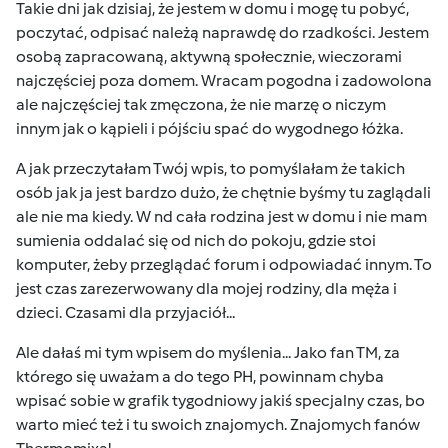
Takie dni jak dzisiaj, że jestem w domu i mogę tu pobyć,
poczytać, odpisać należą naprawdę do rzadkości. Jestem
osobą zapracowaną, aktywną społecznie, wieczorami
najczęściej poza domem. Wracam pogodna i zadowolona
ale najczęściej tak zmęczona, że nie marzę o niczym
innym jak o kąpieli i pójściu spać do wygodnego łóżka.
A jak przeczytałam Twój wpis, to pomyślałam że takich
osób jak ja jest bardzo dużo, że chętnie byśmy tu zaglądali
ale nie ma kiedy. W nd cała rodzina jest w domu i nie mam
sumienia oddalać się od nich do pokoju, gdzie stoi
komputer, żeby przeglądać forum i odpowiadać innym. To
jest czas zarezerwowany dla mojej rodziny, dla męża i
dzieci. Czasami dla przyjaciół...
Ale dałaś mi tym wpisem do myślenia... Jako fan TM, za
którego się uważam a do tego PH, powinnam chyba
wpisać sobie w grafik tygodniowy jakiś specjalny czas, bo
warto mieć też i tu swoich znajomych. Znajomych fanów