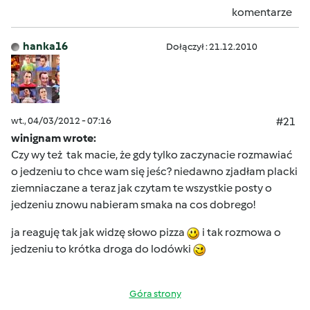
komentarze
hanka16
Dołączył : 21.12.2010
wt., 04/03/2012 - 07:16
#21
winignam wrote:
Czy wy też tak macie, że gdy tylko zaczynacie rozmawiać
o jedzeniu to chce wam się jeśc? niedawno zjadłam placki
ziemniaczane a teraz jak czytam te wszystkie posty o
jedzeniu znowu nabieram smaka na cos dobrego!
ja reaguję tak jak widzę słowo pizza
i tak rozmowa o
jedzeniu to krótka droga do lodówki
Góra strony