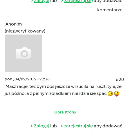
Zaloguj
lub
zarejestruj się
aby dodawać
komentarze
Anonim
(niezweryfikowany)
pon., 04/02/2012 - 22:36
#20
Masz racje, tez bym cos jeszcze wrzucila na ruszt, tyle, ze
juz pòzno, a z pelnym zoladkiem nie idzie sie spac
Góra strony
Zaloguj
lub
zarejestruj się
aby dodawać