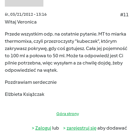
śr., 03/21/2012 - 13:16
#11
Witaj Veronica
Przede wszystkim odp. na ostatnie pytanie. MT to miarka
thermomixa, czyli przezroczysty "kubeczek", którym
zakrywasz pokrywę, gdy coś gotujesz. Cała jej pojemność
to 100 ml a połowa to 50 ml. Może ta odpowiedź jest Ci
pilnie potrzebna, więc wysyłam a za chwilę dojdę, żeby
odpowiedzieć na wątek.
Pozdrawiam serdecznie
Elżbieta Książczak
Góra strony
Zaloguj
lub
zarejestruj się
aby dodawać