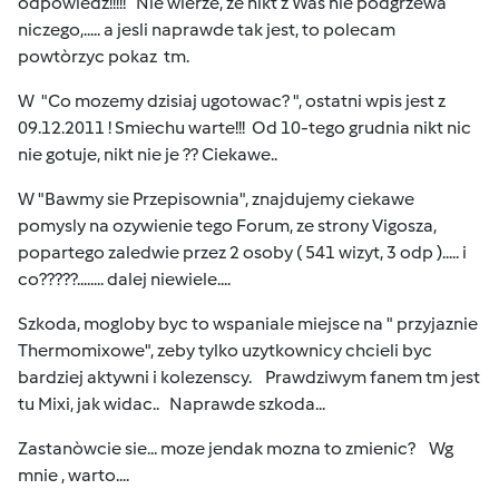
odpowiedz!!!!! Nie wierze, ze nikt z Was nie podgrzewa
niczego,..... a jesli naprawde tak jest, to polecam
powtòrzyc pokaz tm.
W "Co mozemy dzisiaj ugotowac? ", ostatni wpis jest z
09.12.2011 ! Smiechu warte!!! Od 10-tego grudnia nikt nic
nie gotuje, nikt nie je ?? Ciekawe..
W "Bawmy sie Przepisownia", znajdujemy ciekawe
pomysly na ozywienie tego Forum, ze strony Vigosza,
popartego zaledwie przez 2 osoby ( 541 wizyt, 3 odp )..... i
co?????........ dalej niewiele....
Szkoda, mogloby byc to wspaniale miejsce na " przyjaznie
Thermomixowe", zeby tylko uzytkownicy chcieli byc
bardziej aktywni i kolezenscy. Prawdziwym fanem tm jest
tu Mixi, jak widac.. Naprawde szkoda...
Zastanòwcie sie... moze jendak mozna to zmienic? Wg
mnie , warto....