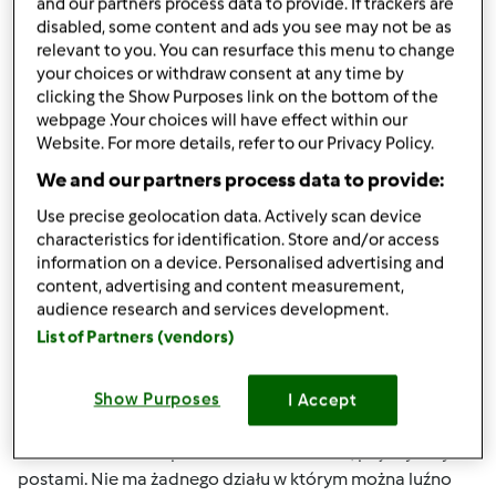
Góra strony
and our partners process data to provide. If trackers are
disabled, some content and ads you see may not be as
relevant to you. You can resurface this menu to change
Zaloguj
lub
zarejestruj się
aby dodawać
your choices or withdraw consent at any time by
komentarze
clicking the Show Purposes link on the bottom of the
webpage .Your choices will have effect within our
winignam
Website. For more details, refer to our Privacy Policy.
(niezweryfikowany)
We and our partners process data to provide:
Use precise geolocation data. Actively scan device
characteristics for identification. Store and/or access
information on a device. Personalised advertising and
content, advertising and content measurement,
audience research and services development.
List of Partners (vendors)
pon., 03/19/2012 - 22:40
#3
Wow. dałaś czadu Weronica.
Show Purposes
I Accept
Ja też jestem nowa i zauważyłam to samo co ty- nikt tu ze
soba nie rozmawia poza kilkoma osobami, pojedynczymi
postami. Nie ma żadnego działu w którym można luźno