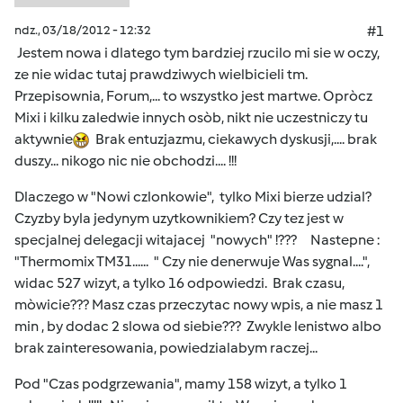
ndz., 03/18/2012 - 12:32
#1
Jestem nowa i dlatego tym bardziej rzucilo mi sie w oczy,
ze nie widac tutaj prawdziwych wielbicieli tm.
Przepisownia, Forum,... to wszystko jest martwe. Opròcz
Mixi i kilku zaledwie innych osòb, nikt nie uczestniczy tu
aktywnie
Brak entuzjazmu, ciekawych dyskusji,.... brak
duszy... nikogo nic nie obchodzi.... !!!
Dlaczego w "Nowi czlonkowie", tylko Mixi bierze udzial?
Czyzby byla jedynym uzytkownikiem? Czy tez jest w
specjalnej delegacji witajacej "nowych" !??? Nastepne :
"Thermomix TM31...... " Czy nie denerwuje Was sygnal....",
widac 527 wizyt, a tylko 16 odpowiedzi. Brak czasu,
mòwicie??? Masz czas przeczytac nowy wpis, a nie masz 1
min , by dodac 2 slowa od siebie??? Zwykle lenistwo albo
brak zainteresowania, powiedzialabym raczej...
Pod "Czas podgrzewania", mamy 158 wizyt, a tylko 1