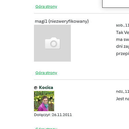
Góra strony
magi1 (niezweryfikowany)
sob., 1
Tak V
ma swo
dni z
przep
Góra strony
Kocica
ndz., 1
Jest n
Dołączył : 26.11.2011