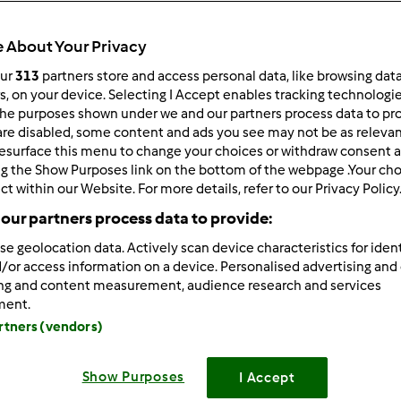
 About Your Privacy
our
313
partners store and access personal data, like browsing dat
 po:
Wyników na stronę:
rs, on your device. Selecting I Accept enables tracking technologi
he purposes shown under we and our partners process data to prov
owsze wyniki
10
are disabled, some content and ads you see may not be as relevan
esurface this menu to change your choices or withdraw consent a
ng the Show Purposes link on the bottom of the webpage .Your choi
ct within our Website. For more details, refer to our Privacy Policy
our partners process data to provide:
se geolocation data. Actively scan device characteristics for ident
1/24/2012 - 11:16
/or access information on a device. Personalised advertising and
jest nas jeszcze malo "aktywnych", ale o wiele wiecej, niz na po
ing and content measurement, audience research and services
 pomyslòw, wiecej komentarzy, wiecej osòb sie przedstawia, w
ment.
nie z nas super duza "rodzinka"
Coraz czesciej nowi uzy
artners (vendors)
wedkach
Teraz, fakt, okres pracowity, brak czasu, ale wy
Show Purposes
I Accept