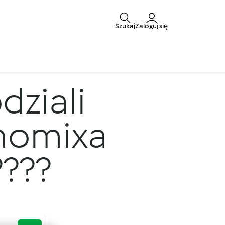
Szukaj
Zaloguj się
dziali
rmomixa
?????