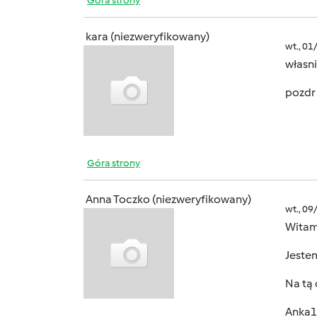
Góra strony
kara (niezweryfikowany)
wt., 01
własn
pozdr
Góra strony
Anna Toczko (niezweryfikowany)
wt., 09
Witam
Jeste
Na tą
Anka1