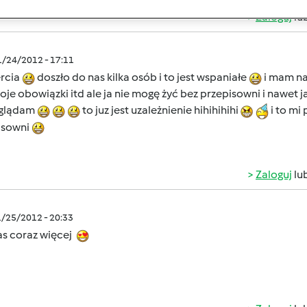
Zaloguj
lu
1/24/2012 - 17:11
ercia
doszło do nas kilka osób i to jest wspaniałe
i mam nad
je obowiązki itd ale ja nie mogę żyć bez przepisowni i nawet j
aglądam
to juz jest uzależnienie hihihihihi
i to mi
isowni
Zaloguj
lu
1/25/2012 - 20:33
as coraz więcej