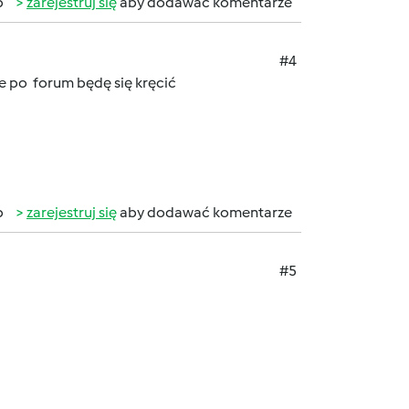
b
zarejestruj się
aby dodawać komentarze
#4
e po forum będę się kręcić
b
zarejestruj się
aby dodawać komentarze
#5