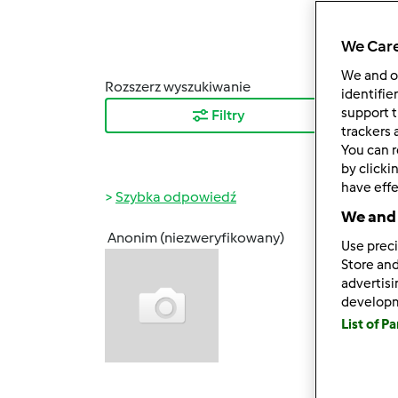
We Care
We and 
Rozszerz wyszukiwanie
Sortuj
identifie
support t
Filtry
Najn
trackers 
You can r
by clicki
have effe
Szybka odpowiedź
We and 
Anonim (niezweryfikowany)
Use preci
sob., 1
Store and
Fakt, 
advertis
wiecej
develop
powsta
List of P
poga