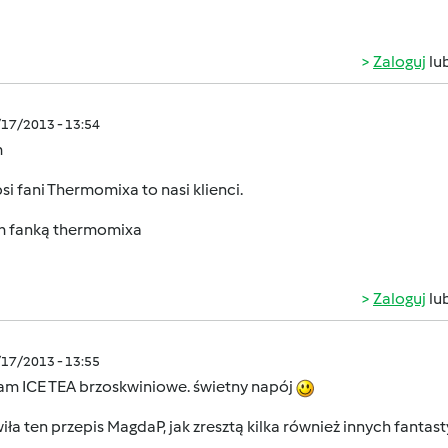
Zaloguj
lu
/17/2013 - 13:54
m
si fani Thermomixa to nasi klienci.
m fanką thermomixa
Zaloguj
lu
/17/2013 - 13:55
am ICE TEA brzoskwiniowe. świetny napój
ła ten przepis MagdaP, jak zresztą kilka również innych fanta