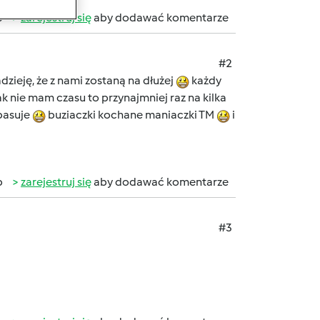
b
zarejestruj się
aby dodawać komentarze
#2
zieję, że z nami zostaną na dłużej
każdy
ak nie mam czasu to przynajmniej raz na kilka
 pasuje
buziaczki kochane maniaczki TM
i
b
zarejestruj się
aby dodawać komentarze
#3