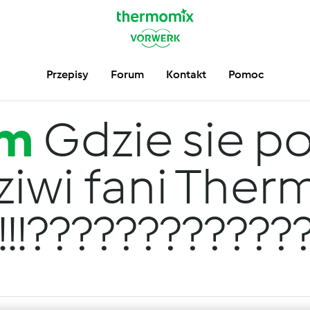
Przepisy
Forum
Kontakt
Pomoc
um
Gdzie sie po
iwi fani The
!!!!!!???????????