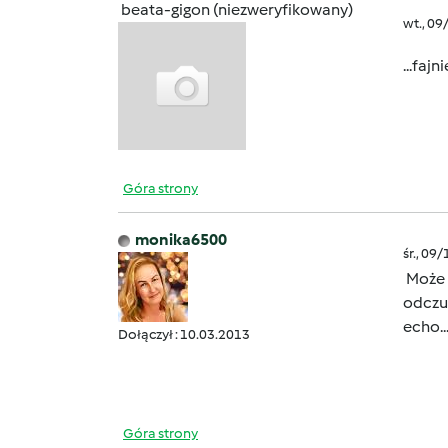
beata-gigon (niezweryfikowany)
wt., 09
...fajn
Góra strony
monika6500
śr., 09
Może f
odczuć
echo..
Dołączył : 10.03.2013
Góra strony