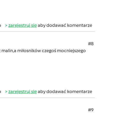
b
zarejestruj się
aby dodawać komentarze
#8
z malin,a miłosników czegoś mocniejszego
b
zarejestruj się
aby dodawać komentarze
#9