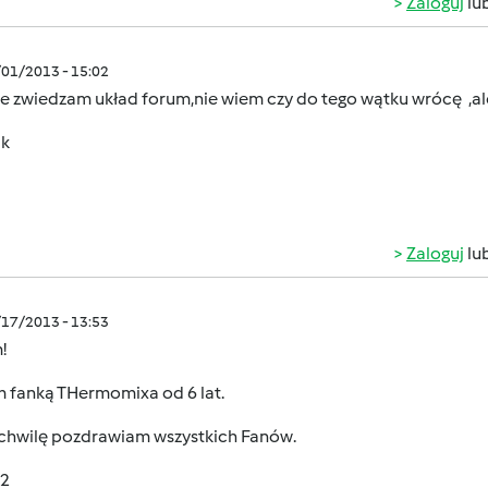
Zaloguj
lu
/01/2013 - 15:02
ie zwiedzam układ forum,nie wiem czy do tego wątku wrócę ,al
 k
Zaloguj
lu
/17/2013 - 13:53
!
m fanką THermomixa od 6 lat.
 chwilę pozdrawiam wszystkich Fanów.
2