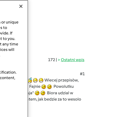
a or unique
es to
ide. If
t to you.
t any time
ces will
.
172 |
Ostatni wpis
ification.
#1
 content,
czatku
Wiecej przepisòw,
ita
Fajnie
Powolutku
tkownicy "zostaja"
Biora udzial w
obrazam sobie latem, jak bedzie za to wesolo