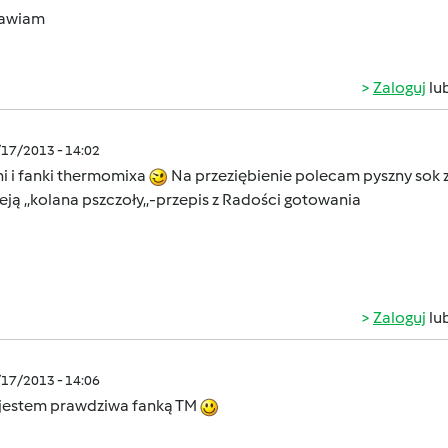
awiam
Zaloguj
lu
/17/2013 - 14:02
ni i fanki thermomixa
Na przeziębienie polecam pyszny sok 
eją ,,kolana pszczoły,,-przepis z Radości gotowania
Zaloguj
lu
/17/2013 - 14:06
ż jestem prawdziwa fanką TM