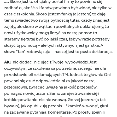
...... Skoro jest to oficjalny portal firmy to powinno się
zadbać o jakość a i fanów powinno być widać, nie tylko w
czasie szkolenia. Skoro jestem fanką (a jestem) to daję
temu świadectwo swoją bytnością tutaj. Każdy z nas jest
zajęty, ale skoro w wątkach powitalnych deklarujemy, że
nowi użytkownicy mogą liczyć na naszą pomoc to
staramy się tutaj być co jakiś czas, żeby w razie potrzeby
służyć tą pomocą - ale tych aktywnych jest garstka. A
słowo "fan" zobowiązuje - inaczej jest to pusta deklaracja.
Alu,
nic dodać , nic ująć z Twojej wypowiedzi. Jest
oczywistym, że szkolenia sa potrzebne, szczególnie dla
przedstawicieli reklamujących TM. Jednak to głównie Oni
powinni się czuć odpowiedzialni za jakość naszej
przepisowni, zwracać uwagę na jakość przepisów,
pomagać nowicjuszom. Samo zarejestrowanie się i
krótkie powitanie nic nie wnoszą. Gorzej jeszcze (a tak
bywało), jak opublikują przepis i "kamień w wodę", głusi
na zadawane pytaniaa, komentarze. Po prostu spełnili