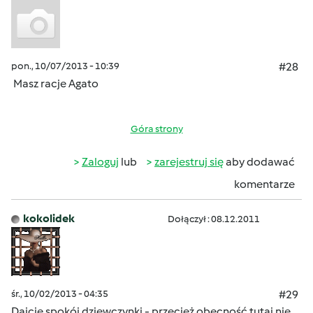
pon., 10/07/2013 - 10:39
#28
Masz racje Agato
Góra strony
Zaloguj
lub
zarejestruj się
aby dodawać
komentarze
kokolidek
Dołączył : 08.12.2011
śr., 10/02/2013 - 04:35
#29
Dajcie spokój dziewczynki - przecież obecność tutaj nie