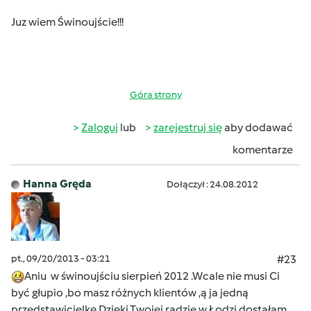
Juz wiem Świnoujście!!!
Góra strony
Zaloguj
lub
zarejestruj się
aby dodawać
komentarze
Hanna Gręda
Dołączył : 24.08.2012
pt., 09/20/2013 - 03:21
#23
Aniu w świnoujściu sierpień 2012 .Wcale nie musi Ci
być głupio ,bo masz różnych klientów ,ą ja jedną
przedstawicielkę.Dzięki Twojej radzie w Łodzi dostałam