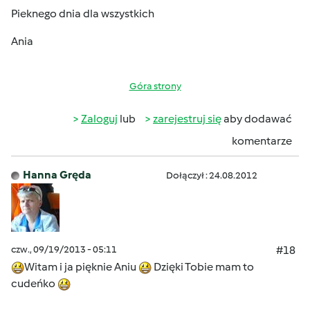
Pieknego dnia dla wszystkich
Ania
Góra strony
Zaloguj
lub
zarejestruj się
aby dodawać
komentarze
Hanna Gręda
Dołączył : 24.08.2012
czw., 09/19/2013 - 05:11
#18
Witam i ja pięknie Aniu
Dzięki Tobie mam to
cudeńko