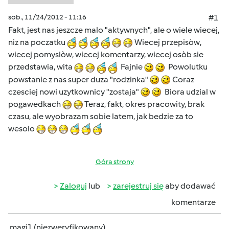
sob., 11/24/2012 - 11:16
#1
Fakt, jest nas jeszcze malo "aktywnych", ale o wiele wiecej,
niz na poczatku
Wiecej przepisòw,
wiecej pomyslòw, wiecej komentarzy, wiecej osòb sie
przedstawia, wita
Fajnie
Powolutku
powstanie z nas super duza "rodzinka"
Coraz
czesciej nowi uzytkownicy "zostaja"
Biora udzial w
pogawedkach
Teraz, fakt, okres pracowity, brak
czasu, ale wyobrazam sobie latem, jak bedzie za to
wesolo
Góra strony
Zaloguj
lub
zarejestruj się
aby dodawać
komentarze
magi1 (niezweryfikowany)