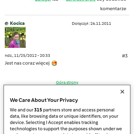
komentarze
Kocica
Dołączył : 26.11.2011
ndz., 11/25/2012 - 20:33
#3
Jest nas coraz więcej
Góra strony
Zaloguj
lub
zarejestruj się
aby dodawać
We Care About Your Privacy
komentarze
We and our
315
partners store and access personal
data, like browsing data or unique identifiers, on your
kara (niezweryfikowany)
device. Selecting I Accept enables tracking
technologies to support the purposes shown under we