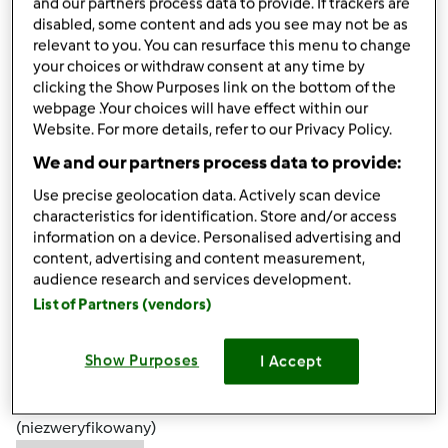
and our partners process data to provide. If trackers are
disabled, some content and ads you see may not be as
relevant to you. You can resurface this menu to change
your choices or withdraw consent at any time by
clicking the Show Purposes link on the bottom of the
webpage .Your choices will have effect within our
wt., 01/01/2013 - 15:02
#4
Website. For more details, refer to our Privacy Policy.
własnie zwiedzam układ forum,nie wiem czy do tego
We and our partners process data to provide:
wątku wrócę ,ale po forum będę się kręcić
Use precise geolocation data. Actively scan device
pozdr k
characteristics for identification. Store and/or access
information on a device. Personalised advertising and
content, advertising and content measurement,
Góra strony
audience research and services development.
List of Partners (vendors)
Zaloguj
lub
zarejestruj się
aby dodawać
komentarze
Show Purposes
I Accept
Anna Toczko
(niezweryfikowany)