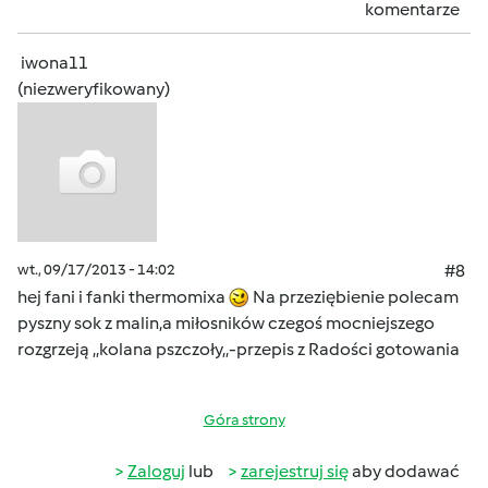
komentarze
iwona11
(niezweryfikowany)
wt., 09/17/2013 - 14:02
#8
hej fani i fanki thermomixa
Na przeziębienie polecam
pyszny sok z malin,a miłosników czegoś mocniejszego
rozgrzeją ,,kolana pszczoły,,-przepis z Radości gotowania
Góra strony
Zaloguj
lub
zarejestruj się
aby dodawać