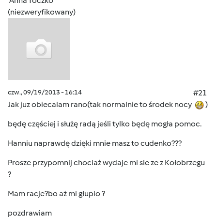
Anna Toczko
(niezweryfikowany)
czw., 09/19/2013 - 16:14
#21
Jak juz obiecalam rano(tak normalnie to środek nocy
)
będę częściej i służę radą jeśli tylko będę mogła pomoc.
Hanniu naprawdę dzięki mnie masz to cudenko???
Prosze przypomnij chociaż wydaje mi sie ze z Kołobrzegu
?
Mam racje?bo aż mi głupio ?
pozdrawiam