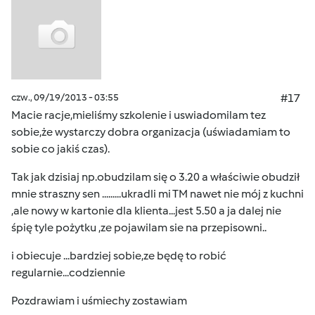
czw., 09/19/2013 - 03:55
#17
Macie racje,mieliśmy szkolenie i uswiadomilam tez
sobie,że wystarczy dobra organizacja (uświadamiam to
sobie co jakiś czas).
Tak jak dzisiaj np.obudzilam się o 3.20 a właściwie obudził
mnie straszny sen .........ukradli mi TM nawet nie mój z kuchni
,ale nowy w kartonie dla klienta...jest 5.50 a ja dalej nie
śpię tyle pożytku ,ze pojawilam sie na przepisowni..
i obiecuje ...bardziej sobie,ze będę to robić
regularnie...codziennie
Pozdrawiam i uśmiechy zostawiam