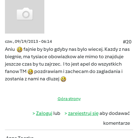
czw., 09/19/2013 - 06:14
#20
Aniu
fajnie by bylo gdyby nas bylo wiecej. Kazdy z nas
biegnie, ma tysiace obowiazkow ale mimo to znajduje
jeszcze czas by tu zajrzec. I to jest apel do wszystkich
fanow TM
pozdrawiam i zachecam do zagladania i
zostania z nami na dluzej
Góra strony
Zaloguj
lub
zarejestruj się
aby dodawać
komentarze