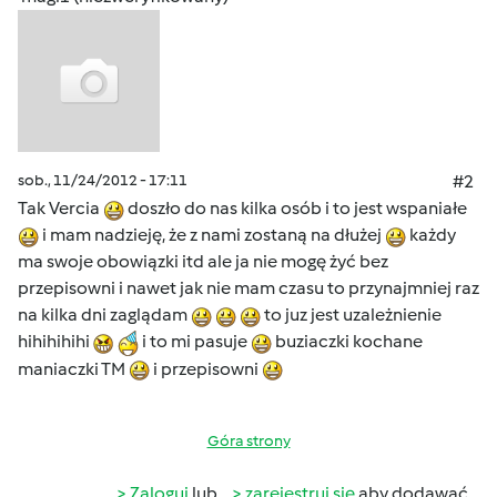
sob., 11/24/2012 - 17:11
#2
Tak Vercia
doszło do nas kilka osób i to jest wspaniałe
i mam nadzieję, że z nami zostaną na dłużej
każdy
ma swoje obowiązki itd ale ja nie mogę żyć bez
przepisowni i nawet jak nie mam czasu to przynajmniej raz
na kilka dni zaglądam
to juz jest uzależnienie
hihihihihi
i to mi pasuje
buziaczki kochane
maniaczki TM
i przepisowni
Góra strony
Zaloguj
lub
zarejestruj się
aby dodawać