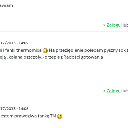
awiam
Zaloguj
lu
/17/2013 - 14:02
ni i fanki thermomixa
Na przeziębienie polecam pyszny sok 
eją ,,kolana pszczoły,,-przepis z Radości gotowania
Zaloguj
lu
/17/2013 - 14:06
ż jestem prawdziwa fanką TM