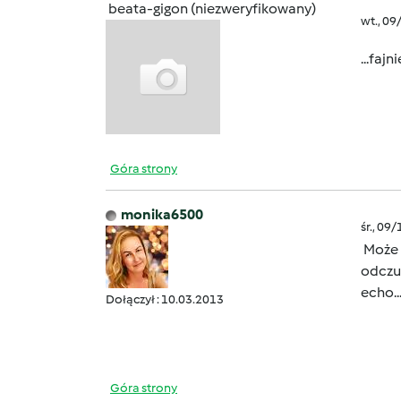
beata-gigon (niezweryfikowany)
wt., 09
...fajn
Góra strony
monika6500
śr., 09
Może f
odczuć
echo..
Dołączył : 10.03.2013
Góra strony