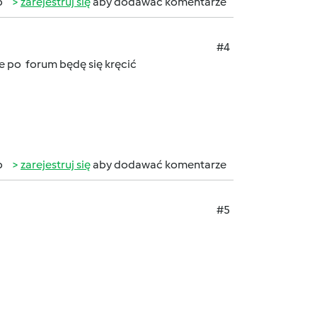
b
zarejestruj się
aby dodawać komentarze
#4
e po forum będę się kręcić
b
zarejestruj się
aby dodawać komentarze
#5