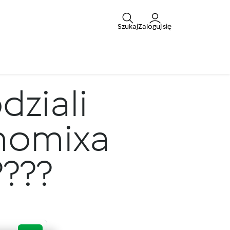
Szukaj
Zaloguj się
dziali
rmomixa
?????