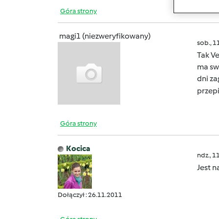
Góra strony
magi1 (niezweryfikowany)
sob., 1
Tak V
ma swo
dni z
przep
Góra strony
Kocica
ndz., 1
Jest n
Dołączył : 26.11.2011