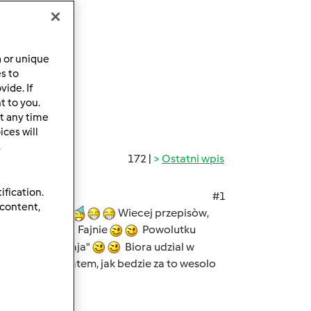
a or unique
es to
ide. If
t to you.
t any time
ces will
.
172 |
Ostatni wpis
ification.
#1
 content,
czatku
Wiecej przepisòw,
ita
Fajnie
Powolutku
tkownicy "zostaja"
Biora udzial w
obrazam sobie latem, jak bedzie za to wesolo