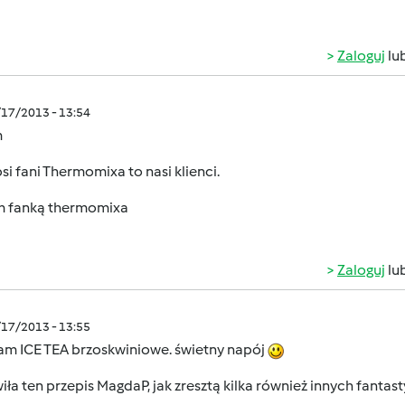
Zaloguj
lu
/17/2013 - 13:54
m
si fani Thermomixa to nasi klienci.
m fanką thermomixa
Zaloguj
lu
/17/2013 - 13:55
am ICE TEA brzoskwiniowe. świetny napój
ła ten przepis MagdaP, jak zresztą kilka również innych fanta