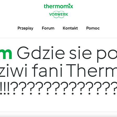
Przepisy
Forum
Kontakt
Pomoc
um
Gdzie sie po
iwi fani The
!!!!!!???????????