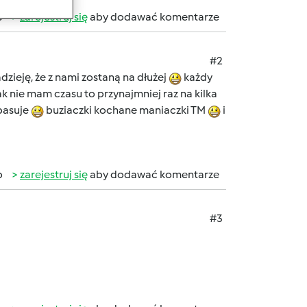
b
zarejestruj się
aby dodawać komentarze
#2
zieję, że z nami zostaną na dłużej
każdy
ak nie mam czasu to przynajmniej raz na kilka
 pasuje
buziaczki kochane maniaczki TM
i
b
zarejestruj się
aby dodawać komentarze
#3