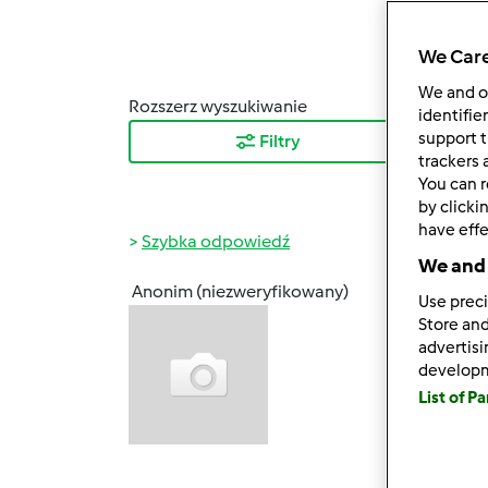
We Care
We and 
Rozszerz wyszukiwanie
Sortuj
identifie
support t
Filtry
Najn
trackers 
You can r
by clicki
have effe
Szybka odpowiedź
We and 
Anonim (niezweryfikowany)
Use preci
sob., 1
Store and
Fakt, 
advertis
wiecej
develop
powsta
List of P
poga