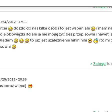
Zaloguj
lu
1/24/2012 - 17:11
ercia
doszło do nas kilka osób i to jest wspaniałe
i mam nad
je obowiązki itd ale ja nie mogę żyć bez przepisowni i nawet j
aglądam
to juz jest uzależnienie hihihihihi
i to mi
isowni
Zaloguj
lu
1/25/2012 - 20:33
as coraz więcej