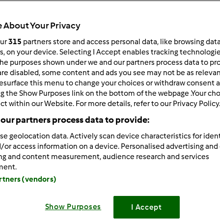
 About Your Privacy
our
315
partners store and access personal data, like browsing dat
 po:
Wyników na stronę:
rs, on your device. Selecting I Accept enables tracking technologi
he purposes shown under we and our partners process data to prov
owsze wyniki
10
are disabled, some content and ads you see may not be as relevan
esurface this menu to change your choices or withdraw consent a
ng the Show Purposes link on the bottom of the webpage .Your choi
ct within our Website. For more details, refer to our Privacy Policy
our partners process data to provide:
se geolocation data. Actively scan device characteristics for ident
1/24/2012 - 11:16
/or access information on a device. Personalised advertising and
jest nas jeszcze malo "aktywnych", ale o wiele wiecej, niz na po
ing and content measurement, audience research and services
 pomyslòw, wiecej komentarzy, wiecej osòb sie przedstawia, w
ment.
nie z nas super duza "rodzinka"
Coraz czesciej nowi uzy
artners (vendors)
wedkach
Teraz, fakt, okres pracowity, brak czasu, ale wy
Show Purposes
I Accept