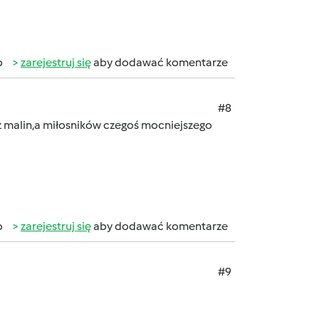
b
zarejestruj się
aby dodawać komentarze
#8
z malin,a miłosników czegoś mocniejszego
b
zarejestruj się
aby dodawać komentarze
#9