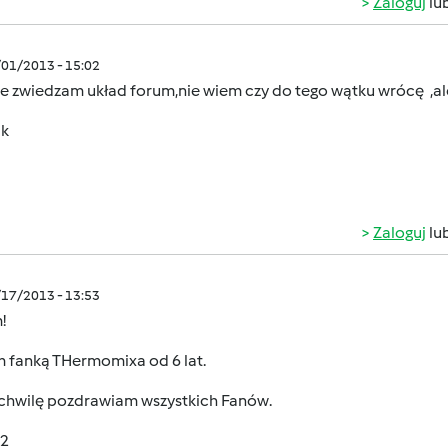
Zaloguj
lu
/01/2013 - 15:02
ie zwiedzam układ forum,nie wiem czy do tego wątku wrócę ,al
 k
Zaloguj
lu
/17/2013 - 13:53
!
m fanką THermomixa od 6 lat.
 chwilę pozdrawiam wszystkich Fanów.
2