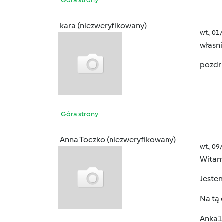
Góra strony
kara (niezweryfikowany)
wt., 01
własn
pozdr
Góra strony
Anna Toczko (niezweryfikowany)
wt., 09
Witam
Jeste
Na tą
Anka1