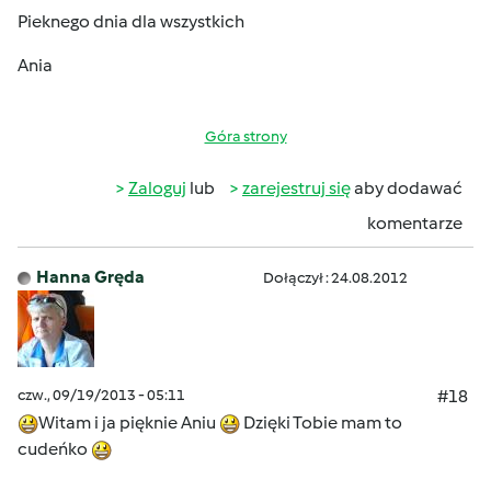
Pieknego dnia dla wszystkich
Ania
Góra strony
Zaloguj
lub
zarejestruj się
aby dodawać
komentarze
Hanna Gręda
Dołączył : 24.08.2012
czw., 09/19/2013 - 05:11
#18
Witam i ja pięknie Aniu
Dzięki Tobie mam to
cudeńko