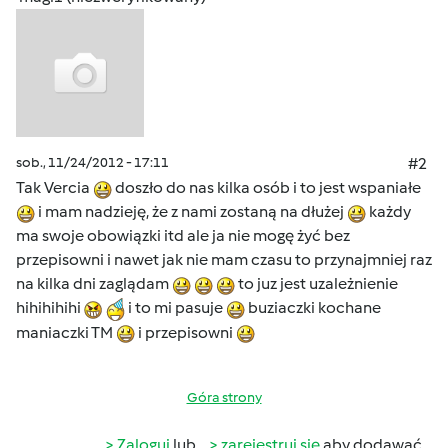
sob., 11/24/2012 - 17:11
#2
Tak Vercia
doszło do nas kilka osób i to jest wspaniałe
i mam nadzieję, że z nami zostaną na dłużej
każdy
ma swoje obowiązki itd ale ja nie mogę żyć bez
przepisowni i nawet jak nie mam czasu to przynajmniej raz
na kilka dni zaglądam
to juz jest uzależnienie
hihihihihi
i to mi pasuje
buziaczki kochane
maniaczki TM
i przepisowni
Góra strony
Zaloguj
lub
zarejestruj się
aby dodawać