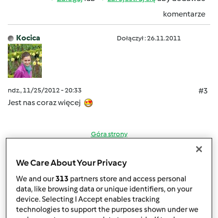
komentarze
Kocica
Dołączył : 26.11.2011
ndz., 11/25/2012 - 20:33
#3
Jest nas coraz więcej
Góra strony
Zaloguj
lub
zarejestruj się
aby dodawać
We Care About Your Privacy
komentarze
We and our
313
partners store and access personal
data, like browsing data or unique identifiers, on your
kara (niezweryfikowany)
device. Selecting I Accept enables tracking
technologies to support the purposes shown under we