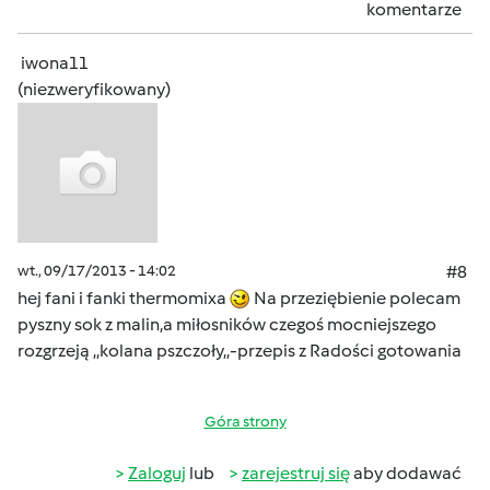
komentarze
iwona11
(niezweryfikowany)
wt., 09/17/2013 - 14:02
#8
hej fani i fanki thermomixa
Na przeziębienie polecam
pyszny sok z malin,a miłosników czegoś mocniejszego
rozgrzeją ,,kolana pszczoły,,-przepis z Radości gotowania
Góra strony
Zaloguj
lub
zarejestruj się
aby dodawać