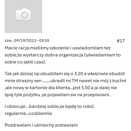
czw., 09/19/2013 - 03:55
#17
Macie racje,mieliśmy szkolenie i uswiadomilam tez
sobie,że wystarczy dobra organizacja (uświadamiam to
sobie co jakiś czas).
Tak jak dzisiaj np.obudzilam się o 3.20 a właściwie obudził
mnie straszny sen .........ukradli mi TM nawet nie mój z kuchni
,ale nowy w kartonie dla klienta...jest 5.50 a ja dalej nie
śpię tyle pożytku ,ze pojawilam sie na przepisowni..
i obiecuje ...bardziej sobie,ze będę to robić
regularnie...codziennie
Pozdrawiam i uśmiechy zostawiam