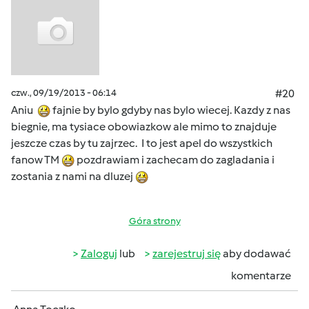
czw., 09/19/2013 - 06:14
#20
Aniu
fajnie by bylo gdyby nas bylo wiecej. Kazdy z nas
biegnie, ma tysiace obowiazkow ale mimo to znajduje
jeszcze czas by tu zajrzec. I to jest apel do wszystkich
fanow TM
pozdrawiam i zachecam do zagladania i
zostania z nami na dluzej
Góra strony
Zaloguj
lub
zarejestruj się
aby dodawać
komentarze