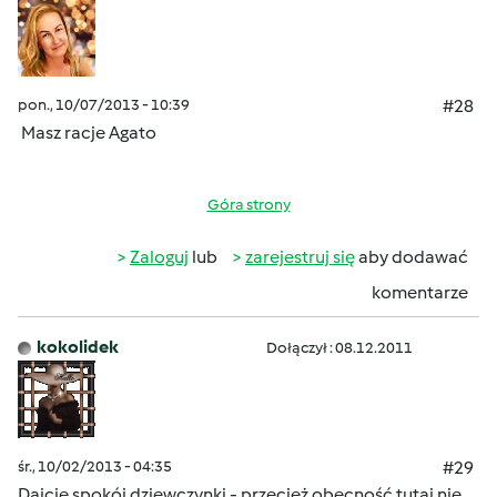
pon., 10/07/2013 - 10:39
#28
Masz racje Agato
Góra strony
Zaloguj
lub
zarejestruj się
aby dodawać
komentarze
kokolidek
Dołączył : 08.12.2011
śr., 10/02/2013 - 04:35
#29
Dajcie spokój dziewczynki - przecież obecność tutaj nie