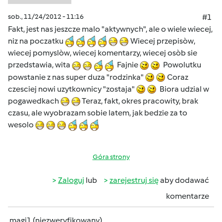
sob., 11/24/2012 - 11:16
#1
Fakt, jest nas jeszcze malo "aktywnych", ale o wiele wiecej,
niz na poczatku
Wiecej przepisòw,
wiecej pomyslòw, wiecej komentarzy, wiecej osòb sie
przedstawia, wita
Fajnie
Powolutku
powstanie z nas super duza "rodzinka"
Coraz
czesciej nowi uzytkownicy "zostaja"
Biora udzial w
pogawedkach
Teraz, fakt, okres pracowity, brak
czasu, ale wyobrazam sobie latem, jak bedzie za to
wesolo
Góra strony
Zaloguj
lub
zarejestruj się
aby dodawać
komentarze
magi1 (niezweryfikowany)