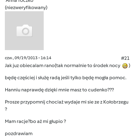
Anna Toczko
(niezweryfikowany)
czw., 09/19/2013 - 16:14
#21
Jak juz obiecalam rano(tak normalnie to środek nocy
)
będę częściej i służę radą jeśli tylko będę mogła pomoc.
Hanniu naprawdę dzięki mnie masz to cudenko???
Prosze przypomnij chociaż wydaje mi sie ze z Kołobrzegu
?
Mam racje?bo aż mi głupio ?
pozdrawiam