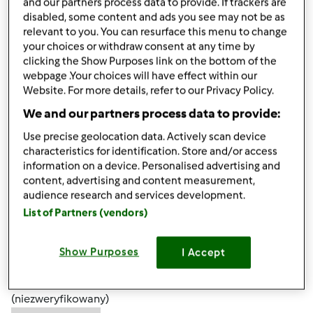
and our partners process data to provide. If trackers are
disabled, some content and ads you see may not be as
relevant to you. You can resurface this menu to change
your choices or withdraw consent at any time by
clicking the Show Purposes link on the bottom of the
webpage .Your choices will have effect within our
wt., 01/01/2013 - 15:02
#4
Website. For more details, refer to our Privacy Policy.
własnie zwiedzam układ forum,nie wiem czy do tego
We and our partners process data to provide:
wątku wrócę ,ale po forum będę się kręcić
Use precise geolocation data. Actively scan device
pozdr k
characteristics for identification. Store and/or access
information on a device. Personalised advertising and
content, advertising and content measurement,
Góra strony
audience research and services development.
List of Partners (vendors)
Zaloguj
lub
zarejestruj się
aby dodawać
komentarze
Show Purposes
I Accept
Anna Toczko
(niezweryfikowany)