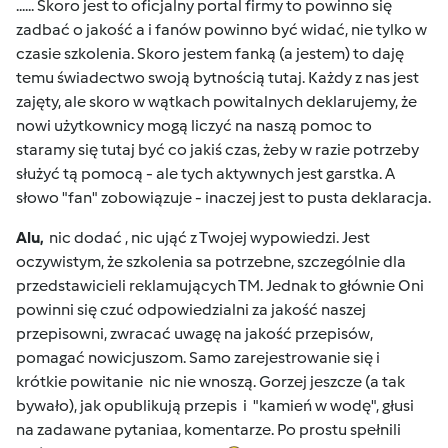
...... Skoro jest to oficjalny portal firmy to powinno się
zadbać o jakość a i fanów powinno być widać, nie tylko w
czasie szkolenia. Skoro jestem fanką (a jestem) to daję
temu świadectwo swoją bytnością tutaj. Każdy z nas jest
zajęty, ale skoro w wątkach powitalnych deklarujemy, że
nowi użytkownicy mogą liczyć na naszą pomoc to
staramy się tutaj być co jakiś czas, żeby w razie potrzeby
służyć tą pomocą - ale tych aktywnych jest garstka. A
słowo "fan" zobowiązuje - inaczej jest to pusta deklaracja.
Alu,
nic dodać , nic ująć z Twojej wypowiedzi. Jest
oczywistym, że szkolenia sa potrzebne, szczególnie dla
przedstawicieli reklamujących TM. Jednak to głównie Oni
powinni się czuć odpowiedzialni za jakość naszej
przepisowni, zwracać uwagę na jakość przepisów,
pomagać nowicjuszom. Samo zarejestrowanie się i
krótkie powitanie nic nie wnoszą. Gorzej jeszcze (a tak
bywało), jak opublikują przepis i "kamień w wodę", głusi
na zadawane pytaniaa, komentarze. Po prostu spełnili