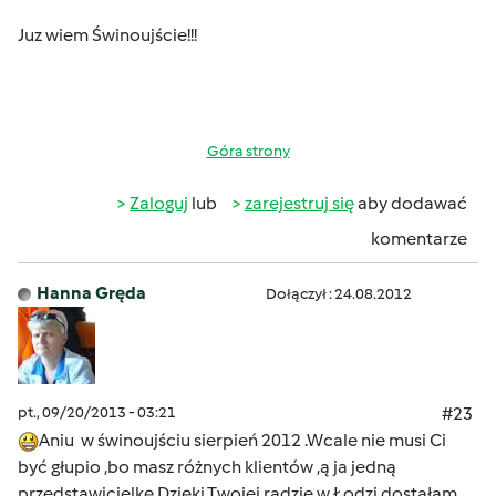
Juz wiem Świnoujście!!!
Góra strony
Zaloguj
lub
zarejestruj się
aby dodawać
komentarze
Hanna Gręda
Dołączył : 24.08.2012
pt., 09/20/2013 - 03:21
#23
Aniu w świnoujściu sierpień 2012 .Wcale nie musi Ci
być głupio ,bo masz różnych klientów ,ą ja jedną
przedstawicielkę.Dzięki Twojej radzie w Łodzi dostałam