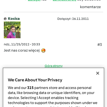
komentarze
Kocica
Dołączył : 26.11.2011
ndz., 11/25/2012 - 20:33
#3
Jest nas coraz więcej
Góra strony
Zaloguj
lub
zarejestruj się
aby dodawać
We Care About Your Privacy
komentarze
We and our
315
partners store and access personal
data, like browsing data or unique identifiers, on your
kara (niezweryfikowany)
device. Selecting I Accept enables tracking
technologies to support the purposes shown under we