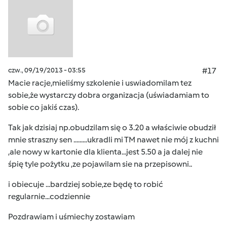
czw., 09/19/2013 - 03:55
#17
Macie racje,mieliśmy szkolenie i uswiadomilam tez
sobie,że wystarczy dobra organizacja (uświadamiam to
sobie co jakiś czas).
Tak jak dzisiaj np.obudzilam się o 3.20 a właściwie obudził
mnie straszny sen .........ukradli mi TM nawet nie mój z kuchni
,ale nowy w kartonie dla klienta...jest 5.50 a ja dalej nie
śpię tyle pożytku ,ze pojawilam sie na przepisowni..
i obiecuje ...bardziej sobie,ze będę to robić
regularnie...codziennie
Pozdrawiam i uśmiechy zostawiam