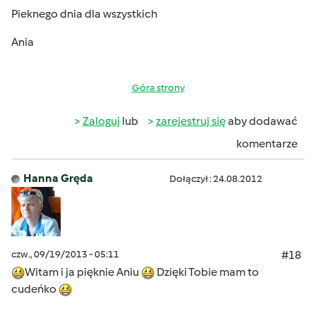
Pieknego dnia dla wszystkich
Ania
Góra strony
Zaloguj
lub
zarejestruj się
aby dodawać
komentarze
Hanna Gręda
Dołączył : 24.08.2012
czw., 09/19/2013 - 05:11
#18
Witam i ja pięknie Aniu
Dzięki Tobie mam to
cudeńko