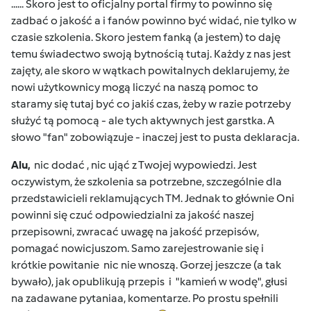
...... Skoro jest to oficjalny portal firmy to powinno się
zadbać o jakość a i fanów powinno być widać, nie tylko w
czasie szkolenia. Skoro jestem fanką (a jestem) to daję
temu świadectwo swoją bytnością tutaj. Każdy z nas jest
zajęty, ale skoro w wątkach powitalnych deklarujemy, że
nowi użytkownicy mogą liczyć na naszą pomoc to
staramy się tutaj być co jakiś czas, żeby w razie potrzeby
służyć tą pomocą - ale tych aktywnych jest garstka. A
słowo "fan" zobowiązuje - inaczej jest to pusta deklaracja.
Alu,
nic dodać , nic ująć z Twojej wypowiedzi. Jest
oczywistym, że szkolenia sa potrzebne, szczególnie dla
przedstawicieli reklamujących TM. Jednak to głównie Oni
powinni się czuć odpowiedzialni za jakość naszej
przepisowni, zwracać uwagę na jakość przepisów,
pomagać nowicjuszom. Samo zarejestrowanie się i
krótkie powitanie nic nie wnoszą. Gorzej jeszcze (a tak
bywało), jak opublikują przepis i "kamień w wodę", głusi
na zadawane pytaniaa, komentarze. Po prostu spełnili