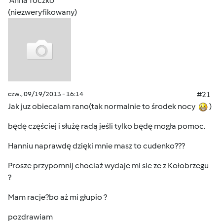
Anna Toczko
(niezweryfikowany)
czw., 09/19/2013 - 16:14
#21
Jak juz obiecalam rano(tak normalnie to środek nocy
)
będę częściej i służę radą jeśli tylko będę mogła pomoc.
Hanniu naprawdę dzięki mnie masz to cudenko???
Prosze przypomnij chociaż wydaje mi sie ze z Kołobrzegu
?
Mam racje?bo aż mi głupio ?
pozdrawiam