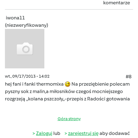
komentarze
iwona11
(niezweryfikowany)
wt., 09/17/2013 - 14:02
#8
hej fani i fanki thermomixa
Na przeziębienie polecam
pyszny sok z malin,a miłosników czegoś mocniejszego
rozgrzeją ,,kolana pszczoły,,-przepis z Radości gotowania
Góra strony
Zaloguj
lub
zarejestruj się
aby dodawać