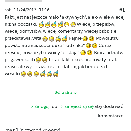
sob., 11/24/2012 - 11:16
#1
Fakt, jest nas jeszcze malo "aktywnych", ale o wiele wiecej,
niz na poczatku
Wiecej przepisòw,
wiecej pomyslòw, wiecej komentarzy, wiecej osòb sie
przedstawia, wita
Fajnie
Powolutku
powstanie z nas super duza "rodzinka"
Coraz
czesciej nowi uzytkownicy "zostaja"
Biora udzial w
pogawedkach
Teraz, fakt, okres pracowity, brak
czasu, ale wyobrazam sobie latem, jak bedzie za to
wesolo
Góra strony
Zaloguj
lub
zarejestruj się
aby dodawać
komentarze
magi1 (niezweryfikowany)