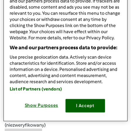
and our partners process data to provide. If trackers are
disabled, some content and ads you see may not be as
relevant to you. You can resurface this menu to change
your choices or withdraw consent at any time by
clicking the Show Purposes link on the bottom of the
webpage .Your choices will have effect within our
wt., 01/01/2013 - 15:02
#4
Website. For more details, refer to our Privacy Policy.
własnie zwiedzam układ forum,nie wiem czy do tego
We and our partners process data to provide:
wątku wrócę ,ale po forum będę się kręcić
Use precise geolocation data. Actively scan device
pozdr k
characteristics for identification. Store and/or access
information on a device. Personalised advertising and
content, advertising and content measurement,
Góra strony
audience research and services development.
List of Partners (vendors)
Zaloguj
lub
zarejestruj się
aby dodawać
komentarze
Show Purposes
I Accept
Anna Toczko
(niezweryfikowany)