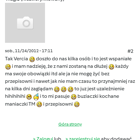
sob., 11/24/2012 - 17:11
#2
Tak Vercia
doszło do nas kilka osób i to jest wspaniałe
i mam nadzieję, że z nami zostaną na dłużej
każdy
ma swoje obowiązki itd ale ja nie mogę żyć bez
przepisowni i nawet jak nie mam czasu to przynajmniej raz
na kilka dni zaglądam
to juz jest uzależnienie
hihihihihi
i to mi pasuje
buziaczki kochane
maniaczki TM
i przepisowni
Góra strony
Zaloguj
lub
zarejestruj się
aby dodawać