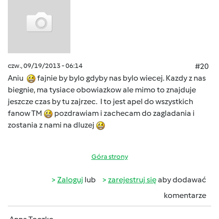
czw., 09/19/2013 - 06:14
#20
Aniu
fajnie by bylo gdyby nas bylo wiecej. Kazdy z nas
biegnie, ma tysiace obowiazkow ale mimo to znajduje
jeszcze czas by tu zajrzec. I to jest apel do wszystkich
fanow TM
pozdrawiam i zachecam do zagladania i
zostania z nami na dluzej
Góra strony
Zaloguj
lub
zarejestruj się
aby dodawać
komentarze