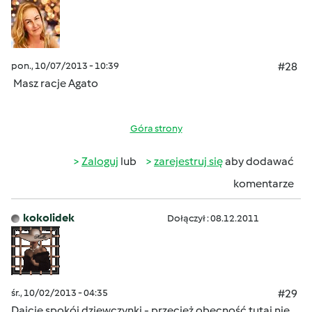
pon., 10/07/2013 - 10:39
#28
Masz racje Agato
Góra strony
Zaloguj
lub
zarejestruj się
aby dodawać
komentarze
kokolidek
Dołączył : 08.12.2011
śr., 10/02/2013 - 04:35
#29
Dajcie spokój dziewczynki - przecież obecność tutaj nie