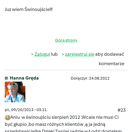
Juz wiem Świnoujście!!!
Góra strony
Zaloguj
lub
zarejestruj się
aby dodawać
komentarze
Hanna Gręda
Dołączył : 24.08.2012
pt., 09/20/2013 - 03:21
#23
Aniu w świnoujściu sierpień 2012 .Wcale nie musi Ci
być głupio ,bo masz różnych klientów ,ą ja jedną
przedstawicielkę.Dzięki Twojej radzie w Łodzi dostałam