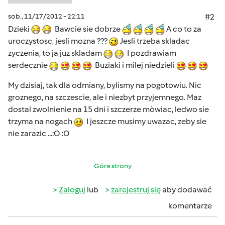
sob., 11/17/2012 - 22:11
#2
Dzieki
Bawcie sie dobrze
A co to za
uroczystosc, jesli mozna ???
Jesli trzeba skladac
zyczenia, to ja juz skladam
I pozdrawiam
serdecznie
Buziaki i milej niedzieli
My dzisiaj, tak dla odmiany, bylismy na pogotowiu. Nic
groznego, na szczescie, ale i niezbyt przyjemnego. Maz
dostal zwolnienie na 15 dni i szczerze mòwiac, ledwo sie
trzyma na nogach
I jeszcze musimy uwazac, zeby sie
nie zarazic ...:O :O
Góra strony
Zaloguj
lub
zarejestruj się
aby dodawać
komentarze