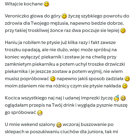
Witajcie kochane
Veroniczko glowa do góry
życzę szybkiego powrotu do
zdrowia dla Twojego mężusia, napewno bedzie dobrze,
przy takiej troskliwej żonce raz dwa poczuje sie lepiej
Haniu ja robiłam te ptysie już kilka razy i fakt zawsze
troszku opadają, ale nie dużo, więc może spróbuj na
koniec wyłączyć piekarnik i zostaw je na chwilę przy
zamknietym piekarniku a potem uchyl troszke drzwiczki
piekarnika i je jeszcze zostaw a potem wyjmij, nie wiem
musisz popróbować
napewno jakiś sposob zadziała
moim zdaniem nie ma różnicy czym sie ptysie nakłada
Kocica wszystkiego naj naj i udanej imprezki życzę
oglądałam przepis na Twój drink i wygląda pysznie muszę
go spróbować
U mnie wekend szalony
wczoraj buszowanie po
sklepach w poszukiwaniu ciuchów dla juniora, tak mi