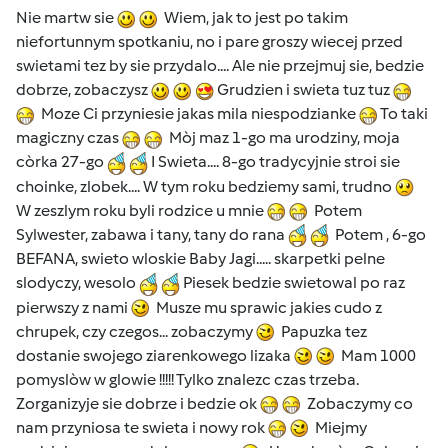
Nie martw sie
Wiem, jak to jest po takim
niefortunnym spotkaniu, no i pare groszy wiecej przed
swietami tez by sie przydalo.... Ale nie przejmuj sie, bedzie
dobrze, zobaczysz
Grudzien i swieta tuz tuz
Moze Ci przyniesie jakas mila niespodzianke
To taki
magiczny czas
Mòj maz 1-go ma urodziny, moja
còrka 27-go
I Swieta.... 8-go tradycyjnie stroi sie
choinke, zlobek.... W tym roku bedziemy sami, trudno
W zeszlym roku byli rodzice u mnie
Potem
Sylwester, zabawa i tany, tany do rana
Potem , 6-go
BEFANA, swieto wloskie Baby Jagi..... skarpetki pelne
slodyczy, wesolo
Piesek bedzie swietowal po raz
pierwszy z nami
Musze mu sprawic jakies cudo z
chrupek, czy czegos... zobaczymy
Papuzka tez
dostanie swojego ziarenkowego lizaka
Mam 1000
pomyslòw w glowie !!!!! Tylko znalezc czas trzeba.
Zorganizyje sie dobrze i bedzie ok
Zobaczymy co
nam przyniosa te swieta i nowy rok
Miejmy