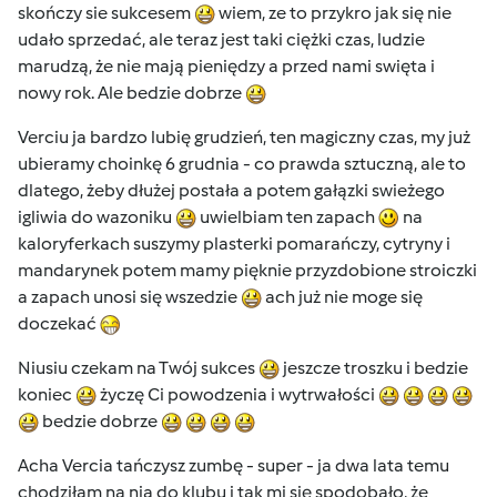
skończy sie sukcesem
wiem, ze to przykro jak się nie
udało sprzedać, ale teraz jest taki ciężki czas, ludzie
marudzą, że nie mają pieniędzy a przed nami swięta i
nowy rok. Ale bedzie dobrze
Verciu ja bardzo lubię grudzień, ten magiczny czas, my już
ubieramy choinkę 6 grudnia - co prawda sztuczną, ale to
dlatego, żeby dłużej postała a potem gałązki swieżego
igliwia do wazoniku
uwielbiam ten zapach
na
kaloryferkach suszymy plasterki pomarańczy, cytryny i
mandarynek potem mamy pięknie przyzdobione stroiczki
a zapach unosi się wszedzie
ach już nie moge się
doczekać
Niusiu czekam na Twój sukces
jeszcze troszku i bedzie
koniec
życzę Ci powodzenia i wytrwałości
bedzie dobrze
Acha Vercia tańczysz zumbę - super - ja dwa lata temu
chodziłam na nią do klubu i tak mi się spodobało, że