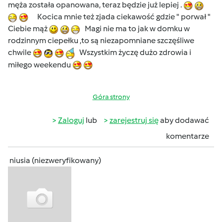
męża została opanowana, teraz będzie już lepiej .
Kocica mnie też zjada ciekawość gdzie " porwał "
Ciebie mąż
Magi nie ma to jak w domku w
rodzinnym ciepełku ,to są niezapomniane szczęśliwe
chwile
Wszystkim życzę dużo zdrowia i
miłego weekendu
Góra strony
Zaloguj
lub
zarejestruj się
aby dodawać
komentarze
niusia (niezweryfikowany)