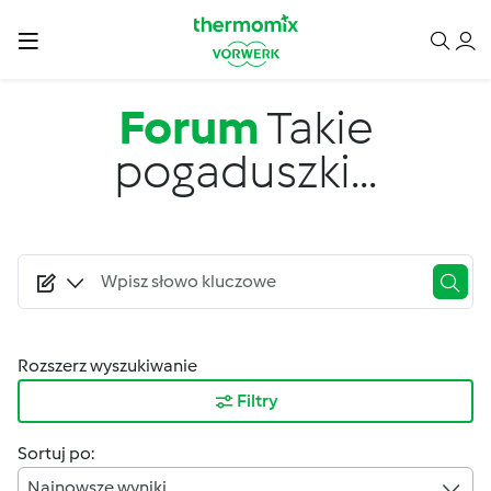
Przejdź do treści
Forum
Takie
pogaduszki...
Rozszerz wyszukiwanie
Filtry
Sortuj po:
Najnowsze wyniki