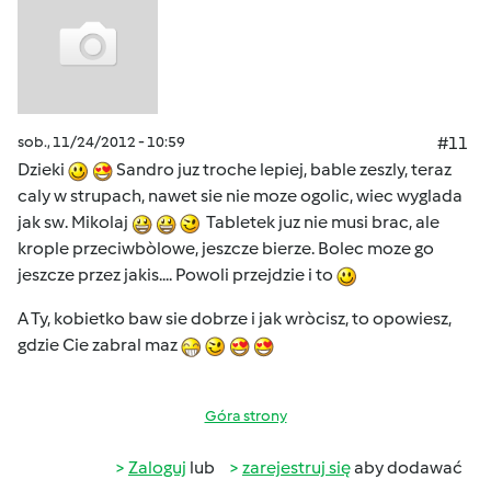
sob., 11/24/2012 - 10:59
#11
Dzieki
Sandro juz troche lepiej, bable zeszly, teraz
caly w strupach, nawet sie nie moze ogolic, wiec wyglada
jak sw. Mikolaj
Tabletek juz nie musi brac, ale
krople przeciwbòlowe, jeszcze bierze. Bolec moze go
jeszcze przez jakis.... Powoli przejdzie i to
A Ty, kobietko baw sie dobrze i jak wròcisz, to opowiesz,
gdzie Cie zabral maz
Góra strony
Zaloguj
lub
zarejestruj się
aby dodawać