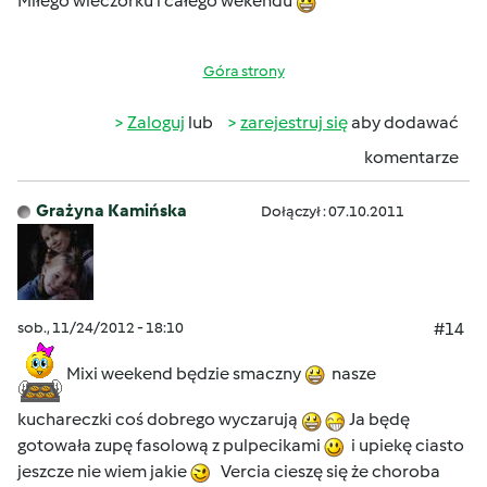
Miłego wieczorku i całego wekendu
Góra strony
Zaloguj
lub
zarejestruj się
aby dodawać
komentarze
Grażyna Kamińska
Dołączył : 07.10.2011
sob., 11/24/2012 - 18:10
#14
Mixi weekend będzie smaczny
nasze
kuchareczki coś dobrego wyczarują
Ja będę
gotowała zupę fasolową z pulpecikami
i upiekę ciasto
jeszcze nie wiem jakie
Vercia cieszę się że choroba