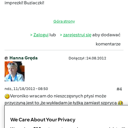
imprezki! Buziaczki!
Góra strony
Zaloguj
lub
zarejestruj się
aby dodawać
komentarze
Hanna Gręda
Dołączył : 24.08.2012
ndz., 11/18/2012 - 08:50
#4
Veroniko wracam do nieszczęsnych ptysi może
przyczyną jest to ,że wykładam je łyżką zamiast szprycą
następne zrobi,ę ze szprycy .Pozdrawiam
We Care About Your Privacy