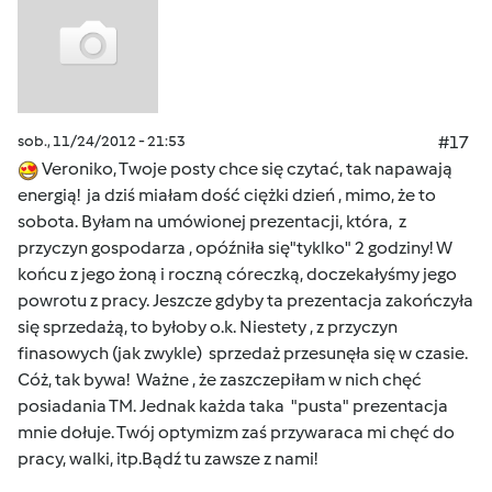
sob., 11/24/2012 - 21:53
#17
Veroniko, Twoje posty chce się czytać, tak napawają
energią! ja dziś miałam dość ciężki dzień , mimo, że to
sobota. Byłam na umówionej prezentacji, która, z
przyczyn gospodarza , opóźniła się"tyklko" 2 godziny! W
końcu z jego żoną i roczną córeczką, doczekałyśmy jego
powrotu z pracy. Jeszcze gdyby ta prezentacja zakończyła
się sprzedażą, to byłoby o.k. Niestety , z przyczyn
finasowych (jak zwykle) sprzedaż przesunęła się w czasie.
Cóż, tak bywa! Ważne , że zaszczepiłam w nich chęć
posiadania TM. Jednak każda taka "pusta" prezentacja
mnie dołuje. Twój optymizm zaś przywaraca mi chęć do
pracy, walki, itp.Bądź tu zawsze z nami!