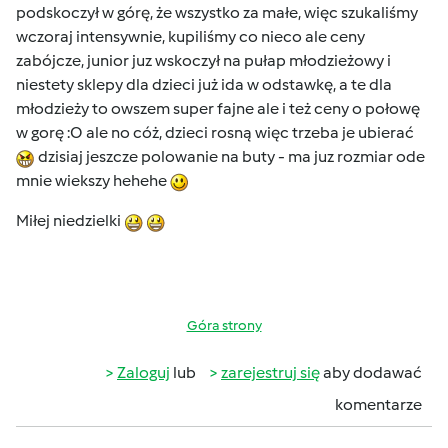
podskoczył w górę, że wszystko za małe, więc szukaliśmy
wczoraj intensywnie, kupiliśmy co nieco ale ceny
zabójcze, junior juz wskoczył na pułap młodzieżowy i
niestety sklepy dla dzieci już ida w odstawkę, a te dla
młodzieży to owszem super fajne ale i też ceny o połowę
w gorę :O ale no cóż, dzieci rosną więc trzeba je ubierać
dzisiaj jeszcze polowanie na buty - ma juz rozmiar ode
mnie wiekszy hehehe
Miłej niedzielki
Góra strony
Zaloguj
lub
zarejestruj się
aby dodawać
komentarze