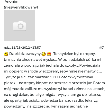
Anonim
(niezweryfikowany)
ndz., 11/18/2012 - 13:57
#7
Dzieki dziewczyny
Ten tydzien byl okropny..
brrrr.... nie chce nawet myslec... W poniedzialek còrka mi
zemdlala w pociagu, jak jechala do szkoly.... Powiedziala
mi dopiero w srode wieczorem, zeby mnie nie martwic....
Tyle, ze ja sie i tak martwie :O :O Potem wymiotowal
piesek.... nastepny klopot, na szczescie przeszlo juz. Potem
mòj maz sie zalil, ze mu wyskoczyl babel z zimna na ustach,
na drugi dzien, bolal go migdal, wysylalam go do lekarza,
ale uparty, jak osiol.... odwiedza bardzo rzadko lekarzy,
powiedzmy, i na szczescie. Tym razem jednak nie