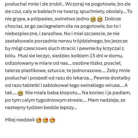
posluchal mnie i zle zrobil... Wczoraj na pogotowie, bo zle
sie czul, caly w bablach na twarzy, spuchniety, obolaly.... To
nie grypa, a pòlpasiec, swinstwo jedno
Dobrze
chociaz, ze go zaciagnelam sila na pogotowie, bo to i
niebezpieczne, i zarazliwe. No i mial szczescie, ze nie
zaatakowalo porzadnie nerwu tròjdzielnego, bo jeszcze
by mògl czesciowo sluch stracic i pewnie by krzyczal z
bòlu. Musi sie leczyc, siedziec kolkiem 15 dni w domu,
odizolowany w miare od nas.... osobne lòzko, posciel,
talerze plastikowe, sztucce, te jednorazowe..... Zeby mnie
posluchal i poszedl od razu do lekarza.... Pewnie dostalby
od razu tabletki i zablokowal tego swinskiego wirusa.... A
tak.....
Nie miala baba klopotu.... Na koniec i ja padlam,
po tym calym tygodniowym stresie..... Mam nadzieje, ze
nastepny tydzien bedzie lepszy....
Milej niedzieli