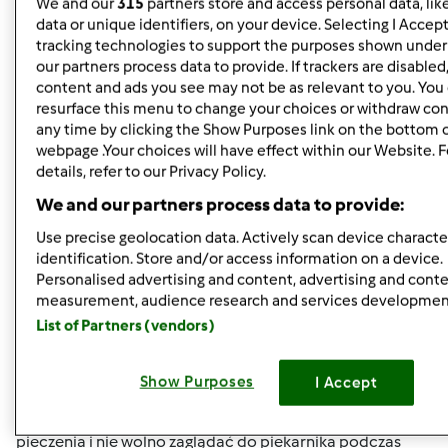
We and our
315
partners store and access personal data, lik
data or unique identifiers, on your device. Selecting I Accep
Góra strony
tracking technologies to support the purposes shown unde
our partners process data to provide. If trackers are disable
Zaloguj
lub
zarejestruj się
aby dodawać
content and ads you see may not be as relevant to you. You
resurface this menu to change your choices or withdraw con
komentarze
any time by clicking the Show Purposes link on the bottom 
webpage .Your choices will have effect within our Website. 
Grażyna Kamińska
Dołączył : 07.10.2011
details, refer to our Privacy Policy.
We and our partners process data to provide:
Use precise geolocation data. Actively scan device character
identification. Store and/or access information on a device.
ndz., 11/18/2012 - 10:59
#5
Personalised advertising and content, advertising and cont
Kocica życzę udanej zabawy w gronie najbliższych
measurement, audience research and services developmen
Pozdrowienia dla męża .Buziaczki
List of Partners (vendors)
Veroniczko będzie dobrze
życzę wytrwania w
zmaganiu z chorobą męża, dołączam się do życzeń
Show Purposes
I Accept
Gabrysi
Haniu to nie ma znaczenia czym nakładasz
ciasto na ptysie wszystko zależy od temperatury
pieczenia i nie wolno zaglądać do piekarnika podczas