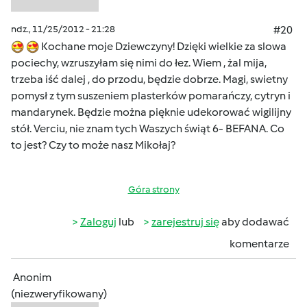
ndz., 11/25/2012 - 21:28
#20
Kochane moje Dziewczyny! Dzięki wielkie za slowa
pociechy, wzruszyłam się nimi do łez. Wiem , żal mija,
trzeba iść dalej , do przodu, będzie dobrze. Magi, swietny
pomysł z tym suszeniem plasterków pomarańczy, cytryn i
mandarynek. Będzie można pięknie udekorować wigilijny
stół. Verciu, nie znam tych Waszych świąt 6- BEFANA. Co
to jest? Czy to może nasz Mikołaj?
Góra strony
Zaloguj
lub
zarejestruj się
aby dodawać
komentarze
Anonim
(niezweryfikowany)