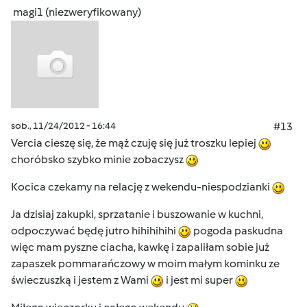
magi1 (niezweryfikowany)
sob., 11/24/2012 - 16:44
#13
Vercia cieszę się, że mąż czuję się już troszku lepiej
choróbsko szybko minie zobaczysz
Kocica czekamy na relację z wekendu-niespodzianki
Ja dzisiaj zakupki, sprzatanie i buszowanie w kuchni,
odpoczywać będę jutro hihihihihi
pogoda paskudna
więc mam pyszne ciacha, kawkę i zapaliłam sobie już
zapaszek pommarańczowy w moim małym kominku ze
świeczuszką i jestem z Wami
i jest mi super