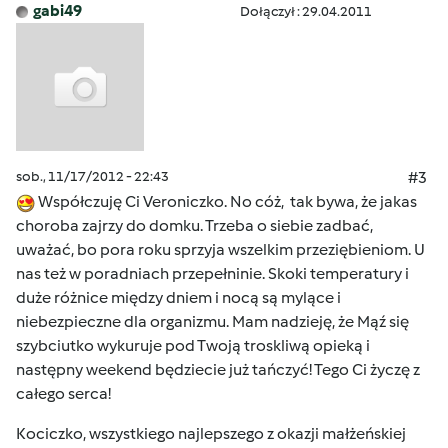
gabi49
Dołączył : 29.04.2011
sob., 11/17/2012 - 22:43
#3
Współczuję Ci Veroniczko. No cóż, tak bywa, że jakas
choroba zajrzy do domku. Trzeba o siebie zadbać,
uważać, bo pora roku sprzyja wszelkim przeziębieniom. U
nas też w poradniach przepełninie. Skoki temperatury i
duże różnice między dniem i nocą są mylące i
niebezpieczne dla organizmu. Mam nadzieję, że Mąź się
szybciutko wykuruje pod Twoją troskliwą opieką i
następny weekend będziecie już tańczyć! Tego Ci życzę z
całego serca!
Kociczko, wszystkiego najlepszego z okazji małżeńskiej