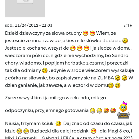
sob., 11/24/2012 - 21:03
#16
Dzieki dziewczyny za slowa otuchy
Wiem, ze
jestescie ze mna i zawsze jakies mile slòwko dodacie
Jestescie kochane, wszystkie
I ja siedze w domu,
wieczorami pòki co, nigdzie nie wychodzimy, bo Sandro
chory, wiadomo. I popijam herbatke z czarnej porzeczki,
tak dla odmiany
Jedynie w srode wieczorem wyskakuje
z còrka na silownie, bo zapisalysmy sie na ZUMBA
W
dzien ganianie, jak zawsze, a wieczorki w domu
Zycze wszystkim i ja milego weekendu, milego
odpoczynku, przyjemnego gotowania
Niusia, trzymam kciuki
Daj znac od czasu do czasu, jak
idzie
Buziaczki dla calej rodzinki
I dla Magi & co, i
Mixi, i Grazynki, i Gabrysi, i Eli ( a jak tam còrcia z noga ??? ),