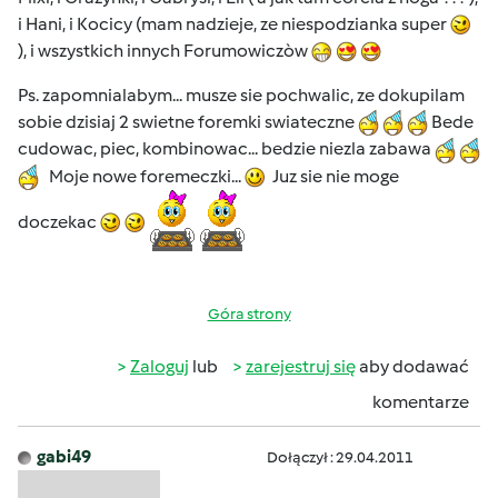
i Hani, i Kocicy (mam nadzieje, ze niespodzianka super
), i wszystkich innych Forumowiczòw
Ps. zapomnialabym... musze sie pochwalic, ze dokupilam
sobie dzisiaj 2 swietne foremki swiateczne
Bede
cudowac, piec, kombinowac... bedzie niezla zabawa
Moje nowe foremeczki...
Juz sie nie moge
doczekac
Góra strony
Zaloguj
lub
zarejestruj się
aby dodawać
komentarze
gabi49
Dołączył : 29.04.2011