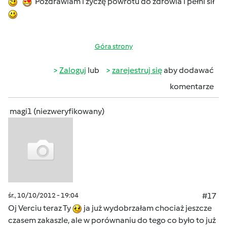
Pozdrawiam i życzę powrotu do zdrowia i pełni sił
Góra strony
Zaloguj
lub
zarejestruj się
aby dodawać
komentarze
magi1 (niezweryfikowany)
śr., 10/10/2012 - 19:04
#17
Oj Verciu teraz Ty
ja już wydobrzałam chociaż jeszcze
czasem zakaszle, ale w porównaniu do tego co było to już