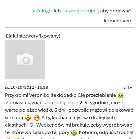
Zaloguj
lub
zarejestruj się
aby dodawać
komentarze
ElaK (niezweryfikowany)
śr., 10/10/2012 - 16:28
#16
Przykro mi Veroniko, że dopadło Cię przeziębienie
Zamiast ciągnąć je za sobą przez 2-3 tygodnie , może
warto poleżeć włóżku 3 dni i pozwolić mężowi opiekować
się sobą
A Ty, kochana myślisz o kolejnych
ciastkach :O Weekendów mi brakuje, żeby wypróbować
te, które wpisałaś do tej pory
Kobieto, odpuść trochę!