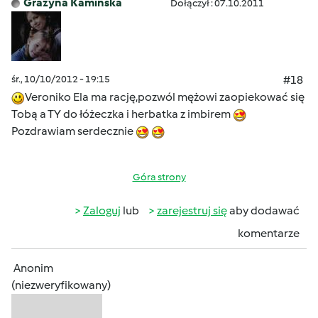
Grażyna Kamińska
Dołączył : 07.10.2011
śr., 10/10/2012 - 19:15
#18
Veroniko Ela ma rację,pozwól mężowi zaopiekować się
Tobą a TY do łóżeczka i herbatka z imbirem
Pozdrawiam serdecznie
Góra strony
Zaloguj
lub
zarejestruj się
aby dodawać
komentarze
Anonim
(niezweryfikowany)