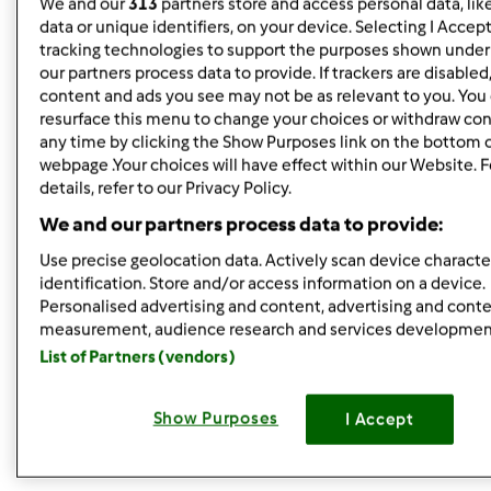
#6
We and our
313
partners store and access personal data, lik
I już mamy piątek ,gorąco witam
data or unique identifiers, on your device. Selecting I Accep
tracking technologies to support the purposes shown unde
our partners process data to provide. If trackers are disable
content and ads you see may not be as relevant to you. You
resurface this menu to change your choices or withdraw con
any time by clicking the Show Purposes link on the bottom 
Góra strony
webpage .Your choices will have effect within our Website. 
details, refer to our Privacy Policy.
Zaloguj
lub
zarejestruj się
aby dodawać
We and our partners process data to provide:
komentarze
Use precise geolocation data. Actively scan device character
Hanna Gręda
identification. Store and/or access information on a device.
Dołączył : 24.08.2012
Personalised advertising and content, advertising and cont
measurement, audience research and services developmen
List of Partners (vendors)
czw., 10/27/2016 - 05:45
#7
Show Purposes
I Accept
Szybciutko i cieplutko Was witam