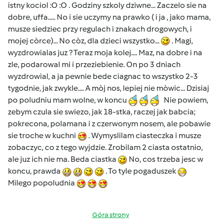
istny kociol :O :O . Godziny szkoly dziwne... Zaczelo sie na
dobre, uffa..... No i sie uczymy na prawko ( i ja , jako mama,
musze siedziec przy regulach i znakach drogowych, i
mojej còrce)... No còz, dla dzieci wszystko...
. Magi,
wyzdrowialas juz ? Teraz moja kolej.... Maz, na dobre i na
zle, podarowal mi i przeziebienie. On po 3 dniach
wyzdrowial, a ja pewnie bede ciagnac to wszystko 2-3
tygodnie, jak zwykle.... A mòj nos, lepiej nie mòwic... Dzisiaj
po poludniu mam wolne, w koncu
Nie powiem,
zebym czula sie swiezo, jak 18-stka, raczej jak babcia;
pokrecona, polamana i z czerwonym nosem, ale pobawie
sie troche w kuchni
. Wymyslilam ciasteczka i musze
zobaczyc, co z tego wyjdzie. Zrobilam 2 ciasta ostatnio,
ale juz ich nie ma. Beda ciastka
No, cos trzeba jesc w
koncu, prawda
. To tyle pogaduszek
Milego popoludnia
Góra strony