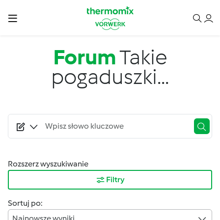
Przejdź do treści
Forum
Takie
pogaduszki...
Rozszerz wyszukiwanie
Filtry
Sortuj po:
Najnowsze wyniki