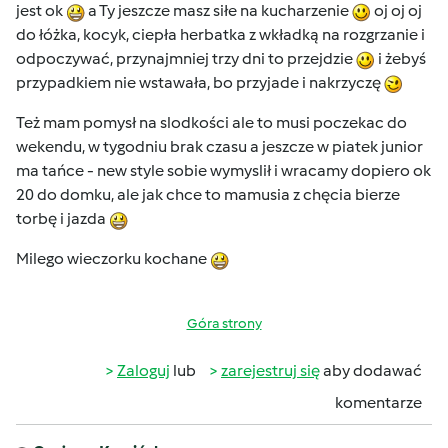
jest ok
a Ty jeszcze masz siłe na kucharzenie
oj oj oj
do łóżka, kocyk, ciepła herbatka z wkładką na rozgrzanie i
odpoczywać, przynajmniej trzy dni to przejdzie
i żebyś
przypadkiem nie wstawała, bo przyjade i nakrzyczę
Też mam pomysł na slodkości ale to musi poczekac do
wekendu, w tygodniu brak czasu a jeszcze w piatek junior
ma tańce - new style sobie wymyslił i wracamy dopiero ok
20 do domku, ale jak chce to mamusia z chęcia bierze
torbę i jazda
Milego wieczorku kochane
Góra strony
Zaloguj
lub
zarejestruj się
aby dodawać
komentarze