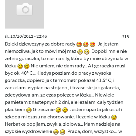
śr., 10/10/2012 - 22:43
#19
Dzieki dziewczyny za dobre rady
Ja jestem
niemozliwa, jak to mòwi mòj maz
Dopòki mnie nie
zetnie goraczka, to nie ma sily, ktòra by mnie utrzymala w
lòzku
Nie umiem, nie dam rady... A i goraczka musi
byc ok. 40° C... Kiedys poszlam do pracy z wysoka
goraczka, dopiero jak termometr pokazal 41,5° C, i
zaczelam usypiac na stojaco , i trzasc sie jak galareta,
zdecydowalam, ze czas polezec w lòzku... Niewiele
pamietam z nastepnych 2 dni, ale lezalam caly tydzien
plackiem
Grzecznie
Jestem uparta jak osiol i
szkoda mi czasu na chorowanie, i lezenie w lòzku
Herbatke popijam, zwykla, ziolowa... Mam nadzieje na
szybkie wyzdrowienie
Praca, dom, wszystko... w