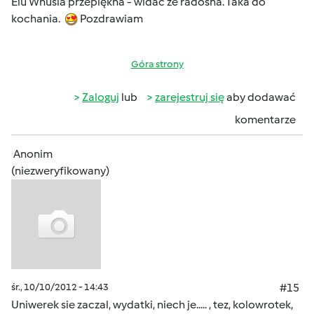
Elu Wnusia przepiękna - widać że radosna. Taka do
kochania.
Pozdrawiam
Góra strony
Zaloguj
lub
zarejestruj się
aby dodawać
komentarze
Anonim
(niezweryfikowany)
śr., 10/10/2012 - 14:43
#15
Uniwerek sie zaczal, wydatki, niech je..... , tez, kolowrotek,