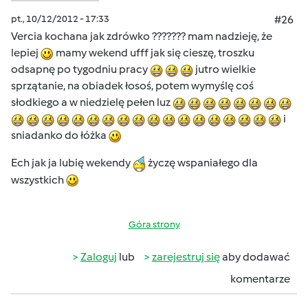
pt., 10/12/2012 - 17:33
#26
Vercia kochana jak zdrówko ??????? mam nadzieję, że
lepiej
mamy wekend ufff jak się cieszę, troszku
odsapnę po tygodniu pracy
jutro wielkie
sprzątanie, na obiadek łosoś, potem wymyślę coś
słodkiego a w niedzielę pełen luz
i
sniadanko do łóżka
Ech jak ja lubię wekendy
życzę wspaniałego dla
wszystkich
Góra strony
Zaloguj
lub
zarejestruj się
aby dodawać
komentarze