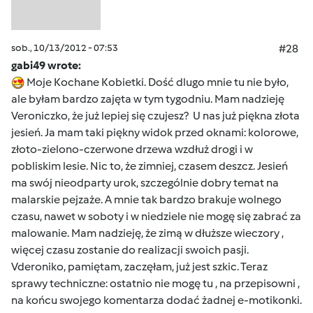
sob., 10/13/2012 - 07:53
#28
gabi49 wrote:
Moje Kochane Kobietki. Dość dlugo mnie tu nie było,
ale byłam bardzo zajęta w tym tygodniu. Mam nadzieję
Veroniczko, że już lepiej się czujesz? U nas już piękna złota
jesień. Ja mam taki piękny widok przed oknami: kolorowe,
złoto-zielono-czerwone drzewa wzdłuż drogi i w
pobliskim lesie. Nic to, że zimniej, czasem deszcz. Jesień
ma swój nieodparty urok, szczególnie dobry temat na
malarskie pejzaże. A mnie tak bardzo brakuje wolnego
czasu, nawet w soboty i w niedziele nie mogę się zabrać za
malowanie. Mam nadzieję, że zimą w dłuższe wieczory ,
więcej czasu zostanie do realizacji swoich pasji.
Vderoniko, pamiętam, zaczęłam, już jest szkic. Teraz
sprawy techniczne: ostatnio nie mogę tu , na przepisowni ,
na końcu swojego komentarza dodać żadnej e-motikonki.