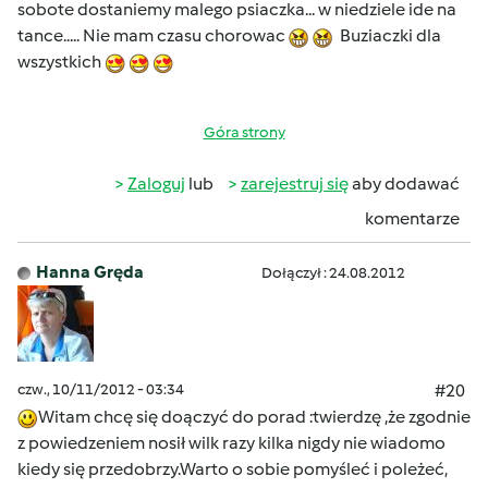
sobote dostaniemy malego psiaczka... w niedziele ide na
tance..... Nie mam czasu chorowac
Buziaczki dla
wszystkich
Góra strony
Zaloguj
lub
zarejestruj się
aby dodawać
komentarze
Hanna Gręda
Dołączył : 24.08.2012
czw., 10/11/2012 - 03:34
#20
Witam chcę się doączyć do porad :twierdzę ,że zgodnie
z powiedzeniem nosił wilk razy kilka nigdy nie wiadomo
kiedy się przedobrzy.Warto o sobie pomyśleć i poleżeć,