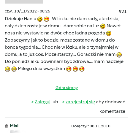
czw., 10/11/2012 - 08:26
#21
Dziekuje Haniu
W lòzku nie dam rady, ale dzisiaj
caly dzien zostaje w domu i dam sobie na luz
Nawet
nosa nie wystawie na dwòr, choc ladna pogoda
Zobaczymy, jak to bedzie, moze zostane w domu do
konca tygodnia... Choc nie w lòzku, ale przynajmniej w
domu, a to juz cos. Moze starczy.... Goraczki nie mam
Do poniedzialku powinnam byc zdrowa.... mam nadzieje
Milego dnia wszystkim
Góra strony
Zaloguj
lub
zarejestruj się
aby dodawać
komentarze
Mixi
Dołączył : 08.11.2010