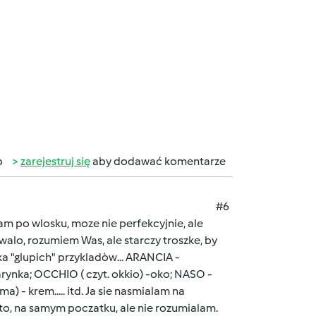
b
zarejestruj się
aby dodawać komentarze
#6
am po wlosku, moze nie perfekcyjnie, ale
awalo, rozumiem Was, ale starczy troszke, by
ka "glupich" przykladòw... ARANCIA -
ynka; OCCHIO ( czyt. okkio) -oko; NASO -
a) - krem..... itd. Ja sie nasmialam na
esto, na samym poczatku, ale nie rozumialam.