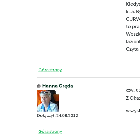
Kiedys
k...a.
CURVA,
to pra
Weszla
lazien
Czyta 
Góra strony
Hanna Gręda
czw., 0
Z Okaz
wszys
Dołączył : 24.08.2012
Góra strony