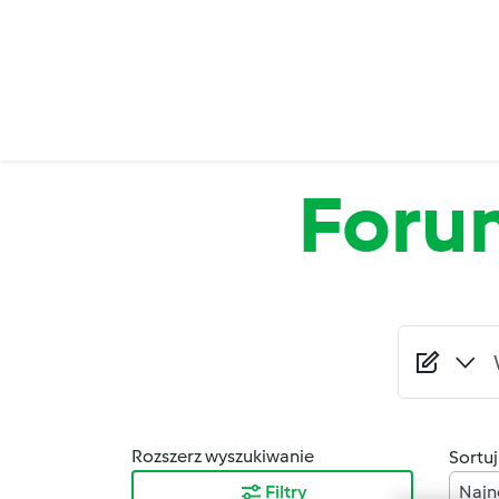
Przejdź do treści
Foru
Rozszerz wyszukiwanie
Sortuj
Filtry
Najn