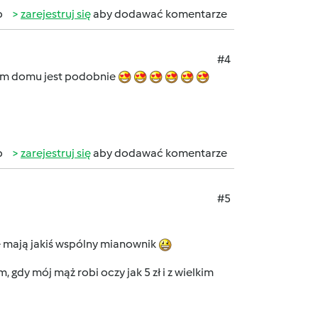
b
zarejestruj się
aby dodawać komentarze
#4
m domu jest podobnie
b
zarejestruj się
aby dodawać komentarze
#5
e mają jakiś wspólny mianownik
, gdy mój mąż robi oczy jak 5 zł i z wielkim