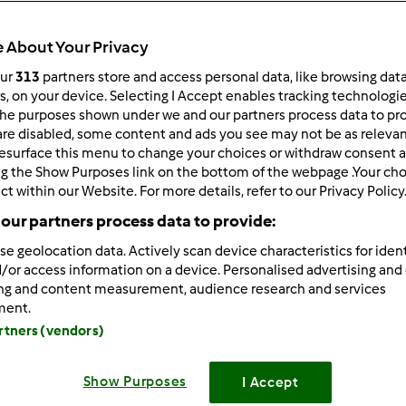
 About Your Privacy
our
313
partners store and access personal data, like browsing dat
rs, on your device. Selecting I Accept enables tracking technologi
he purposes shown under we and our partners process data to prov
3/28/2013 - 00:19
are disabled, some content and ads you see may not be as relevan
esurface this menu to change your choices or withdraw consent a
, nie rozśmieszaj mnie
włoski nie jest trudny? Lubię go słuc
ng the Show Purposes link on the bottom of the webpage .Your choi
z męża "Makarona" (jak sama piszesz), to musiałaś się nauczy
ct within our Website. For more details, refer to our Privacy Policy
oim po polsku nie umiem się dogadać
our partners process data to provide:
se geolocation data. Actively scan device characteristics for ident
/or access information on a device. Personalised advertising and
Zaloguj
lu
ing and content measurement, audience research and services
ment.
artners (vendors)
3/28/2013 - 08:03
Elu, ale się uśmiałam. Ja tez tak mam. Czasem się nagadam, nag
Show Purposes
I Accept
ał, ja mu mówiłam? To chyba nie jemu. No i masz babo placek. A