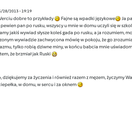
3/28/2013 - 19:19
Verciu dobre to przykłady
Fajne są wpadki językowe
Ja pa
pewien pan po rusku, wszyscy u mnie w domu uczyli się w szkole
my jakiś wywiad słysze koleś gada po rusku, a ja rozumiem, moż
zonym wywiadzie zachwycona mówię w pokoju, że go zrozumiała
azmu, tylko robią dziwne miny, w końcu babcia mnie uświadomiła
em, że brzmiał jak Ruski
, dziękujemy za życzenia i również razem z męzem, życzymy W
ciepełka, w domu, w sercu i za oknem