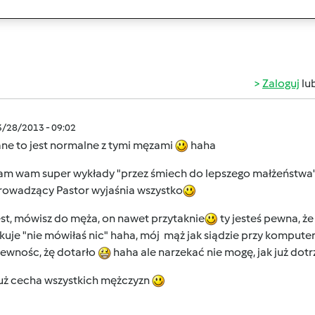
Zaloguj
lu
3/28/2013 - 09:02
ne to jest normalne z tymi męzami
haha
am wam super wykłady "przez śmiech do lepszego małżeństwa
rowadzący Pastor wyjaśnia wszystko
jest, mówisz do męża, on nawet przytaknie
ty jesteś pewna, że
uje "nie mówiłaś nic" haha, mój mąż jak siądzie przy kompute
ewnośc, żę dotarło
haha ale narzekać nie mogę, jak już dotr
już cecha wszystkich mężczyzn