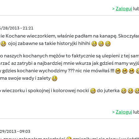
Zaloguj
lu
3/28/2013 - 21:21
cie Kochane wieczorkiem, właśnie padłam na kanapę. Skoczyłam
e
ojoj zabawne sa takie historyjki hihihi
o naszych kochanych mężów to faktycznie są ulepieni z tej same
zać az zatrybi a najbardziej mnie wkurza jak gdzieś mamy wyjś
 gdzies kochanie wychodzimy ??? nic nie mówiłaś !!!!
 ma swoje wady i zalety
 wieczorku i spokojnej i kolorowej nocki
do juterka
Zaloguj
lu
/29/2013 - 09:03