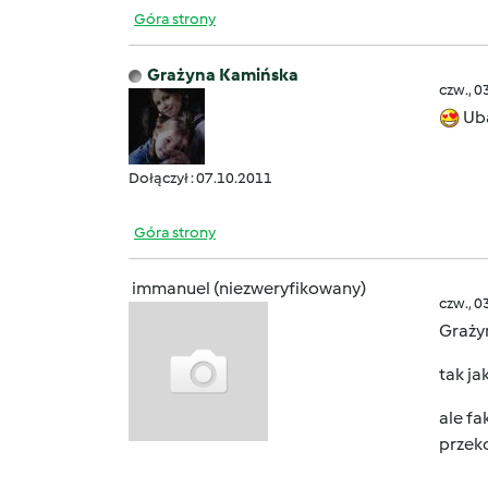
Góra strony
Grażyna Kamińska
czw., 0
Uba
Dołączył : 07.10.2011
Góra strony
immanuel (niezweryfikowany)
czw., 0
Graży
tak j
ale fa
przek