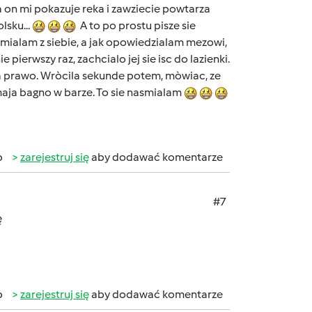
a on mi pokazuje reka i zawziecie powtarza
lsku...
A to po prostu pisze sie
ialam z siebie, a jak opowiedzialam mezowi,
pierwszy raz, zachcialo jej sie isc do lazienki.
na prawo. Wròcila sekunde potem, mòwiac, ze
zymaja bagno w barze. To sie nasmialam
b
zarejestruj się
aby dodawać komentarze
#7
ę
b
zarejestruj się
aby dodawać komentarze