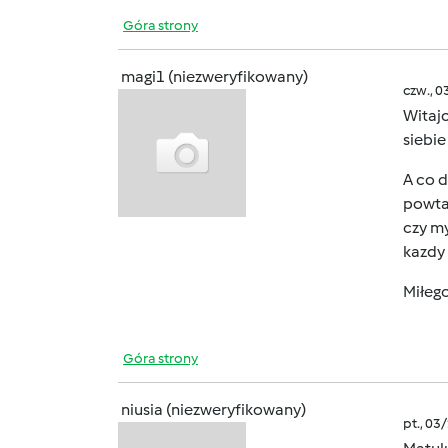
Góra strony
magi1 (niezweryfikowany)
czw., 0
Witaj
siebi
A co d
powtar
czy my
kazdy
Miłego
Góra strony
niusia (niezweryfikowany)
pt., 03