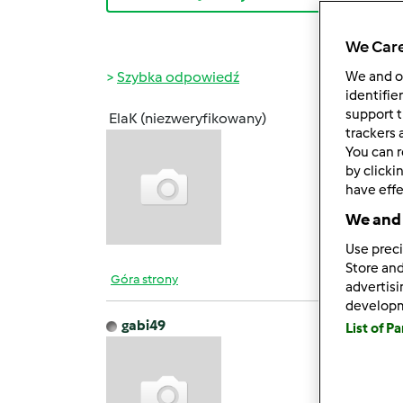
We Care
Szybka odpowiedź
We and 
identifie
support t
ElaK (niezweryfikowany)
czw., 0
trackers 
You can r
Vercia
by clicki
Ty mas
have effe
ze sw
We and 
Use preci
Store and
Góra strony
advertis
develop
gabi49
List of P
czw., 0
wiedzi