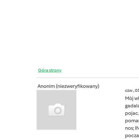
Góra strony
Anonim (niezweryfikowany)
czw., 0
Mòj w
gadal
pojac.
pomar
nos; I
poczat