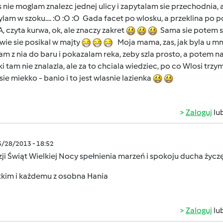
 nie moglam znalezc jednej ulicy i zapytalam sie przechodnia, 
 Bylam w szoku.... :O :O :O Gada facet po wlosku, a przeklina po po
 czyta kurwa, ok, ale znaczy zakret
Sama sie potem sm
wie sie posikal w majty
Moja mama, zas, jak byla u mnie 
m z nia do baru i pokazalam reka, zeby szla prosto, a potem 
ki tam nie znalazla, ale za to chciala wiedziec, po co Wlosi tr
sie miekko - banio i to jest wlasnie lazienka
Zaloguj
lu
3/28/2013 - 18:52
ji Świąt Wielkiej Nocy spełnienia marzeń i spokoju ducha życz
tkim i każdemu z osobna Hania
Zaloguj
lu