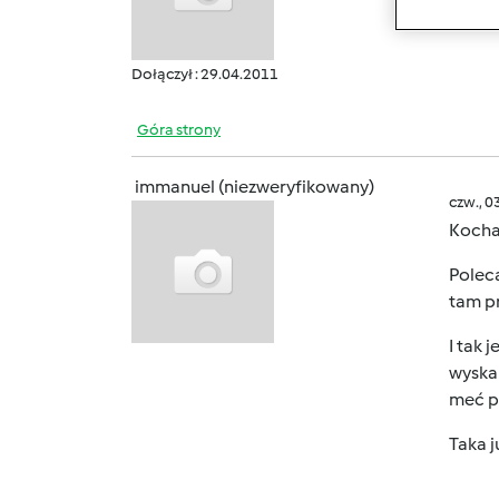
Dołączył : 29.04.2011
Góra strony
immanuel (niezweryfikowany)
czw., 0
Kocha
Polec
tam p
I tak 
wyskak
meć p
Taka 