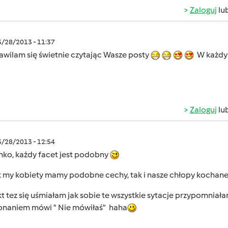
Zaloguj
lu
3/28/2013 - 11:37
wilam się świetnie czytając Wasze posty
W każdy
Zaloguj
lu
3/28/2013 - 12:54
nko, każdy facet jest podobny
ak my kobiety mamy podobne cechy, tak i nasze chłopy kochan
kt tez się uśmiałam jak sobie te wszystkie sytacje przypomniałam
onaniem mówi " Nie mówiłaś" haha