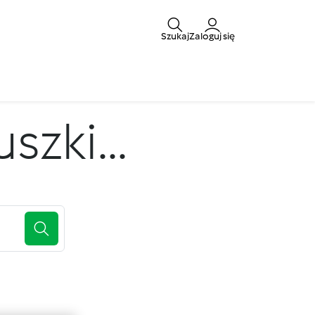
Szukaj
Zaloguj się
zki...