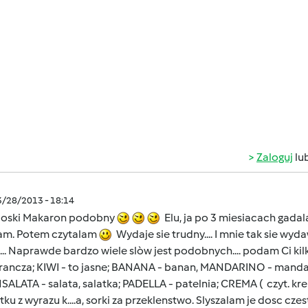
Zaloguj
lu
3/28/2013 - 18:14
loski Makaron podobny
Elu, ja po 3 miesiacach gadal
am. Potem czytalam
Wydaje sie trudny.... I mnie tak sie wyd
... Naprawde bardzo wiele slòw jest podobnych.... podam Ci kil
ancza; KIWI - to jasne; BANANA - banan, MANDARINO - mandar
NSALATA - salata, salatka; PADELLA - patelnia; CREMA ( czyt. krem
ku z wyrazu k....a, sorki za przeklenstwo. Slyszalam je dosc cz