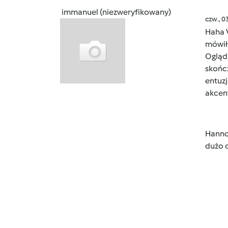
immanuel (niezweryfikowany)
czw., 0
Haha 
mówił 
Ogląda
skońc
entuzj
akcent
Hanno
dużo 