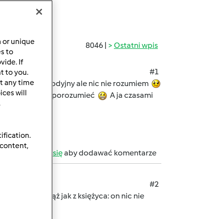
a or unique
8046 |
Ostatni wpis
es to
ide. If
#1
t to you.
t any time
hać, bo taki melodyjny ale nic nie rozumiem
ces will
ć, żeby się z nim porozumieć
A ja czasami
.
ification.
 content,
b
zarejestruj się
aby dodawać komentarze
#2
adam, a mój mąż jak z księżyca: on nic nie
ch, te chłopy!