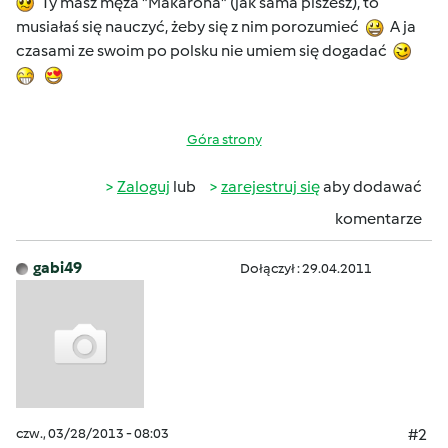
Ty masz męża "Makarona" (jak sama piszesz), to
musiałaś się nauczyć, żeby się z nim porozumieć
A ja
czasami ze swoim po polsku nie umiem się dogadać
Góra strony
Zaloguj
lub
zarejestruj się
aby dodawać
komentarze
gabi49
Dołączył : 29.04.2011
czw., 03/28/2013 - 08:03
#2