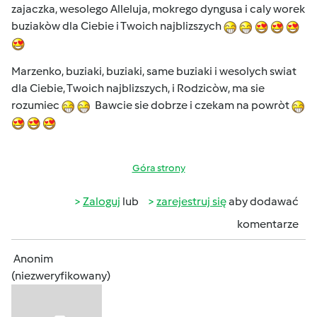
zajaczka, wesolego Alleluja, mokrego dyngusa i caly worek
buziakòw dla Ciebie i Twoich najblizszych
Marzenko, buziaki, buziaki, same buziaki i wesolych swiat
dla Ciebie, Twoich najblizszych, i Rodzicòw, ma sie
rozumiec
Bawcie sie dobrze i czekam na powròt
Góra strony
Zaloguj
lub
zarejestruj się
aby dodawać
komentarze
Anonim
(niezweryfikowany)