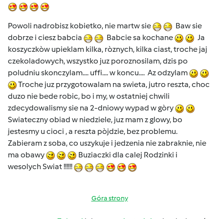
Powoli nadrobisz kobietko, nie martw sie
Baw sie
dobrze i ciesz babcia
Babcie sa kochane
Ja
koszyczkòw upieklam kilka, ròznych, kilka ciast, troche jaj
czekoladowych, wszystko juz poroznosilam, dzis po
poludniu skonczylam.... uffi.... w koncu.... Az odzylam
Troche juz przygotowalam na swieta, jutro reszta, choc
duzo nie bede robic, bo i my, w ostatniej chwili
zdecydowalismy sie na 2-dniowy wypad w gòry
Swiateczny obiad w niedziele, juz mam z glowy, bo
jestesmy u cioci , a reszta pòjdzie, bez problemu.
Zabieram z soba, co uszykuje i jedzenia nie zabraknie, nie
ma obawy
Buziaczki dla calej Rodzinki i
wesolych Swiat !!!!!!
Góra strony