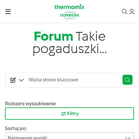
Przejdź do treści
Forum
Takie
pogaduszki...
Rozszerz wyszukiwanie
Filtry
Sortuj po:
Najnowsze wyniki