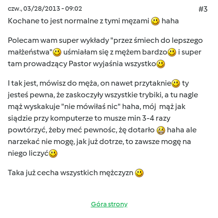
czw., 03/28/2013 - 09:02
#3
Kochane to jest normalne z tymi męzami
haha
Polecam wam super wykłady "przez śmiech do lepszego
małżeństwa"
uśmiałam się z mężem bardzo
i super
tam prowadzący Pastor wyjaśnia wszystko
I tak jest, mówisz do męża, on nawet przytaknie
ty
jesteś pewna, że zaskoczyły wszystkie trybiki, a tu nagle
mąż wyskakuje "nie mówiłaś nic" haha, mój mąż jak
siądzie przy komputerze to musze min 3-4 razy
powtórzyć, żeby meć pewnośc, żę dotarło
haha ale
narzekać nie mogę, jak już dotrze, to zawsze mogę na
niego liczyć
Taka już cecha wszystkich mężczyzn
Góra strony