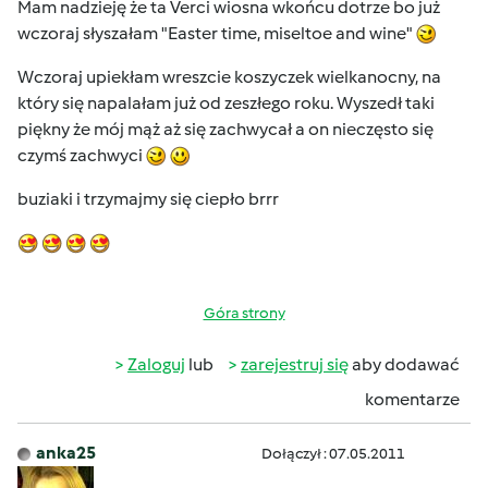
Mam nadzieję że ta Verci wiosna wkońcu dotrze bo już
wczoraj słyszałam "Easter time, miseltoe and wine"
Wczoraj upiekłam wreszcie koszyczek wielkanocny, na
który się napalałam już od zeszłego roku. Wyszedł taki
piękny że mój mąż aż się zachwycał a on nieczęsto się
czymś zachwyci
buziaki i trzymajmy się ciepło brrr
Góra strony
Zaloguj
lub
zarejestruj się
aby dodawać
komentarze
anka25
Dołączył : 07.05.2011