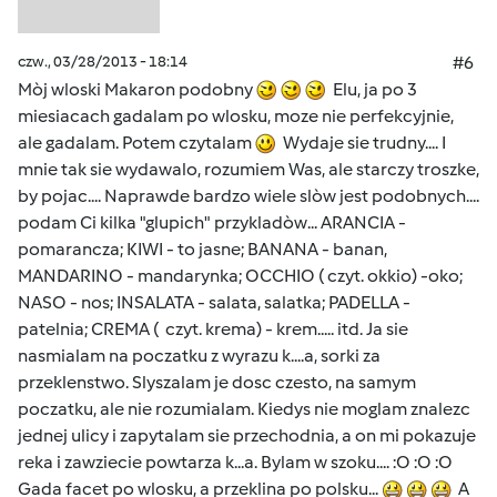
czw., 03/28/2013 - 18:14
#6
Mòj wloski Makaron podobny
Elu, ja po 3
miesiacach gadalam po wlosku, moze nie perfekcyjnie,
ale gadalam. Potem czytalam
Wydaje sie trudny.... I
mnie tak sie wydawalo, rozumiem Was, ale starczy troszke,
by pojac.... Naprawde bardzo wiele slòw jest podobnych....
podam Ci kilka "glupich" przykladòw... ARANCIA -
pomarancza; KIWI - to jasne; BANANA - banan,
MANDARINO - mandarynka; OCCHIO ( czyt. okkio) -oko;
NASO - nos; INSALATA - salata, salatka; PADELLA -
patelnia; CREMA ( czyt. krema) - krem..... itd. Ja sie
nasmialam na poczatku z wyrazu k....a, sorki za
przeklenstwo. Slyszalam je dosc czesto, na samym
poczatku, ale nie rozumialam. Kiedys nie moglam znalezc
jednej ulicy i zapytalam sie przechodnia, a on mi pokazuje
reka i zawziecie powtarza k...a. Bylam w szoku.... :O :O :O
Gada facet po wlosku, a przeklina po polsku...
A