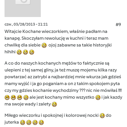
czw., 03/28/2013 - 21:21
#9
Witajcie Kochane wieczorkiem, właśnie padłam na
kanapę. Skoczyłam rewolucję w kuchni i teraz mam
chwilkę dla siebie
ojoj zabawne sa takie historyjki
hihihi
A co do naszych kochanych mężów to faktycznie są
ulepieni z tej samej gliny, ja też muszę mojemu kilka razy
powtarzać az zatrybi a najbardziej mnie wkurza jak gdzieś
mamy wyjść i ja go poganiam a on z takim spokojem pyta
czy my gdzies kochanie wychodzimy ??? nic nie mówiłaś !!!!
ale jest kochany mimo wszystko
i jak kazdy
ma swoje wady i zalety
Miłego wieczorku i spokojnej i kolorowej nocki
do
juterka