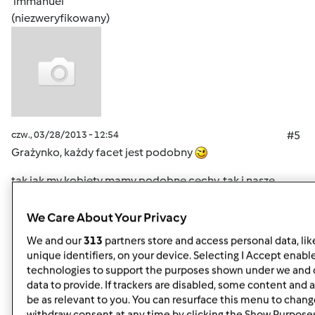
immanuel
(niezweryfikowany)
czw., 03/28/2013 - 12:54
#5
Grażynko, każdy facet jest podobny
tak jak my kobiety mamy podobne cechy, tak i nasze
chłopy kochane mają jakiś wspólny mianownik
We Care About Your Privacy
ale fakt tez się uśmiałam jak sobie te wszystkie sytacje
We and our
313
partners store and access personal data, lik
przypomniałam, gdy mój mąż robi oczy jak 5 zł i z wielkim
unique identifiers, on your device. Selecting I Accept enabl
przekonaniem mówi " Nie mówiłaś" haha
technologies to support the purposes shown under we and 
data to provide. If trackers are disabled, some content and
be as relevant to you. You can resurface this menu to chang
withdraw consent at any time by clicking the Show Purpose