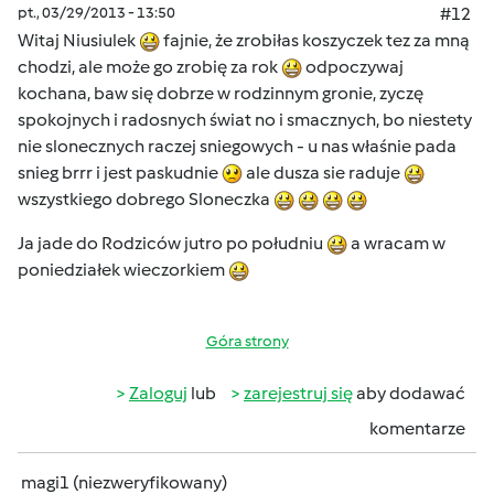
pt., 03/29/2013 - 13:50
#12
Witaj Niusiulek
fajnie, że zrobiłas koszyczek tez za mną
chodzi, ale może go zrobię za rok
odpoczywaj
kochana, baw się dobrze w rodzinnym gronie, zyczę
spokojnych i radosnych świat no i smacznych, bo niestety
nie slonecznych raczej sniegowych - u nas właśnie pada
snieg brrr i jest paskudnie
ale dusza sie raduje
wszystkiego dobrego Sloneczka
Ja jade do Rodziców jutro po południu
a wracam w
poniedziałek wieczorkiem
Góra strony
Zaloguj
lub
zarejestruj się
aby dodawać
komentarze
magi1 (niezweryfikowany)