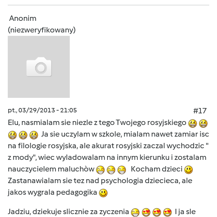
Anonim
(niezweryfikowany)
pt., 03/29/2013 - 21:05
#17
Elu, nasmialam sie niezle z tego Twojego rosyjskiego
Ja sie uczylam w szkole, mialam nawet zamiar isc
na filologie rosyjska, ale akurat rosyjski zaczal wychodzic "
z mody", wiec wyladowalam na innym kierunku i zostalam
nauczycielem maluchòw
Kocham dzieci
Zastanawialam sie tez nad psychologia dziecieca, ale
jakos wygrala pedagogika
Jadziu, dziekuje slicznie za zyczenia
I ja sle