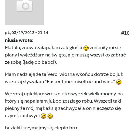
pt., 03/29/2013 - 21:14
#18
niusia wrote:
Matulu, znowu załapałam zaległości
zmieniły mi się
plany i wyjeżdżam na święta, ale muszę wszystko zabrać
ze sobą (jadę do babci).
Mam nadzieję że ta Verci wiosna wkońcu dotrze bo już
wczoraj słyszałam "Easter time, miseltoe and wine"
Wczoraj upiekłam wreszcie koszyczek wielkanocny, na
który się napalałam już od zeszłego roku. Wyszedł taki
piękny że mój mąż aż się zachwycał a on nieczęsto się
czymś zachwyci
buziaki i trzymajmy się ciepło brrr