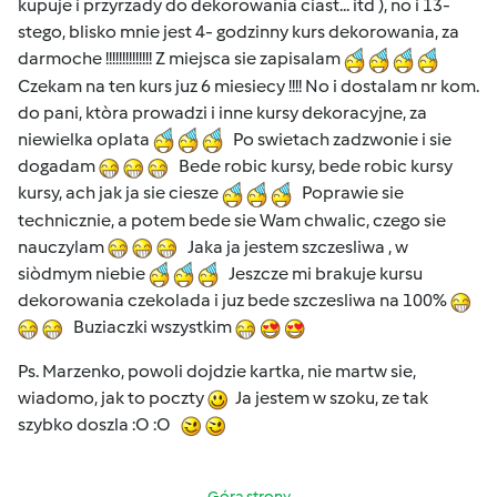
kupuje i przyrzady do dekorowania ciast... itd ), no i 13-
stego, blisko mnie jest 4- godzinny kurs dekorowania, za
darmoche !!!!!!!!!!!!!! Z miejsca sie zapisalam
Czekam na ten kurs juz 6 miesiecy !!!! No i dostalam nr kom.
do pani, ktòra prowadzi i inne kursy dekoracyjne, za
niewielka oplata
Po swietach zadzwonie i sie
dogadam
Bede robic kursy, bede robic kursy
kursy, ach jak ja sie ciesze
Poprawie sie
technicznie, a potem bede sie Wam chwalic, czego sie
nauczylam
Jaka ja jestem szczesliwa , w
siòdmym niebie
Jeszcze mi brakuje kursu
dekorowania czekolada i juz bede szczesliwa na 100%
Buziaczki wszystkim
Ps. Marzenko, powoli dojdzie kartka, nie martw sie,
wiadomo, jak to poczty
Ja jestem w szoku, ze tak
szybko doszla :O :O
Góra strony