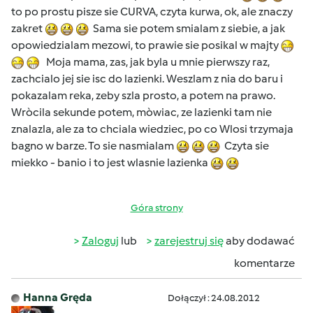
to po prostu pisze sie CURVA, czyta kurwa, ok, ale znaczy
zakret
Sama sie potem smialam z siebie, a jak
opowiedzialam mezowi, to prawie sie posikal w majty
Moja mama, zas, jak byla u mnie pierwszy raz,
zachcialo jej sie isc do lazienki. Weszlam z nia do baru i
pokazalam reka, zeby szla prosto, a potem na prawo.
Wròcila sekunde potem, mòwiac, ze lazienki tam nie
znalazla, ale za to chciala wiedziec, po co Wlosi trzymaja
bagno w barze. To sie nasmialam
Czyta sie
miekko - banio i to jest wlasnie lazienka
Góra strony
Zaloguj
lub
zarejestruj się
aby dodawać
komentarze
Hanna Gręda
Dołączył : 24.08.2012