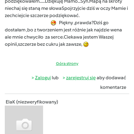
podziękowałem......Dziękuję Mamo...Syn.Mapą na skróty
niechaj się staną me słowaSpojrzyjcie dziś w oczy Mamie i
zechciejcie szczerze podziękować.
Piękny ,prawda?Dziś go
dostałam ,bo z tworzeniem jest różnie jak najdzie wena
ale mnie chwyciło za serce.Ciekawa jestem Waszej
opinii,szczerze bez cukru jak zawsze,
Góra strony
Zaloguj
lub
zarejestruj się
aby dodawać
komentarze
ElaK (niezweryfikowany)