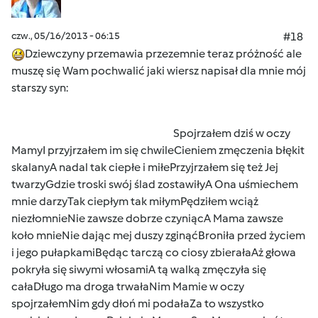
czw., 05/16/2013 - 06:15
#18
Dziewczyny przemawia przezemnie teraz próżność ale
muszę się Wam pochwalić jaki wiersz napisał dla mnie mój
starszy syn:
Spojrzałem dziś w oczy
MamyI przyjrzałem im się chwileCieniem zmęczenia błękit
skalanyA nadal tak ciepłe i miłePrzyjrzałem się też Jej
twarzyGdzie troski swój ślad zostawiłyA Ona uśmiechem
mnie darzyTak ciepłym tak miłymPędziłem wciąż
niezłomnieNie zawsze dobrze czyniącA Mama zawsze
koło mnieNie dając mej duszy zginąćBroniła przed życiem
i jego pułapkamiBędąc tarczą co ciosy zbierałaAż głowa
pokryła się siwymi włosamiA tą walką zmęczyła się
całaDługo ma droga trwałaNim Mamie w oczy
spojrzałemNim gdy dłoń mi podałaZa to wszystko