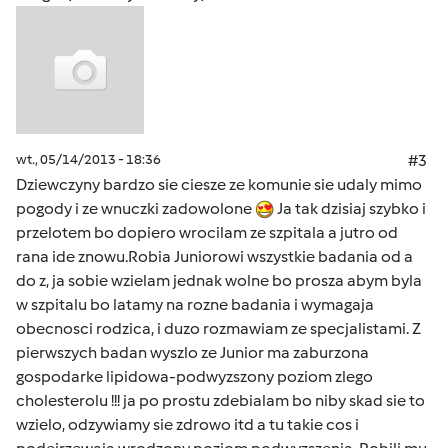
wt., 05/14/2013 - 18:36
#3
Dziewczyny bardzo sie ciesze ze komunie sie udaly mimo
pogody i ze wnuczki zadowolone
Ja tak dzisiaj szybko i
przelotem bo dopiero wrocilam ze szpitala a jutro od
rana ide znowu.Robia Juniorowi wszystkie badania od a
do z, ja sobie wzielam jednak wolne bo prosza abym byla
w szpitalu bo latamy na rozne badania i wymagaja
obecnosci rodzica, i duzo rozmawiam ze specjalistami. Z
pierwszych badan wyszlo ze Junior ma zaburzona
gospodarke lipidowa-podwyzszony poziom zlego
cholesterolu !!! ja po prostu zdebialam bo niby skad sie to
wzielo, odzywiamy sie zdrowo itd a tu takie cos i