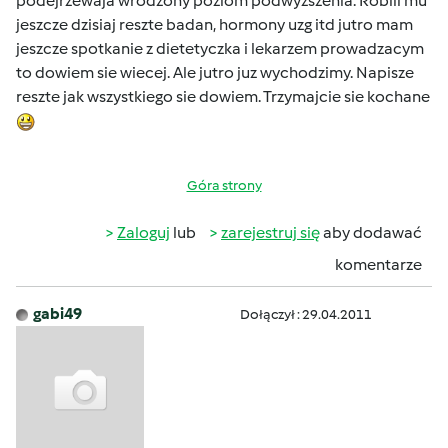
podejrzewaja wrodzony poziom podwyzszenia. Robili mu
jeszcze dzisiaj reszte badan, hormony uzg itd jutro mam
jeszcze spotkanie z dietetyczka i lekarzem prowadzacym
to dowiem sie wiecej. Ale jutro juz wychodzimy. Napisze
reszte jak wszystkiego sie dowiem. Trzymajcie sie kochane
Góra strony
Zaloguj
lub
zarejestruj się
aby dodawać
komentarze
gabi49
Dołączył : 29.04.2011