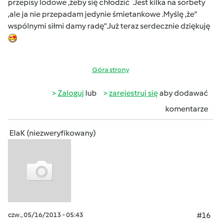
przepisy lodowe ,żeby się chłodzić
.Jest kilka na sorbety
,ale ja nie przepadam jedynie śmietankowe .Myślę ,że"
wspólnymi siłmi damy radę".Już teraz serdecznie dziękuję
Góra strony
Zaloguj
lub
zarejestruj się
aby dodawać
komentarze
ElaK (niezweryfikowany)
czw., 05/16/2013 - 05:43
#16