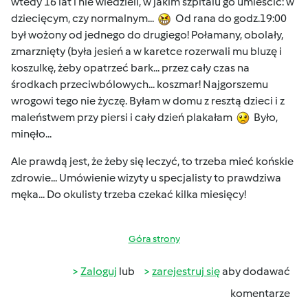
wtedy 16 lat i nie wiedzieli, w jakim szpitalu go umieścić: w
dziecięcym, czy normalnym...
Od rana do godz.19:00
był wożony od jednego do drugiego! Połamany, obolały,
zmarznięty (była jesień a w karetce rozerwali mu bluzę i
koszulkę, żeby opatrzeć bark... przez cały czas na
środkach przeciwbólowych... koszmar! Najgorszemu
wrogowi tego nie życzę. Byłam w domu z resztą dzieci i z
maleństwem przy piersi i cały dzień plakałam
Było,
minęło...
Ale prawdą jest, że żeby się leczyć, to trzeba mieć końskie
zdrowie... Umówienie wizyty u specjalisty to prawdziwa
męka... Do okulisty trzeba czekać kilka miesięcy!
Góra strony
Zaloguj
lub
zarejestruj się
aby dodawać
komentarze