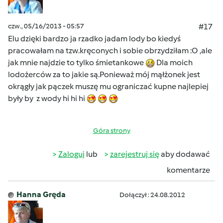
czw., 05/16/2013 - 05:57
#17
Elu dzięki bardzo ja rzadko jadam lody bo kiedyś
pracowałam na tzw.kręconych i sobie obrzydziłam :O ,ale
jak mnie najdzie to tylko śmietankowe
Dla moich
lodożerców za to jakie są.Ponieważ mój mąłżonek jest
okrągły jak pączek muszę mu ograniczać kupne najlepiej
były by z wody hi hi hi
Góra strony
Zaloguj
lub
zarejestruj się
aby dodawać
komentarze
Hanna Gręda
Dołączył : 24.08.2012