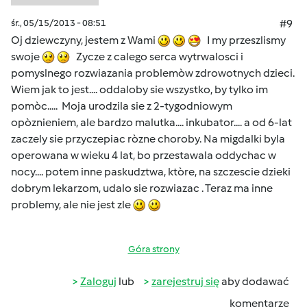
śr., 05/15/2013 - 08:51
#9
Oj dziewczyny, jestem z Wami
I my przeszlismy
swoje
Zycze z calego serca wytrwalosci i
pomyslnego rozwiazania problemòw zdrowotnych dzieci.
Wiem jak to jest.... oddaloby sie wszystko, by tylko im
pomòc..... Moja urodzila sie z 2-tygodniowym
opòznieniem, ale bardzo malutka.... inkubator.... a od 6-lat
zaczely sie przyczepiac ròzne choroby. Na migdalki byla
operowana w wieku 4 lat, bo przestawala oddychac w
nocy.... potem inne paskudztwa, ktòre, na szczescie dzieki
dobrym lekarzom, udalo sie rozwiazac . Teraz ma inne
problemy, ale nie jest zle
Góra strony
Zaloguj
lub
zarejestruj się
aby dodawać
komentarze