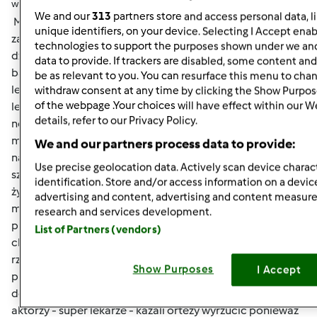
wt., 05/14/2013 - 19:44
#5
We and our
313
partners store and access personal data, l
Marzenko trzymajcie się cieplutko i niech wszystko
unique identifiers, on your device. Selecting I Accept enab
zakończy się pomyślnie
Wiem co to jest bieganie z
technologies to support the purposes shown under we and
dzieckiem po lekarzach - mam to prawie na co dzień.
Syn
data to provide. If trackers are disabled, some content an
bardzo często chorował na anginy ,biegaliśmy po
be as relevant to you. You can resurface this menu to cha
lekarzach dopiero we wrześniu 2011 roku trafiliśmy na
withdraw consent at any time by clicking the Show Purpos
of the webpage .Your choices will have effect within our W
lekarza który jak zobaczył wyniki syna ASSO 1167 przy
details, refer to our Privacy Policy.
normie 0-200 skierował go od razu na operacje wycięcia
migdałków podniebiennych (chwile nie chorował),
We and our partners process data to provide:
natomiast w zeszłym roku zaczęły go boleć stawy
Use precise geolocation data. Actively scan device charact
szczególnie kolanowe ( syn ma teraz 18 lat a od 6 roku
identification. Store and/or access information on a devic
życia gra w hokeja tzn.grał do czerwca 2012 bo teraz nie
advertising and content, advertising and content measu
może) ,poszliśmy do pani reumatolog i oczywiście
research and services development.
prześwietlenie - stawy w porządku - skierowanie do
List of Partners (vendors)
chirurga - prześwietlenie i okazuje się,że ma niedorozwój
rzepek ,lekarz (przepraszam "wariat") przepisał ortezy z
Show Purposes
I Accept
pierścieniami - coś mnie niepokoiło więc pojechaliśmy
do Bierunia gdzie leczą się wszyscy znani sportowcy i
aktorzy - super lekarze - kazali ortezy wyrzucić ponieważ