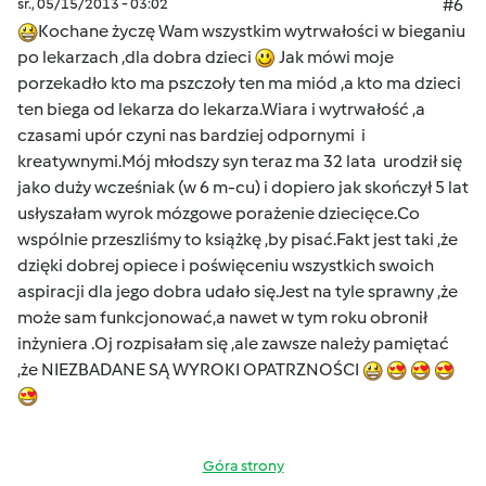
śr., 05/15/2013 - 03:02
#6
Kochane życzę Wam wszystkim wytrwałości w bieganiu
po lekarzach ,dla dobra dzieci
Jak mówi moje
porzekadło kto ma pszczoły ten ma miód ,a kto ma dzieci
ten biega od lekarza do lekarza.Wiara i wytrwałość ,a
czasami upór czyni nas bardziej odpornymi i
kreatywnymi.Mój młodszy syn teraz ma 32 lata urodził się
jako duży wcześniak (w 6 m-cu) i dopiero jak skończył 5 lat
usłyszałam wyrok mózgowe porażenie dziecięce.Co
wspólnie przeszliśmy to książkę ,by pisać.Fakt jest taki ,że
dzięki dobrej opiece i poświęceniu wszystkich swoich
aspiracji dla jego dobra udało się.Jest na tyle sprawny ,że
może sam funkcjonować,a nawet w tym roku obronił
inżyniera .Oj rozpisałam się ,ale zawsze należy pamiętać
,że NIEZBADANE SĄ WYROKI OPATRZNOŚCI
Góra strony