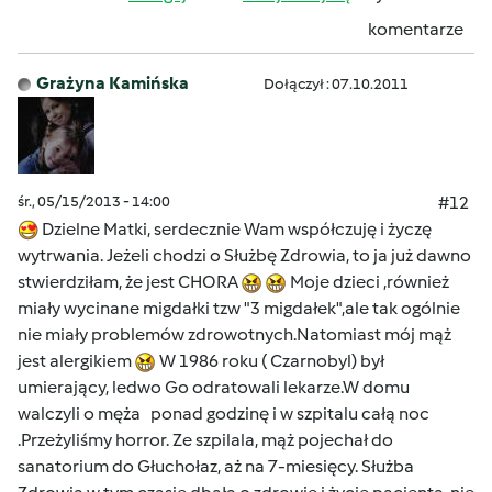
komentarze
Grażyna Kamińska
Dołączył : 07.10.2011
śr., 05/15/2013 - 14:00
#12
Dzielne Matki, serdecznie Wam współczuję i życzę
wytrwania. Jeżeli chodzi o Służbę Zdrowia, to ja już dawno
stwierdziłam, że jest CHORA
Moje dzieci ,również
miały wycinane migdałki tzw "3 migdałek",ale tak ogólnie
nie miały problemów zdrowotnych.Natomiast mój mąż
jest alergikiem
W 1986 roku ( Czarnobyl) był
umierający, ledwo Go odratowali lekarze.W domu
walczyli o męża ponad godzinę i w szpitalu całą noc
.Przeżyliśmy horror. Ze szpilala, mąż pojechał do
sanatorium do Głuchołaz, aż na 7-miesięcy. Służba