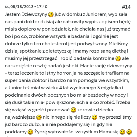
śr., 05/15/2013 - 17:40
#14
Jestem Dziewczyny
już w domku z Juniorem, wypisała
nas pani doktor dzisiaj ale całkowity wypis z opisem będę
miała dopiero w poniedziałek, nie chciała nas już trzymać
bo i po co, zrobione wszystkie badania i ogólnie jest
dobrze tylko ten cholesterol jest podwyższony. Mieliśmy
dzisiaj spotkanie z dietetyczką i mamy rozpisaną dietkę i
musimy jej przestrzegać i robić badania kontrolne
ale
na szczęście resztę badań jest oki. Macie rację dziewczyny
- teraz leczenie to istny horror, ja na szczęście trafiłam na
super panią doktor i bardzo nam pomogła we wszystkim,
a Junior też miał w wieku 4 lat wycinanego 3 migdałka i
podcinanie dwóch bocznych bo miał bezdechy w nocy i
się dusił takie miał powiększone, ech ale co zrobić. Trzeba
się wziąść w garść i pracować
zdrowie dziecka
najważniejsze
nic innego się nie liczy
my przeszliśmy
już bardzo dużo, ale nie poddajemy się i nigdy nie
poddamy
Życzę wytrwałości wszystkim Mamusią