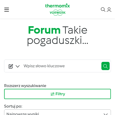
Przejdź do treści
Forum
Takie
pogaduszki...
Rozszerz wyszukiwanie
Filtry
Sortuj po:
Najnowsze wyniki