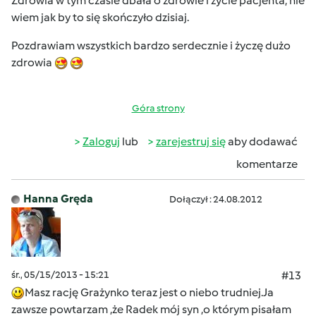
Zdrowia w tym czasie dbała o zdrowie i życie pacjenta, nie
wiem jak by to się skończyło dzisiaj.
Pozdrawiam wszystkich bardzo serdecznie i życzę dużo
zdrowia
Góra strony
Zaloguj
lub
zarejestruj się
aby dodawać
komentarze
Hanna Gręda
Dołączył : 24.08.2012
śr., 05/15/2013 - 15:21
#13
Masz rację Grażynko teraz jest o niebo trudniej.Ja
zawsze powtarzam ,że Radek mój syn ,o którym pisałam