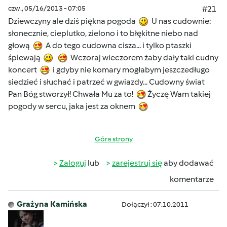
czw., 05/16/2013 - 07:05
#21
Dziewczyny ale dziś piękna pogoda
U nas cudownie:
słonecznie, cieplutko, zielono i to błękitne niebo nad
głową
A do tego cudowna cisza... i tylko ptaszki
śpiewają
Wczoraj wieczorem żaby dały taki cudny
koncert
i gdyby nie komary mogłabym jeszczedługo
siedzieć i słuchać i patrzeć w gwiazdy... Cudowny świat
Pan Bóg stworzył! Chwała Mu za to!
Życzę Wam takiej
pogody w sercu, jaka jest za oknem
Góra strony
Zaloguj
lub
zarejestruj się
aby dodawać
komentarze
Grażyna Kamińska
Dołączył : 07.10.2011