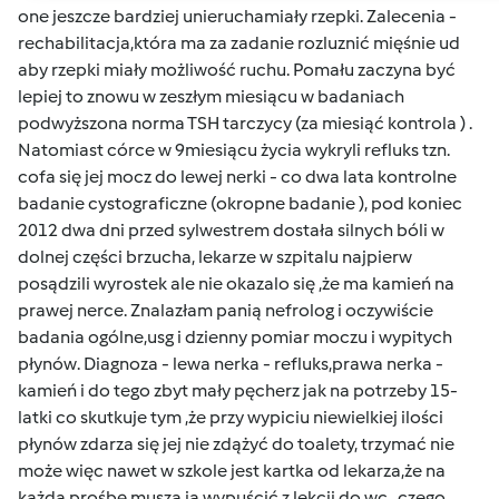
one jeszcze bardziej unieruchamiały rzepki. Zalecenia -
rechabilitacja,która ma za zadanie rozluznić mięśnie ud
aby rzepki miały możliwość ruchu. Pomału zaczyna być
lepiej to znowu w zeszłym miesiącu w badaniach
podwyższona norma TSH tarczycy (za miesiąć kontrola ) .
Natomiast córce w 9miesiącu życia wykryli refluks tzn.
cofa się jej mocz do lewej nerki - co dwa lata kontrolne
badanie cystograficzne (okropne badanie ), pod koniec
2012 dwa dni przed sylwestrem dostała silnych bóli w
dolnej części brzucha, lekarze w szpitalu najpierw
posądzili wyrostek ale nie okazalo się ,że ma kamień na
prawej nerce. Znalazłam panią nefrolog i oczywiście
badania ogólne,usg i dzienny pomiar moczu i wypitych
płynów. Diagnoza - lewa nerka - refluks,prawa nerka -
kamień i do tego zbyt mały pęcherz jak na potrzeby 15-
latki co skutkuje tym ,że przy wypiciu niewielkiej ilości
płynów zdarza się jej nie zdążyć do toalety, trzymać nie
może więc nawet w szkole jest kartka od lekarza,że na
każdą prośbę muszą ją wypuścić z lekcji do wc , czego