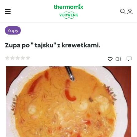
Zupy
Zupa po " tajsku" z krewetkami.
(1)