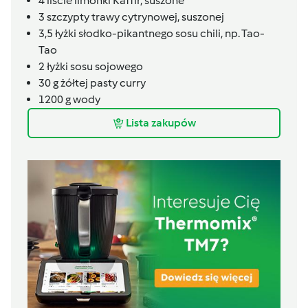
4
liście limonki Kaffir, suszone
3
szczypty
trawy cytrynowej, suszonej
3,5
łyżki
słodko-pikantnego sosu chili,
np. Tao-
Tao
2
łyżki
sosu sojowego
30
g
żółtej pasty curry
1200
g
wody
Lista zakupów