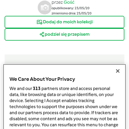
przez
Gość
opublikowany: 23/05/20
zmieniono dnia: 25/05/20
Dodaj do moich kolekcji
podziel się przepisem
Składniki
We Care About Your Privacy
We and our
313
partners store and access personal
Zupa po " tajsku" z krewetkami.
data, like browsing data or unique identifiers, on your
60-70
g
marchewki,
pokrojonej w słupki ( 2cm)
device. Selecting I Accept enables tracking
180
g
papryki czerwonej,
pokrojonej w paski (
technologies to support the purposes shown under we
and our partners process data to provide. If trackers are
2cm)
disabled, some content and ads you see may not be as
1
cebula szalotka,
pokrojona w pióra
relevant to you. You can resurface this menu to change
2
ząbki
czosnku,
ok. 8 gram