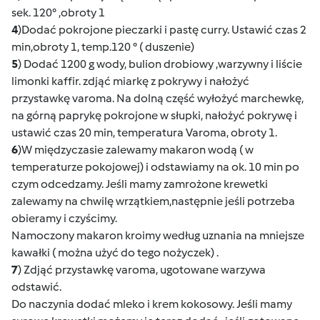
sek. 120° ,obroty 1
4
)Dodać pokrojone pieczarki i pastę curry. Ustawić czas 2
min,obroty 1, temp.120 ° ( duszenie)
5
) Dodać 1200 g wody, bulion drobiowy ,warzywny i liście
limonki kaffir. zdjąć miarkę z pokrywy i nałożyć
przystawkę varoma. Na dolną część wyłożyć marchewkę,
na górną paprykę pokrojone w słupki, nałożyć pokrywę i
ustawić czas 20 min, temperatura Varoma, obroty 1.
6
)W międzyczasie zalewamy makaron wodą ( w
temperaturze pokojowej) i odstawiamy na ok. 10 min po
czym odcedzamy. Jeśli mamy zamrożone krewetki
zalewamy na chwilę wrzątkiem,następnie jeśli potrzeba
obieramy i czyścimy.
Namoczony makaron kroimy według uznania na mniejsze
kawałki ( można użyć do tego nożyczek) .
7
) Zdjąć przystawkę varoma, ugotowane warzywa
odstawić.
Do naczynia dodać mleko i krem kokosowy. Jeśli mamy