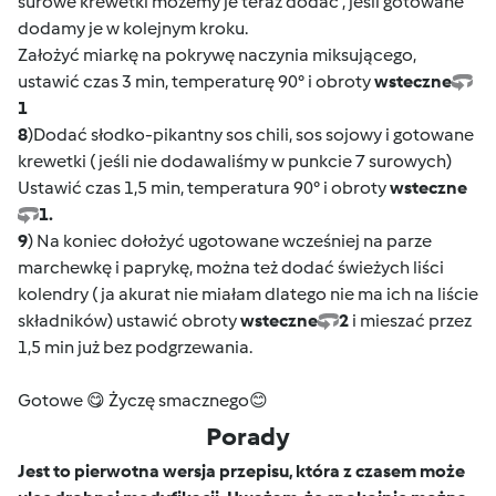
surowe krewetki możemy je teraz dodać , jeśli gotowane
dodamy je w kolejnym kroku.
Założyć miarkę na pokrywę naczynia miksującego,
ustawić czas 3 min, temperaturę 90° i obroty
wsteczne
1
8
)Dodać słodko-pikantny sos chili, sos sojowy i gotowane
krewetki ( jeśli nie dodawaliśmy w punkcie 7 surowych)
Ustawić czas 1,5 min, temperatura 90° i obroty
wsteczne
1.
9
) Na koniec dołożyć ugotowane wcześniej na parze
marchewkę i paprykę, można też dodać świeżych liści
kolendry ( ja akurat nie miałam dlatego nie ma ich na liście
składników) ustawić obroty
wsteczne
2
i mieszać przez
1,5 min już bez podgrzewania.
Gotowe 😋 Życzę smacznego😊
Porady
Jest to pierwotna wersja przepisu, która z czasem może