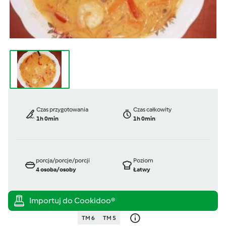
Czas przygotowania
Czas całkowity
1h 0min
1h 0min
porcja/porcje/porcji
Poziom
4
osoba/osoby
Łatwy
TM 6
TM 5