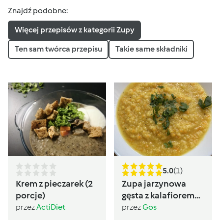
Znajdź podobne:
Więcej przepisów z kategorii Zupy
Ten sam twórca przepisu
Takie same składniki
5.0
(1)
Krem z pieczarek (2
Zupa jarzynowa
porcje)
gęsta z kalafiorem
(post Dąbrowskiej)
przez
ActiDiet
przez
Gos