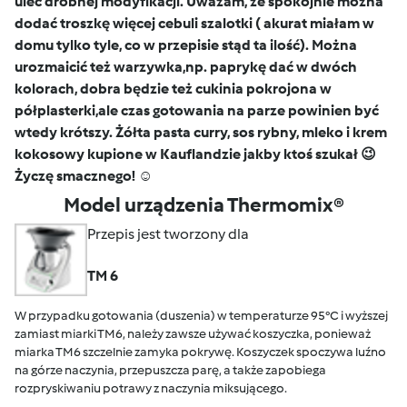
ulec drobnej modyfikacji. Uważam, że spokojnie można
dodać troszkę więcej cebuli szalotki ( akurat miałam w
domu tylko tyle, co w przepisie stąd ta ilość). Można
urozmaicić też warzywka,np. paprykę dać w dwóch
kolorach, dobra będzie też cukinia pokrojona w
półplasterki,ale czas gotowania na parze powinien być
wtedy krótszy. Żółta pasta curry, sos rybny, mleko i krem
kokosowy kupione w Kauflandzie jakby ktoś szukał 😉
Życzę smacznego! ☺
Model urządzenia Thermomix®
Przepis jest tworzony dla
TM 6
W przypadku gotowania (duszenia) w temperaturze 95°C i wyższej
zamiast miarki TM6, należy zawsze używać koszyczka, ponieważ
miarka TM6 szczelnie zamyka pokrywę. Koszyczek spoczywa luźno
na górze naczynia, przepuszcza parę, a także zapobiega
rozpryskiwaniu potrawy z naczynia miksującego.