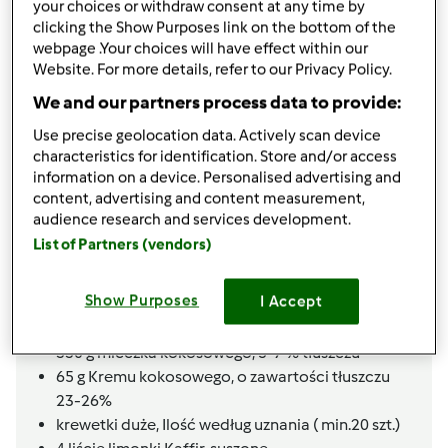
your choices or withdraw consent at any time by
5
g
korzenia imbiru, świeżego,
pokrojonego w
clicking the Show Purposes link on the bottom of the
2mm plastry
webpage .Your choices will have effect within our
0,5-1
papryczki chili, świeże,
lub dwie małe z
Website. For more details, refer to our Privacy Policy.
zalewy bez gniazd nasiennych pokrojone w
We and our partners process data to provide:
plasterki
Use precise geolocation data. Actively scan device
80
g
makaronu z fasoli mung,
(potocznie
characteristics for identification. Store and/or access
zwanego sojowym)
information on a device. Personalised advertising and
80
g
małych pieczarek,
pokrojonych w plasterki
content, advertising and content measurement,
12
g
oliwy z oliwek
audience research and services development.
15
g
sosu rybnego
List of Partners (vendors)
1
łyżeczka bulionu drobiowego,
wykonanego w
TM
Show Purposes
I Accept
1
łyżeczka bulionu warzywnego,
wykonanego w
TM
330
g
mleczka kokosowego,
5-7 % tłuszczu
65
g
Kremu kokosowego,
o zawartości tłuszczu
23-26%
krewetki duże,
Ilość według uznania ( min.20 szt.)