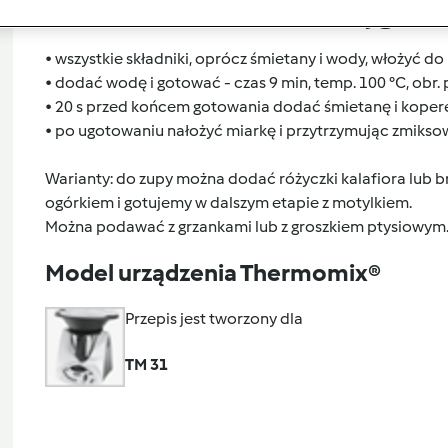
Przygoto
• wszystkie składniki, oprócz śmietany i wody, włożyć do n
• dodać wodę i gotować - czas 9 min, temp. 100 °C, obr. 
• 20 s przed końcem gotowania dodać śmietanę i koper
• po ugotowaniu nałożyć miarkę i przytrzymując zmiksować
Warianty: do zupy można dodać różyczki kalafiora lub
ogórkiem i gotujemy w dalszym etapie z motylkiem.
Można podawać z grzankami lub z groszkiem ptysiowym
Model urządzenia Thermomix®
Przepis jest tworzony dla
TM 31