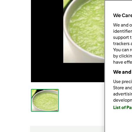
We Care
We and 
identifie
support t
trackers 
You can r
by clicki
have effe
We and 
Use preci
Store and
advertis
develop
List of P