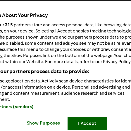
Czas całkowity
15min
 About Your Privacy
our
315
partners store and access personal data, like browsing dat
rs, on your device. Selecting I Accept enables tracking technologi
porcja/porcje/porcji
he purposes shown under we and our partners process data to prov
--
--
are disabled, some content and ads you see may not be as relevan
esurface this menu to change your choices or withdraw consent a
ng the Show Purposes link on the bottom of the webpage .Your choi
ct within our Website. For more details, refer to our Privacy Policy
Poziom
Łatwy
our partners process data to provide:
se geolocation data. Actively scan device characteristics for ident
/or access information on a device. Personalised advertising and
ing and content measurement, audience research and services
ment.
artners (vendors)
Show Purposes
I Accept