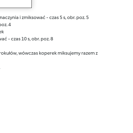
wanie
aczynia i zmiksować - czas 5 s, obr. poz. 5
poz. 4
ek
 - czas 10 s, obr. poz. 8
 brokułów, wówczas koperek miksujemy razem z
.