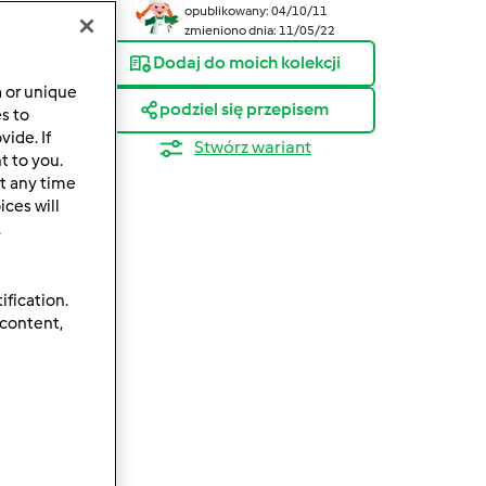
opublikowany: 04/10/11
zmieniono dnia: 11/05/22
Dodaj do moich kolekcji
a or unique
podziel się przepisem
es to
ide. If
Stwórz wariant
t to you.
t any time
ces will
.
ification.
 content,