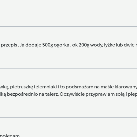
epis . Ja dodaje 500g ogorka , ok 200g wody, łyżke lub dwie ma
ewkę, pietruszkę i ziemniaki i to podsmażam na maśle klarowa
dką bezpośrednio na talerz. Oczywiście przyprawiam solą i pie
, polecam