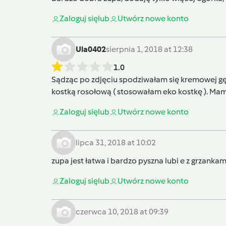
Zaloguj się
lub
Utwórz nowe konto
Ula0402
sierpnia 1, 2018 at 12:38
1.0
Sądząc po zdjęciu spodziwałam się kremowej gęst
kostką rosołową ( stosowałam eko kostkę ). Mam 
Zaloguj się
lub
Utwórz nowe konto
lipca 31, 2018 at 10:02
zupa jest łatwa i bardzo pyszna lubi e z grzankam
Zaloguj się
lub
Utwórz nowe konto
czerwca 10, 2018 at 09:39