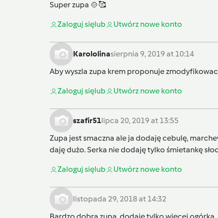
Super zupa 🍲🥰
Zaloguj się
lub
Utwórz nowe konto
Karololina
sierpnia 9, 2019 at 10:14
Aby wyszla zupa krem proponuje zmodyfikowac prz
Zaloguj się
lub
Utwórz nowe konto
szafir51
lipca 20, 2019 at 13:55
Zupa jest smaczna ale ja dodaję cebulę, march
daję dużo. Serka nie dodaję tylko śmietankę sło
Zaloguj się
lub
Utwórz nowe konto
listopada 29, 2018 at 14:32
Bardzo dobra zupa, dodaję tylko więcej ogórka