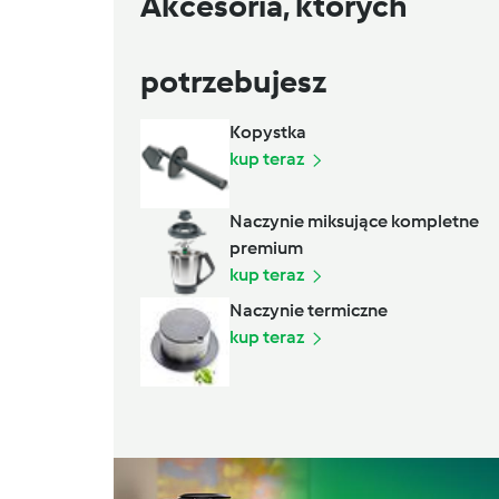
Akcesoria, których
potrzebujesz
Kopystka
kup teraz
Naczynie miksujące kompletne
premium
kup teraz
Naczynie termiczne
kup teraz