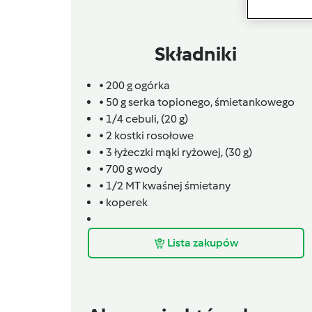
Składniki
• 200
g
ogórka
• 50
g
serka topionego,
śmietankowego
• 1/4
cebuli,
(20 g)
• 2 kostki rosołowe
• 3
łyżeczki
mąki ryżowej,
(30 g)
• 700
g
wody
• 1/2 MT kwaśnej śmietany
• koperek
Lista zakupów