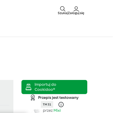
Szukaj
Zaloguj się
Przepis jest testowany
TM 31
przez
Mixi