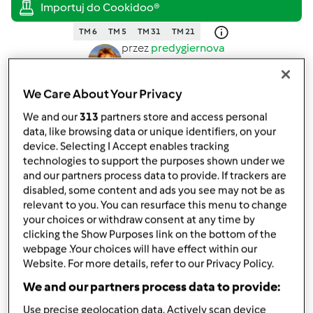
TM 6
TM 5
TM 31
TM 21
przez
predygiernova
opublikowany: 11/06/20
zmieniono dnia: 11/06/20
We Care About Your Privacy
Dodaj do moich kolekcji
We and our
313
partners store and access personal
podziel się przepisem
data, like browsing data or unique identifiers, on your
device. Selecting I Accept enables tracking
technologies to support the purposes shown under we
and our partners process data to provide. If trackers are
disabled, some content and ads you see may not be as
relevant to you. You can resurface this menu to change
your choices or withdraw consent at any time by
Składniki
clicking the Show Purposes link on the bottom of the
webpage .Your choices will have effect within our
Majonez miodowy
Website. For more details, refer to our Privacy Policy.
1
całe jajko
We and our partners process data to provide:
2
płaskie łyżki
musztardy np. Sarepskiej
Use precise geolocation data. Actively scan device