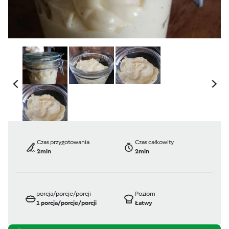
Czas przygotowania
Czas całkowity
2min
2min
porcja/porcje/porcji
Poziom
1
porcja/porcje/porcji
Łatwy