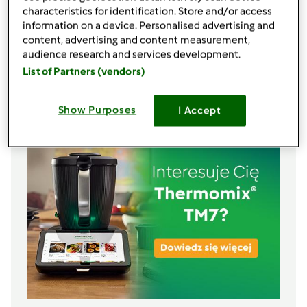
sok z połowy cytryny lub 1 łyżka octu winnego
characteristics for identification. Store and/or access
0,5
płaskiej łyżeczki
soli
information on a device. Personalised advertising and
szczypty
czarnego pieprzu,
świeżo zmielonego
content, advertising and content measurement,
1
łyżki
miodu
audience research and services development.
250
g
oleju,
rzepakowego lub słonecznikowego
List of Partners (vendors)
Lista zakupów
Show Purposes
I Accept