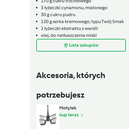
170
g
cukru trzcinowego
3
łyżeczki
cynamonu, mielonego
30
g
cukru pudru
120
g
serka kremowego,
typu Twój Smak
1
łyżeczki
ekstraktu z wanilii
olej,
do natłuszczenia miski
Lista zakupów
Akcesoria, których
potrzebujesz
Motylek
kup teraz