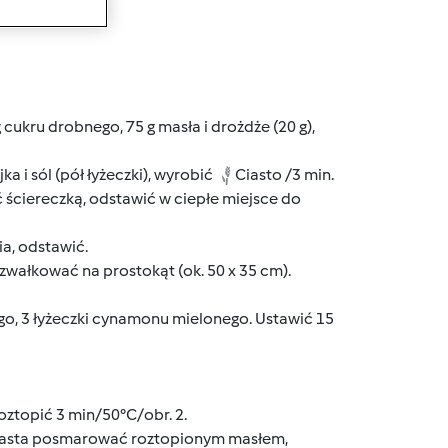
wanie
cukru drobnego, 75 g masła i drożdże (20 g),
a i sól (pół łyżeczki), wyrobić
Ciasto /3 min.
ć ściereczką, odstawić w ciepłe miejsce do
a, odstawić.
zwałkować na prostokąt (ok. 50 x 35 cm).
o, 3 łyżeczki cynamonu mielonego. Ustawić 15
oztopić 3 min/50°C/obr. 2.
ciasta posmarować roztopionym masłem,