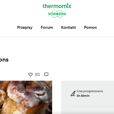
Przepisy
Forum
Kontakt
Pomoc
ons
(0)
Czas przygotowania
2h 40min