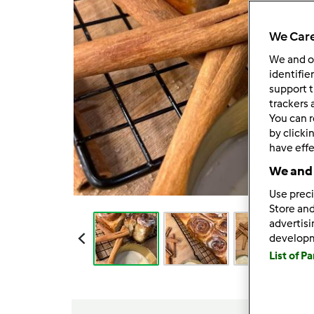
We Care
We and 
identifie
support t
trackers 
You can r
by clicki
have effe
We and 
Use preci
Store and
advertis
develop
List of P