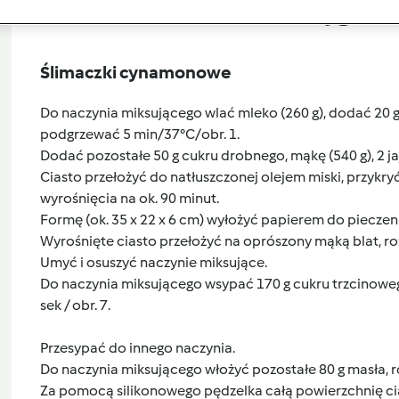
Przygoto
Ślimaczki cynamonowe
Do naczynia miksującego wlać mleko (260 g), dodać 20 g 
podgrzewać 5 min/37°C/obr. 1.
Dodać pozostałe 50 g cukru drobnego, mąkę (540 g), 2 jajk
Ciasto przełożyć do natłuszczonej olejem miski, przykry
wyrośnięcia na ok. 90 minut.
Formę (ok. 35 x 22 x 6 cm) wyłożyć papierem do pieczeni
Wyrośnięte ciasto przełożyć na oprószony mąką blat, ro
Umyć i osuszyć naczynie miksujące.
Do naczynia miksującego wsypać 170 g cukru trzcinoweg
sek / obr. 7.
Przesypać do innego naczynia.
Do naczynia miksującego włożyć pozostałe 80 g masła, r
Za pomocą silikonowego pędzelka całą powierzchnię 