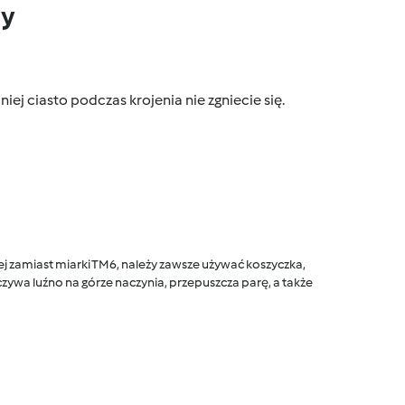
dy
niej ciasto podczas krojenia nie zgniecie się.
 zamiast miarki TM6, należy zawsze używać koszyczka,
ywa luźno na górze naczynia, przepuszcza parę, a także