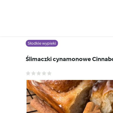
Słodkie wypieki
Ślimaczki cynamonowe Cinnab