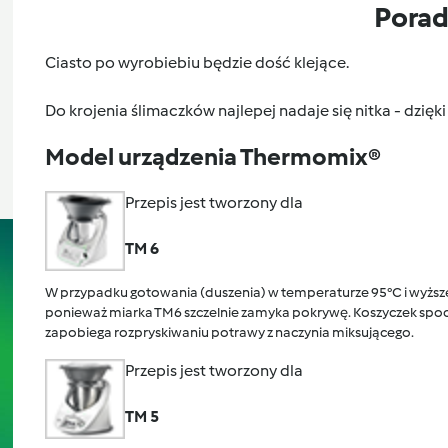
Pora
Ciasto po wyrobiebiu będzie dość klejące.
Do krojenia ślimaczków najlepej nadaje się nitka - dzięki 
Model urządzenia Thermomix®
Przepis jest tworzony dla
TM 6
W przypadku gotowania (duszenia) w temperaturze 95°C i wyższej
ponieważ miarka TM6 szczelnie zamyka pokrywę. Koszyczek spocz
zapobiega rozpryskiwaniu potrawy z naczynia miksującego.
Przepis jest tworzony dla
TM 5