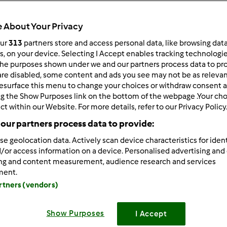
Czas całkowity
3h 0min
 About Your Privacy
our
313
partners store and access personal data, like browsing dat
rs, on your device. Selecting I Accept enables tracking technologi
porcja/porcje/porcji
he purposes shown under we and our partners process data to prov
15
are disabled, some content and ads you see may not be as relevan
kawałek/kawałki/kawałk
esurface this menu to change your choices or withdraw consent a
ng the Show Purposes link on the bottom of the webpage .Your choi
ct within our Website. For more details, refer to our Privacy Policy
Poziom
our partners process data to provide:
Średni
se geolocation data. Actively scan device characteristics for ident
/or access information on a device. Personalised advertising and
ing and content measurement, audience research and services
ment.
artners (vendors)
Show Purposes
I Accept