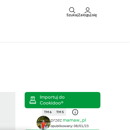
Szukaj
Zaloguj się
TM 6
TM 5
przez
mamaw_pl
opublikowany: 08/01/23