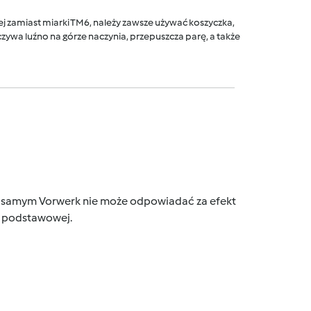
 zamiast miarki TM6, należy zawsze używać koszyczka,
ywa luźno na górze naczynia, przepuszcza parę, a także
tym samym Vorwerk nie może odpowiadać za efekt
ce podstawowej.