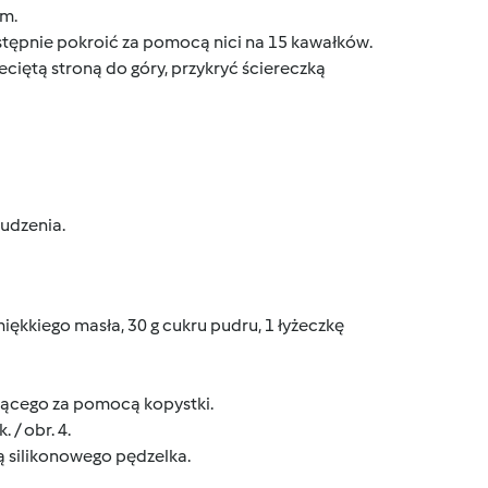
em
.
stępnie pokroić za pomocą nici na 15 kawałków.
ciętą stroną do góry, przykryć ściereczką
tudzenia.
iękkiego masła, 30 g cukru pudru, 1 łyżeczkę
ującego za pomocą kopystki.
 / obr. 4.
 silikonowego pędzelka.