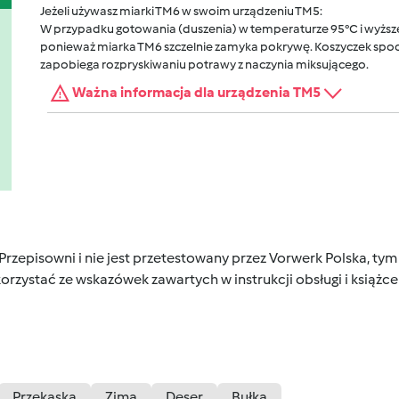
Jeżeli używasz miarki TM6 w swoim urządzeniu TM5:
W przypadku gotowania (duszenia) w temperaturze 95°C i wyższej
ponieważ miarka TM6 szczelnie zamyka pokrywę. Koszyczek spocz
zapobiega rozpryskiwaniu potrawy z naczynia miksującego.
Ważna informacja dla urządzenia TM5
 Przepisowni i nie jest przetestowany przez Vorwerk Polska, 
orzystać ze wskazówek zawartych w instrukcji obsługi i książ
Przekąska
Zima
Deser
Bułka