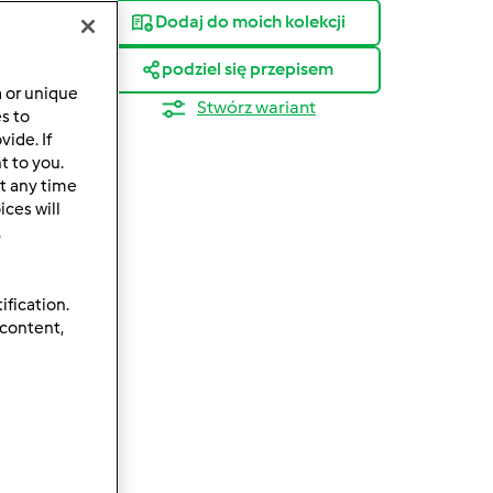
Dodaj do moich kolekcji
podziel się przepisem
a or unique
Stwórz wariant
es to
ide. If
t to you.
ów
t any time
ces will
.
ification.
 content,