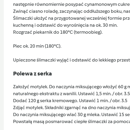
następnie równomiernie posypać cynamonowym cukr
Zwinąć ciasno roladę, zaczynając oddłuższego boku, na
Ślimaczki ułożyć na przygotowanej wcześniej formie prze
kuchenną i odstawić do wyrośnięcia na ok. 30 min.
Rozgrzać piekarnik do 180°C (termoobieg).
Piec ok. 20 min (180°C).
Upieczone ślimaczki wyjąć i odstawić do lekkiego przes
Polewa z serka
Założyć motylek. Do naczynia miksującego włożyć 60 g m
naturalnego ekstraktu z wanilii. Ustawić 1,5 min. / obr. 3.5
Dodać 120 g serka kremowego. Ustawić 1 min. / obr. 3.5
Zdjąć motylek. Składniki zgarnąć na dno naczynia miks
Do naczynia miksującego wlać 30 g mleka. Ustawić 15 sek.
Powstałą masą posmarować ciepłe ślimaczki za pomocą