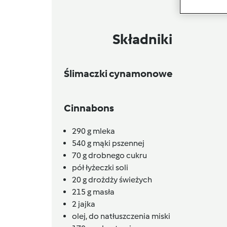
Składniki
Ślimaczki cynamonowe
Cinnabons
290
g
mleka
540
g
mąki pszennej
70
g
drobnego cukru
pół
łyżeczki
soli
20
g
drożdży świeżych
215
g
masła
2
jajka
olej,
do natłuszczenia miski