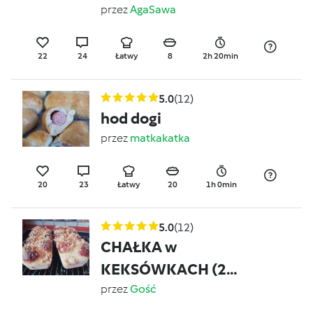
przez
AgaSawa
22
24
Łatwy
8
2h 20min
5.0
(12)
hod dogi
przez
matkakatka
20
23
Łatwy
20
1h 0min
5.0
(12)
CHAŁKA w
KEKSÓWKACH (2
sztuki)
przez
Gość