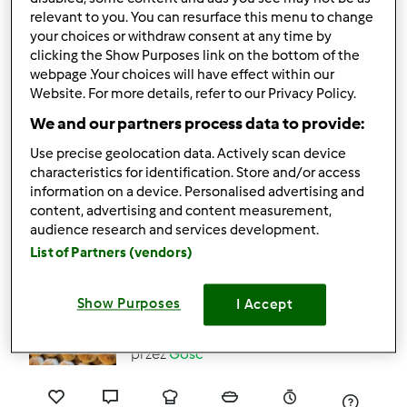
relevant to you. You can resurface this menu to change
your choices or withdraw consent at any time by
209
258
Łatwy
14
18min
clicking the Show Purposes link on the bottom of the
webpage .Your choices will have effect within our
Website. For more details, refer to our Privacy Policy.
4.7
(43)
We and our partners process data to provide:
Szybkie bułki
Use precise geolocation data. Actively scan device
drożdżowe z budyniem
characteristics for identification. Store and/or access
przez
Gość
information on a device. Personalised advertising and
content, advertising and content measurement,
audience research and services development.
43
73
Łatwy
10
1h 5min
List of Partners (vendors)
4.5
(43)
Show Purposes
I Accept
Bułki
przez
Gość