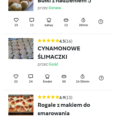
Bułki z nadzieniem :)
przez
ilonaw
15
12
Łatwy
12
20min
4.5
(16)
CYNAMONOWE
ŚLIMACZKI
przez
Gość
22
24
Średni
50
1h 30min
4.9
(13)
Rogale z makiem do
smarowania