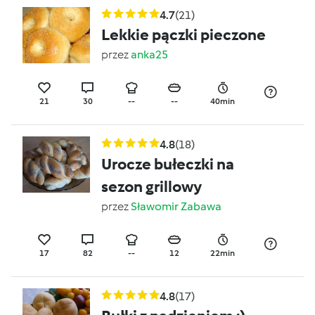
4.7
(21)
Lekkie pączki pieczone
przez
anka25
21
30
--
--
40min
4.8
(18)
Urocze bułeczki na
sezon grillowy
przez
Sławomir Zabawa
17
82
--
12
22min
4.8
(17)