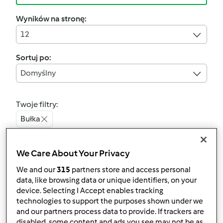
Wyników na stronę:
12
Sortuj po:
Domyślny
Twoje filtry:
Bułka
Wyczyść
We Care About Your Privacy
We and our
315
partners store and access personal
4.7
(196)
data, like browsing data or unique identifiers, on your
Bułki
device. Selecting I Accept enables tracking
technologies to support the purposes shown under we
wrocławskie/poznańskie
and our partners process data to provide. If trackers are
przez
martynaka
disabled, some content and ads you see may not be as