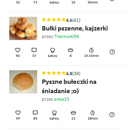
32
72
Łatwy
25
50min
4.6
(41)
Bułki pszenne, kajzerki
przez
ThermoKRK
40
37
Łatwy
8
1h 15min
4.8
(38)
Pyszne bułeczki na
śniadanie ;o)
przez
anka25
59
85
Łatwy
12
28min